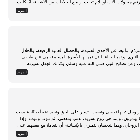
 محاولات الأب أو الأم تجنب أو منع الخلافات بين الأشقاء، أيًا كانت
المزيد
ذم، والبعد عن الأخلاق الحميدة، والخصال العالية الرفيعة، والخلال
 النبوي، وهذه الحالة، التي تمر بها الأسرة المسلمة، هي نتاج طبيعي
م، وعن نصائح النبي صلى الله عليه وسلم، وكذلك الجهل بسيرته
المزيد
 عز وجل عليها تخطئ وتصيب، تسير على الحق وتحيد عنه أحيانًا، فليست
روحًا ملائكية، لا يعصون الله ما أمرهم ويفعلون ما يؤمرون، وإنما هي روح بشرية، تذنب وتعصي، ثم تتوب وتئوب. وإذا
الزوجان، وهما شخصان يتميزان بالإنسانية، أن يتعاملا مع بعضهما على
المزيد