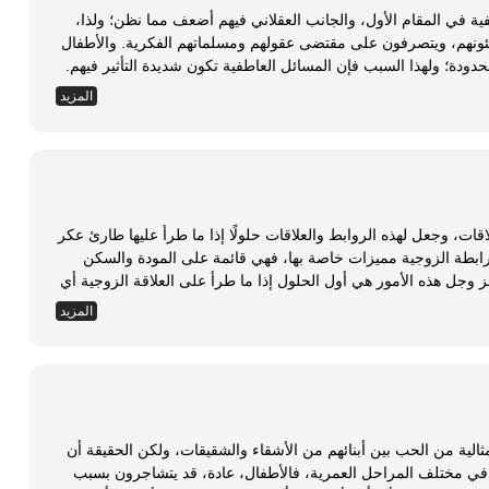
ت عاطفية في المقام الأول، والجانب العقلاني فيهم أضعف مما نظن؛ ولذا،
فإن معظم الناس توجههم عواطفهم في معظم شئونهم، ويتصرفون على مقتضى عقولهم ومسلماتهم الفكرية. والأطفال
ة؛ ولهذا السبب فإن المسائل العاطفية تكون شديدة التأثير فيهم.
أن نتمكن من...
المزيد
ات، وجعل لهذه الروابط والعلاقات حلولًا إذا ما طرأ عليها طارئ عكر
ابطة الزوجية مميزات خاصة بها، فهي قائمة على المودة والسكن
وجل هذه الأمور هي أول الحلول إذا ما طرأ على العلاقة الزوجية أي
المزيد
 مثالية من الحب بين أبنائهم من الأشقاء والشقيقات، ولكن الحقيقة أن
 في مختلف المراحل العمرية، فالأطفال، عادة، قد يتشاجرون بسبب