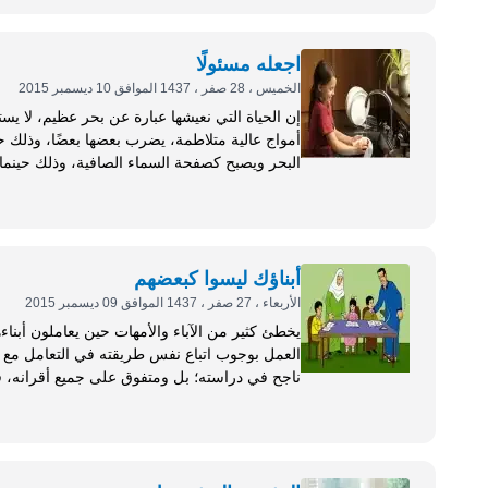
اجعله مسئولًا
الخميس ، 28 صفر ، 1437 الموافق 10 ديسمبر 2015
إن الحياة التي نعيشها عبارة عن بحر عظيم، لا يستط
أمواج عالية متلاطمة، يضرب بعضها بعضًا، وذلك حين
البحر ويصبح كصفحة السماء الصافية، وذلك حينما 
فمنهم من لا...
أبناؤك ليسوا كبعضهم
الأربعاء ، 27 صفر ، 1437 الموافق 09 ديسمبر 2015
يخطئ كثير من الآباء والأمهات حين يعاملون أبناء
العمل بوجوب اتباع نفس طريقته في التعامل مع الأ
ناجح في دراسته؛ بل ومتفوق على جميع أقرانه، ف