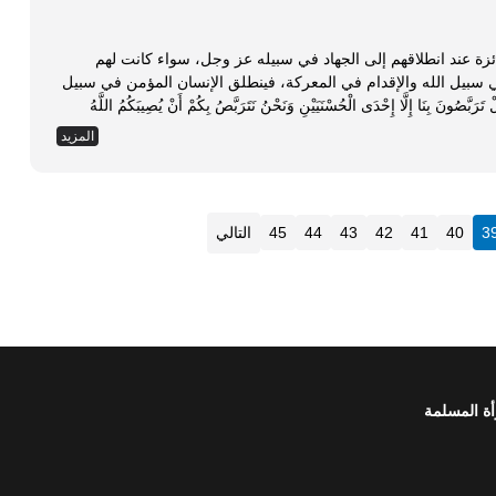
ائزة عند انطلاقهم إلى الجهاد في سبيله عز وجل، سواء كانت لهم
في سبيل الله والإقدام في المعركة، فينطلق الإنسان المؤمن في سبيل
نَا إِلَّا إِحْدَى الْحُسْنَيَيْنِ وَنَحْنُ نَتَرَبَّصُ بِكُمْ أَنْ يُصِيبَكُمُ اللَّهُ
المزيد
3
40
41
42
43
44
45
التالي
أة المسلمة