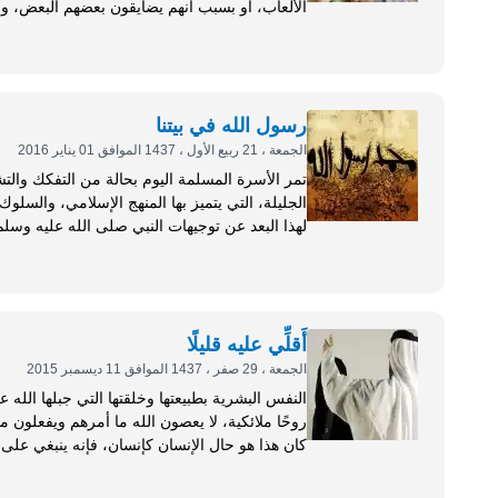
الألعاب، أو بسبب أنهم يضايقون بعضهم البعض، ورغم
أعمارهم، فإن الخلافات بين الأبناء أمر...
رسول الله في بيتنا
الجمعة ، 21 ربيع الأول ، 1437 الموافق 01 يناير 2016
تمر الأسرة المسلمة اليوم بحالة من التفكك والتشر
الجليلة، التي يتميز بها المنهج الإسلامي، والسلوك
لهذا البعد عن توجيهات النبي صلى الله عليه وسل
وأخلاقه، وكيف كان تعامله مع الأطفال، حتى...
أَقلِّي عليه قليلًا
الجمعة ، 29 صفر ، 1437 الموافق 11 ديسمبر 2015
النفس البشرية بطبيعتها وخلقتها التي جبلها الله
كان هذا هو حال الإنسان كإنسان، فإنه ينبغي على 
أنهما يخطئان...