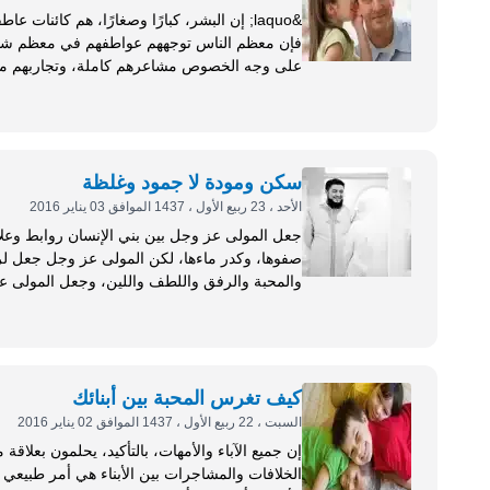
&laquo; إن البشر، كبارًا وصغارًا، هم كائنا
على وجه الخصوص مشاعرهم كاملة، وتجاربهم محدود
إن عالَم الأطفال عالم غريب، والتأثير فيه يتطلب 
سكن ومودة لا جمود وغلظة
الأحد ، 23 ربيع الأول ، 1437 الموافق 03 يناير 2016
جعل المولى عز وجل بين بني الإنسان روابط وعلاق
صفوها، وكدر ماءها، لكن المولى عز وجل جعل لر
والمحبة والرفق واللطف واللين، وجعل المولى عز 
أمر يعكر...
كيف تغرس المحبة بين أبنائك
السبت ، 22 ربيع الأول ، 1437 الموافق 02 يناير 2016
إن جميع الآباء والأمهات، بالتأكيد، يحلمون بعلاقة
الخلافات والمشاجرات بين الأبناء هي أمر طبيعي