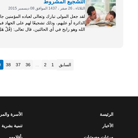
التشجيع المشروط
الثلاثاء ، 26 صفر ، 1437 الموافق 08 ديسمبر 2015
لقد جعل المولى تبارك وتعالى لعباده المؤمنين ج
الدائرة أو عليهم، وذلك تشجيعًا لهم على الجهاد 
الله وهو رابح في أي الحالتين، قال تعالى: {قُلْ هَلْ تَرَبَّصُونَ بِ
بِعَذَابٍ...
السابق
1
2
...
36
37
38
9
الرئيسة
الأسرة والمر
الأخبار
تنمية بشرية
مرئيات وصوتيات
بأقلامهم