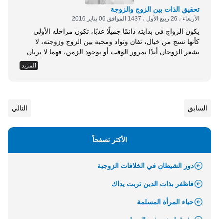
تحقيق الذات بين الزوج والزوجة
الأربعاء ، 26 ربيع الأول ، 1437 الموافق 06 يناير 2016
يكون الزواج في بدايته دائمًا جميلًا عذبًا، تكون مراحله الأولى
كأنها نسج من خيال، تفان وتواد ومحبة بين الزوج وزوجته، لا
يشعر الزوجان أبدًا بمرور الوقت أو بوجود الزمن، فهما لا يريان
غيرهما، ولا يهتمان إلا بهما، كأنهما يعيشان في جنة لا نصب فيها
المزيد
ولا وصب، ولا كد ولا تعب، ولا شقاق ولا فراق، الزوج لا يرى إلا
زوجته، ولا...
السابق
التالي
الأكثر تصفحاً
دور الشيطان في الخلافات الزوجية
فاظفر بذات الدين تربت يداك
حياء المرأة المسلمة