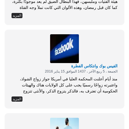
هيئة الفتيات وملبسهن، فهذا البنطال الضيق لم يعد موجودًا بكثرة،
كما كان قبل رمضان، وهذه الألوان التي كانت تملأ وجه الفتاة
غابت عن وجهها وعاد إلى طبيعته، وتم استبدال هذا اللباس
المزيد
الفاضح بالحجاب والعباءة، ورغم عدم توافر شروط اللباس
الشرعي في هذا اللباس الرمضاني الخاص بهؤلاء الفتيات؛ حيث
إنه في...
الفيس بوك وانتكاس الفطرة
الجمعة ، 5 ربيع الآخر ، 1437 الموافق 15 يناير 2016
منذ أيام أعلنت المحكمة العليا في أمريكا جواز زواج الشواذ،
واعتبرته زواجًا رسميًا يجب على كل الولايات هناك والهيئات
الحكومية أن تعترف به، فالذكر يتزوج الذكر، والأنثى تتزوج
الأنثى، وبعدها فورًا خرج الرئيس الأمريكي في تدوينة له على
المزيد
موقع التواصل الاجتماعي تويتر يعلن ترحيبه بهذا الحكم، واعتبر
ذلك انتصارًا للحب! وللشواذ هؤلاء عَلَم خاص بهم يميزهم عن
غيرهم، يجمع هذا...