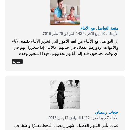
متعة التواصل مع الأبناء
الأربعاء ، 10 ربيع الآخر ، 1437 الموافق 20 يناير 2016
إن التواصل مع الأبناء من أهم الأمور التي تُشعِر الأبناء بقيمة الآباء
والأمهات، ودورهم الفعال في حياتهم، فالأبناء إذا شعروا أنهم في
أي وقت يحتاجون فيه إلى آبائهم يجدونهم، فهذا الشعور وحده
كفيل بثقة الابن بنفسه، وزيادة راحته النفسية، وكذلك شعوره
المزيد
بصدق ما يطلبه منه والده من أوامر، وما ينهاه عنه من نواه. لذا،
وجب على الآباء والأمهات أن يكونوا...
حجاب رمضان
الأحد ، 7 ربيع الآخر ، 1437 الموافق 17 يناير 2016
عندما يأتي الشهر الفضيل، شهر رمضان، نلحظ تغييرًا واضحًا في