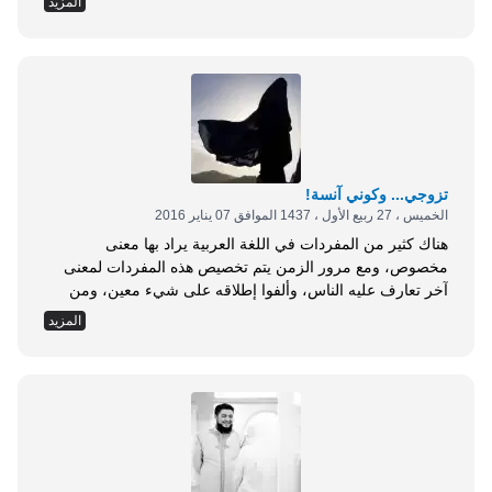
المزيد
وبمسئوليتهم، مثلهم في ذلك مثل البالغين(1). إن تقدير الأبناء،
واحترام ما يقومون به من جهد، من الأساليب المهمة للوصول
إلى قلب الأبناء، وامتلاك...
تزوجي... وكوني آنسة!
الخميس ، 27 ربيع الأول ، 1437 الموافق 07 يناير 2016
هناك كثير من المفردات في اللغة العربية يراد بها معنى
مخصوص، ومع مرور الزمن يتم تخصيص هذه المفردات لمعنى
آخر تعارف عليه الناس، وألفوا إطلاقه على شيء معين، ومن
هذه المفردات والمعاني والكلمات، التي تحولت عن معناها
المزيد
الحقيقي، كلمة آنسة. كلمة آنسة تطلق في واقعنا المعاصر على
الفتاة التي لم تتزوج، وبالتحديد على الفتاة البكر، وعند البحث في
مراجع اللغة...