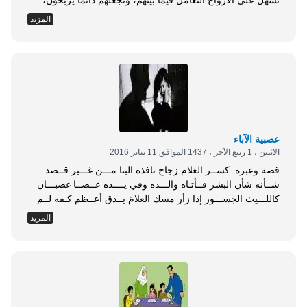
تسهل على الأزواج التعامل فيما بينهم، وتجعلهم دائمًا يربحون،
للزواج عملة لا تكسد أبدًا، عملة دائمًا سهمها مرتفع، أبدًا لا يهبط
المزيد
ولا يخسر، وكما أن لكل عملة وجهان، فلعملة الزواج وجهان،
الوجه الأول هو الحب، والوجه الثاني نستطيع أن...
عصبية الآباء
الاثنين ، 1 ربيع الآخر ، 1437 الموافق 11 يناير 2016
قصة وعبرة: كســر الغلام زجاج نافذة البنا مـــن غـــير قــصد
شــأنه شأن البشر فــأتـاه والـــده وفي يــــده عــصــا غضبـــان
كاللـــيث الجســـور إذا زأر مسك الغلامَ يــدق أعــظم كـفه لــم
يــبــق شيــئًا في عــصــاه ولــم يذر والطفل يرقص كالذبيح
المزيد
ودمعه يجري كجري السيل أو دفق المطر نام الغلام وفي الصباح
أتت له الأم الـــرءوم فــأيــقـــظـــته عـــلى حـذر وإذا
بكـــــفيـــه كــــغــــصن أخــــضـــــر...