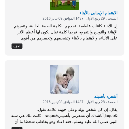
الاهتمام الإيجابي بالأبناء
السبت ، 29 ربيع الأول ، 1437 الموافق 09 يناير 2016
إن الأبناء كائنات عاطفية، تجذبهم الكلمة الطيبة الحانية، وتنفرهم
الإهانة والتوبيخ والتقريع، فربما كلمة تقال يكون لها أعظم الأثر
على الأبناء، والاهتمام بالأبناء وتشجيعهم وتحفيزهم من أقوى
المكافآت التي ينالوها، وذلك إذا كان هذا الاهتمام إيجابيًا. والاهتمام
المزيد
الإيجابي هو ذلك الاهتمام بالسلوك الحسن والطيب للابن، فحينما
ترى الابن يقوم بعمل ما؛ كترتيب غرفته، أو الانتهاء من مذاكرته،
أو الحصول على...
أشعره بأهميته
الجمعة ، 28 ربيع الأول ، 1437 الموافق 08 يناير 2016
يقال: إن كل شخص يولد وعلى جبهته علامة تقول:
&laquo;أناشدك أن تشعرني بأهميتي&raquo;. كانت تلك هي سنة
النبي صلى الله عليه وسلم، فقد اعتاد وهو يخاطب شخصًا ما أن
يلتفت بجسمه كله تجاهه، وكان يُشعر الأطفال بأهميتهم