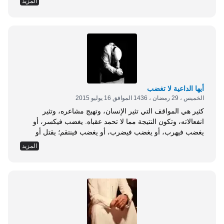
المزيد
مسلم&raquo;(1). والنصيحة وردت في القرآن كصفة من صفات
الأنبياء والصالحين، ولها الفضل والدلالة على الخير، قال تعالى
مخبرًا عن نبيه...
أيها الداعية لا تغضب
الخميس ، 29 رمضان ، 1436 الموافق 16 يوليو 2015
كثير هي المواقف التي تثير الإنسان، وتهيج مشاعره، وتثير
انفعالاته، وتكون النتيجة مما لا تحمد عقباه. يغضب فيكسر، أو
يغضب فيهرب، أو يغضب فيضرب، أو يغضب فينتقم؛ يقتل أو
يتوعد، هكذا يكون رد فعله، فإن لم يتدارك نفسه ضيعها، وإن لم
المزيد
يضبط أخلاقه دمرها. يقول الإمام أبو حامد الغزالي: &laquo;الغضب
شعلة نار، اقتبست من نار الله الموقدة التي تطلع على...