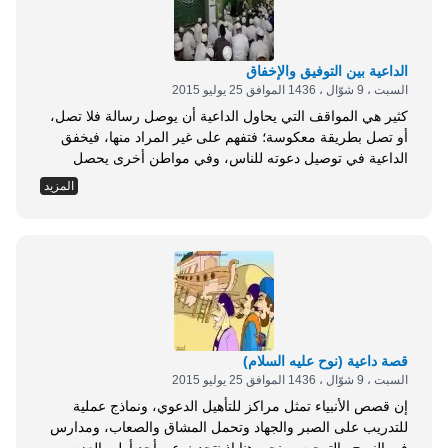
الداعية بين التوفيق والإخفاق
السبت ، 9 شوّال ، 1436 الموافق 25 يوليو 2015
كثير هي المواقف التي يحاول الداعية أن يوصل رسالة فلا تصل،
أو تصل بطريقة معكوسة؛ فتفهم على غير المراد منها، فيخفق
الداعية في توصيل دعوته للناس، وفي مواطن أخرى يحصل
التوفيق الكبير من الله تعالى، فما كان يظن الداعية أن رسالته
المزيد
ستبلغ ما بلغت، وأنها ستثمر كل هذا الخير. عن أبي هاشم الرماني
قال: قال زاذان: كنت غلامًا حسن الصوت،...
قصة داعية (نوح عليه السلام)
السبت ، 9 شوّال ، 1436 الموافق 25 يوليو 2015
إن قصص الأنبياء تمثل مراكز للتأهيل الدعوي، ونماذج عملية
للتدريب على الصبر والجهاد وتحمل المشاق والصعاب، ومدارس