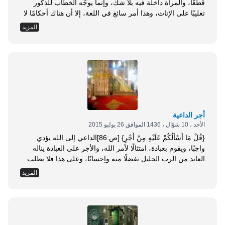
قطعًا، والمرأة داخلة فيه بلا شك، وإنما يوجّه الخطاب للذكور
تغليبًا على الإناث، وهذا أمر سائغ في اللغة، إلا أن هناك أحكامًا لا
خلاف في اختصاصها بالرجال . وقال العلامة ابن باز رحمه الله
المزيد
تعالى في رده على سؤال: عن المرأة والدعوة إلى الله، ماذا
تقولون؟، فأجاب رحمه الله...
أجر الداعية
الأحد ، 10 شوّال ، 1436 الموافق 26 يوليو 2015
{قُلْ مَا أَسْأَلُكُمْ عَلَيْهِ مِنْ أَجْرٍ} [ص:86]الداعي إلى الله يؤدي
واجبًا، ويقوم بعبادة، امتثالًا لأمر الله، والأجر على العبادة يناله
العابد من الرب الجليل تفضلًا منه وإحسانًا، وعلى هذا فلا يطلب
الداعي من أحد من الخلق أجرًا على دعوته، ولا مالًا ولا ثناءً ولا
المزيد
جاهًا، ولا أي عوض من الأعواض المادية أو المعنوية، قال تعالى
مخبرًا عن نوح عليه السلام:...