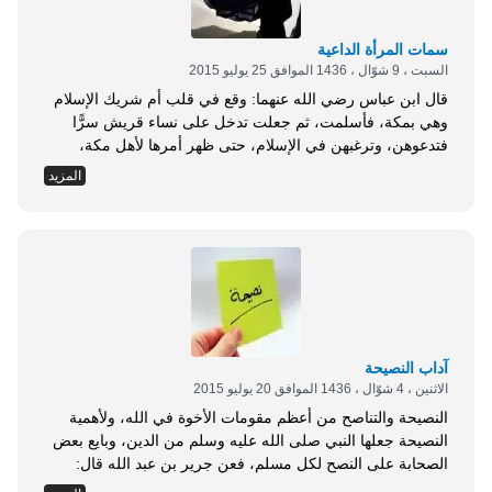
سمات المرأة الداعية
السبت ، 9 شوّال ، 1436 الموافق 25 يوليو 2015
قال ابن عباس رضي الله عنهما: وقع في قلب أم شريك الإسلام
وهي بمكة، فأسلمت، ثم جعلت تدخل على نساء قريش سرًّا
فتدعوهن، وترغبهن في الإسلام، حتى ظهر أمرها لأهل مكة،
فأخذوها، وقالوا لها: لولا قومك لفعلنا بك وفعلنا، ولكنا سنردك
المزيد
إليهم، قالت: فحملوني على بعير ليس تحتي شيء موطأ ولا غيره،
ثم تركوني ثلاثًا لا يطعموني، ولا يسقوني، فنزلوا...
آداب النصيحة
الاثنين ، 4 شوّال ، 1436 الموافق 20 يوليو 2015
النصيحة والتناصح من أعظم مقومات الأخوة في الله، ولأهمية
النصيحة جعلها النبي صلى الله عليه وسلم من الدين، وبايع بعض
الصحابة على النصح لكل مسلم، فعن جرير بن عبد الله قال:
&laquo;بايعتُ النبي صلى الله عليه وسلم على النصح لكل