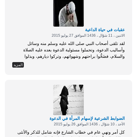
عقبات في حياة الداعية
الاثنين ، 11 شوّال ، 1436 الموافق 27 يوليو 2015
لقد تلقى أصحاب النبي صلى الله عليه وسلم منه وسائل
وأساليب الدعوة، وتحملوا مسئولية الدعوة بعده عليه الصلاة
والسلام، فضَحُّوا براحتهم وشهواتهم، وتركوا ديارهم، وبذلوا
أنفسهم وأموالهم وأوقاتهم لنشر الدين في العالم، فساروا دعاة
المزيد
إلى الله عز وجل، يحملون (لا إله إلا الله) لتدخل كل بيت في
مشارق الأرض ومغاربها، في الشام والعراق، وفي مصر وشمال
أفريقيا، وفي روسيا وما...
الضوابط الشرعية لإسهام المرأة في الدعوة
الأحد ، 10 شوّال ، 1436 الموافق 26 يوليو 2015
كل أمر ونهي عام في خطاب الشارع فإنه شامل للذكر والأنثى