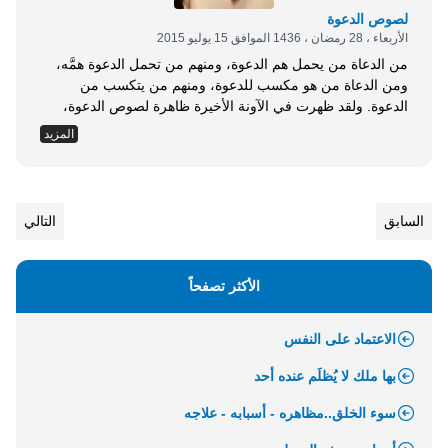
لصوص الدعوة
الأربعاء ، 28 رمضان ، 1436 الموافق 15 يوليو 2015
من الدعاة من يحمل هم الدعوة، ومنهم من تحمل الدعوة همَّه،
ومن الدعاة من هو مكسب للدعوة، ومنهم من يتكسب من
الدعوة. ولقد ظهرت في الآونة الأخيرة ظاهرة لصوص الدعوة،
الذين سرقوا شرفها، وأهانوا كرامتها، ولم يراعوا لها حرمة،
المزيد
فتطاولوا عليها بأيديهم وألسنتهم، فأخذوا من حرز الدعوة ما يوجب
إقامة حد السرقة عليهم. يجسد حالهم ويوضح أخبارهم سفيان
الثوري رحمه...
السابق
التالي
الأكثر تصفحاً
الاعتماد على النفس
بها ملك لا يُظلَم عنده أحد
سوء الخلق..مظاهره - أسبابه - علاجه