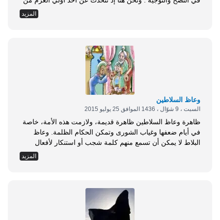
في النصح والتوجيه . ونحن هنا إذ نتحدث عن أحد أولي العزم من
الرسل، أرسله الله إلى قومه ليدعوهم إلى الإيمان وإخلاص
المزيد
العبادة لله وحده، وترك الشرك والآلهة المصطنعة، وأن يطيعوا
رسولهم فيما جاءهم به من عند الله، وأن يتقوا الله في سائر...
وعاظ السلاطين
السبت ، 9 شوّال ، 1436 الموافق 25 يوليو 2015
ظاهرة وعاظ السلاطين ظاهرة قديمة، ولازمت هذه الأمة، خاصة
في أيام ضعفها وغياب الشورى وتمكن الحكام الظلمة. وعاظ
البلاط لا يمكن أن تسمع منهم كلمة شجب أو استنكار لأفعال
الحكام، وهذا وحده يكفي دليلًا على أنهم ليسوا فقهاء وعلماء
المزيد
حقيقيون للدين وأهله، وإنما هم مجرد وعاظ سلاطين، وهم ليسوا
إلّا فقهاء السلطة، فهؤلاء الوعاظ يشتركون اليوم في تضليل
الشعب؛ تارة...