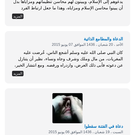
يدعوهم إلى الإسلام، ويبينون لهم محاسن تنظيماتهم ومزاياها بدل
أن يبينوا محاسن الإسلام ومزاياه، وهذا ما جعل ارتباط الفرد
بالدعوة ارتباطًا حزبيًا وليس ارتباطًا عقائديًا؛ بل وجعله، في بعض
المزيد
الأحيان، ارتباطًا شخصيًا وليس مبدئيًا، وهذا بالتالي جعل ميدان
الدعوة الإسلامية غاصًا بالتنظيمات والأحزاب والفرق والحركات .
إن معظم ذلك...
الدعاة والمطامع الذاتية
الأحد ، 20 شعبان ، 1436 الموافق 07 يونيو 2015
كان النبي صلى الله عليه وسلم أشجع الناس، عُرضت عليه
المغريات، من مال وملك وشرف وجاه ونساء، نظير أن يتنازل
عن دعوته فأبى ذلك العرض، وازدراه ورفضه. ومع انتشار الخير،
وكثرة من يسلك طريق الاستقامة، ويعمل في حقل الدعوة، إلا
المزيد
أن البعض يروم الصواب ولا يجده، وينشد الجادة ويتيه عنها،
تقطعت به السبل، وانبرى له الشيطان فاتخذه مطية له، ومركبًا...
دعاة في الفتنة سقطوا
السبت ، 19 شعبان ، 1436 الموافق 06 يونيو 2015