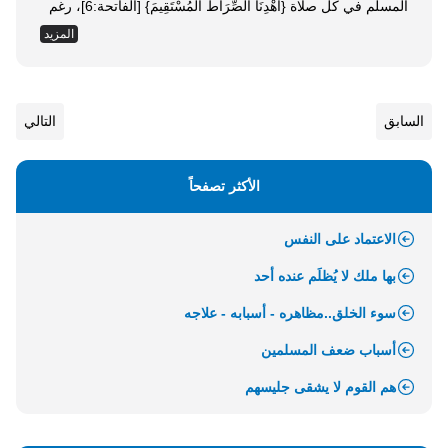
المسلم في كل صلاة {اهْدِنَا الصِّرَاطَ الْمُسْتَقِيمَ} [الفاتحة:6]، رغم
أنه في صلاة وعبادة؛ ومع ذلك يرجو الهداية، ويسأل الله بها؛ لأنه
المزيد
الوحيد الذي يملكها، والعبد بدونها لا قيمة له ولا وزن، وهي
الضمان الوحيد للسعادة في الدنيا والنجاة في الآخرة. والهداية...
السابق
التالي
الأكثر تصفحاً
الاعتماد على النفس
بها ملك لا يُظلَم عنده أحد
سوء الخلق..مظاهره - أسبابه - علاجه
أسباب ضعف المسلمين
هم القوم لا يشقى جليسهم