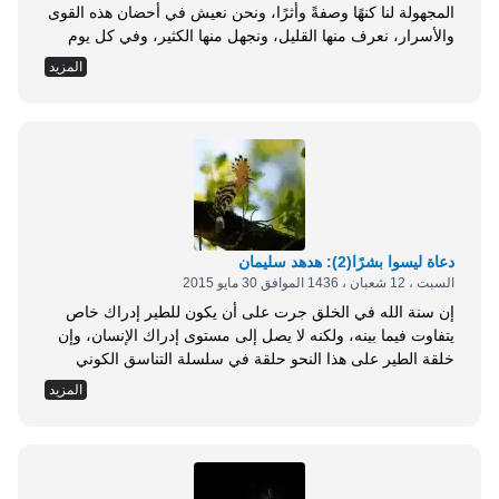
المجهولة لنا كنهًا وصفةً وأثرًا، ونحن نعيش في أحضان هذه القوى
والأسرار، نعرف منها القليل، ونجهل منها الكثير، وفي كل يوم
نكشف بعض هذه الأسرار، وندرك بعض هذه القوى، ونتعرف إلى
المزيد
بعض هذه الخلائق تارة بذواتها، وتارة بصفاتها، وتارة بمجرد آثارها
في الوجود من حولنا(1). إن المتأمل لقصة أولئك النفر...
دعاة ليسوا بشرًا(2): هدهد سليمان
السبت ، 12 شعبان ، 1436 الموافق 30 مايو 2015
إن سنة الله في الخلق جرت على أن يكون للطير إدراك خاص
يتفاوت فيما بينه، ولكنه لا يصل إلى مستوى إدراك الإنسان، وإن
خلقة الطير على هذا النحو حلقة في سلسلة التناسق الكوني
العام، وإنها خاضعة، كحلقة مفردة، للناموس العام، الذي يقتضي
المزيد
وجودها على النحو الذي وجدت به(1). وقصة الهدهد الداعية مع
سليمان عليه السلام مليئة بالإشارات التربوية، وممزوجة
باللمسات...