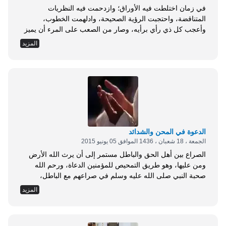
في زمان اختلطت فيه الأوراق؛ وازدحمت فيه النظريات
المتناقضة، واحتجبت الرؤية الصحيحة، وادلهمت الخطوب،
وأعجب كل ذي رأي برأيه، وصار من الصعب على المرء أن يميز
من حوله، فكل يدعي الإصلاح، وكل يدعي الوطنية! كل يدعي
المزيد
وصلًا بليلى وليلى لا تقر لهم بذاك قال ابن سيرين رحمه الله:
&laquo;إن هذا العلم دين؛ فانظروا عمن تأخذون دينكم&raquo;
(1)، وهي كلمة بلغت من...
الدعوة في المحن والشدائد
الجمعة ، 18 شعبان ، 1436 الموافق 05 يونيو 2015
الصراع بين أهل الحق والباطل مستمر إلى أن يرث الله الأرض
ومن عليها، وهو طريق التمحيص للمؤمنين الدعاة، ورحم الله
صحبة النبي صلى الله عليه وسلم في صراعهم مع الباطل،
وانتصارهم عليه، ونشر الخير للبشرية، يقول سبحانه: {الم (1)
المزيد
أَحَسِبَ النَّاسُ أَنْ يُتْرَكُوا أَنْ يَقُولُوا آمَنَّا وَهُمْ لا يُفْتَنُونَ (2)}
[العنكبوت:1-2]. فالابتلاء طبيعة في الدعوات، والصبر عليها طبيعة
الأنبياء والصالحين،...