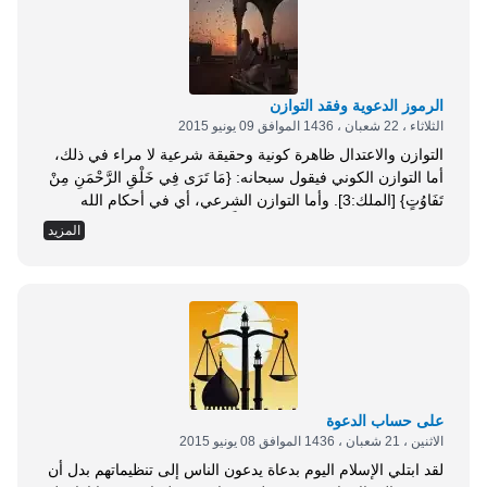
الرموز الدعوية وفقد التوازن
الثلاثاء ، 22 شعبان ، 1436 الموافق 09 يونيو 2015
التوازن والاعتدال ظاهرة كونية وحقيقة شرعية لا مراء في ذلك،
أما التوازن الكوني فيقول سبحانه: {مَا تَرَى فِي خَلْقِ الرَّحْمَنِ مِنْ
تَفَاوُتٍ} [الملك:3]. وأما التوازن الشرعي، أي في أحكام الله
وتشريعاته، فيقول الحق تعالى: {وَأَنَّ هَذَا صِرَاطِي مُسْتَقِيمًا
المزيد
فَاتَّبِعُوهُ وَلَا تَتَّبِعُوا السُّبُلَ فَتَفَرَّقَ بِكُمْ عَنْ سَبِيلِهِ} [الأنعام:153]،
ودين الإسلام دين وسط معتدل في كل أحكامه وتشريعاته:
العقدية، والعبادية، والخلقية، والمعاملات،...
على حساب الدعوة
الاثنين ، 21 شعبان ، 1436 الموافق 08 يونيو 2015
لقد ابتلي الإسلام اليوم بدعاة يدعون الناس إلى تنظيماتهم بدل أن