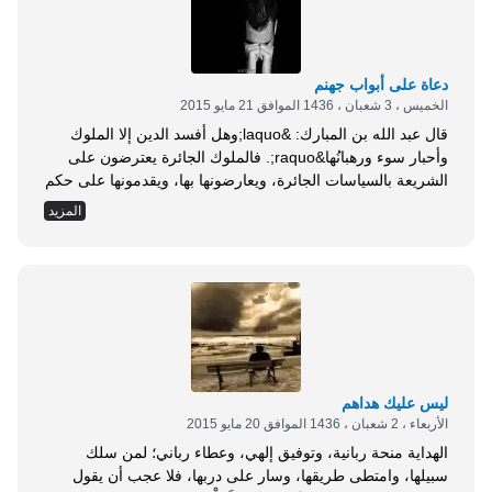
دعاة على أبواب جهنم
الخميس ، 3 شعبان ، 1436 الموافق 21 مايو 2015
قال عبد الله بن المبارك: &laquo;وهل أفسد الدين إلا الملوك
وأحبار سوء ورهبانُها&raquo;. فالملوك الجائرة يعترضون على
الشريعة بالسياسات الجائرة، ويعارضونها بها، ويقدمونها على حكم
الله ورسوله، وأحبار السوء هم العلماء الخارجون عن الشريعة
المزيد
بآرائهم وأقيستهم الفاسدة، المتضمنة تحليل ما حرم الله ورسوله،
وتحريم ما أباحه، واعتبار ما ألغاه، وإلغاء ما اعتبره، وإطلاق ما
قيده، وتقييد ما أطلقه، ونحو ذلك....
ليس عليك هداهم
الأربعاء ، 2 شعبان ، 1436 الموافق 20 مايو 2015
الهداية منحة ربانية، وتوفيق إلهي، وعطاء رباني؛ لمن سلك
سبيلها، وامتطى طريقها، وسار على دربها، فلا عجب أن يقول