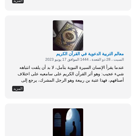
المزيد
حقيقة العبودية، والمنكرون لكونه محبوبًا لهم، بل هو غاية
مطلوبهم ووجهه الأعلى نهاية بغيتهم؛ منكرين لكونه إلهًا، وإن...
معالم التربية الدعوية في القرآن الكريم
السبت ، 28 ذو القعدة ، 1444 الموافق 17 يونيو 2023
عندما يقرأ الإنسان السيرة النبوية بتأمل، لا بد أن يلفت انتباهه
شيء عجيب: وهو أثر القرآن الكريم على سامعيه على اختلاف
أصنافهم، فهذا عتبة بن ربيعة وهو الرجل المشرك، يرجع إلى
أصحابه بعدما قرأ النبي صلى الله عليه وسلم عليه آيات من
المزيد
سورة فصلت، فيقول بعضهم لبعض: نحلف بالله لقد جاءكم أبو
الوليد بغير الوجه الذي ذهب به (1). ويقرأ...