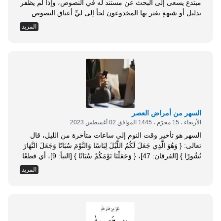
مبتدع يسعى إلى البحث عن مستند له في النصوص، وإذا لم يظفر
بدليل أو شبهةٍ يغتر بها المخدوعون لجأ إلى ليِّ أعناق النصوص
بالتأويل حتى تتفق مع مذهبه الباطل، ولما لم يكن من السهل
المزيد
الميسور تحريف النصوص الشرعية المحفوظة، وتأويلها على هذا
النحو، احتاجوا إلى ذريعة يتوسلون بها إلى...
السهر من أمراض العصر
الأربعاء ، 15 محرّم ، 1445 الموافق 02 أغسطس 2023
السهر هو تأخير وقت النوم إلى ساعات متأخرة من الليل، قال
تعالى: { وَهُوَ الَّذِي جَعَلَ لَكُمُ اللَّيْلَ لِبَاسًا وَالنَّوْمَ سُبَاتًا وَجَعَلَ النَّهَارَ
نُشُورًا } [الفرقان: 47]، { وَجَعَلْنَا نَوْمَكُمْ سُبَاتًا } [النبأ: 9]، أي قطعًا
للحركة لتحصل الراحة من كثرة الترداد والسعي في المعايش في
المزيد
عرض النهار (1). والليل يستر الأشياء والأحياء فتبدو هذه الدنيا
وكأنها تلبس الليل وتتشح...