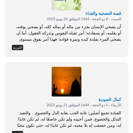
قصة التضحية والفداء
السبت ، 6 ذو الحجة ، 1444 الموافق 24 يونيو 2023
أن يضحي الإنسان بجزء من ماله أو بماله كله، أو يضحي بوقته،
أو بعلمه، أو بسعادته؛ أمر تقبله النفوس وتدركه العقول، أما أن
يضحي المرء بفلذة كبده وثمرة فؤاده؛ فهذا أمر يفوق مستوى
الادراك. لقد امتحن الله نبيه إبراهيم عليه السلام بامتحانين
المزيد
عظيمين، وكلتاهما غاية في الشدة والابتلاء، أولهما محنة النار
والإلقاء، وثانيهما محنة الذبح والفداء، حيث كوفئ إبراهيم عند...
كمال العبودية
الأربعاء ، 3 ذو الحجة ، 1444 الموافق 21 يونيو 2023
العبادة تجمع أصلين؛ غاية الحب بغاية الذل والخضوع... والتعبد:
التذلل والخضوع، فمن أحببته ولم تكن خاضعًا له، لم تكن عابدًا
له، ومن خضعت له بلا محبة، لم تكن عابدًا له، حتى تكون محبًا
خاضعًا، ومن هاهنا كان المنكرون محبة العباد لربهم منكرين