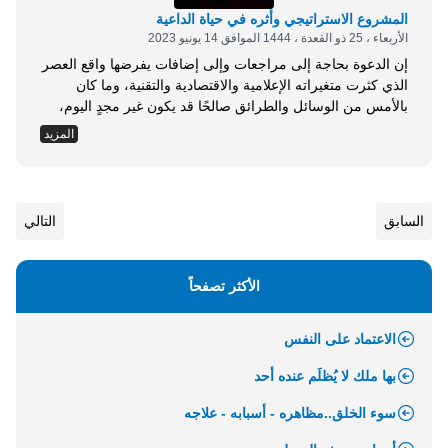
المشروع الاستراتيجي وأثره في حياة الداعية
الأربعاء ، 25 ذو القعدة ، 1444 الموافق 14 يونيو 2023
إن الدعوة بحاجة إلى مراجعات وإلى إضافات يفرضها واقع العصر
الذي كثرت متغيراته الإعلامية والاقتصادية والتقنية، وما كان
بالأمس من الوسائل والطرائق صالحًا قد يكون غير مجدٍ اليوم،
فقد تعددت صور الفساد، وأصبح أهل الشر والزيغ يبتكرون في
المزيد
طرائق الترويج لمنكراتهم؛ بل ويقدمون الدراسات التي تعزز من
إمكاناتهم في التوسع والتمدد الفكري قبل التمدد الجغرافي، وإذا
كان الأمر كذلك؛ فالواجب...
السابق
التالي
الأكثر تصفحاً
الاعتماد على النفس
بها ملك لا يُظلَم عنده أحد
سوء الخلق..مظاهره - أسبابه - علاجه