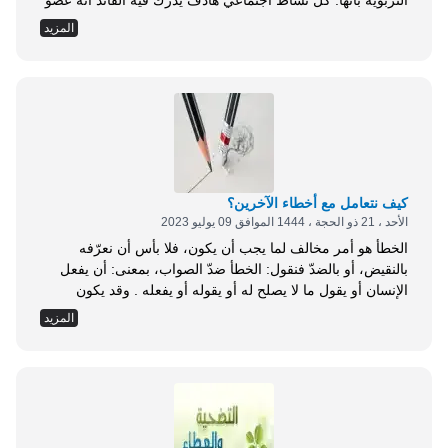
التربوية بأنها: كل نشاط اجتماعي هادف يدرك فيه القائد أنه عضو
في جماعة يرى مصالحها ويهتم بأمورها ويقدر أفرادها، ويسعى
المزيد
لتحقيق مصالحها عن طريق التفكير والتعاون في رسمها الخطط،
وتوزيع المسؤوليات حسب الكفايات الاستعدادات البشرية
والإمكانيات المادية المتاحة . وعرفها آخرون بأنها: العمل...
كيف نتعامل مع أخطاء الآخرين؟
الأحد ، 21 ذو الحجة ، 1444 الموافق 09 يوليو 2023
الخطأ هو أمر مخالف لما يجب أن يكون، فلا بأس أن نعرّفه
بالنقيض، أو بالضدّ فنقول: الخطأ ضدّ الصواب، بمعنى: أن يفعل
الإنسان أو يقول ما لا يصلح له أو يقوله أو يفعله . وقد يكون
المعيار في ذلك شرعيًّا، أو اجتماعيًّا، أو مصلحيًّا، أو غير ذلك . وقد
المزيد
ورد في القرآن الكريم التعبير بالخطأ؛ لما هو ضدّ الصواب مثل...