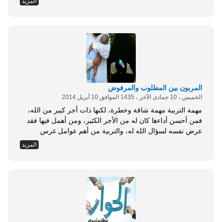
المزيد
فَتَنَّا الَّذِينَ مِنْ قَبْلِهِمْ فَلَيَعْلَمَنَّ اللَّهُ الَّذِينَ صَدَقُوا وَلَيَعْلَمَنَّ
الْكَاذِبِينَ(3)} [العنكبوت:1- 3] . &laquo;والمشكلة التي تعاني...
المربون بين المطلوب والمرفوض
الخميس ، 10 جمادى الآخر ، 1435 الموافق 10 أبريل 2014
مهمة التربية مهمة شاقة وخطرة، لكنها ذات أجر كبير من الله،
فمن أحسن أداءها كان له من الأجر الكثير، ومن أهمل فيها فقد
عرض نفسه لسؤال الله له، والتربية من أهم عوامل غرس
الصفات الأساسية في المجتمع الذي يريد أن ينال رضا ربه
المزيد
سبحانه، وكذلك أيضًا لمن يريد أن تكون له مكانته السامقة بين
المجتمعات. والمربون اليوم يعيش الواحد منهم...