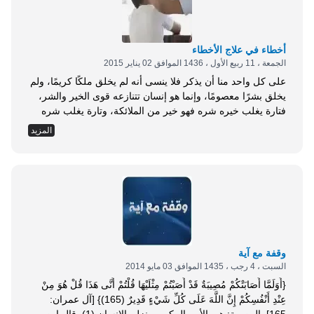
أخطاء في علاج الأخطاء
الجمعة ، 11 ربيع الأول ، 1436 الموافق 02 يناير 2015
على كل واحد منا أن يذكر فلا ينسى أنه لم يخلق ملكًا كريمًا، ولم
يخلق بشرًا معصومًا، وإنما هو إنسان تتنازعه قوى الخير والشر،
فتارة يغلب خيره شره فهو خير من الملائكة، وتارة يغلب شره
خيره فهو شر من البهائم. فالذنوب والمعاصي باب كلنا ولجناه،
المزيد
وبحر كلنا سبحنا فيه، ولا ينجو من ذلك إلا المعصومون ممن
اصطفاهم الله واجتباهم من...
وقفة مع آية
السبت ، 4 رجب ، 1435 الموافق 03 مايو 2014
{أَوَلَمَّا أَصَابَتْكُمْ مُصِيبَةٌ قَدْ أَصَبْتُمْ مِثْلَيْهَا قُلْتُمْ أَنَّى هَذَا قُلْ هُوَ مِنْ
عِنْدِ أَنْفُسِكُمْ إِنَّ اللَّهَ عَلَى كُلِّ شَيْءٍ قَدِيرٌ (165)} [آل عمران: