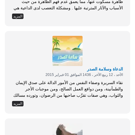
ظاهرة مسكوت عنها، مما يعمق عدم فهم الظاهرة من حيث
الأسباب والآثار المترتبة عليها . ومشكلة التعصب لدى الداعية هي
مشكلة إطلاق أحكام لا مبرر لها، ولا يفكر بالتراجع عنها، وخصوصًا
المزيد
الأحكام المتعلقة بالظن والتخمين، والتي لا فائدة من إصدارها إلا
شحن النفوس بالحقد والكراهية. والتعصب يوفر الوقود الكافي
لإشعال أنواع...
الدعاة وسلامة الصدر
الأحد ، 12 ربيع الآخر ، 1436 الموافق 01 فبراير 2015
نقاء السريرة وصفاء النفس من الأمور الدالة على صدق الإيمان
والطمأنينة، ومن دوافع العمل الصالح، ومن موجبات الأجر
والثواب، وهي صفات تقرِّب صاحبها من الرضوان، وتورده مسالك
الطريق إلى الجنان. فأفضل الأعمال سلامة الصدر من أنواع
المزيد
الشحناء كلها، وأفضلها السلامة من شحناء أهل الأهواء والبدع التي
تقتضي الطعن على سلف الأمة، وبغضهم والحقد عليهم، واعتقاد
تكفيرهم أو تبديعهم وتضليلهم، ثم...