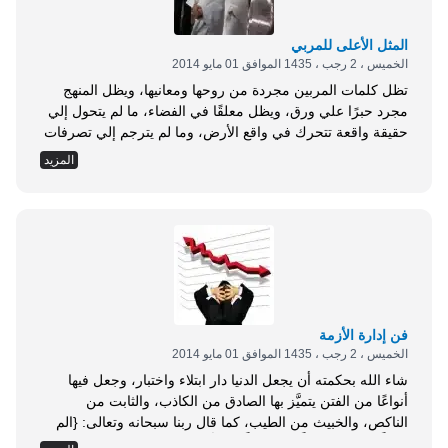
المثل الأعلى للمربي
الخميس ، 2 رجب ، 1435 الموافق 01 مايو 2014
تظل كلمات المربين مجردة من روحها ومعانيها، ويظل المنهج
مجرد حبرًا علي ورق، ويظل معلقًا في الفضاء، ما لم يتحول إلي
حقيقة واقعة تتحرك في واقع الأرض، وما لم يترجم إلي تصرفات
وسلوك ومعايير ثابتة، عندئذ يتحول هذا المنهج إلي حقيقة واقعة،
المزيد
وتتحول هذه الكلمات إلي سلوك وأخلاق عندئذ فقط تؤتي
الكلمات ثمارها في حياة المربين. عن عبد الله بن...
فن إدارة الأزمة
الخميس ، 2 رجب ، 1435 الموافق 01 مايو 2014
شاء الله بحكمته أن يجعل الدنيا دار ابتلاء واختبار، وجعل فيها
أنواعًا من الفتن يتميَّز بها الصادق من الكاذب، والثابت من
الناكص، والخبيث من الطيب، كما قال ربنا سبحانه وتعالى: {الم
(1) أَحَسِبَ النَّاسُ أَنْ يُتْرَكُوا أَنْ يَقُولُوا آَمَنَّا وَهُمْ لَا يُفْتَنُونَ (2) وَلَقَدْ