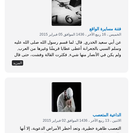
فتنة مسايرة الواقع
الخميس ، 16 ربيع الآخر ، 1436 الموافق 05 فبراير 2015
عن أبي سعيد الخدري, قال: لما قسم رسول الله صلى الله عليه
وسلم السبي بالجعرانة أعطى عطايا قريشًا وغيرها من العرب,
ولم يكن في الأنصار منها شيء, فكثرت القالة وفشت، حتى قال
قائلهم: أما رسول الله فقد لقي قومه, قال: فأرسل إلى سعد بن
المزيد
عبادة فقال: &laquo; ما مقالة بلغتني عن قومك أكثروا فيها
&raquo;, قال: فقال له سعد: فقد...
الداعية المتعصب
الاثنين ، 13 ربيع الآخر ، 1436 الموافق 02 فبراير 2015
التعصب ظاهرة خطيرة، وتعد أخطر الأمراض الدعوية، إلا أنها