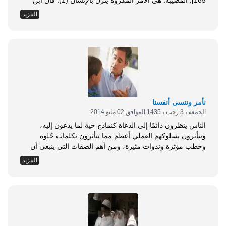
165]. المصيبة: هي الأمر المكروه ينزل بالإنسان (1). قال ابن
منظور: وأصابته مصيبة فهو مصاب، والصابة والمصيبة: ما أصابك
المزيد
من الدهر (2). في تفسير الآية: قال ابن كثير: يقول تعالى: { أَوَلَمَّا
أَصَابَتْكُمْ مُصِيبَةٌ } وهي ما...
نأمر وننسى أنفسنا
الجمعة ، 3 رجب ، 1435 الموافق 02 مايو 2014
الناس ينظرون دائمًا إلى الدعاة كنماذج حية لما يدعون إليه،
ويتأثرون بسلوكهم العملي أعظم مما يتأثرون بكلمات حُلوة
وخطب مؤثرة وندوات مثيرة، ومن أهم الصفات التي ينبغي أن
يتصف بها الداعية؛ أن يحرص أن يكون قدوة حسنة، فإن الداعية
المزيد
إنما يكسب لدعوته بسلوكه أكثر مما يكسبه لها بخطبه ومواعظه.
ولو أننا رأينا داعية نحريرًا، وخطيبًا مفوهًا، ومحدثًا لبقًا يحاضر
الناس...