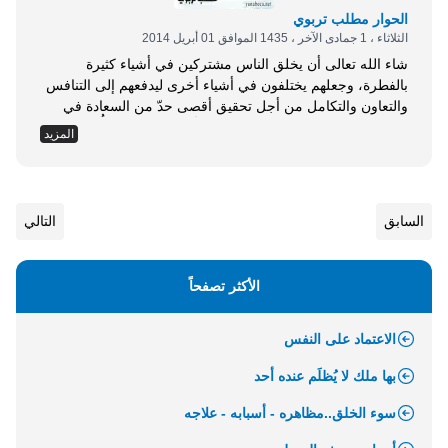
الحوار مطلب تربوي
الثلاثاء ، 1 جمادى الآخر ، 1435 الموافق 01 أبريل 2014
شاء الله تعالى أن يخلق الناس مشتركين في أشياء كثيرة
بالفطرة، وجعلهم يختلفون في أشياء أخرى ليدفعهم إلى التنافس
والتعاون والتكامل من أجل تحقيق أقصى حدّ من السعادة في
الدنيا والآخرة. قال تعالى: { وَلَوْ شَاءَ رَبُّكَ لَجَعَلَ النَّاسَ أُمَّةً وَاحِدَةً
المزيد
وَلَا يَزَالُونَ مُخْتَلِفِينَ (118) إِلَّا مَنْ رَحِمَ رَبُّكَ وَلِذَلِكَ خَلَقَهُمْ } [هود:
118]، قال الرازي: المراد افتراق الناس في...
السابق
التالي
الأكثر تصفحاً
الاعتماد على النفس
بها ملك لا يُظلَم عنده أحد
سوء الخلق..مظاهره - أسبابه - علاجه