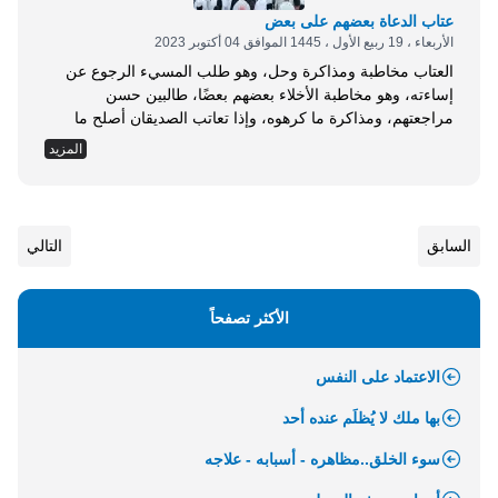
عتاب الدعاة بعضهم على بعض
الأربعاء ، 19 ربيع الأول ، 1445 الموافق 04 أكتوبر 2023
العتاب مخاطبة ومذاكرة وحل، وهو طلب المسيء الرجوع عن
إساءته، وهو مخاطبة الأخلاء بعضهم بعضًا، طالبين حسن
مراجعتهم، ومذاكرة ما كرهوه، وإذا تعاتب الصديقان أصلح ما
بينهم العتاب، وإنما يعاتب من ترجى عنده العتبى، أي: الرجوع عن
المزيد
الذنب والإساءة. وما فتئ آحاد الناس في كل بيئة -ومنهم الدعاة
والمصلحون- يختلف رأي هذا عن هذا، ويخطئ هذا على هذا بدواعٍ
عديدة،...
السابق
التالي
الأكثر تصفحاً
الاعتماد على النفس
بها ملك لا يُظلَم عنده أحد
سوء الخلق..مظاهره - أسبابه - علاجه