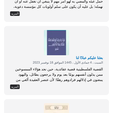
حمل عبئه والمضي به لهو أمر مهم لا ينبغي أن نغفل عنه أو أن
نهمله؛ بل عليه أن يكون على سلم أولويات كل مؤسسة دعوية،
وكل داعية في سبيل الله يؤمن بالانتشار الدعوي والاستمرارية
المزيد
في العمل، وإلا كان عاقبة ذلك الانحسار ثم الانقطاع، وهذا ما لا
يريده كل عامل لوجه...
بعثنا عليكم عبادًا لنا
السبت ، 4 جمادى الأول ، 1445 الموافق 18 نوفمبر 2023
القضية الفلسطينية قضية عقائدية، حين نجد هؤلاء الممسوخين
ممن يذلون أنفسهم يومًا بعد يوم ولا يرجعون بطائل، واليهود
يمعنون في إذلالهم فزادوهم رهقًا؛ لأن عنصر العقيدة ألغي من
القضية. فلن تعود فلسطين إلا بالإسلام، هذا لا شك فيه على
المزيد
الإطلاق، ومن يظن غير ذلك فهو واهم، قال تعالى: { لَقَدْ أَنزَلْنَا
إِلَيْكُمْ كِتَابًا فِيهِ ذِكْرُكُمْ أَفَلَا تَعْقِلُونَ } [الأنبياء:10]. يقول...