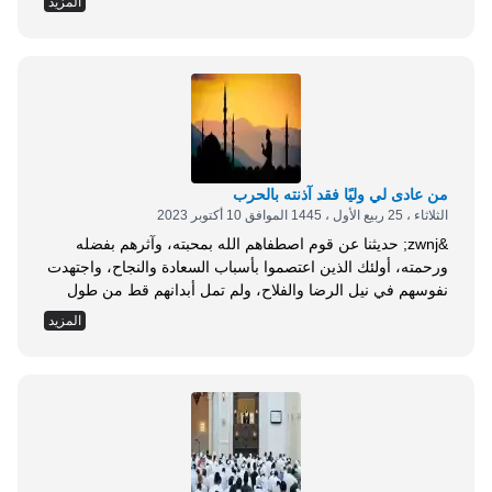
المزيد
والدعوة والدار والعقل والجوارح، ولهذا كان من دعائه صلى الله
عليه وسلم في قنوته: &laquo;...
من ‌عادى لي ‌وليًا فقد آذنته بالحرب
الثلاثاء ، 25 ربيع الأول ، 1445 الموافق 10 أكتوبر 2023
&zwnj; حديثنا عن قوم اصطفاهم الله بمحبته، وآثرهم بفضله
ورحمته، أولئك الذين اعتصموا بأسباب السعادة والنجاح، واجتهدت
نفوسهم في نيل الرضا والفلاح، ولم تمل أبدانهم قط من طول
العبادة، فأفاض الله عليهم من أنواره، وجعل لهم مكانة لم يجعلها
المزيد
لغيرهم، وتولاهم بنصرته وتأييده، أولئك هم أولياء الله. إنهم قوم
عصمهم الله من مزالق الهوى والضلال، فبشروا بالأمن والسعادة
في الدنيا...