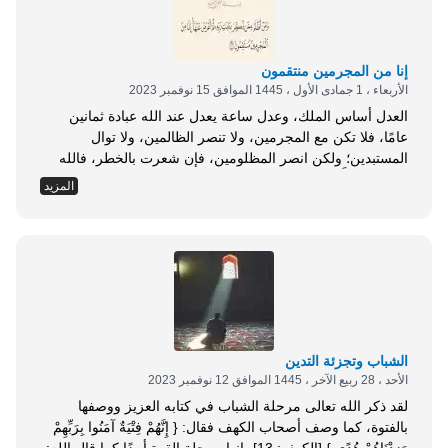
إنا من المجرمين منتقمون
الأربعاء ، 1 جمادى الأول ، 1445 الموافق 15 نوفمبر 2023
العدل أساس الملك، وعدل ساعة يعدل عند الله عبادة ثمانين
عامًا، فلا تكن مع المجرمين، ولا تنصر الظالمين، ولا توال
المستبدين؛ ولكن انصر المظلومين، فإن شعرت بالخطر، فالله
حسبك، يتولَّاك وينقذك، يرعاك ويحفظك، فإيَّاك أن تقف مع
المزيد
الظالم، وإياك أن تعينه، وإياك أن تساعده، وإياك أن تُقِرَّه أو
تعطيَه حتى إشارة تُظهِر أنك معه وتؤيده، واعلم أن الظلم ظلمات
يوم...
الشباب وتجزئة التدين
الأحد ، 28 ربيع الآخر ، 1445 الموافق 12 نوفمبر 2023
لقد ذكر الله تعالى مرحلة الشباب في كتابه العزيز ووصفها
بالفتوة، كما وصف أصحاب الكهف فقال: { إِنَّهُمْ فِتْيَةٌ آمَنُوا بِرَبِّهِمْ