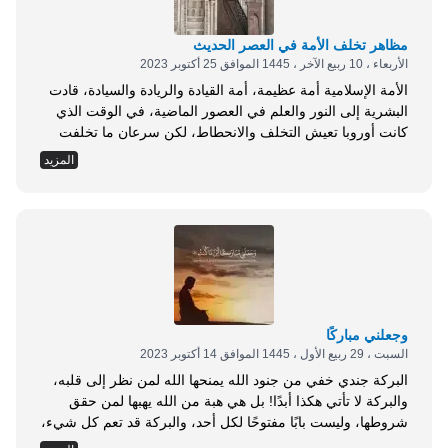
مظاهر تخلف الأمة في العصر الحديث
الأربعاء ، 10 ربيع الآخر ، 1445 الموافق 25 أكتوبر 2023
الأمة الإسلامية أمة عظيمة، أمة القيادة والريادة والسيادة، قادت
البشرية إلى النور والعلم في العصور الماضية، في الوقت الذي
كانت أوروبا تعيش التخلف والانحطاط، لكن سرعان ما تخلفت
أمتنا وانقلبت من قائدة وسائدة إلى متأخرة ومتخلفة بسبب
المزيد
مشاكل تمكنت منها، وأزمات وقعت فيها، ومصائب حلت بها. نعم،
كثرت أزمات الأمة بسبب الطغيان والاستبداد والحصار والتهجير،
والحروب وكبت أنفاس الشعوب التي...
وجعلني مباركًا
السبت ، 29 ربيع الأول ، 1445 الموافق 14 أكتوبر 2023
البركة جندي خفي من جنود الله يمنحها الله لمن نظر إلى قلبه،
والبركة لا تأتي هكذا أبدًا! بل هي هبة من الله يهبها لمن حقق
شروطها، وليست بابًا مفتوحًا لكل أحد، والبركة قد تعم كل شيء،
وتكون في المال والولد والوقت والعمل والإنتاج والزوجة والعلم