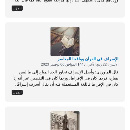
وَزِدْنَاهُمْ هُدًى } [الكهف: 13]، إنها مرحلة القوة أيضًا كما قال الله:
{ اللهُ الَّذِي خَلَقَكُمْ مِنْ ضَعْفٍ ثُمَّ جَعَلَ مِنْ بَعْدِ ضَعْفٍ قُوَّةً ثُمَّ جَعَلَ
المزيد
مِنْ بَعْدِ قُوَّةٍ ضَعْفًا وَشَيْبَةً } [الروم: 54]، هذه مرحلة بلوغ الأشد
التي...
الإسراف في القرآن وواقعنا المعاصر
الاثنين ، 22 ربيع الآخر ، 1445 الموافق 06 نوفمبر 2023
قال الماوردي: وأصل الإسراف تجاوز الحد المباح إلى ما ليس
بمباح، فربما كان في الإفراط، وربما كان في التقصير، غير أنه إذا
كان في الإفراط فاللغة المستعملة فيه أن يقال أسرف إسرافًا،
وإذا كان في التقصير قيل سرف يسرف (1) . عن أبي هريرة
المزيد
رضي الله عنه أنَّه قال: قال رسول الله صلى الله عليه وسلم:
&laquo; إنَّ الله يرضى...