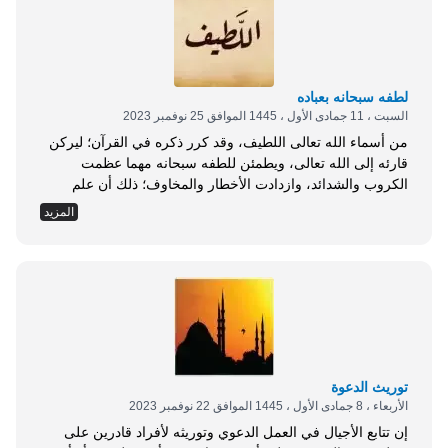
لطفه سبحانه بعباده
السبت ، 11 جمادى الأول ، 1445 الموافق 25 نوفمبر 2023
من أسماء الله تعالى اللطيف، وقد كرر ذكره في القرآن؛ ليركن
قارئه إلى الله تعالى، ويطمئن للطفه سبحانه مهما عظمت
الكروب والشدائد، وازدادت الأخطار والمخاوف؛ ذلك أن علم
المؤمن بلطف الله تعالى به يعينه على ذلك كله . ولاسم الله
المزيد
اللطيف معانٍ كثيرة، تختلف على طرقها الأفهام، وتتفق لحقيقتها
القلوب والأبصار، وورد في معناه: البَر بعباده، الرفيق بهم، العالم
بخفايا...
توريث الدعوة
الأربعاء ، 8 جمادى الأول ، 1445 الموافق 22 نوفمبر 2023
إن تتابع الأجيال في العمل الدعوي وتوريثه لأفراد قادرين على