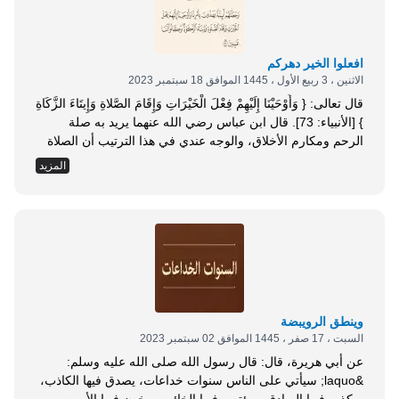
افعلوا الخير دهركم
الاثنين ، 3 ربيع الأول ، 1445 الموافق 18 سبتمبر 2023
قال تعالى: { وَأَوْحَيْنَا إِلَيْهِمْ فِعْلَ الْخَيْرَاتِ وَإِقَامَ الصَّلاةِ وَإِيتَاءَ الزَّكَاةِ
} [الأنبياء: 73]. قال ابن عباس رضي الله عنهما يريد به صلة
الرحم ومكارم الأخلاق، والوجه عندي في هذا الترتيب أن الصلاة
نوع من أنواع العبادة والعبادة نوع من أنواع فعل الخير، لأن فعل
المزيد
الخير ينقسم إلى خدمة المعبود الذي هو عبارة عن التعظيم لأمر
الله وإلى الإحسان الذي...
وينطق الرويبضة
السبت ، 17 صفر ، 1445 الموافق 02 سبتمبر 2023
عن أبي هريرة، قال: قال رسول الله صلى الله عليه وسلم:
&laquo; سيأتي على الناس سنوات خداعات، يصدق فيها الكاذب،