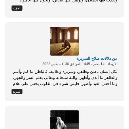
ويكذب فيها الصادق، ويؤتمن فيها الخائن، ويخون فيها الأمين،
وينطق فيها الرويبضة &raquo;، قيل: وما الرويبضة؟ قال:
المزيد
&laquo; الرجل التافه في أمر العامة &raquo; (1) . وهذا واقع
مشاهد، فكثير ممن تصور بصورة العلم وتكلم عنه وليس أهلًا له،
وكذا...
من دلالات صلاح السريرة
الأربعاء ، 14 صفر ، 1445 الموافق 30 أغسطس 2023
لكل إنسان باطن وظاهر، وسريرة وعلانية، فالباطن ما كتم وأسر،
والظاهر ما أبدى وأظهر، والله سبحانه وتعالى يعلم السر والجهر،
وما أخفى العبد وأظهر؛ فليس شيء في القلوب يخفى على علام
الغيوب، يقول الله سبحانه وتعالى: { وَإِنْ تَجْهَرْ بِالْقَوْلِ فَإِنَّهُ يَعْلَمُ
المزيد
السِّرَّ وَأَخْفَى } [طه: 7]، ويقول: { وَاللَّهُ يَعْلَمُ مَا تُسِرُّونَ وَمَا
تُعْلِنُونَ } [النحل: 19]. ويقول ابن...