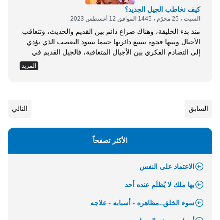
كيف نخاطب الجيل الجديد؟
السبت ، 25 محرّم ، 1445 الموافق 12 أغسطس 2023
منذ بدء الخليقة، وهناك صراع دائم بين القديم والحديث، وتتعاقب
الأجيال وبينها فجوة تتسع دائرتها حينما يسود التعصب الذي يؤدي
إلى التصادم الفكري بين الأجيال المتعاقبة، فالجيل القديم في
أغلبه يرفض كل فكرٍ جديد، رافضًا التغيير، محبًا للاستقرار،
المزيد
متمسكًا بالعادات والتقاليد، وبكل ما اكتسبه في مشوار حياته من
خبرات، ويرى أنه الجيل الأفضل والأنضج والأقوى؛ بل والأذكى
أيضًا، وعلى يقين...
السابق
التالي
الأكثر تصفحاً
الاعتماد على النفس
بها ملك لا يُظلَم عنده أحد
سوء الخلق..مظاهره - أسبابه - علاجه