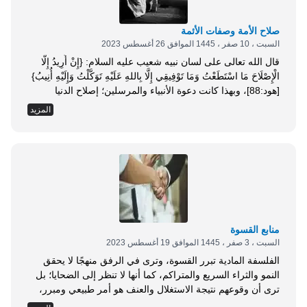
صلاح الأمة وصفات الأئمة
السبت ، 10 صفر ، 1445 الموافق 26 أغسطس 2023
قال الله تعالى على لسان نبيه شعيب عليه السلام: {إِنْ أُرِيدُ إِلَّا
الْإِصْلَاحَ مَا اسْتَطَعْتُ وَمَا تَوْفِيقِي إِلَّا بِاللهِ عَلَيْهِ تَوَكَّلْتُ وَإِلَيْهِ أُنِيبُ}
[هود:88]، وبهذا كانت دعوة الأنبياء والمرسلين؛ إصلاح الدنيا
بالدين، فجاءوا إلى قومهم منذرين. إن المعادلة القرآنية هي: كل
المزيد
طغيان في البلاد ينتج عنه إكثار في الفساد، وينتج عن الطغيانِ
والفسادِ العذابُ والعقاب، يوقف الله بالطغاة الفاسدين
المفسدين،...
منابع القسوة
السبت ، 3 صفر ، 1445 الموافق 19 أغسطس 2023
الفلسفة المادية تبرر القسوة، وترى في الرفق منهجًا لا يحقق
النمو والثراء السريع والمتراكم، كما أنها لا تنظر إلى الضحايا؛ بل
ترى أن وقوعهم نتيجة الاستغلال والعنف هو أمر طبيعي ومبرر،
وهي بذلك تحمي نفسها من أية مشاعر إنسانية قد تتسرب إلى