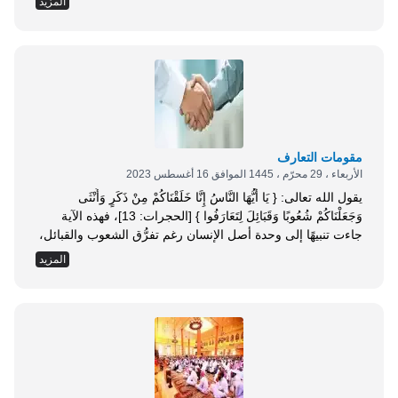
المزيد
قلبها مع رؤية الضحايا أو آثار القسوة حولها، وبذلك تبتعد بقدر
تبريرها للقسوة عن إنسانيتها، فيغيب الشعور بالذنب،...
مقومات التعارف
الأربعاء ، 29 محرّم ، 1445 الموافق 16 أغسطس 2023
يقول الله تعالى: { يَا أَيُّهَا النَّاسُ إِنَّا خَلَقْنَاكُمْ مِنْ ذَكَرٍ وَأُنْثَى
وَجَعَلْنَاكُمْ شُعُوبًا وَقَبَائِلَ لِتَعَارَفُوا } [الحجرات: 13]، فهذه الآية
جاءت تنبيهًا إلى وحدة أصل الإنسان رغم تفرُّق الشعوب والقبائل،
ووحدة إمكاناته واستعداداته، على تعدد أوصافه وتنوع مكتسباته،
المزيد
وضرورة التعارف المؤدي إلى التآلف والتواد المنافي لأنواع
التعالي والتفاخر والتعاظم، وتحديد مقياس التفاضل الحق بين
الناس، وأساسه هو التقوى، التي...