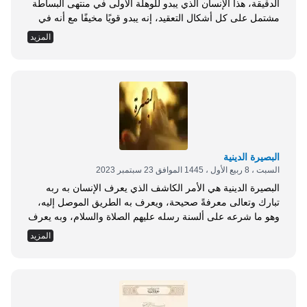
الدقيقة، هذا الإنسان الذي يبدو للوهلة الأولى في منتهى البساطة
مشتمل على كل أشكال التعقيد، إنه يبدو قويًا مخيفًا مع أنه في
حد ذاته ضعيف في كل جانب من جوانب شخصيته ضعفًا لا يوازيه
المزيد
شيء سوى ما يدعيه من القوة والعزة والسطوة. ولحظات ضعف
الإنسان هي لحظات غالية جدًا عند الله...
البصيرة الدينية
السبت ، 8 ربيع الأول ، 1445 الموافق 23 سبتمبر 2023
البصيرة الدينية هي الأمر الكاشف الذي يعرف الإنسان به ربه
تبارك وتعالى معرفةً صحيحة، ويعرف به الطريق الموصل إليه،
وهو ما شرعه على ألسنة رسله عليهم الصلاة والسلام، وبه يعرف
الدار التي يصير الناس إليها. والتبصر: هو التمهُّل والأناة في تبين
المزيد
الأمور وكشفها، والسير في علاجها على بصيرة ورشد، والتبصر
بهذا المعنى هو خلُق حث عليه القرآن، وطلب من المسلم...