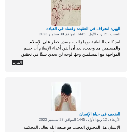
البهرة انحراف في العقيدة وفساد في العبادة
السبت ، 15 ربيع الأول ، 1445 الموافق 30 سبتمبر 2023
لقد كانت الباطنية -وما زالت- مصدر خطر على الإسلام
والمسلمين مذ وجدت، بعد أن أيقن أعداء الإسلام أن حسم
المواجهة مع المسلمين وجهًا لوجه لن يجدي شيئًا في تحقيق
أهدافهم والوصول لمآربهم؛ ولذلك كانت الحركات الباطنية بعقائدها
المزيد
وفتنها نتيجة لاتجاه جديد للكيد للمسلمين عن طريق التدثر باسمه
والتستر بحب آل البيت، وهي فكرة خبيثة ماكرة، حاكها ودبرها عبد
الله بن...
الضعف في حياة الإنسان
الأربعاء ، 12 ربيع الأول ، 1445 الموافق 27 سبتمبر 2023
الإنسان هذا المخلوق العجيب هو صنعة الله تعالى المحكمة