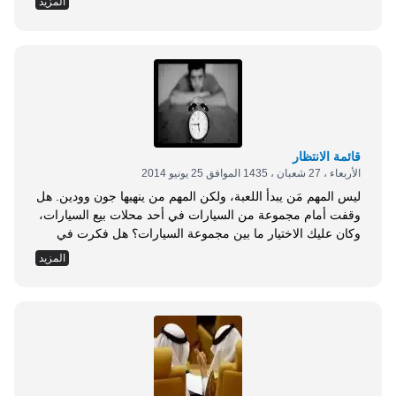
المزيد
الثعبان الكبيرتين معجبًا بهذا الكائن الضخم ذي الرأسين، وحين
رأى الثعبان صورته منعكسة في عيني الطفل، أصابه الخوف
وانكمش على نفسه وهرب. ولذا؛ لا بد أن نحملق في عيني كل
مخاوفنا من الإبداع والابتكار، وأن نتغلب على معوقات الابتكار
المختلفة. والمتأمل لتاريخ الحضارة الإنسانية يجد سجلًا حافلًا
بقدرة الإنسان الابتكارية، كما أن الحضارة الإنسانية ما هي إلا
نتيجة أفكار الإنسان...
قائمة الانتظار
الأربعاء ، 27 شعبان ، 1435 الموافق 25 يونيو 2014
ليس المهم مَن يبدأ اللعبة، ولكن المهم من ينهيها جون وودين. هل
وقفت أمام مجموعة من السيارات في أحد محلات بيع السيارات،
وكان عليك الاختيار ما بين مجموعة السيارات؟ هل فكرت في
السفر لرحلة في الصيف مع عائلتك، وطالعت مواقع شركات
المزيد
السياحة والرحلات، والعروض كثيرة، وكان عليك الاختيار بين تلك
العروض؟ هل أنهيت دراستك الثانوية، وجلست لتحدد أي الكليات
أو المعاهد ستكمل بها دراستك الجامعية؟ هل كنت مُقْدِمًا على
الزواج، وأمامك عدة خيارات ما بين أقارب وجيران، وصادفك
السؤال الأهم: من سأتزوج؟ هل كنت تعمل في شركة يومًا ما،
ولم تعد متحمسًا لإتمام العمل بها، وكان عليك الاختيار ما بين...