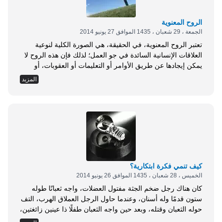
الروح المعنوية
الجمعة ، 29 شعبان ، 1435 الموافق 27 يونيو 2014
تعتبر الروح المعنوية، في الحقيقة، هي الصورة الكلية لنوعية
العلاقات الإنسانية السائدة في جو العمل؛ لذلك فإن هذه الروح لا
يمكن إيجادها عن طريق الأوامر أو التعليمات أو العقوبات، أو
رغمًا عن إرادة العاملين. لذلك فنحن يمكننا الحكم على درجة
المزيد
الروح المعنوية في إدارة ما من خلال صورة العلاقات الإنسانية
السائدة في جوها؛ لأنها نتيجة لهذه العلاقات أكثر من أن تكون سببًا
لها، فسوء العلاقات الإنسانية يكون مسئولًا عن تدهور الروح
المعنوية. وقد حرص الإسلام على الروح المعنوية في الصف غاية
الحرص، كما في غزوة أحد بعد الهزيمة من المشركين, يقول
تعالى: { وَلا تَهِنُوا وَلا تَحْزَنُوا وَأَنْتُمُ الأَعْلَوْنَ إِنْ...
كيف تنمي فكرة ابتكارية؟
الخميس ، 28 شعبان ، 1435 الموافق 26 يونيو 2014
كان هناك رجل ضخم الجثة مفتول العضلات، واجه ثعبانًا طوله
ستون قدمًا وله أسنان، وعندما حاول الرجل العملاق الهرب، التف
حوله الثعبان وقتله، وبعد حين واجه الثعبان طفلًا ذا عينين زائغتين،
وعندما اقترب الثعبان ليقتل الطفل، حملق الطفل في عيني