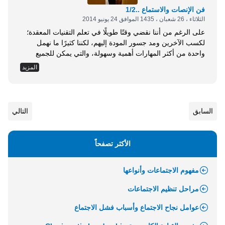
فن الإنصات والاستماع ..1/2
الثلاثاء ، 26 شعبان ، 1435 الموافق 24 يونيو 2014
على الرغم من أننا نقضي وقتًا طويلًا في تعلم التقنيات المعقدة؛
لكسب الآخرين ومد جسور المودة إليهم، لكننا كثيرًا ما نهمل
واحدة من أكثر المهارات أهمية وسهولة، والتي يمكن للجميع
ممارستها في أي زمان أو مكان، إنها مهارة الإنصات الجيد. إننا
المزيد
للأسف نعيش في عالم أناني، يهتم كل فرد فيه بما يخصه دون أن
يلتفت إلى حاجيات من حوله، ولذا كثيرًا ما تجد أشخاصًا يبحثون
عن صديق يستمع إليهم باهتمام، إنها أفضل هدية يمكن أن تقدمها
للزبون الغاضب، وللموظف القلق، وللصديق المتألم. الكثير منا لا
السابق
التالي
يملك مهارة الإنصات والإصغاء الجيد للآخرين، وأحيانًا كثيرة قد
تصبح هناك مشاكل جمة بين الأزواج...
الأكثر تصفحاً
مفهوم الاجتماعات وأنواعها
مراحل تنظيم الاجتماعات
عوامل نجاح الاجتماع وأسباب فشل الاجتماع