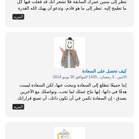
تنظر إلى سنين عمرك السابقة فلا تشعر أنك قد فعلت فيها كل
ما تطمح إليه. تنظر إلى ما هو قادم، وتدعو أن يهبك الله القدرة
والطاقة والقوة على أن تفعل فيها كل ما لم تستطع عمله، وتنجز
المزيد
فيها الكثير الكثير؛ لذا، ومن هنا أقول: حاول دائمًا أن تزرع بداخلك
أهدافًا قوية براقة، واعمل جهدك في تحقيقها، واحذر أن تكون
أهدافك مجرد أمنيات أو رغبات، فتلك بضاعة الفقراء، وما أكثر
أولئك الذين يعيشون في دائرة الأماني وليس من واقعهم شيء
يذكر. لذا، اعمل دائمًا أن يكون هدفك نابعًا من...
كيف تحصل على السعادة
الاثنين ، 3 رمضان ، 1435 الموافق 30 يونيو 2014
إننا جميعًا نتطلع إلى السعادة ونبحث عنها، لكن السعادة ليست
هدفًا في ذاتها، إنها نتاج عملك لما تحب، وتواصلك مع الآخرين
بصدق.- إن السعادة تكمن في أن تكون ذاتك، أن تصنع قراراتك
بنفسك، أن تعمل ما تريد لأنك تريده، أن تعيش حياتك مستمتعًا
المزيد
بكل لحظة فيها، إنها تكمن في تحقيقك استقلاليتك عن الآخرين
وسماحك للآخرين أن يستمتعوا بحرياتهم، أن تبحث عن الأفضل
في نفسك وفي العالم من حولك.- إنه لمن السهل أن تسير في
الاتجاه المضاد، أن تتشبث بفكرة أن الآخرين ينبغي أن يُبدوا غاية
اهتمامهم بك، أن تلقي باللائمة على الآخرين وتتحكم فيهم عندما