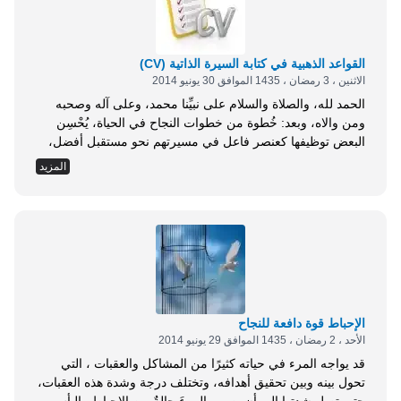
تسوء الأمور، ألا تكون مخلصًا،...
القواعد الذهبية في كتابة السيرة الذاتية (CV)
الاثنين ، 3 رمضان ، 1435 الموافق 30 يونيو 2014
الحمد لله، والصلاة والسلام على نبيِّنا محمد، وعلى آله وصحبه
ومن والاه، وبعد: خُطوة من خطوات النجاح في الحياة، يُحْسِن
البعض توظيفها كعنصر فاعل في مسيرتهم نحو مستقبل أفضل،
ويُهملها آخرون. يمكن أن نقول عنها: هي صفحة تسويقية لمختلف
المزيد
خبراتك وإنجازاتك ومراتبك العلمية، إنها فرصتك للحصول على
وظيفة أو ترقية إن أحسنتَ كتابتها. لا تتعدَّى أن تكون قصاصة
ورق، أو مستندًا إلكترونيًا، تستعرض فيها معلوماتك الشخصية
بطريقة عِلمية منظَّمة ومُتقنة، تلك هي (السيرة الذاتية) أو (
Curriculum Vitae ) المختصرة بـ ( CV ). فهل تملك مهارة كتابة
السيرة الذاتية؟ وهل تعرف القواعد الأساسية التي ترتكز عليها؟
في ما يلي...
الإحباط قوة دافعة للنجاح
الأحد ، 2 رمضان ، 1435 الموافق 29 يونيو 2014
قد يواجه المرء في حياته كثيرًا من المشاكل والعقبات ، التي
تحول بينه وبين تحقيق أهدافه، وتختلف درجة وشدة هذه العقبات،