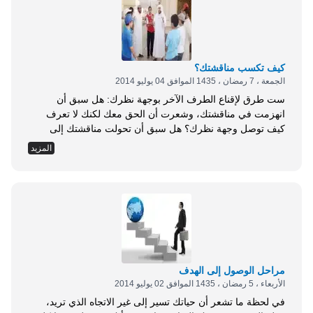
كيف تكسب مناقشتك؟
الجمعة ، 7 رمضان ، 1435 الموافق 04 يوليو 2014
ست طرق لإقناع الطرف الآخر بوجهة نظرك: هل سبق أن
انهزمت في مناقشتك، وشعرت أن الحق معك لكنك لا تعرف
كيف توصل وجهة نظرك؟ هل سبق أن تحولت مناقشتك إلى
معركة وجدانية حامية، ربما تطورت إلى معركة بالألفاظ؟ هل
المزيد
شعرت يومًا أن الطرف الآخر في النقاش معك خرج صامتًا لأنه
فقط يريدك أن تسكت، وليس لأنه مقتنع بكلامك؟ إذا سبق
وحصل لك شيء مما سبق فاعلم أنك لست مناقشًا جيدًا، ولا تجيد
بعض أصول المناقشة؛ لأن النقاش فن راق وحساس، لا يجيده
الجميع، وله أصول خاصة؛ إذ لا يجب أن نكثر منه إلا إذا شعرنا بأننا
نود توضيح وجهة نظر...
مراحل الوصول إلى الهدف
الأربعاء ، 5 رمضان ، 1435 الموافق 02 يوليو 2014
في لحظة ما تشعر أن حياتك تسير إلى غير الاتجاه الذي تريد،