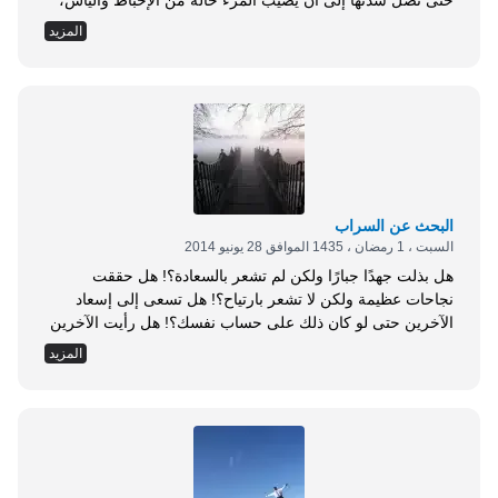
حتى تصل شدتها إلى أن يصيب المرءَ حالةٌ من الإحباط واليأس،
تجعله يستسلم لهذه المعوقات ، ويعتقد أنه لا خلاص منها. وإذا أراد
المزيد
الإنسان تغيير حاله ، وتطوير ذاته ، والسعي إلى الكمال، فإنه حتمًا
سيواجه معوقات كبيرة وكثيرة، وأول هذه المعوقات وأشدها هي
نفسه؛ إذ إن أكبر المعوقات هي التي تنبعث من الذات، ولهذا نجد
القرآن الكريم ينسب الخلل والقصور إلى النفس الإنسانية، قال
تعالى: {أَوَلَمَّا أَصَابَتْكُمْ مُصِيبَةٌ قَدْ أَصَبْتُمْ مِثْلَيْهَا قُلْتُمْ أَنَّى هَذَا قُلْ هُوَ
مِنْ عِنْدِ...
البحث عن السراب
السبت ، 1 رمضان ، 1435 الموافق 28 يونيو 2014
هل بذلت جهدًا جبارًا ولكن لم تشعر بالسعادة؟! هل حققت
نجاحات عظيمة ولكن لا تشعر بارتياح؟! هل تسعى إلى إسعاد
الآخرين حتى لو كان ذلك على حساب نفسك؟! هل رأيت الآخرين
يمدحونك على نجاحك المبهر، ولكنك لا تجد مبررًا لمديحهم؟! إن
المزيد
كان لديك واحد أو أكثر مما سبق عزيزي القارئ/القارئة، فأنت من
الباحثين عن السراب، ذلك الماء الذي يخيل لك في نهاية الطريق،
ولكن ما إن تصل إليه حتى لا تجد شيئًا، ومن أخطر أنواع السراب
الذي قد يضيع على إنسان فرصة الاستمتاع بالحياة هو سراب
البحث عن الكمال. تضيع أحيانًا جهودنا ووقتنا الثمين في محاولة
الظهور بمظهر الكمال في...