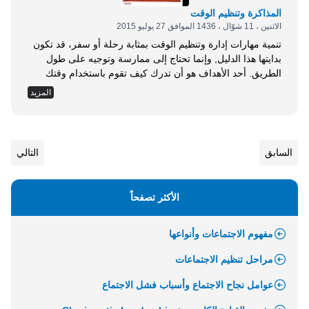
المذاكرة وتنظيم الوقت
الاثنين ، 11 شوّال ، 1436 الموافق 27 يوليو 2015
تنمية مهارات إدارة وتنظيم الوقت بمثابة رحلة أو سفر، قد تكون
بدايتها هذا الدليل, وإنما تحتاج إلى ممارسة وتوجيه على طول
الطريق. أحد الأهداف هو أن تدرك كيف تقوم باستخدام وقتك
كأحد الموارد لتنظيم استذكارك، وتحديد أولوياتك ونجاحك في
المزيد
سياق أنشطة تنافس مع الأصدقاء، وفى العمل، ومع الأسرة...
إلخ. أولًا: حاول أن تقوم بتمريننا في إدارة وتنظيم الوقت: كيف
ينقضي وقتك كل يوم؟ استراتيجيات حول استخدام الوقت: أثبتت
هذه التطبيقات في إدارة وتنظيم الوقت فاعليتها كعادات استذكار
السابق
التالي
جيدة. كلما مررنا باستراتيجية دَوِّن فكرة عن كيف قد تبدو كل
واحدة بالنسبة لك. قوالب زمنية وفترات راحة: مع دخول
المدارس وبداية عمل...
الأكثر تصفحاً
مفهوم الاجتماعات وأنواعها
مراحل تنظيم الاجتماعات
عوامل نجاح الاجتماع وأسباب فشل الاجتماع