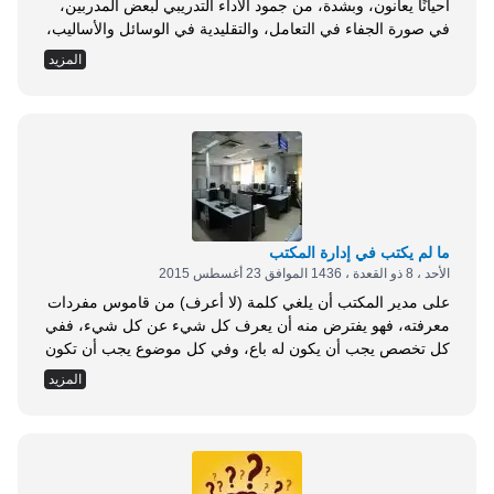
أحيانًا يعانون، وبشدة، من جمود الأداء التدريبي لبعض المدربين،
في صورة الجفاء في التعامل، والتقليدية في الوسائل والأساليب،
وغياب الهدف التدريبي من الفعالية إلى الإلقاء، الذي لا يتعدى
المزيد
تنفيذ المهمة التدريبية كوظيفة، من غير روح أو تفاعل مع
المشاركين بالعملية التدريبية، فضلًا عن المرض العصري في
سوق التدريب، وهو ما يطلق عليه استهلاك الوقت Time
Consuming ، ومن هنا كانت الحاجة إلى أسلوب جديد في الأداء
التدريبي، يعيد الروح إلى العملية التدريبية، وهو ما أطلق عليه
خبراء التدريب ( Fun Training )، وهو ليس مجرد وصف للمناخ
التدريبي، وعلاقة التفاعلية والأريحية...
ما لم يكتب في إدارة المكتب
الأحد ، 8 ذو القعدة ، 1436 الموافق 23 أغسطس 2015
على مدير المكتب أن يلغي كلمة (لا أعرف) من قاموس مفردات
معرفته، فهو يفترض منه أن يعرف كل شيء عن كل شيء، ففي
كل تخصص يجب أن يكون له باع، وفي كل موضوع يجب أن تكون
له معرفة، وفي كل استشارة يجب أن يكون له رأي، وفي كل
المزيد
اتجاه يجب أن تكون له بوصلة. إن مدير المكتب يُعنَى بالعديد من
المهام والواجبات، ومن أهمها الإدارة. ولما للإدارة من أهمية لمدير
المكتب، ولاستمرار نجاحاته واحدة تلو الأخرى، وجدت أنه من
الواجب التطرق قليلًا لمبادئ وأساسيات علم الإدارة، وذكر بعض
ما يهم مدير المكتب أن يعرفه. تعريف الإدارة: مدير المكتب مدير