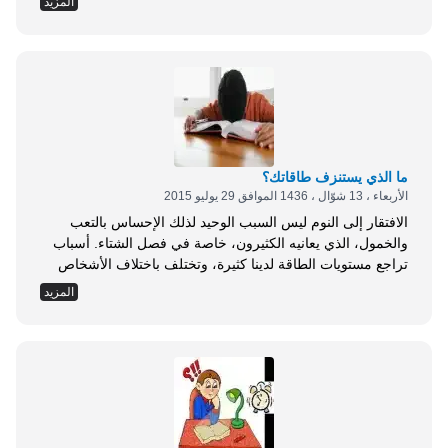
المزيد
حافز لديكم؟ عندما يغيب الحافز في حياة كل منا، وعندما يغيب
الدافع الذي ينقلنا من حالة الجمود إلى حالة العمل والإنتاج، فإن
الحياة تصبح بلا طعم، ذلك أنّ الحافز هو الذي يجعلنا ننتج ونبتكر
ونتقدم ونعطي ونستمتع، والحافز هو الطاقة التي من دونها لا
نستطيع أن نتحرك خطوة واحدة إلى الأمام، أن تعرفوا ما الذي
يحفزكم...
ما الذي يستنزف طاقاتك؟
الأربعاء ، 13 شوّال ، 1436 الموافق 29 يوليو 2015
الافتقار إلى النوم ليس السبب الوحيد لذلك الإحساس بالتعب
والخمول، الذي يعانيه الكثيرون، خاصة في فصل الشتاء. أسباب
تراجع مستويات الطاقة لدينا كثيرة، وتختلف باختلاف الأشخاص
وأنماط حياتهم؛ فهناك من يتبع نظامًا غذائيًا صحيًا غنيًا بالفيتامينات،
المزيد
خاصة فيتامين ( C )، المعروف بقدرته على تعزيز الطاقة
والنشاط، وعلى الرغم من ذلك يسيطر عليه قدر وافر من
ساعات النوم، لكنه لا يتمتع بالنشاط والحيوية، ما الأسباب
الرئيسية وراء استنزاف طاقاتنا، وكيف السبيل إلى تبديد الخمول
ورفع مستويات الطاقة والنشاط. 1- وجبة الإفطار: يؤدي تفويت
وجبة الصباح إلى تباطؤ عملية الأيض، وحرمان الجسم من الوقود
الذي يحتاج إليه للقيام بوظائفه بشكل جيد،...