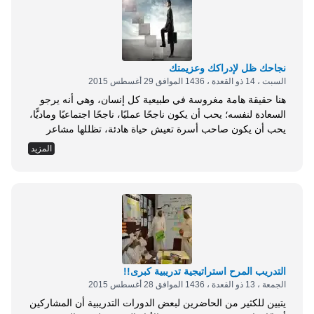
نجاحك ظل لإدراكك وعزيمتك
السبت ، 14 ذو القعدة ، 1436 الموافق 29 أغسطس 2015
هنا حقيقة هامة مغروسة في طبيعية كل إنسان، وهي أنه يرجو
السعادة لنفسه؛ يحب أن يكون ناجحًا عمليًا، ناجحًا اجتماعيًا وماديًّا،
يحب أن يكون صاحب أسرة تعيش حياة هادئة، تظللها مشاعر
المودة والرحمة. فهل حقق كل واحد منَّا ما يرجو لنفسه من هذا
المزيد
كله؟ ليسأل كل واحد نفسه: هل أنت سعيد؟ هل أنت ميسور
ماديًا، وفوق هذا كله: هل أنت متزن روحانيًا؟ فليس كل ناجح في
عمله متزنًا روحيًا، وقد قامت إحدى الجامعات الأمريكية بإحصاء
كانت نتيجته أن أقل من 3% من سكان العالم ناجحون متزنون،
نعم؛ فقد يكون الإنسان ناجحًا لكنه غير متزن؛ روحه بائسة, مزاجه
مضطرب، والقليل من...
التدريب المرح استراتيجية تدريبية كبرى!!
الجمعة ، 13 ذو القعدة ، 1436 الموافق 28 أغسطس 2015
يتبين للكثير من الحاضرين لبعض الدورات التدريبية أن المشاركين