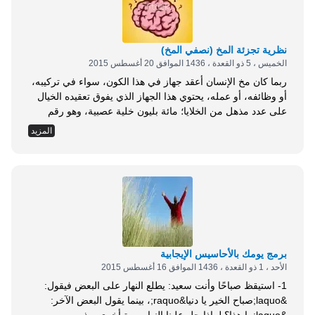
مستقل...
نظرية تجزئة المخ (نصفي المخ)
الخميس ، 5 ذو القعدة ، 1436 الموافق 20 أغسطس 2015
ربما كان مخ الإنسان أعقد جهاز في هذا الكون، سواء في تركيبه،
أو وظائفه، أو عمله، يحتوي هذا الجهاز الذي يفوق تعقيده الخيال
على عدد مذهل من الخلايا؛ مائة بليون خلية عصبية، وهو رقم
يساوي عشرون ضعفًا لعدد سكان العالم تقريبًا، وكل عصبون من
المزيد
هذه البلايين المائة يعتبر مصنعًا كيميائيًا إلكترونيًا، تشترك فيه ألاف
الأنواع من المواد والخمائر المساعدة، ويجري فيه عدد هائل من
التفاعلات الكيميائية والإلكترونية، وينهل الدماغ نحو عشرة
جالونات من الدم في كل ساعة. وإذا نضب الدم لمدة دقيقة
واحدة فقد الإنسان وعيه وذهب في غيبوبة، وإذا استمر نضوب
الدم أقل من عشرة دقائق أخرى يموت الإنسان،...
برمج يومك بالأحاسيس الإيجابية
الأحد ، 1 ذو القعدة ، 1436 الموافق 16 أغسطس 2015
1- استيقظ صباحًا وأنت سعيد: يطلع النهار على البعض فيقول:
&laquo;صباح الخير يا دنيا&raquo;، بينما يقول البعض الآخر: