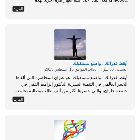
&laquo;ما هذا؟ لماذا حل علينا النهار مرة أخرى بهذه
السرعة؟!&raquo;، احذر من الأفكار السلبية التي يمكن أن تخطر
المزيد
على بالك صباحًا؛ حيث إنها من الممكن أن تبرمج يومك كله
بالأحاسيس السلبية، وركز انتباهك على الأشياء الإيجابية، وابدأ
يومك بنظرة سليمة تجاه الأشياء. 2- احتفظ بابتسامة جذابة على
وجهك: حتى إذا لم تكن تشعر أنك تريد أن تبتسم فتظاهر
بالابتسامة؛ حيث إن العقل الباطن لا يستطيع أن يفرق بين الشيء
الحقيقي والشيء غير الحقيقي، وعلى ذلك فمن الأفضل أن تقرر
أن تبتسم باستمرار....
أيقظ قدراتك.. واصنع مستقبلك
السبت ، 30 شوّال ، 1436 الموافق 15 أغسطس 2015
أيقظ قدراتك.. واصنع مستقبلك، هو عنوان المحاضرة التي ألقاها
الخبير العالمي في التنمية البشرية الدكتور إبراهيم الفقي في
جامعة حلوان، والتي حضرها أكثر من ألف طالب وطالبة بجامعة
حلوان. بدأ د. الفقي محاضرته بذكر قصة عالم الجيولوجيا الياباني،
المزيد
والذي وجد طفلًا يحمل حجرًا، فقال للطفل: بكم تبيع هذا الحجر؟
فقال الطفل: أنا لا أريد نقودًا، أريد حلوى وشوكولاتة، فأحضر له
ما أراد، وأخذ العالم الحجر وقام بفحصه 14 مرة، فتبين له أنه
قطعة من الألماس، وكانت أكبر قطعة في ذلك الوقت، وقدر
ثمنها بـ 100 مليون دولار، إلا أن الطفل لم يكن يعلم قيمتها. ثم
اتجه للجمهور الحاضر وقال لهم:...