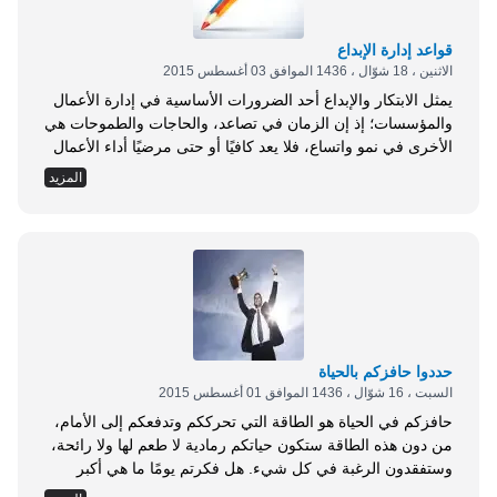
قواعد إدارة الإبداع
الاثنين ، 18 شوّال ، 1436 الموافق 03 أغسطس 2015
يمثل الابتكار والإبداع أحد الضرورات الأساسية في إدارة الأعمال
والمؤسسات؛ إذ إن الزمان في تصاعد، والحاجات والطموحات هي
الأخرى في نمو واتساع، فلا يعد كافيًا أو حتى مرضيًا أداء الأعمال
في المؤسسات، على اختلاف أنماطها وأنواعها، بالطرق الروتينية
المزيد
التقليدية؛ لأن الاستمرار بها يؤدي إما إلى الوقوف، وهو بالتالي
تراجع عن الركب المتسارع في المضي إلى الأمام، أو الفشل.
لذلك فإن المؤسسات الناجحة، ومن أجل ضمان بقائها
واستمرارها قوية مؤثرة، يجب ألَّا تقف عند حدّ الكفاءة، بمعنى أن
تقتنع بالقيام بأعمالها بطريقة صحيحة، أو تؤدي وظيفتها الملقاة
على عاتقها بأمانة وإخلاص, على الرغم من أهمية هذا الشعور
وسموّه، وإنما يجب أن...
حددوا حافزكم بالحياة
السبت ، 16 شوّال ، 1436 الموافق 01 أغسطس 2015
حافزكم في الحياة هو الطاقة التي تحرككم وتدفعكم إلى الأمام،
من دون هذه الطاقة ستكون حياتكم رمادية لا طعم لها ولا رائحة،
وستفقدون الرغبة في كل شيء. هل فكرتم يومًا ما هي أكبر
حوافزكم في الحياة؟ وكيف تجدون حافزًا لكم إن شعرتم بأنّ لا