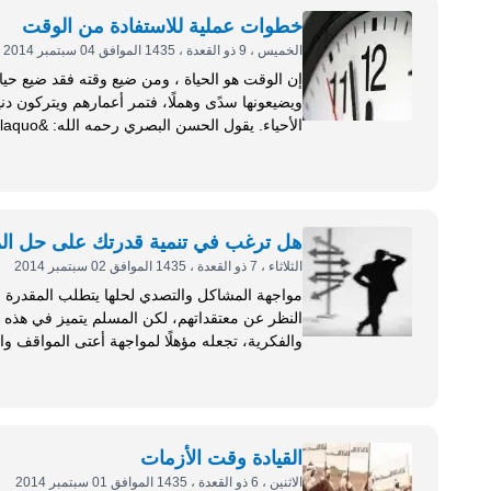
خطوات عملية للاستفادة من الوقت
الخميس ، 9 ذو القعدة ، 1435 الموافق 04 سبتمبر 2014
إن الوقت هو الحياة ، ومن ضيع وقته فقد ضيع حيات
ويضيعونها سدًى وهملًا، فتمر أعمارهم ويتركون دنيا
يحل لي أن أضيع...
هل ترغب في تنمية قدرتك على حل ال
الثلاثاء ، 7 ذو القعدة ، 1435 الموافق 02 سبتمبر 2014
مواجهة المشاكل والتصدي لحلها يتطلب المقدرة ع
النظر عن معتقداتهم، لكن المسلم يتميز في هذه ال
والفكرية، تجعله مؤهلًا لمواجهة أعتى المواقف 
المسلم يحتسب أمره كله لله، فإذا صبر وكابد فهو 
الإحساس بوجود صعوبة لا بد من...
القيادة وقت الأزمات
الاثنين ، 6 ذو القعدة ، 1435 الموافق 01 سبتمبر 2014