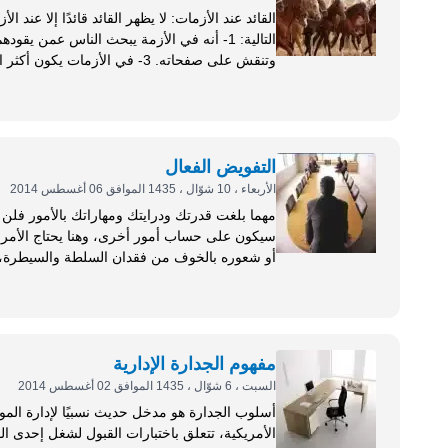
القائد عند الأزمات: لا يظهر القائد 
الأول) في الأزمات: لقد كان موقف ا
يديه...
التفويض الفعال
الأربعاء ، 10 شوّال ، 1435 الموافق 06 أغسطس 2014
مهما بلغت قدرتك ودرايتك ومهاراتك بالأمور فلن
سيكون على حساب أمور أخرى، وهنا يحتاج الأمر 
كغيره من العمليات الديناميكية يشترك فيه عناصر
الزمان والمكان...الخ. المهم: كيف نحسن عملية التفويض؟، وكيف نضمن النتائج كما...
مفهوم الجدارة الإدارية
السبت ، 6 شوّال ، 1435 الموافق 02 أغسطس 2014
أسلوب الجدارة هو مدخل حديث نسبيًا لإدارة المو
الأمريكية، تتعلق باختبارات القبول لشغل إحدى 