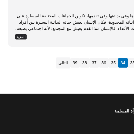
ا وفي بدائيتها وفي تقدمها، تكوين الجماعات المختلفة للسيطرة على
انياته المحدودة، فكان الإنسان يعيش حياته البدائية اليسيرة بين أفراد
قبيلته التي يعتمد عليها في حماية نفسه ضد هجمات الأعداء. فالإنسان منذ القدم يعيش مع المجتمع؛ لأنه اجتماعي بطبعه،
ة مهمة لتسيير أمر المجتمع والفرد نحو أهدافها، وكذلك مهمة لتسيير
المزيد
ة داخل المؤسسة، سواء كانت كبيرة أو صغيرة، تجارية أو صناعية،
3
34
35
36
37
38
39
التالي
أة المسلمة