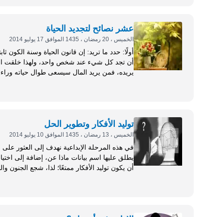
على الآخرين؛ إذ إن كل ما يعنيه ذلك أن يحترم الإ
عشر نصائح لتجديد الحياة
الخميس ، 20 رمضان ، 1435 الموافق 17 يوليو 2014
أولًا: حدد ما تريد: إن قانون الحياة 
يريده، فمن يريد المال سيسعى طوال حياته وراء
والسلطان فسوف يبذل أقصى ما يستطيع ليحصل عل
ويكون على يقين أنه إن لم يكن مستحيلًا فإنه، ب
توليد الأفكار وتطوير الحل
الخميس ، 13 رمضان ، 1435 الموافق 10 يوليو 2014
في هذه المرحلة الإبداعية نهدف إلى العثور على
أن يكون توليد الأفكار ممتعًا؛ لذا، شجع الجنون وا
توليد ال
يصف شيئًا ما بكلمات شيء آخر؛ لتظهر التشابهات،