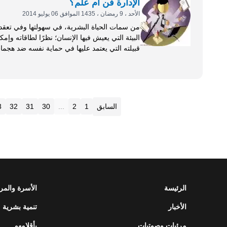
الإدارة فن أم علم؟
الأحد ، 9 رمضان ، 1435 الموافق 06 يوليو 2014
من سمات الحياة البشرية، في سهولتها وفي تعقده
البيئة التي يعيش فيها الإنسان؛ نظرًا لطاقاته وإمك
لا يحب أن يعيش منعزلًا عن الناس، فالإدارة وسيل
أمور المؤسسة نحو تحقيق أهدافها، فتطبيق الإدار
رياضية أو عسكرية. وعلى الرغم من وجود قليل من المؤسسات التي...
السابق
1
2
...
30
31
32
3
الرئيسة
الأسرة والمر
الأخبار
تنمية بشرية
مرئيات وصوتيات
بأقلامهم