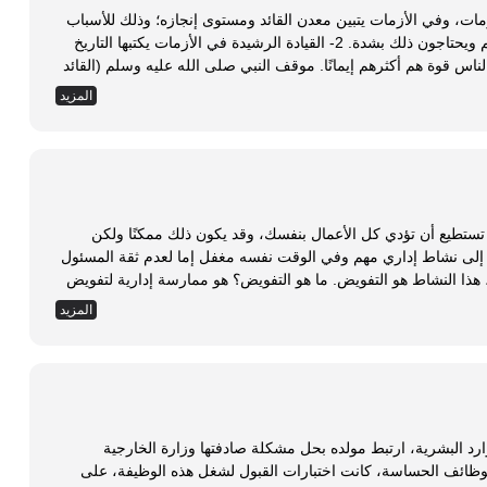
قائدًا إلا عند الأزمات، وفي الأزمات يتبين معدن القائد ومستوى إنجازه؛ وذلك للأسباب
التالية: 1- أنه في الأزمة يبحث الناس عمن يقودهم ويحتاجون ذلك بشدة. 2- القيادة الرشيدة في الأزمات يكتبها التاريخ
وتنقش على صفحاته. 3- في الأزمات يكون أكثر الناس قوة هم أكثرهم إيمانًا. موقف النبي صلى الله عليه وسلم (القائد
لنبي صلى الله عليه وسلم، كقائد لهذه الأمة، نموذجًا لمواقف القادة عند الأزمات،
المزيد
وهاك أمثلة: 1- تعلقه صلى الله عليه وسلم بربه سبحانه وتعالى: - ففي غزوة بدر ظل النبي صلى الله عليه وسلم رافعًا
 تستطيع أن تؤدي كل الأعمال بنفسك، وقد يكون ذلك ممكنًا ولكن
إلى نشاط إداري مهم وفي الوقت نفسه مغفل إما لعدم ثقة المسئول
أو شعوره بالخوف من فقدان السلطة والسيطرة، هذا النشاط هو التفويض. ما هو التفويض؟ هو ممارسة إدارية لتفويض
المهام والصلاحيات للآخرين، دون التخلي عن النتائج . إن التفويض هو مفتاح المدير الناجح للتفوق والإبداع ، والتفويض
المزيد
 عديدة؛ مثل: المفوِض، والمفوَض، ونوعية العمل المفوض، ومناسبة
ارد البشرية، ارتبط مولده بحل مشكلة صادفتها وزارة الخارجية
الوظائف الحساسة، كانت اختبارات القبول لشغل هذه الوظيفة، على