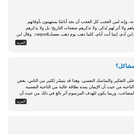
ه، وإنه لمن العجب كل العجب أن نجد أناسًا يستهينون بأوقاتهم
هم ولا أثر لهم يُذكر، ولا تذكرهم صفحات التاريخ؛ بل ولا يذكرهم
الأحياء. يقول الحسن البصري رحمه الله: &laquo;ابن آدم، إنما أنت أيام، كلما ذهب يوم ذهب بعضك&raquo;. وقال ابن
مسعود رضي الله عنه: &laquo;إني لأكره أن أرى الرجل فارغًا؛ ليس في عمل آخرة ولا عمل دنيا&raquo;. وقال الحسن:
المزيد
&laquo;بادر أجلك، ولا تقل غدًا غدًا؛ فإنك لا تدري متى تصير إلى الله&raquo;. وقال أبو الوفاء بن عقيل: &laquo;إني لا
مشاكل؟
لى التفكير والتماسك النفسي، وهذا قد يتيسّر لكثير من الناس، بغض
ناحية من حيث أن الإيمان يمده بطاقة عالية من الناحية النفسية
والمصاعب، وربما يكون للهدف المرسوم أثر بالغ في ذلك من حيث أن
لله، وهو يطمح لنيل رضوانه وجنّته، أي أن عنده هدفًا أسمى وغاية
المزيد
قصوى، حتى ولو لم تتحقق الأهداف الدنيوية. ما هي المشكلة، وما هي أنواعها؟ يمكن تعريف المشكلة بأنها: الشعور أو