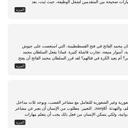
ختيارات صحيحة بين المتقدمين لشغل الوظيفة، حيث ثبت، بعد
ائج اختبارات المتقدمين لشغل الوظيفة ومستوى الأداء الفعلي
المزيد
حين منهم، بعد التعيين، في ميدان العمل. لذا، لجأت الخارجية الأمريكية إلى الخبير الإداري (ماك ماكيلاند) للمساعدة
الية: إذا لم تكن تلك الاختبارات كافية للتعرف على ذوي الأداء
لقسطنطينية. المهمة: رغبة السلطان محمد الفاتح في فتح القسطنطينية، التي استعصت على جيوش
المسلمين زمنًا طويلًا. العقبات: حامية بيزنطية قوية، أسوار منيعة، تجارب فاشلة كثيرة. فماذا يفعل السلطان محمد
الفاتح؟ هل يقبل بالصلح مع البيزنطيين وينتهي الأمر؟ أم يعيد الكرة في قتالهم؟ لقد قرر السلطان محمد الفاتح أن يفتح
، ولكن يحتاج إلى طريقة يُدْخِلُ بها السفن الإسلامية إلى شواطئ
المزيد
البحر، ولكن كيف وهي في مرمى مدافع البيزنطيين؟! فلاحت له فكرة مبدعة، وهي أن يقوم بتفكيك السفن البحرية،
أن تحمل تلك السفن على ظهورها، فهل...
ورية وغير الشعورية للتعامل مع مشاعر الغضب، ويوجد ثلاث مداخل
أساسية للتعبير عن الغضب: التعبير، القمع أو الكظم، والتهدئة. أ&zwnj;. التعبير: مطلوب من الإنسان أن يعبر عن مشاعر
وانية، ولكي يتمكن الإنسان من فعل ذلك يجب أن يتعلم مهارات
باع أو تحقيق هذه الاحتياجات دون الإضرار بالآخرين، وعندما يقال إنه
المزيد
ية ليس معناه أن يصبح لحوحًا كثير المطالب مسيطرًا أو متسلطًا