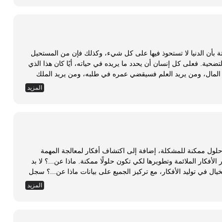
نسان ذاته، ويحترم...
وسنة الكون ثابتة بأن الدنيا لا تستحوذ فيها على كل شيء، وكذلك فإن من المستحيل
أن تجد كل شيء عند شخص واحد، ولهذا خلقت التضحية. فعلى كل إنسان أن يحدد ما يريده في حياته، أيًا كان هذا الذي
 المال، ومن يريد العلم فسيقضي عمره في طلبه، ومن يريد الملك
ى تلك السلطة، وهكذا على كل إنسان أن يحدد ما الذي يريده،
المزيد
الطبع، من الصعب والعسير جدًا أن تحصل على...
 حلول ممكنة للمشكلة، إضافة إلى اكتشاف أفكار لمعالجة المهمة
يطلق عليها اسم بيانات ماذا عن، إضافة إلى اختيار الأفكار الملائمة وتطويرها لكي تكون حلولًا ممكنة. ماذا عن...؟ لا بد
لخيال في توليد الأفكار، مع تركيز الجميع على بيانات ماذا عن...؟ سجل
هذه الأفكار، وركز على الساذجة منها، اجعل فريق التفكير يبقى في حركة دائمة أثناء حلقة ابتكار الأفكار. طرق وتقنيات
المزيد
أفكار ماذا عن...؟ التفكير الاستعاري: يساعدنا في رؤية الحقيقة بنشاط أكثر، والتفكير الاستعاري أو المجازي
...