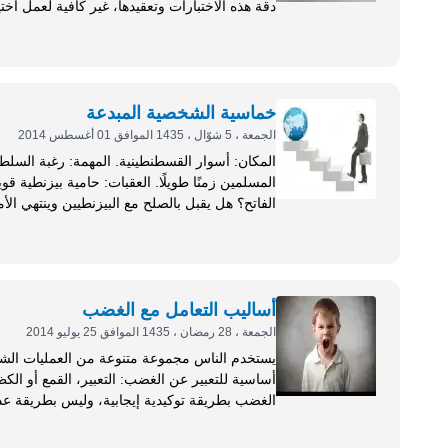
دقة هذه الاختبارات وتعقيدها، غير كافية لعمل ا
استخدامها لسنوات عديدة، عدم وجود علاقة بين نت
للناج
في حل المشكلة، التي تمت صياغتها على الصورة الت
الطيب قبل...
خماسية الشخصية المبدعة
الجمعة ، 5 شوّال ، 1435 الموافق 01 أغسطس 2014
المكان: أسوار ا
القسطنطينية، فبدأ يقصف دفاعات المدينة بالمدافع
وينقلها عن طريق البر، ولكن لا تستطيع الدواب 
أساليب التعامل مع الغضب
الجمعة ، 28 رمضان ، 1435 الموافق 25 يوليو 2014
يستخدم الناس مجموعة متنوعة من العمليات الشع
الغضب بطريقة توكيدية إيجابية، وليس بطريقة عد
التعبير الإيجابي الصريح عن احتياجاته، مهارات إش
يجب على الإنسان أن يعبر عن الغضب بطريقة توكيد