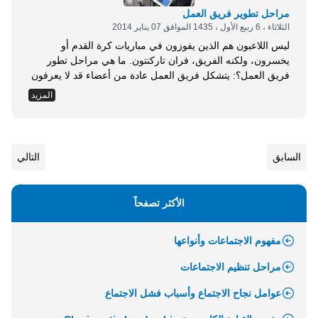
مراحل تطوير فريق العمل
الثلاثاء ، 6 ربيع الأول ، 1435 الموافق 07 يناير 2014
ليس اللاعبون هم الذين يفوزون في مباريات كرة القدم أو
يخسرون، ولكنه الفريق، فران تاركنتون. ما هي مراحل تطور
فريق العمل؟: يتشكل فريق العمل عادة من أعضاء قد لا يعرفون
بعضهم بعضًا، وبالتالي فإن فريق العمل يتكون من أناس
المزيد
مختلفين، وربما من دوائر وأقسام وهيئات مختلفة، وبالتالي قد
يحتاج أعضاء الفريق إلى بعض الوقت، القليل أو الكثير حسب
الظروف، للبدء بالمهمة الموكلة إليهم، وتشير العديد من
الدراسات التي تابعت تطور الكثير من فرق العمل أنها تمر عادة،
السابق
التالي
وليس بالضرورة دائمًا، بعدة مراحل هي كالتالي: 1. مرحلة
التشكيل: Forming تتميز المرحلة الأولى بالكثير من الغموض
حول تشكيلة الفريق، ومن هم أعضاءه،...
الأكثر تصفحاً
مفهوم الاجتماعات وأنواعها
مراحل تنظيم الاجتماعات
عوامل نجاح الاجتماع وأسباب فشل الاجتماع