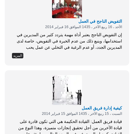
قائم على رصد للواقع في حياة الناس، وهذه أهم هذه الأنواع:
الإدارة باللوائح: وهي القائمة على...
التفويض الناجح في العمل
الأحد ، 16 ربيع الآخر ، 1435 الموافق 16 فبراير 2014
إن التفويض الناجح يعتبر أداة مهمة يتردد كثير من المديرين في
استخدامها، وينبع ذلك من عدم الخبرة في التفويض، خاصة لدى
المديرين الجدد، أو عدم الرغبة في التخلي عن عمل يحب
الاحتفاظ به، أو حتى لاقتناعه بالمثل القائل: إذا أردت إنجاز عمل
المزيد
بسرعة وإجادته اعمله بنفسك. فوائد التفويض الناجح : وكما أوضح
الكاتب جريجورى سميث أن التفويض مفيد جدًا للأسباب الآتية: 1-
بمجرد أن يتعلم الأفراد العمل منك يمكنهم تحمل المسئولية لبعض
الأعمال التي تثقل كاهلك، ولا تجد وقتًا كافيًا لأدائها. 2- يمكنك
تطوير الأفراد ليتحملوا مسئولية الأعمال الروتينية، التي لا تتأثر
بعدم أدائك لها. 3- أن التفويض يُحمل المسئولية...
كيفية إدارة فريق العمل
السبت ، 15 ربيع الآخر ، 1435 الموافق 15 فبراير 2014
قيادة فريق العمل: القيادة الحكيمة هي التي تكون قادرة على
قيادة الآخرين من أجل تحقيق إنجازات متميزة، وهذا النوع من