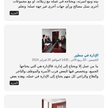
بيته ومع أسرته، ويحتاجه في عمله مع زملائه، أو مع مجموعات
أخرى تمثل مصالح ورأي جهات أخرى غير جهة عمله؛ وتعلم
التفاوض لتحقيق أفضل النتائج أصبح علمًا يدرس في الجامعات،
المزيد
وقد برع فيه الغربيون في هذا العصر، وحققوا من خلاله كثيرًا من
النجاحات في السيطرة على العالم، وبخاصة فيما يسمى
بالمفاوضات السياسية أو الاقتصادية. وقد برع المسلمون الأوائل
في فنون المفاوضات والحوار والجدل والمناظرة، وألفُوا في ذلك
الكتب، وفرَّقوا بين كل فن وآخر، مستندين إلى أصول هذه الفنون
في كتاب الله وسنة رسوله صلى الله عليه وسلم، ولكن الأجيال
اللاحقة في...
الإدارة في سطور
الخميس ، 20 ربيع الآخر ، 1435 الموافق 20 فبراير 2014
ما من عمل إلا ويحتاج إلى إدارة، فالإدارة هي التي يحتاجها
الجميع، ويتخصص فيها البعض فرب الأسرة والموظف والتاجر
والفلاح والراعي كل منهم يحتاج إلى الإدارة في عمله، وهذه بعض
الأفكار العامة في قضايا الإدارة، وبالذات إدارة العاملين في
المزيد
الأعمال الوظيفية. ما هي الإدارة؟ : هي التخطيط ثم التنفيذ
لاستغلال الإمكانات الممكنة والتنسيق بينها لتحقيق الأهداف
المتوخاة في ظل التوجيه والرقابة. أنواع الإدارة : نتيجة لتطور
علم الإدارة وكثرة الدراسات والأبحاث فيه استطاع الدارسون
لعلم الإدارة تمييز أنواع كثيرة من الأساليب الإدارية؛ وهذا التمييز