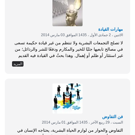
مهارات القيادة
الاثنين ، 2 جمادى الأول ، 1435 الموافق 03 مارس 2014
لا تصلح التجمعات البشرية ولا تنتظم من غير قيادة حكيمة تسعى
في مصالح تابعيها جلبًا للخير والمكارم ودفعًا للشر والرذائل؛ من
غير استئثار أو ظلم أو إهمال. وهذا بحثٌ في القيادة فيه القديم
والجديد، والمسهب والمختصر، وآمل أن يفيد قارئيه فيما يعود
المزيد
عليهم بالنفع في دينهم وديارهم ودنياهم؛ ولن نعدم من ناصح أو
محبٍ تنبيهًا أو تصحيحًا. أولاً : لماذا الحديث عن هذا الموضوع؟ لابد
للمجتمعات على اختلافها من قيادة توجهها، وتتولى التنظيم
والتنسيق بين جميع فئات المجتمع وأنشطته, وهذه القيادة تصبغ
المجتمع بوجهتها, وتضفي عليه طابعها المميز، إن خيرًا فخير وإن
شرًا فشر. لا زال المجتمع الإسلامي مجبولًا على...
فن التفاوض
السبت ، 29 ربيع الآخر ، 1435 الموافق 01 مارس 2014
التفاوض والحوار من لوازم الحياة البشرية، يحتاجه الإنسان في