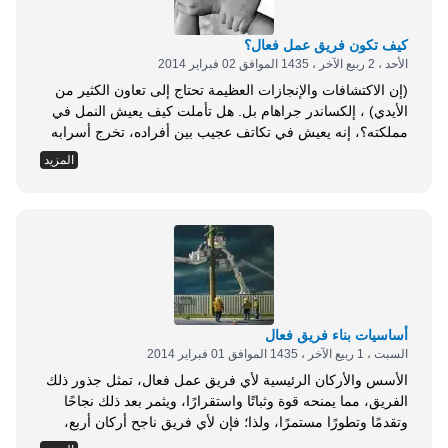
مثل...
كيف تكون فريق عمل فعال؟
الأحد ، 2 ربيع الآخر ، 1435 الموافق 02 فبراير 2014
(إن الاكتشافات والإنجازات العظيمة تحتاج إلى تعاون الكثير من
الأيدي) ، إلكساندر جراهام بل. هل تأملت كيف يعيش النمل في
مملكته؟، إنه يعيش في تكاتف عجيب بين أفراده، تخرج أسرابه
طالبة قُوتَها، فإذا ظفرت بها، شرعت في نقلها على فرقتين
المزيد
اثنتين: فرقة تحمله إلى بيوتها ذاهبة، وأخرى خارجة من بيوتها إلى
القوت، لا تخالط فرقة أخرى، ولا يقع بينها تزاحم ولا تدافع،
الذاهبون في طريق، والراجعون في طريق، في تناسق عجيب. ثم
إن ثقل على إحداها حمل شيء؛ استغاثت بأخواتها فتعاونت معها
على حمله، ثم خلوا بينها وبينه بلا أجرة، بل انظر كيف مكن
التكاتف النمل من زراعة الأرض!. لقد...
أساسيات بناء فريق فعال
السبت ، 1 ربيع الآخر ، 1435 الموافق 01 فبراير 2014
الأسس والأركان الرئيسية لأي فريق عمل فعال، تمثل جذور ذلك
الفريق، مما يمنحه قوة وثباتًا واستقرارًا، ويثمر بعد ذلك نجاحًا
وتقدمًا وتطورًا مستمرًا، ولذا؛ فإن لأي فريق ناجح أركان أربع،
تمثل أساسات بناية الفريق الفعال. أساسيات بناء فريق فعال: 1.