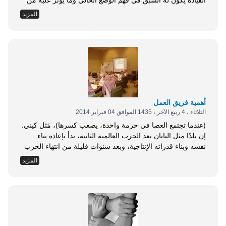
القيادة يكون له السبق في فهم الوضع الحالي وما يؤثر عليه من
مستجدات، كما أنها تكون قادرة على فهم ما سيكون عليه
المزيد
المستقبل، حيث تنظر إليه بطريقة ذكية، وتعمل على تطويعه
لخدمة أهدافها. فإن لم تستطع هذه القيادة تطويع المستقبل ليتلاءم
مع خططها، أبدعت أساليب متطورة وغيرت من خططها لخلق
ظروف أفضل للنجاح. إن هذا النوع من القيادة تكون متبصرة
للمستقبل، آخذة بعين الاعتبار إنجازاتها في الماضي. فهي كقائد
السيارة، ينظر في معظم الوقت إلى الأمام لكنه يلتفت بين
الفينة...
أهمية فريق العمل
الثلاثاء ، 4 ربيع الآخر ، 1435 الموافق 04 فبراير 2014
(عندما تجتمع العصا في حزمة واحدة، يصعب كسرها)، مَثل كيني.
إن بلدًا مثل اليابان بعد الحرب العالمية الثانية، بدأ بإعادة بناء
نفسه وبناء قدراته الإنتاجية، وبعد سنوات قليلة من انتهاء الحرب
ابتدأ تطبيق مفاهيم إدارية جديدة، ضمن إطار نعرفه اليوم بـإدارة
المزيد
الجودة الشاملة، وكان بالتالي تأسيس فرق العمل، بصورتها
الأولية، في تلك الحقبة وما تلاها، فاستخدمت في اليابان ما نعرفه
اليوم باسم حلقات الجودة Quality Circles ، وهي فرق عمل
متخصصة بموضوع تحسين جودة سلعة معينة، أو حل مشكلة في
نوعيتها. ومن المعروف أن المفاهيم الإدارية التي تلت الحرب
العالمية كان لها دور رئيسي في التطور المذهل للصناعة اليابانية،