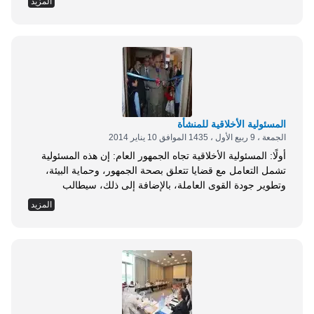
المزيد
المصداقية والأمانة: وهو ركن أساسي من أركان المدير القائد،
وكذلك قائد فريق العمل لابد له من التحلي بهاتين الصفتين بشكل
مستمر؛ لأنه كما يقول جايل هاميلتون، من مؤسسة باسيفيك
للغاز والكهرباء: (لا يمكن أن تنفذ تعليمات شخص يفتقد
المصداقية ولا يؤمن حقًا بما يفعله وكيفية فعله)، ومن ثم لن
يستمع أعضاء فريقك لما تقول، إلا إن رأوا لتلك المصداقية
رصيدًا...
المسئولية الأخلاقية للمنشأة
الجمعة ، 9 ربيع الأول ، 1435 الموافق 10 يناير 2014
أولًا: المسئولية الأخلاقية تجاه الجمهور العام: إن هذه المسئولية
تشمل التعامل مع قضايا تتعلق بصحة الجمهور، وحماية البيئة،
وتطوير جودة القوى العاملة، بالإضافة إلى ذلك، سيطالب
الكثيرون بأن المؤسسات عليها مسئولية دعم الهيئات الخيرية
المزيد
والاجتماعية للصالح العام، وبمعنى آخر أن ترد الجميل للمجتمع
الذي يمنحها هذه الأرباح التي تكسبها، وهذا يسمى ( الإحساس
المتعاون ) . قضايا صحة الجمهور: وهي من القضايا المعقدة فيما
يتعلق بأخلاقيات العمل، حتى الآن لم تستطع المؤسسات المنتجة
للسجائر والخمور أن ترد على هذه المشكلة، بالرغم من توجيه
كثير من النقد لصناعة السجائر والخمور التي تسبب أمراضًا
خطيرة للجمهور؛ ولكن هناك كثير من المؤسسات تحذر...