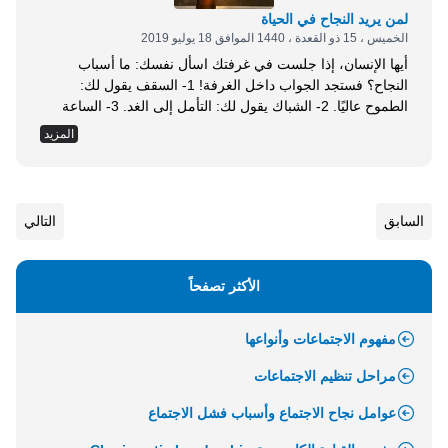
لمن يريد النجاح في الحياة
الخميس ، 15 ذو القعدة ، 1440 الموافق 18 يوليو 2019
أيها الإنسان، إذا جلست في غرفتك اسأل نفسك: ما أسباب
النجاح؟ فستجد الجواب داخل الغرفة! 1- السقف يقول لك:
الطموح عاليًا. 2- الشباك يقول لك: التأمل إلى الغد. 3- الساعة
تقول لك: الوقت ثمين. 4- المرآة تقول لك: ابدأ بنفسك. 5- الباب
المزيد
يقول لك: ادفع بقوة وانطلق. 6- الاعتماد على الواحد؟ أولًا:
الطموح: إن مَن يَسِرْ في عالَم الطموح فسيواجه المصاعب
والكبوات حتمًا. والنجاح لا يأتي بسهولة، وإلا ناله كل الناس،
فالذين يملكون القدرة على الصمود، ومد البصر إلى المستقبل
السابق
التالي
بتأمل وإمعان في العقبات القادمة، والاستعداد الجيد لها، هم الذين
يملكون القدرة على التحدي وتحقيق أهدافهم. والطموح مثل
السيل؛ إنه...
الأكثر تصفحاً
مفهوم الاجتماعات وأنواعها
مراحل تنظيم الاجتماعات
عوامل نجاح الاجتماع وأسباب فشل الاجتماع