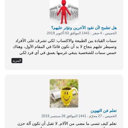
هل تطمح لأن تقود الآخرين وتؤثر عليهم؟
الخميس ، 4 صفر ، 1441 الموافق 03 أكتوبر 2019
سمات القيادة بين الطبيعة والاكتساب: لكي تشرف على الأفراد
وتسيطر عليهم بنجاح لا بد أن تكون قائدًا في المقام الأول، وهناك
خمس سمات للشخصية ينبغي غرسها بعمق في أي فرد لكي
ينجح في قيادة الآخرين، وهي: متانة الخلق: إذا كنت ذا خلق متين
المزيد
فسوف تعرف بفطرتك السليمة الفرق بين الصواب والخطأ، وبهذا
فلن تعرف الصواب الواجب عليك القيام به فحسب، ولكنك أيضًا
ستكون شجاعًا بما يكفي للقيام به، إنك ستكون مؤمنًا ملتزمًا
وموثوقًا به، كما أنك لن تكذب، ولن تسرق، ولن تغش مهما كانت
المكاسب من وراء ذلك، فالمسلم بأخلاقه. القدرة على اتخاذ
القرار: لا بد أن تكون قادرًا على...
تعلم فن التهوين
الخميس ، 27 محرّم ، 1441 الموافق 26 سبتمبر 2019
تعلم كيف تنسى ما مضى من الآلام, لا تقبل أن تكون آلة حزن