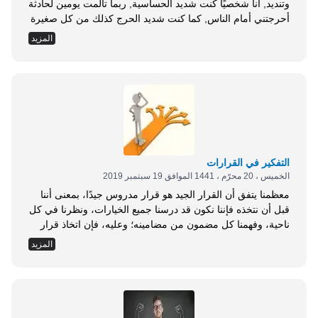
وتنديد, أنا شخصيًا كنت شديد الحساسية, ربما تألمت يومين لحادثة
أحرجتني أمام الناس, كما كنت شديد الحرج كذلك من كل صغيرة
وكبيرة, الأمر الذي أوقعني في كثير من المشاعر السلبية. إن
المزيد
التهوين يقضي على مشاعرنا السلبية تجاه الماضي, ما منا من أحد
إلا وله ذكريات حادة وحرجة ومؤلمة, لكنها هي التي تصنع الأبطال,
تذكر أن الذين ينعمون بالرخاء, ويتربون في القصور, ويأكلون ما
يشتهون, ويلبسون ما يريدون, ويمرحون ويسرحون, هؤلاء لا معنى
لحياتهم؛ ولذلك فإن القادة الذين نشئوا بين المحن ومن وسط
الشعب هم الذين يقودون الأجيال,...
التفكير في القرارات
الخميس ، 20 محرّم ، 1441 الموافق 19 سبتمبر 2019
معظمنا يتفق أن القرار الجيد هو قرار مدروس جيدًا، بمعنى أننا
قبل أن نتخذه فإننا نكون قد درسنا جميع الخيارات، ونظرنا في كل
ناحية، وفهمنا كل مضمون من مضامينه؛ وعليه، فإن اتخاذ قرار
مدروس يتطلب الكثير من التفكير. ومع ذلك فإن معظم القرارات
المزيد
تتخذ باستخدام قدر يسير من التفكير الحقيقي، انظر في الفكرة
التي أدت إلى آخر زيارة لك لمحل البقالة، إلى أي حد كان آخر
قرار لك في العمل مدروسًا بشكل جيد فيما يخص كتابة تقريرك
الشهري لمديرك، أو إرسال رسالة لعميلك، أو قضاء نصف يوم
في تصنيف مشكلة فنية، ربما كان بإمكانك بسهولة أن تفوضها