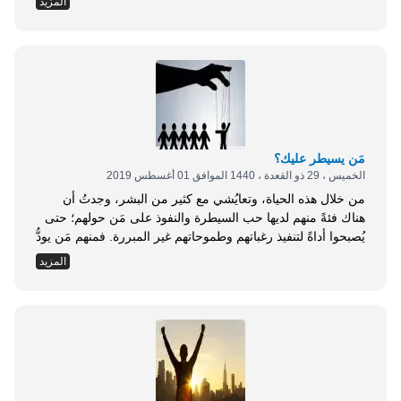
المزيد
نعرضها عليك في هذا المقال. 1- التركيز: على كافة الأمور
والتفاصيل المتعلقة بالعمل والأشخاص القائمين عليه. 2- الثقة
بالنفس: على ألا تتعدى حدودها لتتحول لغرور يؤدي إلى الفشل.
3- الشفافية. 4- النزاهة. 5- الإلهام: عليك أن تكون ملهمًا
لموظفيك في الوقت ذاته الذي تكون فيه قادرًا على قبول الإلهام
من الآخرين. 6- الشغف: الشغف بما تفعله هو أهم سبل الإصرار
على النجاح...
مَن يسيطر عليك؟
الخميس ، 29 ذو القعدة ، 1440 الموافق 01 أغسطس 2019
من خلال هذه الحياة، وتعايُشي مع كثير من البشر، وجدتُ أن
هناك فئةً منهم لديها حب السيطرة والنفوذ على مَن حولهم؛ حتى
يُصبحوا أداةً لتنفيذ رغباتهم وطموحاتهم غير المبررة. فمنهم مَن يودُّ
أن يسيطر على أفكارك. ومنهم من يود أن يسيطر على علاقاتك.
المزيد
ومنهم من يود أن يسيطر على قراراتك؛ فتُصبِح مشلول العقل
والإرادة. ومنهم من يود أن يسيطر على أملاكك وقوة عيالك.
ومنهم من يود السيطرة حتى على ما يدور في داخلك من أفكار
ومشاعر وأحاسيس. ومن طرق السيطرة الخفية أيضًا، التي ليس
لها علاقة بلصوص البشر، ما يدور في داخلك من أفكار وقناعات
خاطئة، جعلت منك أسيرَ ومشلولَ...