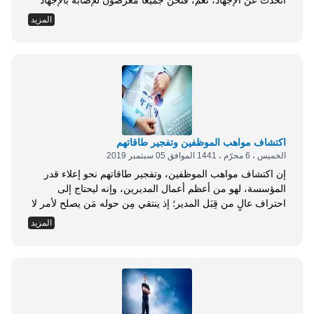
أتحدث عن الإجهاد، نعم، فنحن جميعًا معرضون للإصابة بالإجهاد
والتعب نتيجة الضغوط. يعد الإجهاد مشكلة للكثير من الأفراد، فقد
المزيد
يحدث نتيجة العمل المرهق أو الأعمال المنزلية المتعبة والفوضى
التي قد تحدث، وأحيانًا بعض العادات الخطأ، تؤدي إلى حدوث
الإجهاد والتوتر؛ مثل تناول الطعام غير الصحي، أو عدم الحصول
على القسط الكافي من النوم. إذا كانت حياتك مليئة بالإجهاد
فهناك بعض الأمور البسيطة التي تقوم للتخلص من هذه الضغوط،
كل ما تحتاج إليه هو الإرادة القوية، لا أعتقد أن...
اكتشاف مواهب الموظفين وتفجير طاقاتهم
الخميس ، 6 محرّم ، 1441 الموافق 05 سبتمبر 2019
إن اكتشاف مواهب الموظفين، وتفجير طاقاتهم نحو إعلاء قدر
المؤسسة، لهو من أعظم أعمال المديرين، وإنه ليحتاج إلى
احتراف عالٍ من قِبَل المدير؛ إذ ينتقي مِن حوله مَن يصلح لأمر لا
يصلح إلا له، حتى يعلو شأن ذلك الرجل ويرتفع قدره بهذا الفعل،
المزيد
والذي إن لم يفعله يظل منسيًا بين أروقة ومكاتب المؤسسة،
كيف يتم هذا وكيف تصل إلى درجة الاحترافية في اكتشاف
مواهب رجالك، وتفجير ما بهم من طاقات لصالح العمل؛ أي
صناعة النجوم منهم، ذلك هو حوارنا التالي: - المدير: مبدئيًا، اعلم
أن من أهم وظائف ومهارات المدير هو صناعة النجوم. - المدار:
أعلم أن من وظائف المدير:...