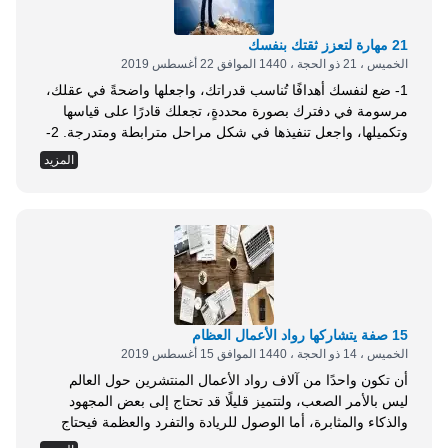
21 مهارة لتعزز ثقتك بنفسك
الخميس ، 21 ذو الحجة ، 1440 الموافق 22 أغسطس 2019
1- ضع لنفسك أهدافًا تُناسب قدراتك، واجعلها واضحةً في عقلك،
مرسومة في دفترك بصورة محددةٍ، تجعلك قادرًا على قياسها
وتكميلها، واجعل تنفيذها في شكل مراحل مترابطة ومتدرجة. 2-
كن ذكيًّا في تنفيذ أهدافك؛ من خلال تحديد عدد من الاستراتيجيات
المزيد
لتحقيق كل هدف، وقُم باختيار أفضل الاستراتيجيات وأكثرها
فعاليةً من حيث الوقتُ والجهد. 3- عندما لا تُحقق الهدف الموضوع
ابحث في الأسباب، ولا تبحث في أصوات اللَّوم والانتقاد لذاتِك؛
حتى تستطيع تجاوُزَ الإحباط، وتتجنَّبَ الوقوع في مصيدة الغضب
التي تَزيدك بُعدًا عن أهدافك. 4- سيطِر على اليوم بالتخطيط، وقُم
بتنفيذ الأعمال التي وضعتَها في قائمة الأهداف اليومية، وتذكَّر
قاعدة الأَوْلويَّات في...
15 صفة يتشاركها رواد الأعمال العظام
الخميس ، 14 ذو الحجة ، 1440 الموافق 15 أغسطس 2019
أن تكون واحدًا من آلاف رواد الأعمال المنتشرين حول العالم
ليس بالأمر الصعب، ولتتميز قليلًا قد تحتاج إلى بعض المجهود
والذكاء والمثابرة، أما الوصول للريادة والتفرد والعظمة فيحتاج
إلى هذه الإمكانيات السابقة، بالإضافة إلى عدد من الصفات التي