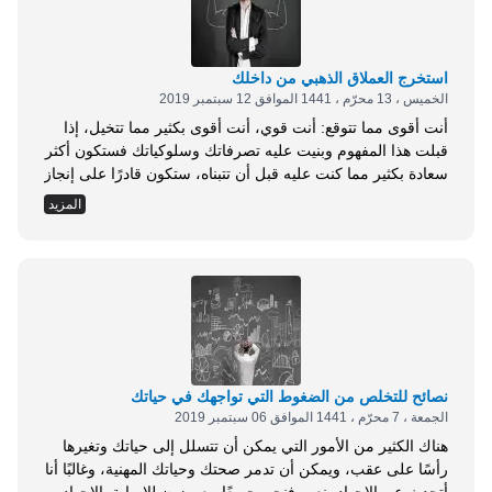
لأحد أعضاء فريقك؟...
استخرج العملاق الذهبي من داخلك
الخميس ، 13 محرّم ، 1441 الموافق 12 سبتمبر 2019
أنت أقوى مما تتوقع: أنت قوي، أنت أقوى بكثير مما تتخيل، إذا
قبلت هذا المفهوم وبنيت عليه تصرفاتك وسلوكياتك فستكون أكثر
سعادة بكثير مما كنت عليه قبل أن تتبناه، ستكون قادرًا على إنجاز
أمور لم تكن تتوقع أن تنجزها، سيصبح بمقدورك أن تنجز أي شيء
المزيد
تريده في الحياة. اكتشف أعماقك، هناك يكمن عملاق ذهبي.
توقّف عن دفن نفسك بالطين. عميق في داخلنا عملاق ذهبي
ينتظر أن يشع من خلالنا، إلا أن الكثير من الأفراد يسيرون في
الحياة دون أدنى فكرة عن القوة الحقيقية التي يمتلكونها، هم
يعيشون حياة أقل بكثير من مقدراتهم وإمكاناتهم، والأسوأ أنهم
يعتقدون أنهم فاشلون ولا أهمية...
نصائح للتخلص من الضغوط التي تواجهك في حياتك
الجمعة ، 7 محرّم ، 1441 الموافق 06 سبتمبر 2019
هناك الكثير من الأمور التي يمكن أن تتسلل إلى حياتك وتغيرها
رأسًا على عقب، ويمكن أن تدمر صحتك وحياتك المهنية، وغالبًا أنا