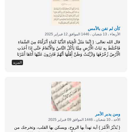
كأن لم تغن بالأمس
الأربعاء ، 13 شعبان ، 1446 الموافق 12 فبراير 2025
قال الله تعالى: { إِنَّمَا مَثَلُ الْحَيَاةِ الدُّنْيَا كَمَاءٍ أَنْزَلْنَاهُ مِنَ السَّمَاءِ
فَاخْتَلَطَ بِهِ نَبَاتُ الْأَرْضِ مِمَّا يَأْكُلُ النَّاسُ وَالْأَنْعَامُ حَتَّى إِذَا أَخَذَتِ
الْأَرْضُ زُخْرُفَهَا وَازَّيَّنَتْ وَظَنَّ أَهْلُهَا أَنَّهُمْ قَادِرُونَ عَلَيْهَا أَتَاهَا أَمْرُنَا
لَيْلًا أَوْ نَهَارًا فَجَعَلْنَاهَا حَصِيدًا كَأَنْ لَمْ تَغْنَ بِالْأَمْسِ كَذَلِكَ نُفَصِّلُ
المزيد
الْآيَاتِ لِقَوْمٍ يَتَفَكَّرُونَ (24) } [يونس: 24]. لما كان سبب بغى
الناس في هذه الدنيا هو...
ومن يدبر الأمر
الأحد ، 10 شعبان ، 1446 الموافق 09 فبراير 2025
{ يُدَبِّرُ الْأَمْرَ } آية تهدأ بها الروح، ويسكن بها القلب، وتخرجك من