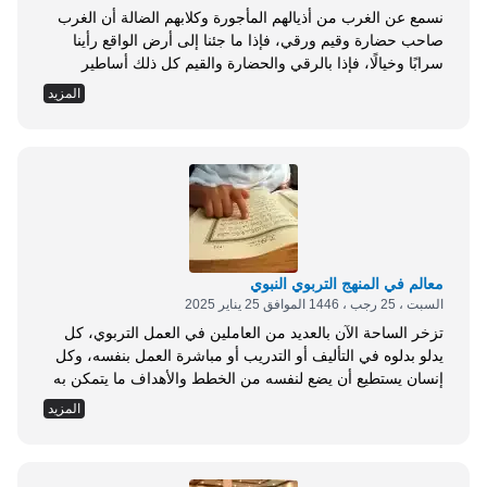
نسمع عن الغرب من أذيالهم المأجورة وكلابهم الضالة أن الغرب
صاحب حضارة وقيم ورقي، فإذا ما جئنا إلى أرض الواقع رأينا
سرابًا وخيالًا، فإذا بالرقي والحضارة والقيم كل ذلك أساطير
المأجورين وتلفيق المخدوعين، فالتطفيف والكيل بمكيالين
المزيد
والازدواجية في التعامل مع قضايا المسلمين سماتهم وأخلاقهم،
فحديثهم عن الحرية لا يعنون به حرية الشعوب في اختيار الحاكم
أو الحرية السياسية أو الاقتصادية...
معالم في المنهج التربوي النبوي
السبت ، 25 رجب ، 1446 الموافق 25 يناير 2025
تزخر الساحة الآن بالعديد من العاملين في العمل التربوي، كل
يدلو بدلوه في التأليف أو التدريب أو مباشرة العمل بنفسه، وكل
إنسان يستطيع أن يضع لنفسه من الخطط والأهداف ما يتمكن به
من الوصول للغاية التي يريدها مع من يمارس معهم التربية. لكن
المزيد
النبي صلى الله عليه وسلم هو أفضل من ربى، وأعظم من قاد،
وأجل من خطط ودبر؛ بل...