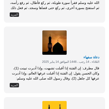
الله عليه وسلم فقرأ سورة طويلة، ثم ركع فأطال، ثم رفع رأسه،
ثم استفتح بسورة أخرى، ثم ركع حتى قضاها وسجد، ثم فعل ذلك
في الثانية، ثم قال: &laquo; إنهما آيتان من آيات الله، فإذا رأيتم
المزيد
ذلك فصلوا، حتى يفرج عنكم، لقد رأيت في مقامي هذا كل شيء
وعدته، حتى...
دعاة سفهاء
الثلاثاء ، 14 رجب ، 1446 الموافق 14 يناير 2025
قال مطرف: إن الفتنة إذا أقبلت تشبهت، وإذا أدبرت تبينت (1)،
وكان الحسن يقول: إن الفتنة إذا أقبلت عرفها العالم، وإذا أدبرت
عرفها كل جاهل (2)، وقال رسول الله صلى الله عليه وسلم:
&laquo; تعرض الفتن على القلوب كالحصير عودًا عودًا، فأي قلب
المزيد
أشربها، نكت فيه نكتة سوداء، وأي قلب أنكرها، نكت فيه نكتة
بيضاء، حتى تصير على قلبين، على...