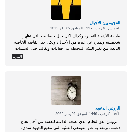
الفجوة بين الأجيال
الخميس ، 9 رجب ، 1446 الموافق 09 يناير 2025
طبيعة الأشياء التغيير، وكذلك لكل جيل خصائصه التي تظهر
شخصيته وتميزه عن غيره من الأجيال، ولكل جيل ثقافته الخاصة
النابعة من تغير البيئة المحيطة به، فعادات وتقاليد جيل الستينات
تختلف بطبيعة الحال عن عادات وتقاليد جيل التسعينات، وهكذا
المزيد
لكل جيل تقاليده وعاداته المختلفة عن غيرها من عادات وتقاليد
الأجيال السابقة واللاحقة. على مر العصور، مرت المجتمعات
بمراحل من التغيرات والتحولات...
الروتين الدعوي
الأحد ، 5 رجب ، 1446 الموافق 05 يناير 2025
"الروتين" هو النظام الذي يضعه الداعية لنفسه من أجل نجاح
دعوته، ويبعد به عن الفوضى العبثية التي تضيع الجهود سدى،