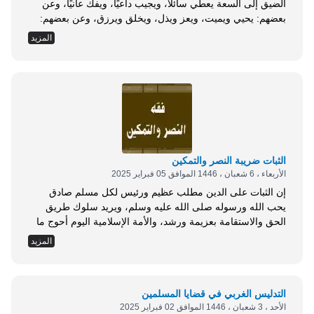
الضيق إلى السعة يعطي سائلًا، ويجيب داعيًا، ويفك عانيًا، وعن
بعضهم: يحيي ويميت، ويعز ويذل، ويخلق ويرزق، وعن بعضهم:
يعتق رقابًا، ويعطي رغابًا، ويفحم خطابًا. قال المفسرون: من
المزيد
شأنه أن يحي ويميت ويرزق، ويغفر ذنبًا، ويفرج كربًا، ويكشف
غمًا، ويعطي سائلًا، ويجيب داعيًا، وينصر مظلومًا، ويأخذ ظالمًا،...
الثبات ضريبة النصر والتمكين
الأربعاء ، 6 شعبان ، 1446 الموافق 05 فبراير 2025
إن الثبات على الدين مطلب عظيم ورئيس لكل مسلم صادق
يحب الله ورسوله صلى الله عليه وسلم، ويريد سلوك طريق
الحق والاستقامة بعزيمة ورشد، والأمة الإسلامية اليوم أحوج ما
تكون إلى الثبات خاصة وهي تموج بأنواع الفتن والمغريات،
المزيد
وأصناف الشهوات والشبهات، فضلًا عن تداعي الأمم عليها، وطمع
الأعداء فيها، ومما لا شك فيه أن حاجة المسلم اليوم لعوامل
الثبات أعظم...
التدليس الغربي في قضايا المسلمين
الأحد ، 3 شعبان ، 1446 الموافق 02 فبراير 2025