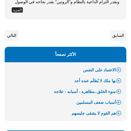
وبقدر التزام الداعية بالنظام و"الروتين" بقدر نجاحه في الوصول
بدعوته إلى بر الأمان، بخلاف الداعية المترجل في دعوته، فلا
المزيد
لهدف يسير، ولا تخطيط ينظم له المسير ويحدد له خطواته. كيفية
تنظيم "الروتين" الدعوي: "الروتين" الدعوي يمكن أن يكون مفيدًا
جدًا...
السابق
التالي
الأكثر تصفحاً
الاعتماد على النفس
بها ملك لا يُظلَم عنده أحد
سوء الخلق..مظاهره - أسبابه - علاجه
أسباب ضعف المسلمين
هم القوم لا يشقى جليسهم