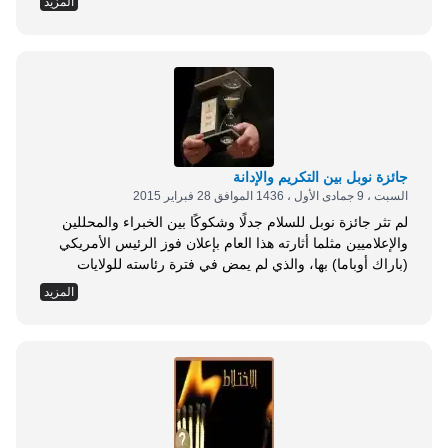
المزيد
من وضع الله بين يديه هذه الأمانة، فإنه، سبحانه، سائله عنها غدًا
يوم القيامة: &laquo;إن الله سائل كل راع عما استرعاه أحفظ
ذلك أم...
جائزة نوبل بين التكريم والإدانة
السبت ، 9 جمادى الأول ، 1436 الموافق 28 فبراير 2015
لم تثر جائزة نوبل للسلام جدلًا وشكوكًا بين الخبراء والمحللين
والإعلاميين مثلما أثارته هذا العام بإعلان فوز الرئيس الأمريكي
(باراك أوباما) بها، والذي لم يمض في فترة رئاسته للولايات
المتحدة سوى تسعة أشهر فقط. وجائزة نوبل، المنسوبة إلى
المزيد
صاحبها العالم السويدي ألفرد نوبل (مكتشف الديناميت)، يتم
تقديمها لشخص أثرى حركة السلام، كاعتذار من العالم نوبل عن
الاستخدام غير السلمي لاكتشافه...