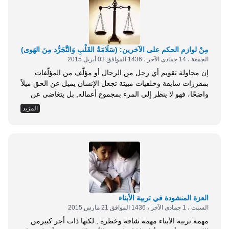
مِنْ لوازم الحكم على الآخرين: (سَلَامَةُ القَلْبِ وَالتَّجَرُّد مِنَ الهَوى)
الجمعة ، 14 جمادى الآخر ، 1436 الموافق 03 أبريل 2015
إن محاولة تقويم أي رجل من الرجال أو مؤلَّف من المؤلَّفات
بمقررات سابقة وخلفيات مبيتة تجعل الإنسان يميل عن الحق ميلاً
واضحًا، فهو لا ينظر إلى المرء بمجموع أعماله, بل يتغاضى عن
المحاسن, ولا يقع بين عينيه إلا الهفوات، بل قد يعطيها أكثر مما
المزيد
تستحق من النقد والتجريح. لذا كان التجرد في التقويم من
الأسباب المهمة التي تجعل الحكم صوابًا...
العزة المنشودة في تربية الأبناء
السبت ، 1 جمادى الآخر ، 1436 الموافق 21 مارس 2015
مهمة تربية الأبناء مهمة شاقة وخطرة , لكنها ذات أجر كبيرمن