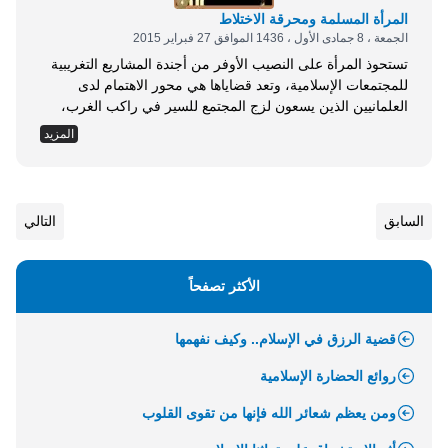
المرأة المسلمة ومحرقة الاختلاط
الجمعة ، 8 جمادى الأول ، 1436 الموافق 27 فبراير 2015
تستحوذ المرأة على النصيب الأوفر من أجندة المشاريع التغريبية
للمجتمعات الإسلامية، وتعد قضاياها هي محور الاهتمام لدى
العلمانيين الذين يسعون لزج المجتمع للسير في راكب الغرب،
وذلك لعلمهم أن المرأة هي مفتاح كل تغيير، وركيزة كل تطوير،
المزيد
وأن أي محاولات أو مخططات لن تنجح أبدًا إلا إذا كان للمرأة بها
الدور الأساس. من هذا المنطلق سعى الغرب وأذنابه من بني...
السابق
التالي
الأكثر تصفحاً
قضية الرزق في الإسلام.. وكيف نفهمها
روائع الحضارة الإسلامية
ومن يعظم شعائر الله فإنها من تقوى القلوب