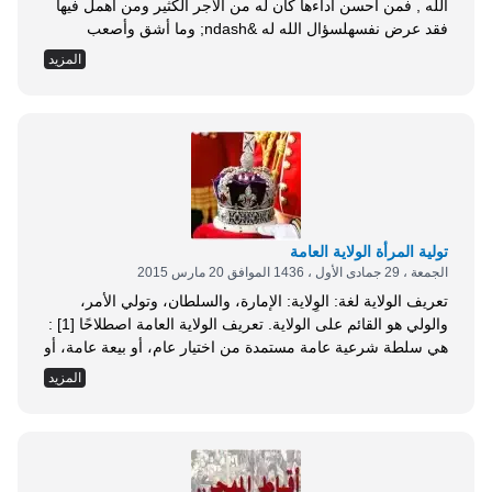
الله , فمن أحسن أداءها كان له من الأجر الكثير ومن أهمل فيها
فقد عرض نفسهلسؤال الله له &ndash; وما أشق وأصعب
الوقوف بين يدي الله للسؤال - وبميدان تربيةالأبناء دروب كثيرة
المزيد
وأساسيات مهمة ربما يمارس بعضها الآباء بالسليقة وربما
يغفلعنها- كلها أو بعضها - الكثير منهم , والتربية...
تولية المرأة الولاية العامة
الجمعة ، 29 جمادى الأول ، 1436 الموافق 20 مارس 2015
تعريف الولاية لغة: الوِلاية: الإمارة، والسلطان، وتولي الأمر،
والولي هو القائم على الولاية. تعريف الولاية العامة اصطلاحًا [1] :
هي سلطة شرعية عامة مستمدة من اختيار عام، أو بيعة عامة، أو
تعيين خاص من ولي الأمر [2] ، أو من يقوم مقامه، تُخول صاحبَها
المزيد
تنفيذ إرادته على الأمة جبرًا في شأن من مصالحها العامة في
ضوء اختصاصه. أنواع الولاية العامة:...