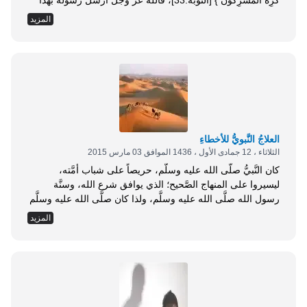
كَرِهَ الْمُشْرِكُونَ } [التوبة:33]، فالله عز وجل أرسل رسوله بهذا
الدين الحق ليظهر على سائر الأديان، لا لينزوي ويندرس. وهذا
المزيد
الظهور ظهور معنوي بالحجة والبرهان، وظهور مادي بالقوة
والتمكين والغلبة؛ كما في الصحيح عن رسول الله صلى...
العلاجُ النَّبويُّ للأخطاءِ
الثلاثاء ، 12 جمادى الأول ، 1436 الموافق 03 مارس 2015
كان النَّبيُّ صلَّى الله عليه وسلَّم، حريصاً على شباب أمَّته،
ليسيروا على المنهاج الصَّحيح؛ الذي يوافق شرع الله، وسنَّة
رسول الله صلَّى الله عليه وسلَّم، ولذا كان صلَّى الله عليه وسلَّم
ينبِّه الشَّباب، على الأخطاء التي يقعون فيها، أو يحتمل وقوعهم
المزيد
فيها قبل حصولها. ولقد كانت له صلَّى الله عليه وسلَّم طريقة
فريدة من نوعها، في معالجة الأخطاء. وإليك بيانها:...