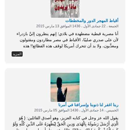
أقباط المهجر الدور والمخططات
الجمعة ، 22 جمادى الأول ، 1436 الموافق 13 مارس 2015
أنا مصرية قبطية مضطهدة في بلادي؛ إنهم ينظرون إليَّ بازدراء
لأن على صدري صليبًا، الأقباط في مصر مطاردون ومقتولون
ومعذَّبون، ولا بد أن تتحرك أمريكا لوقف هذه الفظائع!! هذه
كلمات فتاة مصرية قبطية تصرخ بها في أمريكا في كل مؤتمر
المزيد
سياسي، سواء للحزب الديمقراطي أو الجمهوري، في غرب
الولايات المتحدة أو شرقها، وحين تنتهي من كلماتها تجلس وسط
تصفيق الحاضرين،...
ربنا اغفر لنا ذنوبنا وإسرافنا في أمرنا
الخميس ، 14 جمادى الأول ، 1436 الموافق 05 مارس 2015
يقول الله عز وجل في كتابه العزيز، وهو أصدق القائلين: { هُوَ
الَّذِي أَرْسَلَ رَسُولَهُ بِالْهُدَى وَدِينِ الْحَقِّ لِيُظْهِرَهُ عَلَى الدِّينِ كُلِّهِ وَلَوْ