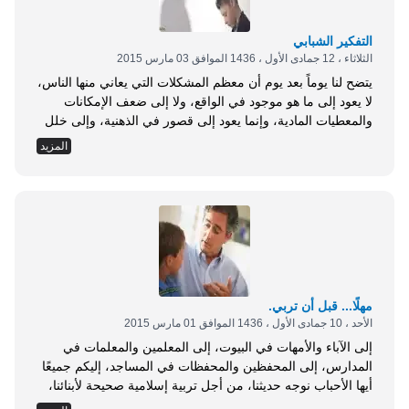
التفكير الشبابي
الثلاثاء ، 12 جمادى الأول ، 1436 الموافق 03 مارس 2015
يتضح لنا يوماً بعد يوم أن معظم المشكلات التي يعاني منها الناس،
لا يعود إلى ما هو موجود في الواقع، ولا إلى ضعف الإمكانات
والمعطيات المادية، وإنما يعود إلى قصور في الذهنية، وإلى خلل
في رؤية الأشياء، وإلى خلل في آلية التفكير وعتاد العقل. ولو أننا
المزيد
تأملنا في طريقة تفكير الشباب لوجدنا أن لها طابعاً خاصاً يميزها
عن طريقة تفكير...
مهلًا... قبل أن تربي.
الأحد ، 10 جمادى الأول ، 1436 الموافق 01 مارس 2015
إلى الآباء والأمهات في البيوت، إلى المعلمين والمعلمات في
المدارس، إلى المحفظين والمحفظات في المساجد، إليكم جميعًا
أيها الأحباب نوجه حديثنا، من أجل تربية إسلامية صحيحة لأبنائنا،
نسلط الضوء على مجموعة من الصفات الجوهرية والمهمة لكل