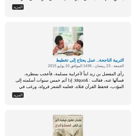
فنفت عنها كل كدر، ثم صبرت على تقطيعها دنانير ثم صبرت على
المزيد
ضربها على السكة، فحينئذٍ ظهر عليها رقم النقش كتب في
قلوبهم الإيمان. ** يا هذا!...
التربية الناجحة.. عمل يحتاج إلى تخطيط
الجمعة ، 23 رمضان ، 1436 الموافق 10 يوليو 2015
رأى المفضل بن زيد ابناً لأعرابية مسلمة، فأعجب بمنظره،
فسألها عنه، فقالت : &ldquo; إذا أتم خمس سنوات أسلمته إلى
المؤدب، فحفظ القرآن فتلاه، فعلمه الشعر فرواه، ورغب في
مفاخرة قومه، وطلب مآثر آبائه وأجداده، فلما بلغ الحلم حملته
المزيد
على أعناق الخيل فتمرس وتفرس، ولبس السلاح، ومشى بين
بيوت الحي، وأصغى إلى صوت الصارخ &rdquo;. أعزائي المربين
والمربيات إننا أمام...