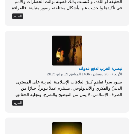
الحقيقة أو اللذة، واكتسبت بذلك فضيلة توالت الحضارات والأمم
في تأكيدها والحديث عنها بأشكال مختلفة، وصور متباينة. فالقراءة
إذن -بلا شك- فضيلة أممية، وهذا ما أغرى الكثيرين باعتبارها
المزيد
فضيلة مطلقة! ولعل الدهشة تعلو وجه كل من يسمع الحديث
-ولو مزحًا- عن مخاطر القراءة، إذ إننا في أدبياتنا عن القراءة
ارتضينا...
تبصرة الغرب لدفع عدوانه
الأربعاء ، 28 رمضان ، 1436 الموافق 15 يوليو 2015
يسود سوءُ تفاهمٍ كبيرٌ العلاقاتِ الإسلاميةَ الغربية على المستوى
الدينيِّ والفكري والأيديولوجي، يستلزم عملاً تنويريًّا جبارًا من
الطرف الإسلامي، لا يمل من التوضيح والشرح، وتجلية الحقائق،
ودحض الشبهات، في سعي متواصل جاد لإعادة طرح الإسلام -
المزيد
دينًا وتاريخًا وحضارة - على الغرب بكل مكوناته وأوجهه؛ أي
الغرب الإنسان، والمثقفين، ودوائر صنع القرار. وهناك مشكلة
عويصة لا بد من الإشارة إليها...