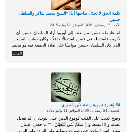
كلمة الحق لا تخذل صاحبها أبدًا "الشيخ محمد شاكر والسلطان
حسين"
الأحد ، 25 رمضان ، 1436 الموافق 12 يوليو 2015
لما عاد طه حسين من بعثته إلى أوروبا أراد السلطان حسين أن
يُكرمه فاستقبله في قصره استقبالًا حافلًا ، وكان خطيب المسجد
الذي كان السلطان حسين مواظبًا على صلاة الجمعة فيه هو محمد
المهدي أحد أشهر خطباء وزارة الأوقاف آنذاك ، فأراد أن يمدح
المزيد
السلطان وأن ينوه بما أكرم به طه حسين ، ولكن خانته فصاحته ،
وغلبه حبّ التغالي...
50 إشارة تربوية رائعة لابن الجوزي
السبت ، 24 رمضان ، 1436 الموافق 11 يوليو 2015
وقوع الذنب على القلب كوقوع الدهن على الثوب، إن لم تعجل
غسله وإلا انبسط وإنْ منكُمْ لَمَن لَيُبْطِئَنَّ . ** ما حظي الدينار
بنقش اسم الملك، حتى صبرت سبيكته على التردد على النار،