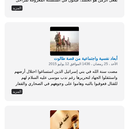
بفعل الزمن هو الجسد، فيكون في السلسلة المعروفة لمراحل
العمر التي مضت، فإذا ما اعتركت التجربة الإنسان لتراه يزن
المزيد
الأمور بروية من منطلق التجربة لا يعد هرمًا، لكنه أصبح
&ldquo;مترويًا&rdquo; يعقل الواقع ويقيسه على إمكانياته
المتاحة. قد يضيق صدره...
أبعاد نفسية واجتماعية من قصة طالوت
الأحد ، 25 رمضان ، 1436 الموافق 12 يوليو 2015
مضت سنة الله في بني إسرائيل الذين استساغوا احتلال أرضهم
واستثقلوا الجهاد لتحريرها رغم ندب موسى عليه السلام لهم
للقتال فعوقبوا بالتيه وهاموا على وجوههم في الصحاري والقفار
ردحًا من الزمن, ثمّ بدت منهم رغبة في حمل السلاح لإخراج
المزيد
العدوّ المحتلّ من بلادهم وكلّموا نبيّ زمانهم في ذلك ليتولّى
توجيههم بما يناسب: &ldquo;ألم تر إلى الملإ من بني إسرائيل
من...