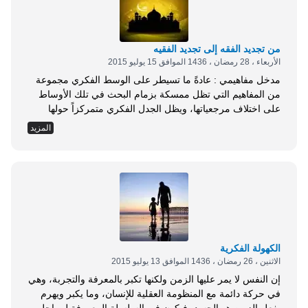
من تجديد الفقه إلى تجديد الفقيه
الأربعاء ، 28 رمضان ، 1436 الموافق 15 يوليو 2015
مدخل مفاهيمي : عادةً ما تسيطر على الوسط الفكري مجموعة
من المفاهيم التي تظل ممسكة بزمام البحث في تلك الأوساط
على اختلاف مرجعياتها، ويظل الجدل الفكري متمركزاً حولها
بشكل أو بآخر، وكلما كانت تلك المفاهيم مستندة إلى مرجعية
المزيد
تمتلك عوامل البقاء كلما بقيت فاعليتها واستمرارها؛ كما هو الحال
في مرجعية الإسلام؛ ولذلك فإن الدعوات الفكرية الحداثية التي
تسعى إلى إحداث...
الكهولة الفكرية
الاثنين ، 26 رمضان ، 1436 الموافق 13 يوليو 2015
إن النفس لا يمر عليها الزمن ولكنها تكبر بالمعرفة والتجربة، وهي
في حركة دائمة مع المنظومة العقلية للإنسان، وما يكبر ويهرم