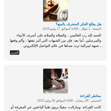
هل يعالج الفكر المنحرف بالمنع؟
الجمعة ، 1 شوّال ، 1436 الموافق 17 يوليو 2015
الحمد لله رب العالمين ، والصلاة والسلام على أشرف الأنبياء
والمرسلين..أما بعد: فإن من الشبهات التي أثير نقعها ، وآلم وقعها
، شبهة ليبرالية تردد صداها في عالم التواصل الإلكتروني
والصحف الورقية والقنوات الفضائية ، جاءت شبهتهم بصيغ مختلفة
المزيد
، فتارة يقولون:الفكر لا يعالج إلا بالفكر ، وتارة يقال:لماذا نخاف
من الأفكار الأخرى؟ أليس الفكر الإسلامي أقوى من غيره ؟...
مخاطر القراءة
الخميس ، 29 رمضان ، 1436 الموافق 16 يوليو 2015
كانت القراءة -ومازالت- معينًا يروي ظمأ الباحثين عن المعرفة أو