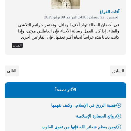
آفات الفراغ
الخميس ، 22 رمضان ، 1436 الموافق 09 يوليو 2015
في أحضان البطالة تولد آلاف الرذائل، وتختمر جراثيم التلاشي
والفناء، إذا كان العمل رسالة الأحياء فإن العاطلين موتى، وإذا
كانت دنيانا هذه غراساً لحياة أكبر تعقبها، فإن الفارغين أحرى
الناس أن يُحشروا مُفلسين لا حصاد لهم إلا البوار والخسران، وقد
المزيد
نبه النبي -صلى الله عليه وسلم- إلى غفلة الألوف عما وُهبوا من
نعمة العافية والوقت فقال: ((نعمتان مغبون فيهما كثير...
السابق
التالي
الأكثر تصفحاً
قضية الرزق في الإسلام.. وكيف نفهمها
روائع الحضارة الإسلامية
ومن يعظم شعائر الله فإنها من تقوى القلوب