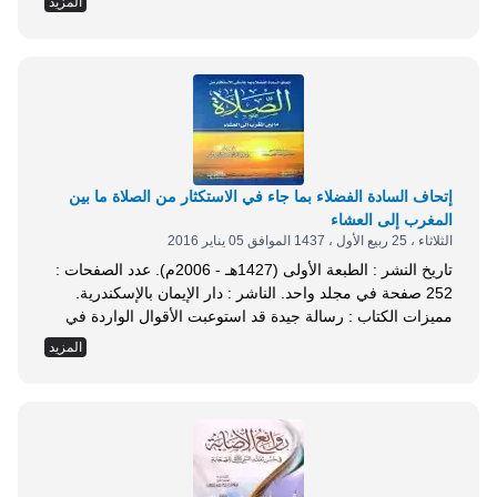
المزيد
في القرية، وترعرع فيها، ومارس دعوته فيها على منهج أهل
السنة والجماعة، فليس الخبر كالمعاينة، ولا...
إتحاف السادة الفضلاء بما جاء في الاستكثار من الصلاة ما بين
المغرب إلى العشاء
الثلاثاء ، 25 ربيع الأول ، 1437 الموافق 05 يناير 2016
تاريخ النشر : الطبعة الأولى (1427هـ - 2006م). عدد الصفحات :
252 صفحة في مجلد واحد. الناشر : دار الإيمان بالإسكندرية.
مميزات الكتاب : رسالة جيدة قد استوعبت الأقوال الواردة في
المسألة والأدلة التي اعتمد عليها كل قول. وقد اجتهد المؤلف في
المزيد
تخريج الأحاديث والآثار الواردة وذكر أقوال أهل العلم في
أسانيدها، فهي رسالة نافعة للباحث في هذه المسألة، وتزيد...