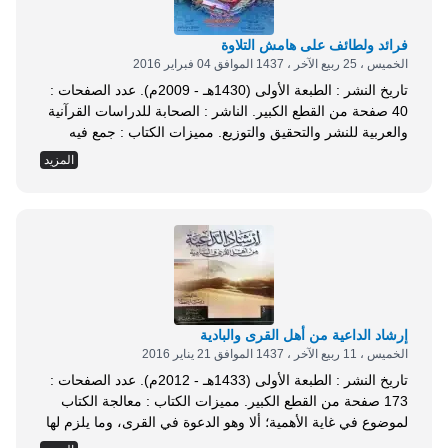
فرائد ولطائف على هامش التلاوة
الخميس ، 25 ربيع الآخر ، 1437 الموافق 04 فبراير 2016
تاريخ النشر : الطبعة الأولى (1430هـ - 2009م). عدد الصفحات :
40 صفحة من القطع الكبير. الناشر : الصحابة للدراسات القرآنية
والعربية للنشر والتحقيق والتوزيع. مميزات الكتاب : جمع فيه
المؤلف بعض الفرائد والفوائد التي تتعلق بكتاب الله، عز وجل:
المزيد
مثل ما جرى عليه العمل في المصاحف المطبوعة حاليًا في عد
رءوس الآي، وتشكيل وضبط بعض الكلمات التي قد يلحن...
إرشاد الداعية من أهل القرى والبادية
الخميس ، 11 ربيع الآخر ، 1437 الموافق 21 يناير 2016
تاريخ النشر : الطبعة الأولى (1433هـ - 2012م). عدد الصفحات :
173 صفحة من القطع الكبير. مميزات الكتاب : معالجة الكتاب
لموضوع في غاية الأهمية؛ ألا وهو الدعوة في القرى، وما يلزم لها
من توعية ومن توجيه خاص. هذا الكتاب خلاصة خبرة لرجل عاش