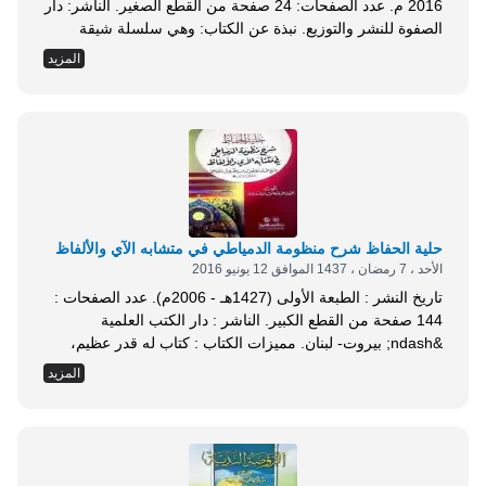
2016 م. عدد الصفحات: 24 صفحة من القطع الصغير. الناشر: دار
الصفوة للنشر والتوزيع. نبذة عن الكتاب: وهي سلسلة شيقة
أخّاذة جذابة، لا يستطيع المرء مقاومة قراءتها، لجميل العبارة
المزيد
وحسن الإشارة واختصار بروعة ومهارة. والعقيدة هي أصل الدين
والفقه الأكبر عند الموحدين، فرسالتنا هذه رغم صغرها في الحجم
إلا أنها...
حلية الحفاظ شرح منظومة الدمياطي في متشابه الآي والألفاظ
الأحد ، 7 رمضان ، 1437 الموافق 12 يونيو 2016
تاريخ النشر : الطبعة الأولى (1427هـ - 2006م). عدد الصفحات :
144 صفحة من القطع الكبير. الناشر : دار الكتب العلمية
&ndash; بيروت- لبنان. مميزات الكتاب : كتاب له قدر عظيم،
ومنزلة عالية رفيعة؛ وذلك لارتباطه بكلام رب العالمين. هذا
المزيد
الكتاب وتلك المنظومة، المؤلفة في علم متشابه القرآن، وهو علم
جليل لمن أراد مزيد الضبط والإتقان، وللعلماء فيه مصنفات
كثيرة،...