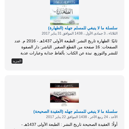
سلسلة ما لا ينبغي للمسلم جهله (الطهارة)
الثلاثاء ، 3 جمادى الأول ، 1438 الموافق 31 يناير 2017
ثانيًا: الطهارة تاريخ النشر: الطبعة الأولى 1437هـ - 2016 م. عدد
الصفحات: 16 صفحة من القطع الصغير. الناشر: دار الصفوة
للنشر والتوزيع. نبذة عن الكتاب: بألفاظ جذابة وعبارات عذبة
فياضة، مع إيجاز بليغ غير ممل ولا مخل، فإذا بروائع الكلمات
المزيد
لأقصر الاشارات، تمت الرسالة الثانية في الطهارة، بداية من
الماء وحتى النفاس، مرورًا بالنجاسات والوضوء والغسل والتيمم،
فيما لا ينبغي...
سلسلة ما لا ينبغي للمسلم جهله (العقيدة الصحيحة)
الأحد ، 24 ربيع الآخر ، 1438 الموافق 22 يناير 2017
أولًا: العقيدة الصحيحة تاريخ النشر : الطبعة الأولى 1437هـ -