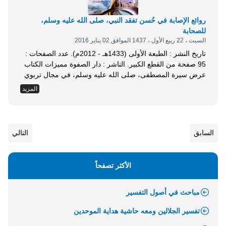
روائع الإصابة في حُسن تفقد النبي، صلى الله عليه وسلم،
للصحابة
السبت ، 22 ربيع الأول ، 1437 الموافق 02 يناير 2016
تاريخ النشر : الطبعة الأولى (1433هـ - 2012م). عدد الصفحات :
95 صفحة من القطع الكبير. الناشر : دار الصفوة مميزات الكتاب
عرض سيرة المصطفى، صلى الله عليه وسلم، في مجال تربوي
هام، وه تفقد القائد والداعية لأهله وأصحابه، واهتمامه بشئونهم،
المزيد
وتخفيفه لآلامهم، وتهنئتهم بما ينعم الله به عليهم. رسالة موجهة
إلى الدعاة والمربين للتأسي بالنبي، صلى الله عليه وسلم،...
السابق
التالي
الأكثر تصفحاً
مباحث في أصول التفسير
تفسير الجلالين ومعه حاشية هداية الموحدين