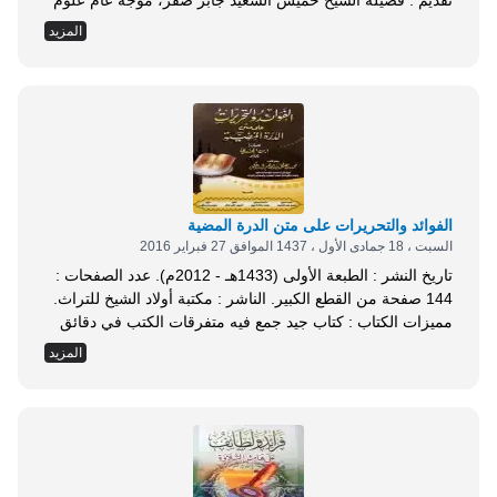
تقديم : فضيلة الشيخ خميس السعيد جابر صقر، موجه عام علوم
القرآن بالأزهر الشريف، وعضو لجنة مراجعة المصاحف (سابقًا).
المزيد
الأستاذ الدكتور عبد الكريم بن إبراهيم آل صالح، الأستاذ المساعد
بكلية علوم القرآن بجامعة الأزهر، وعضو لجنة مراجعة
المصحف...
الفوائد والتحريرات على متن الدرة المضية
السبت ، 18 جمادى الأول ، 1437 الموافق 27 فبراير 2016
تاريخ النشر : الطبعة الأولى (1433هـ - 2012م). عدد الصفحات :
144 صفحة من القطع الكبير. الناشر : مكتبة أولاد الشيخ للتراث.
مميزات الكتاب : كتاب جيد جمع فيه متفرقات الكتب في دقائق
هذا الفن، فن القراءات، وقد حوى على صغره فوائد مهمة لا غنى
المزيد
لطالب القراءات عنها، ىوبخاصة المنشغلين بعلم التحريرات.
اعتنى المؤلف في هذا السفر القيم ببيان تحريرات...