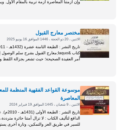
وإن 
تنهض بالمقعد، وتنشط بالكسول، وترشد...
مختصر معارج القبول
الاثنين ، 20 ذو الحجة ، 1446 الموافق 16 يونيو 2025
أمر العقيدة الصحيحة؛ حيث تشعر بجزالة اللفظ وش
طريقة التصنيف وما فيها من الحشد...
موسوعة القواعد الفقهية المنظمة للمعا
المعاصرة
الاثنين ، 9 شعبان ، 1445 الموافق 19 فبراير 2024
الدافع لتأليف الكتاب : لا تزال أ