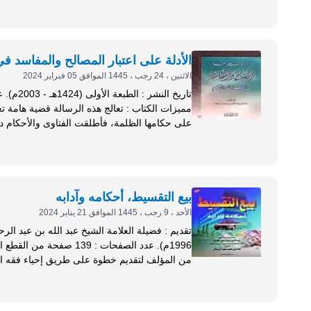
تطبق في...
الأدلة على اعتبار المصالح والمفاسد في
الاثنين ، 24 رجب ، 1445 الموافق 05 فبراير 2024
مميزات الكتاب : تعالج هذه الرسالة قض
الغيور على دينه، تدفعه،...
بيع التقسيط، أحكامه وآدابه
الأحد ، 9 رجب ، 1445 الموافق 21 يناير 2024
من المؤلف لتقديم خطوة على طريق إحياء فقه المع
نمو...