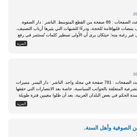
تاريخ النشر : الطبعة الأولى (1427هـ - 2006م). عدد الصفحات : 88 صفحة من القطع المتوسط. الناشر : دار الصفوة.
تبها المؤلف بنبضات قلبهإقامة للحجة، ودرءًا للشبهات التي يثيرها أرباب التصنيف،
مؤلف على غير رغبة منه؛ حيثكان يرى أن الأَولى تسطير كلمات تُستثمر في رفع
المزيد
تاريخ النشر : الطبعة الثانية (1433هـ - 2012م). عدد الصفحات : 781 صفحة في مجلد واحد. الناشر : دار اليسر. مميزات
حكام الشرعية المتعلقة بالجوانب السياسية، خاصة بعد الانتصارات التي حققها
ة الحكم في بعض البلدان العربية، بعد أن ظلوا مغيبين فترة طويلة
المزيد
ن الصوفية وأهل السنة.