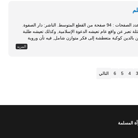
لم
تاريخ النشر : الطبعة الأولى (1429هـ - 2008م). عدد الصفحات : 94 صفحة من القطع المتوسط. الناشر: دار الصفوة.
ابات عن أسئلة تعبر عن واقع عام تعيشه الدعوة الإسلامية, وكذلك تعيشه طلبة
ين بالدين كوكبة متعطشة إلى فكر متوازن شامل, فيه تأن وروية
المزيد
4
5
6
التالي
أة المسلمة