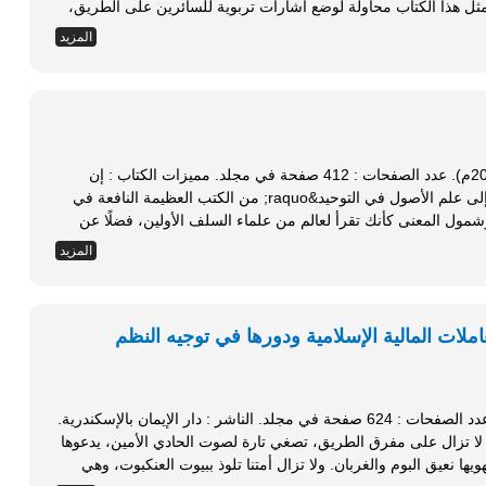
أزمتنا المعاصرة أزمة تربية بالمقام الأول. ويمثل هذا الكتاب محاولة لوضع اشارات تربوية للسائرين على الطريق،
المزيد
تاريخ النشر : الطبعة الثامنة عشرة (1432هـ - 2011م). عدد الصفحات : 412 صفحة في مجلد. مميزات الكتاب : إن
كتاب &laquo;معارج القبول بشرح سلم الوصول إلى علم الأصول في التوحيد&raquo; من الكتب العظيمة النافعة في
مول المعنى كأنك تقرأ لعالم من علماء السلف الأولين، فضلًا عن
المزيد
ملات المالية الإسلامية ودورها في توجيه النظم
تاريخ النشر : الطبعة الأولى (1431هـ - 2010م). عدد الصفحات : 624 صفحة في مجلد. الناشر : دار الإيمان بالإسكندرية.
متنا حائرة مترددة، لا تزال على مفرق الطريق، تصغي تارة لصوت الحادي الأمين، يدعوها
للسير في طريق العز والتمكين، وتارة أخرى يستهويها نعيق البوم والغربان. ولا تزال أمتنا تلوذ ببيوت العنكبوت، وهي