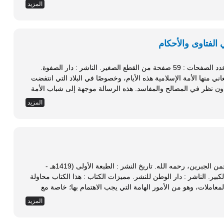
المزيد
 الفتاوى والأحكام
تاريخ النشر : الطبعة الأولى (1424هـ - 2003م). عدد الصفحات : 59 صفحة من القطع الصغير. الناشر : دار الصفوة.
ية هامة تعاني منها الأمة الإسلامية هذه الأيام، وخصوصًا في البلاد التي انتفضت
على حكامها الظلمة، فأطلقت الفتاوى والأحكام دون نظر في المصالح والمفاسد. هذه الرسالة موجهة إلى شباب الأمة
المزيد
تقديم : فضيلة العلامة الشيخ عبد الله بن عبد الرحمن الجبرين، رحمه الله. تاريخ النشر : الطبعة الأولى (1419هـ -
1996م). عدد الصفحات : 139 صفحة من القطع الكبير. الناشر : دار الوطن للنشر. مميزات الكتاب : هذا الكتاب محاولة
املات، وهو من الأمور الهامة التي يجب الاهتمام بها؛ خاصة مع
المزيد