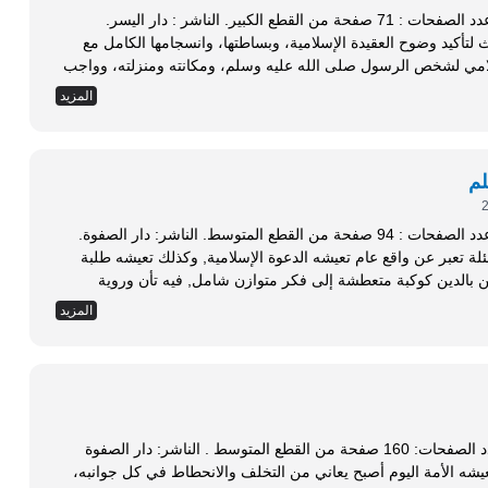
تاريخ النشر : الطبعة الأولى (1428هـ - 2007م). عدد الصفحات : 71 صفحة من القطع الكبير. الناشر : دار اليسر.
ة من الباحث لتأكيد وضوح العقيدة الإسلامية، وبساطتها، وانسجامها الكامل مع
سلامي لشخص الرسول صلى الله عليه وسلم، ومكانته ومنزلته، وواجب
المزيد
لم
تاريخ النشر : الطبعة الأولى (1429هـ - 2008م). عدد الصفحات : 94 صفحة من القطع المتوسط. الناشر: دار الصفوة.
ابات عن أسئلة تعبر عن واقع عام تعيشه الدعوة الإسلامية, وكذلك تعيشه طلبة
ين بالدين كوكبة متعطشة إلى فكر متوازن شامل, فيه تأن وروية
المزيد
تاريخ النشر: الطبعة الأولى 1437هـ - 2016 م. عدد الصفحات: 160 صفحة من القطع المتوسط . الناشر: دار الصفوة
ن الكتاب: إن الواقع الذي تعيشه الأمة اليوم أصبح يعاني من التخلف والانحطاط في كل جوانبه،