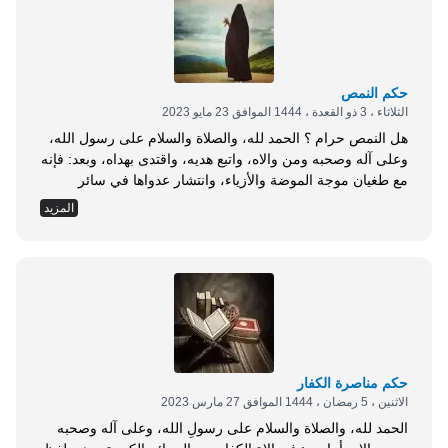
حكم النمص
الثلاثاء ، 3 ذو القعدة ، 1444 الموافق 23 مايو 2023
هل النمص حرام ؟ الحمد لله، والصلاة والسلام على رسول الله،
وعلى آله وصحبه ومن والاه، واتبع هديه، واقتدى بهداه، وبعد: فإنه
مع طغيان موجة الموضة والأزياء، وانتشار عدواها في سائر
الأرجاء، أصبح النساء مولعات بأضوائها، ملازمات لإنتاجها، متابعات
المزيد
لقواعدها، حتى ولو كانت مخالفة للنصوص الشرعية. ومن
المخالفات التي يقع فيها بعض النساء في هذا الخصوص: النمص.
والنمص: هو نتف...
حكم مناصرة الكفار
الاثنين ، 5 رمضان ، 1444 الموافق 27 مارس 2023
الحمد لله، والصلاة والسلام على رسولِ الله، وعلى آله وصحبه