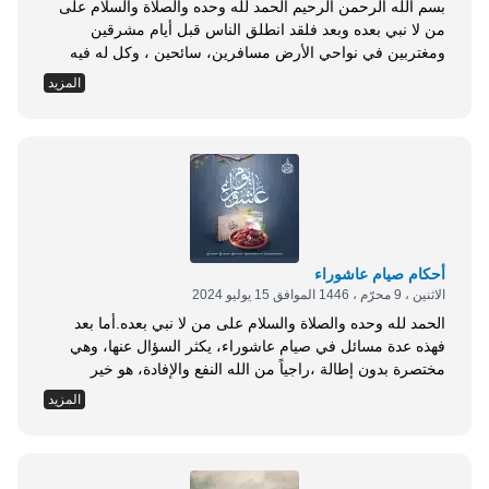
بسم الله الرحمن الرحيم الحمد لله وحده والصلاة والسلام على
من لا نبي بعده وبعد فلقد انطلق الناس قبل أيام مشرقين
ومغتربين في نواحي الأرض مسافرين، سائحين ، وكل له فيه
قصد ومبتغى ، وعلى قدر نياتهم يؤجرون ، ومن عادة المسافرين
المزيد
نزولهم في الفنادق طلباً للراحة والأنس ، لذا أقدم لكم رسالة
اليوم مستعيناً بالله ومن بغيره استعان لا...
أحكام صيام عاشوراء
الاثنين ، 9 محرّم ، 1446 الموافق 15 يوليو 2024
الحمد لله وحده والصلاة والسلام على من لا نبي بعده.أما بعد
فهذه عدة مسائل في صيام عاشوراء، يكثر السؤال عنها، وهي
مختصرة بدون إطالة ،راجياً من الله النفع والإفادة، هو خير
مسؤول ومأمول، ومنه التوفيق والسداد والقبول: المسألة الأولى:
المزيد
صيام عاشوراء: هو صوم اليوم العاشر من شهر الله المحرم، وهو
مذهب جمهور الفقهاء ومنهم الأئمة الأربعة، لما ورد عن ابن...