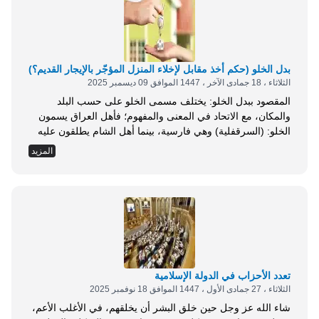
بدل الخلو (حكم أخذ مقابل لإخلاء المنزل المؤجّر بالإيجار القديم؟)
الثلاثاء ، 18 جمادى الآخر ، 1447 الموافق 09 ديسمبر 2025
المقصود ببدل الخلو: يختلف مسمى الخلو على حسب البلد
والمكان، مع الاتحاد في المعنى والمفهوم؛ فأهل العراق يسمون
الخلو: (السرقفلية) وهي فارسية، بينما أهل الشام يطلقون عليه
اسم: (الفروغ أو الفروغية)، وفي المغرب يسمونه: (الجلسة)،
المزيد
وعند أهل مصر يسمى الخلو بـ: (المفتاح أو الزينة) وقد عرَفه
باحثو الموسوعة الفقهية بأنه: المنفعة التي يملكها المستأجر لعقار
الوقف مقابل مال يدفعه لناظر...
تعدد الأحزاب في الدولة الإسلامية
الثلاثاء ، 27 جمادى الأول ، 1447 الموافق 18 نوفمبر 2025
شاء الله عز وجل حين خلق البشر أن يخلقهم، في الأغلب الأعم،