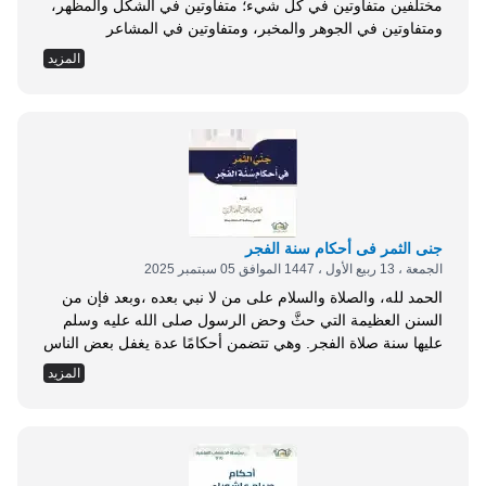
مختلفين متفاوتين في كل شيء؛ متفاوتين في الشكل والمظهر،
ومتفاوتين في الجوهر والمخبر، ومتفاوتين في المشاعر
والأحاسيس، ومتفاوتين في العقول والأفهام، ومتفاوتين في
المزيد
التوجهات والأفكار، ومتفاوتين في الميول والرغبات...، حتى لقد
قررها الله تعالى قاعدة في كتابه تقول: {وَلَوْ شَاءَ رَبُّكَ لَجَعَلَ
النَّاسَ أُمَّةً وَاحِدَةً وَلَا يَزَالُونَ مُخْتَلِفِينَ...
جنى الثمر فى أحكام سنة الفجر
الجمعة ، 13 ربيع الأول ، 1447 الموافق 05 سبتمبر 2025
الحمد لله، والصلاة والسلام على من لا نبي بعده ،وبعد فإن من
السنن العظيمة التي حثَّ وحض الرسول صلى الله عليه وسلم
عليها سنة صلاة الفجر. وهي تتضمن أحكامًا عدة يغفل بعض الناس
عنها ويجهلها الكثير، وقد جمعتُ هنا عددًا من مسائلها، وذكر بعض
المزيد
الأدلة والأقوال المختصرة لتسهل قراءتها، و لا يملها الملول فى
زمن الخلاصه والسرعه والأختصار وعددها نيف...