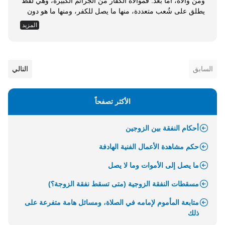
ومن والاه، أما بعد: فموالاة الكفار من الجرائم الكبيرة، وهي لفظ
يطلق على شُعب متعددة، منها ما يصل للكفر، ومنها ما هو دون
ذلك، ومن الصور المتفق على كونها كفرا: الانضمام تحت لواء
المزيد
الكفار، لحرب المسلمين، وكسـر شوكتهم؛ مع كون القيادة في
هذه الحرب للكافرين والراية الظاهرة لهم، وهذه من...
السابق
التالي
الأكثر تصفحاً
أحكام النفقة بين الزوجين
حكم مشاهدة الأعمال الفنية الهادفة
ما يصل إلى الأموات وما لا يصل
مسقطات النفقة الزوجية (متى تسقط نفقة الزوجة؟)
متابعة المأموم لإمامه في الصلاة، ومسائل هامة متفرعة على
ذلك