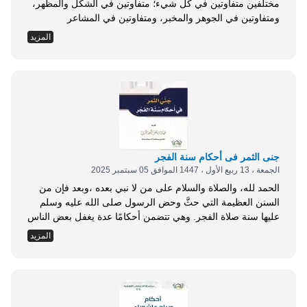
مختلفين متفاوتين في كل شيء؛ متفاوتين في الشكل والمظهر،
ومتفاوتين في الجوهر والمخبر، ومتفاوتين في المشاعر
والأحاسيس، ومتفاوتين في العقول والأفهام، ومتفاوتين في
المزيد
التوجهات والأفكار، ومتفاوتين في الميول والرغبات...، حتى لقد
قررها الله تعالى قاعدة في كتابه تقول: {وَلَوْ شَاءَ رَبُّكَ لَجَعَلَ
النَّاسَ أُمَّةً وَاحِدَةً وَلَا يَزَالُونَ مُخْتَلِفِينَ...
جنى الثمر فى أحكام سنة الفجر
الجمعة ، 13 ربيع الأول ، 1447 الموافق 05 سبتمبر 2025
الحمد لله، والصلاة والسلام على من لا نبي بعده ،وبعد فإن من
السنن العظيمة التي حثَّ وحض الرسول صلى الله عليه وسلم
عليها سنة صلاة الفجر. وهي تتضمن أحكامًا عدة يغفل بعض الناس
عنها ويجهلها الكثير، وقد جمعتُ هنا عددًا من مسائلها، وذكر بعض
المزيد
الأدلة والأقوال المختصرة لتسهل قراءتها، و لا يملها الملول فى
زمن الخلاصه والسرعه والأختصار وعددها نيف...