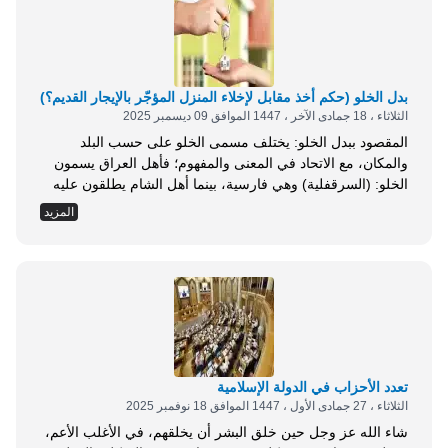
بدل الخلو (حكم أخذ مقابل لإخلاء المنزل المؤجّر بالإيجار القديم؟)
الثلاثاء ، 18 جمادى الآخر ، 1447 الموافق 09 ديسمبر 2025
المقصود ببدل الخلو: يختلف مسمى الخلو على حسب البلد
والمكان، مع الاتحاد في المعنى والمفهوم؛ فأهل العراق يسمون
الخلو: (السرقفلية) وهي فارسية، بينما أهل الشام يطلقون عليه
اسم: (الفروغ أو الفروغية)، وفي المغرب يسمونه: (الجلسة)،
المزيد
وعند أهل مصر يسمى الخلو بـ: (المفتاح أو الزينة) وقد عرَفه
باحثو الموسوعة الفقهية بأنه: المنفعة التي يملكها المستأجر لعقار
الوقف مقابل مال يدفعه لناظر...
تعدد الأحزاب في الدولة الإسلامية
الثلاثاء ، 27 جمادى الأول ، 1447 الموافق 18 نوفمبر 2025
شاء الله عز وجل حين خلق البشر أن يخلقهم، في الأغلب الأعم،