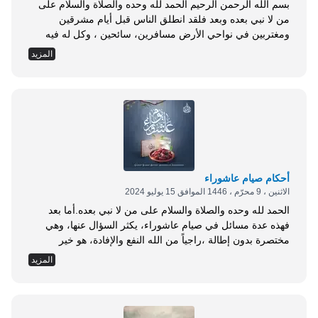
بسم الله الرحمن الرحيم الحمد لله وحده والصلاة والسلام على
من لا نبي بعده وبعد فلقد انطلق الناس قبل أيام مشرقين
ومغتربين في نواحي الأرض مسافرين، سائحين ، وكل له فيه
قصد ومبتغى ، وعلى قدر نياتهم يؤجرون ، ومن عادة المسافرين
المزيد
نزولهم في الفنادق طلباً للراحة والأنس ، لذا أقدم لكم رسالة
اليوم مستعيناً بالله ومن بغيره استعان لا...
أحكام صيام عاشوراء
الاثنين ، 9 محرّم ، 1446 الموافق 15 يوليو 2024
الحمد لله وحده والصلاة والسلام على من لا نبي بعده.أما بعد
فهذه عدة مسائل في صيام عاشوراء، يكثر السؤال عنها، وهي
مختصرة بدون إطالة ،راجياً من الله النفع والإفادة، هو خير
مسؤول ومأمول، ومنه التوفيق والسداد والقبول: المسألة الأولى:
المزيد
صيام عاشوراء: هو صوم اليوم العاشر من شهر الله المحرم، وهو
مذهب جمهور الفقهاء ومنهم الأئمة الأربعة، لما ورد عن ابن...