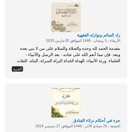
زاد الصائم ونوازله الفقهية
الأربعاء ، 5 رمضان ، 1446 الموافق 05 مارس 2025
مقدمة الحمد لله وحده والصلاة والسلام على من لا نبي بعده
وبعد: فإن مما أنعم الله على عباده - بعد الرسل والأنبياء -
العلماء: ورثة الأنبياء، الهداة الحداة البزاة السراة، البناة، الثقات
النجوم الساطعة، والكواكب النيرة اللامعة. والله يعرفهم أنصار
المزيد
دعوته والناس تعرفهم للحق أعوانا وإن مما يفرح القلب، ويشرح
الصدر، ويؤنس الخاطر، ويقوي العزائم والأمل في الضمائر -
مع...
جزء في أحكام نزلاء الفنادق
الجمعة ، 25 جمادى الآخر ، 1446 الموافق 27 ديسمبر 2024