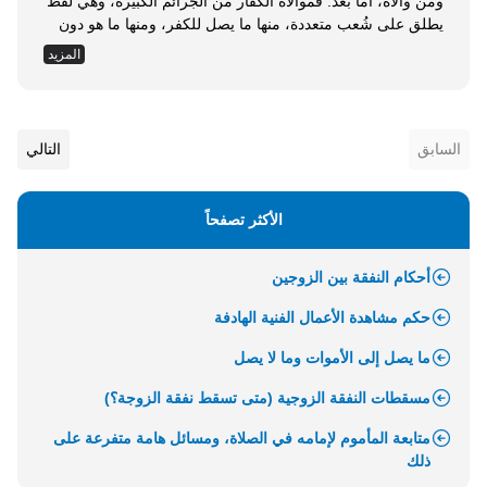
ومن والاه، أما بعد: فموالاة الكفار من الجرائم الكبيرة، وهي لفظ
يطلق على شُعب متعددة، منها ما يصل للكفر، ومنها ما هو دون
ذلك، ومن الصور المتفق على كونها كفرا: الانضمام تحت لواء
المزيد
الكفار، لحرب المسلمين، وكسـر شوكتهم؛ مع كون القيادة في
هذه الحرب للكافرين والراية الظاهرة لهم، وهذه من...
السابق
التالي
الأكثر تصفحاً
أحكام النفقة بين الزوجين
حكم مشاهدة الأعمال الفنية الهادفة
ما يصل إلى الأموات وما لا يصل
مسقطات النفقة الزوجية (متى تسقط نفقة الزوجة؟)
متابعة المأموم لإمامه في الصلاة، ومسائل هامة متفرعة على
ذلك