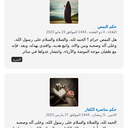
حكم النمص
الثلاثاء ، 3 ذو القعدة ، 1444 الموافق 23 مايو 2023
هل النمص حرام ؟ الحمد لله، والصلاة والسلام على رسول الله،
وعلى آله وصحبه ومن والاه، واتبع هديه، واقتدى بهداه، وبعد: فإنه
مع طغيان موجة الموضة والأزياء، وانتشار عدواها في سائر
الأرجاء، أصبح النساء مولعات بأضوائها، ملازمات لإنتاجها، متابعات
المزيد
لقواعدها، حتى ولو كانت مخالفة للنصوص الشرعية. ومن
المخالفات التي يقع فيها بعض النساء في هذا الخصوص: النمص.
والنمص: هو نتف...
حكم مناصرة الكفار
الاثنين ، 5 رمضان ، 1444 الموافق 27 مارس 2023
الحمد لله، والصلاة والسلام على رسولِ الله، وعلى آله وصحبه