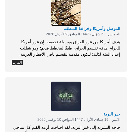
الموصل وأمريكا وخرائط المنطقة
الخميس ، 21 شوّال ، 1447 الموافق 09 أبريل 2026
هدف أمريكا من غزو العراق ووسيلة تحقيقه: إن غزو أمريكا
للعراق هدفه تقسيم العراق، طبقًا لمخطط قديم؛ وهو يتطلب
إعداد البيئة لذلك؛ ليكون مقدمة لتقسيم باقي الأقطار العربية.
ولكي تنجح الولايات المتحدة الأمريكية في ذلك لابد من اشعال
المزيد
فتن وحروب داخلية طائفية وعرقية، تدمر أسس اللُحمة الوطنية،
وتحقق انهيارات اقتصادية، ضمن ما أسمته بالفوضى الخلاقة.
ولذلك فإن تدمير المدن وقتل أكبر عدد ممكن من البشر من بين
أهم أهداف أمريكا وإيران؛ لأن المطلوب هو تهجير الملايين
وإحداث تغييرات سكانية كبيرة؛ فلم يكن ممكنًا تهجير حوالي
عشرة ملايين سوري، وستة ملايين عراقي من وطنهم، من دون
تدمير المدن والخدمات، وجعل القتل...
خير البرية
الاثنين ، 19 جمادى الأول ، 1447 الموافق 10 نوفمبر 2025
حاجة البشرية إلى خير البرية: لقد اجتاحت أزمة القيم كل مناحي