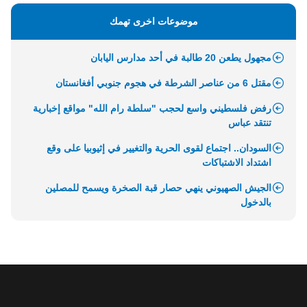
موضوعات اخرى تهمك
مجهول يطعن 20 طالبة في أحد مدارس اليابان
مقتل 6 من عناصر الشرطة في هجوم جنوبي أفغانستان
رفض فلسطيني واسع لحجب "سلطة رام الله" مواقع إخبارية
تنتقد عباس
السودان.. اجتماع لقوى الحرية والتغيير في إثيوبيا على وقع
اشتداد الاشتباكات
الجيش الصهيوني ينهي حصار قبة الصخرة ويسمح للمصلين
بالدخول