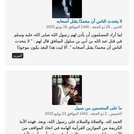
والجزئيات على الكليات، والوسائل على المقاصد. يوم أن نهتم
بالتعليم والاقتصاد، ونبني معاهد...
لا يتحدث الناس أن محمدًا يقتل أصحابه
الاثنين ، 20 ذو الحجة ، 1446 الموافق 16 يونيو 2025
لما أراد المسلمون أن يأذن لهم رسول الله صلى الله عليه وسلم
في قتل عبد الله بن أبي بن سلول المنافق قال لهم : " لا يتحدث
الناس أن محمدًا يقتل أصحابه ". ألا ليت هذا البعد يكون موجودًا
في تفكير المسلمين اليوم، وفي طريقة تعاطيهم مع الأحداث التي
المزيد
تموج بها بلادنا، ولكن للأسف كثيرًا ما يغيب عنا هذا البعد في كثير
من تصرفاتنا؛ بل ربما وصل الأمر إلى تعمد تحدث الناس أن هذا
الفريق من المسلمين مضادون لأصحابهم، وراغبون في إسقاطهم.
وفي هذه المقالة النبوية بعد آخر وهو أن وقوع فرد - أو جماعة -
في خطأ ما ليس...
ما على المحسنين من سبيل
الخميس ، 2 ذو الحجة ، 1441 الموافق 23 يوليو 2020
الحمد لله، والصلاة والسلام على رسول الله، وبعد. فهذه الآية
الكريمة من الموازين القرآنية الهامة في اتخاذ المواقف من