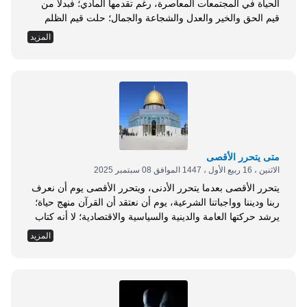
الحياة في المجتمعات المعاصرة، رغم تقدمها المادي؛ فبدلًا من
قيم الحق والخير والعدل والشجاعة والجمال؛ حلت قيم الظلم
والأنانية والنفاق والنفعية، وانفلات الأخلاق داخل الأسر وخارجها،
المزيد
وغياب الضمير، وبعدت التربية عن القيم الدينية؛ بل والإنسانية،
وحتى الثقافة واللغة والسياسة لم تسلم من الأزمة. لهذا كله فإن
البشرية اليوم في حاجة إلى خير البرية، لتتحرر من أغلال قيم شر
البرية، وتتزود بقيم جديدة أصيلة، وفق عقيدةٍ ومنهجٍ يؤمن بعبادة
الله وحده، والتلقي منه وحده، والخضوع له وحده. من هم خير
البرية؟: قال تعالى: { إِنَّ الَّذِينَ كَفَرُوا مِنْ أَهْلِ الْكِتَابِ...
متى يتحرر الأقصى
الاثنين ، 16 ربيع الأول ، 1447 الموافق 08 سبتمبر 2025
يتحرر الأقصى بعدما يتحرر الأدنى، ويتحرر الأقصى يوم أن نعرف
ربنا وديننا وواجباتنا الشرعية، يوم أن نعتقد أن القرآن منهج حياة؛
يرشد حركتها العامة والدينية والسياسية والاقتصادية؛ لا أنه كتاب
تاريخ وعلوم، يحكي قصصًا وتطورات علمية، وإن كان فيه ذلك.
المزيد
يوم أن نربط بين الدين والدنيا، ويوم أن نحرر عقولنا من الجهل
والخرافة، وأن نحرر مساجدنا من الأكالين بدينهم الكذابين
الدجالين. يوم أن تكون حركتنا وفقًا للمعاني الصحيحة للعبادة،
والولاء والبراء، والتواصي بالحق والتواصي بالصبر. يوم أن ننفض
عنا الحزبية المتعصبة، وضيق الأفق، وتقديم الفروع على الأصول،