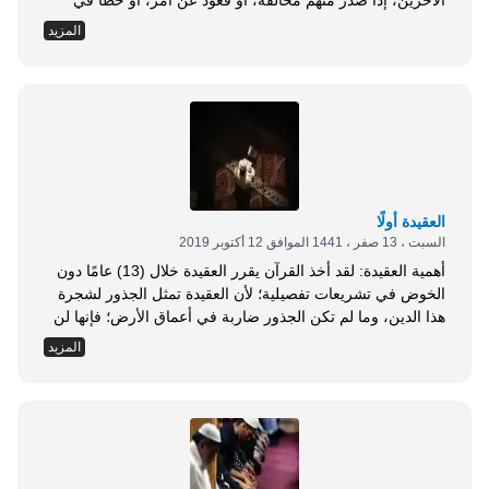
الآخرين، إذا صدر منهم مخالفة، أو قعود عن أمر، أو خطأ في
اجتهاد، ونحو ذلك من الأمور، فإنهم إن كانوا محسنين، فما من
المزيد
سبيل إلى لومهم أو عقابهم (1). وقد جاء هذا النص القرآني في
سياق قوله تعالى: { ليس على الضعفاء ولا على المرضى ولا على
الذين لا يجدون ما ينفقون حرج إذا نصحوا لله ورسوله ما على
المحسنين من سبيل والله غفور رحيم. ولا على الذين ما أتوك
لتحملهم قلت لا أجد ما أحملكم عليه تولوا وأعينهم تفيض من...
العقيدة أولًا
السبت ، 13 صفر ، 1441 الموافق 12 أكتوبر 2019
أهمية العقيدة: لقد أخذ القرآن يقرر العقيدة خلال (13) عامًا دون
الخوض في تشريعات تفصيلية؛ لأن العقيدة تمثل الجذور لشجرة
هذا الدين، وما لم تكن الجذور ضاربة في أعماق الأرض؛ فإنها لن
تحمل فروع هذه الشجرة الضخمة الباسقة؛ فالعمل الصالح لا بد له
المزيد
من إيمان متمكن في جوانب النفس وأغوارها، وكذلك فالعقيدة
تمثل الأساس للبناء، والبناء الضخم لا بد له من أساس مكين
وقاعدة صلبة، حتى تستقر فوقها البناء. والعقيدة الإسلامية ضرورة
للمسلم؛ وذلك لرفع مستواه، والمحافظة عليه من الانحراف
المادي والخلقي؛ وعلى ذلك، فإن احتياج المؤمن للعقيدة نزعة
فطرية وأصيلة، ركبت فيه وفطر عليها، ومن هذا المنطلق يصف