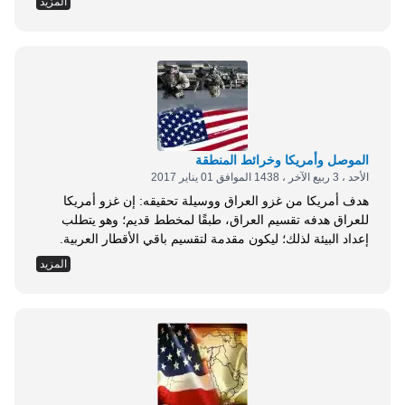
المزيد
أمريكا بتحريك مختلف الأطراف بطريقة تحقق مصالحها
الاستراتيجية في العراق والمنطقة، فتستغلّ معركة استعادة
الموصل من &laquo;تنظيم الدولة&raquo; لِتُحْكِمَ قبضتها في
العراق، ولِتُمِسك بجميع الخيوط المؤثرة في صياغة المشهد
العراقي، فتُجبر حكومة العبادي على التعامل مع قوات البشمركة
الكردية في عملية استرجاع الموصل، وتُحَدّد لكل طرفٍ دوره في
المعركة؛ فقبيل وصول رئيس إقليم كردستان مسعود بارزاني إلى
بغداد في أول زيارةٍ له للعاصمة العراقية...
الموصل وأمريكا وخرائط المنطقة
الأحد ، 3 ربيع الآخر ، 1438 الموافق 01 يناير 2017
هدف أمريكا من غزو العراق ووسيلة تحقيقه: إن غزو أمريكا
للعراق هدفه تقسيم العراق، طبقًا لمخطط قديم؛ وهو يتطلب
إعداد البيئة لذلك؛ ليكون مقدمة لتقسيم باقي الأقطار العربية.
ولكي تنجح الولايات المتحدة الأمريكية في ذلك لابد من اشعال
المزيد
فتن وحروب داخلية طائفية وعرقية، تدمر أسس اللُحمة الوطنية،
وتحقق انهيارات اقتصادية، ضمن ما أسمته بالفوضى الخلاقة.
ولذلك فإن تدمير المدن وقتل أكبر عدد ممكن من البشر من بين
أهم أهداف أمريكا وإيران؛ لأن المطلوب هو تهجير الملايين
وإحداث تغييرات سكانية كبيرة؛ فلم يكن ممكنًا تهجير حوالي
عشرة ملايين سوري، وستة ملايين عراقي من وطنهم، من دون
تدمير المدن والخدمات، وجعل القتل...