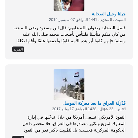
القرآن...
جيلنا وجيل الصحابة
السبت ، 8 محرّم ، 1441 الموافق 07 سبتمبر 2019
فضل الصحابة رضوان الله عليهم: قال ابن مسعود رضي الله عنه
من كان منكم متأسيًا فليتأس بأصحاب محمد صلى الله عليه
وسلم؛ فإنهم كانوا أبر هذه الأمة قلوبًا وأعمقها علمًا وأقلها تكلفًا
وأقومها هديًا وأحسنها حالًا، قومًا اختارهم الله تعالى لصحبة نبيه
المزيد
صلى الله عليه وسلم، فاعرفوا لهم فضلهم واتبعوهم في آثارهم؛
فإنهم كانوا على الهدى المستقيم رواه ابن عبد البر في الجامع،
رقم (1810). وللصحابة فهم في القرآن يخفى على أكثر
المتأخرين، كما أن لهم معرفة بأمور من السنة وأحوال الرسول لا
يعرفها أكثر المتأخرين؛ فإنهم شهدوا الرسول والتنزيل، وعاينوا
الرسول وعرفوا من أقواله وأفعاله وأحواله مما يستدلون به...
فَدْرَلَة العراق ما بعد معركة الموصل
الاثنين ، 23 شوّال ، 1438 الموافق 17 يوليو 2017
النفوذ الأمريكي: تسعى أمريكا من خلال تدخّلها في إدارة
المعارك لتنويع وتكثير مصادرها في العراق، فلا تنحصر داخل
الحكومة المركزية فحسب؛ بل لتُمْسِك بأكبر قدر من النفوذ
الطائفي على مستوى جميع الشرائح الموجودة في العراق. وتقوم