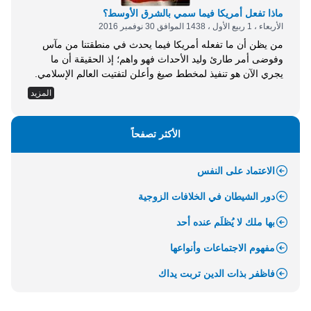
ماذا تفعل أمريكا فيما سمي بالشرق الأوسط؟
الأربعاء ، 1 ربيع الأول ، 1438 الموافق 30 نوفمبر 2016
من يظن أن ما تفعله أمريكا فيما يحدث في منطقتنا من مآس
وفوضى أمر طارئ وليد الأحداث فهو واهم؛ إذ الحقيقة أن ما
يجري الآن هو تنفيذ لمخطط صيغ وأعلن لتفتيت العالم الإسلامي.
إن المنطقة الآن تزلزل ليعاد تشكيلها من جديد، الأمر الذي يجعل
المزيد
أمريكا تجمد جهودها السياسية، وتوقف مبادراتها، إلى حين نضجها
تمامًا، ووصولها لدرجة من الليونة، بعد أن يأخذ العنف مداه؛ تسمح
بإعادة تشكيلها من جديد. هذه هي &laquo;الفوضى
الأكثر تصفحاً
الخلاقة&raquo; التي هي خلاقة بالنسبة لمصالح أمريكا والغرب،
وغير خلاقة؛ بل مدمرة بالنسبة للأوطان والشعوب. إن صعود
الاعتماد على النفس
المحافظين الجدد (وهو تيار أيديولوجي متطرف، يمتلك توجهات
ضد العرب والمسلمين)؛ قد...
دور الشيطان في الخلافات الزوجية
بها ملك لا يُظلَم عنده أحد
مفهوم الاجتماعات وأنواعها
فاظفر بذات الدين تربت يداك