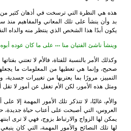
هذه هي النظرة التي ترسخت في أذهان كثير من الآ
بد وأن ينشأ على تلك المعاني والمفاهيم منذ سن
يكون أبدًا هذا الشخص الذي ينتظر منه والداه النف
وينشأ ناشئ الفتيان منا
على ما كان عوده أبوه
***
وكذلك الأمر بالنسبة للفتاة، فالأم لا تعتني بفتاته
صحيح، وإنما هي تعطيها من المعلومات ما يجعلها
التمييز، مرورًا بما يعتريها من تغييرات جسدية، 
ومثل هذه الأمور، لكن الأم تغفل عن أمور لا تقل أ
والأم، غالبًا، لا تتذكر تلك الأمور المهمة إلا على 
العروس، التي أصبحت على أعتاب حياة جديدة، حياة ا
يمكن لها الزواج والارتباط بزوج، فهي لا ترى ابنت
لها تلك النصائح والأمور المهمة، التي كان ينب