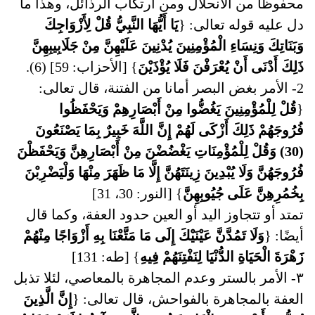
محفوظًا من الانحلال ومن ارتكاب الرذائل، وهذا ما
دل عليه قوله تعالى: {
يَا أَيُّهَا النَّبِيُّ قُلْ لِأَزْوَاجِكَ
وَبَنَاتِكَ وَنِسَاءِ الْمُؤْمِنِينَ يُدْنِينَ عَلَيْهِنَّ مِنْ جَلَابِيبِهِنَّ
ذَلِكَ أَدْنَى أَنْ يُعْرَفْنَ فَلَا يُؤْذَيْنَ
} [الأحزاب: 59] (6).
2- الأمر بغض البصر أمانا من الفتنة، قال تعالى:
{
قُلْ لِلْمُؤْمِنِينَ يَغُضُّوا مِنْ أَبْصَارِهِمْ وَيَحْفَظُوا
فُرُوجَهُمْ ذَلِكَ أَزْكَى لَهُمْ إِنَّ اللَّهَ خَبِيرٌ بِمَا يَصْنَعُونَ
(30) وَقُلْ لِلْمُؤْمِنَاتِ يَغْضُضْنَ مِنْ أَبْصَارِهِنَّ وَيَحْفَظْنَ
فُرُوجَهُنَّ وَلَا يُبْدِينَ زِينَتَهُنَّ إِلَّا مَا ظَهَرَ مِنْهَا وَلْيَضْرِبْنَ
بِخُمُرِهِنَّ عَلَى جُيُوبِهِنَّ
} [النور: 30، 31]
تمتد أو تتجاوز اليد أو العين حدود العفة، وكما قال
أيضًا: {
وَلَا تَمُدَّنَّ عَيْنَيْكَ إِلَى مَا مَتَّعْنَا بِهِ أَزْوَاجًا مِنْهُمْ
زَهْرَةَ الْحَيَاةِ الدُّنْيَا لِنَفْتِنَهُمْ فِيهِ
} [طه: 131]
٣- الأمر بالستر وعدم المجاهرة بالمعاصي، لئلا تذبل
العفة بالمجاهرة بالفواحش، قال تعالى: {
إِنَّ الَّذِينَ