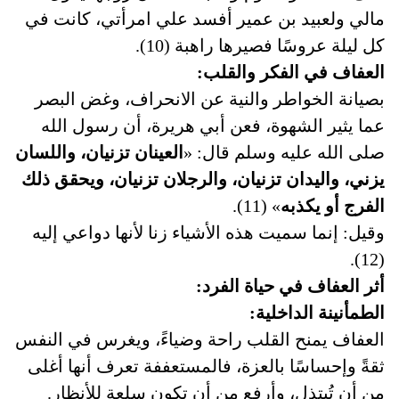
مالي ولعبيد بن عمير أفسد علي امرأتي، كانت في
كل ليلة عروسًا فصيرها راهبة (10).
العفاف في الفكر والقلب:
بصيانة الخواطر والنية عن الانحراف، وغض البصر
عما يثير الشهوة، فعن أبي هريرة، أن رسول الله
صلى الله عليه وسلم قال: «
العينان تزنيان، واللسان
يزني، واليدان تزنيان، والرجلان تزنيان، ويحقق ذلك
الفرج أو يكذبه
» (11).
وقيل: إنما سميت هذه الأشياء زنا لأنها دواعي إليه
(12).
أثر العفاف في حياة الفرد:
الطمأنينة الداخلية:
العفاف يمنح القلب راحة وضياءً، ويغرس في النفس
ثقةً وإحساسًا بالعزة، فالمستعففة تعرف أنها أغلى
من أن تُبتذل، وأرفع من أن تكون سلعة للأنظار.