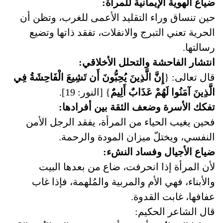
ضياع الهوية الإيمانية للمرأة:
حين تنساق وراء التقليد الأعمى للغرب، وتظن أن
الحرية تعني التبرج والانفلات، تفقد ذاتها وتضيع
رسالتها.
انتشار الفاحشة والتحلل الأخلاقي:
قال تعالى: {
إِنَّ الَّذِينَ يُحِبُّونَ أَن تَشِيعَ الْفَاحِشَةُ فِي
الَّذِينَ آمَنُوا لَهُمْ عَذَابٌ أَلِيمٌ
} [النور: 19].
تفكك الأسرة وضعف الثقة بين أفرادها:
فحين يغيب الحياء من المرأة، يفقد الرجل الأمن
النفسي، ويختلّ ميزان المودة والرحمة.
ضياع الأجيال وفساد النشء:
لأن المرأة إذا انحرفت، ضاع من بعدها البيت
والأبناء، فهي الأم والمربية والمُلهمة، فإذا غاب
عفافها، غابت القدوة.
قال الشاعر الحكيم: