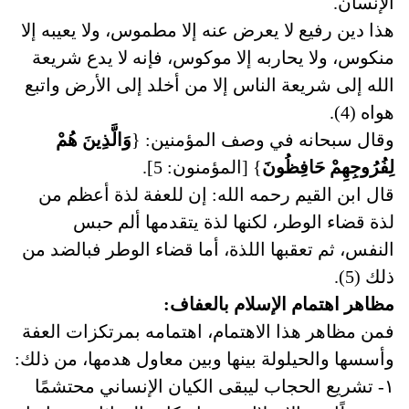
الإنسان.
هذا دين رفيع لا يعرض عنه إلا مطموس، ولا يعيبه إلا
منكوس، ولا يحاربه إلا موكوس، فإنه لا يدع شريعة
الله إلى شريعة الناس إلا من أخلد إلى الأرض واتبع
هواه (4).
وقال سبحانه في وصف المؤمنين: {
وَالَّذِينَ هُمْ
لِفُرُوجِهِمْ حَافِظُونَ
} [المؤمنون: 5].
قال ابن القيم رحمه الله: إن للعفة لذة أعظم من
لذة قضاء الوطر، لكنها لذة يتقدمها ألم حبس
النفس، ثم تعقبها اللذة، أما قضاء الوطر فبالضد من
ذلك (5).
مظاهر اهتمام الإسلام بالعفاف:
فمن مظاهر هذا الاهتمام، اهتمامه بمرتكزات العفة
وأسسها والحيلولة بينها وبين معاول هدمها، من ذلك:
١- تشريع الحجاب ليبقى الكيان الإنساني محتشمًا