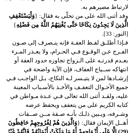
لارتباط مصيرهم به.
وقد أثنى الله على من تحلّى به فقال: {
وَلْيَسْتَعْفِفِ
الَّذِينَ لَا يَجِدُونَ نِكَاحًا حَتَّى يُغْنِيَهُمُ اللَّهُ مِن فَضْلِهِ
}
[النور: 33].
فـإذا أطلـق لفـظ العفـة فإنه ينـصرف إلى صـون
الفـرج عـن الوقـوع فـي الحـرام، ولا يعـذر المـرء
بعـدم قدرتـه على الـزواج تجاوزه حدود العفة أو
انتهاكه ســياج العفاف، فإن الآية واضحة في
إرشـادها لمن لا يتيـسر لـه النكاح، بـل الواجـب فـي
جميع الأحـوال التعفـف والأخـذ بالأسـباب المعينة
عليه، ولقـد أثنى الله تعالى فـي عـدة مـواطن في
كتابه الكريم على من يتعفف ويحفظ عرضه
وشـرفه، ويـبين ذلـك بأنـه صـفة مــن صــفات
أهــل الإيمان فقال: {
وَالَّذِينَ هُمْ لِفُرُوجِهِمْ حَافِظُونَ
(29) إِلَّا عَلَى أَزْوَاجِهِمْ أَوْ مَا مَلَكَتْ أَيْمَانُهُمْ فَإِنَّهُمْ غَيْرُ