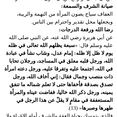
صيانة الشرف والسمعة:
العفاف سياج يصون المرأة من التهمة والريبة،
ويجعلها محل تقدير واحترام بين الناس.
رضا الله ورفعة الدرجات:
عن أبي هريرة رضي الله عنه، عن النبي صلى الله
عليه وسلم قال: «
سبعة يظلهم الله تعالى في ظله
يوم لا ظل إلا ظله: إمام عدل، وشاب نشأ في عبادة
الله، ورجل قلبه معلق في المساجد، ورجلان تحابا
في الله، اجتمعا عليه وتفرقا عليه، ورجل دعته امرأة
ذات منصب وجمال فقال: إني أخاف الله، ورجل
تصدق بصدقة فأخفاها حتى لا تعلم شماله ما تنفق
يمينه، ورجل ذكر الله خاليا، ففاضت عيناه والمرأة
المستعففة في مقامٍ لا يقلّ عن هذا الرجل في
طهرها وصبرها
» (13).
فالذي يتمسك بحياة العفة والشرف أمام الإغراء ولا