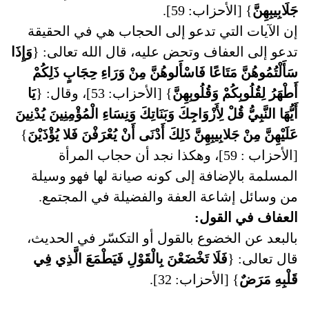
جَلَابِيبِهِنَّ
} [الأحزاب: 59].
إن الآيات التي تدعو إلى الحجاب هي في الحقيقة
تدعو إلى العفاف وتحض عليه، قال الله تعالى: {
وَإِذَا
سَأَلْتُمُوهُنَّ مَتَاعًا فَاسْأَلوهُنَّ مِنْ وَرَاءِ حِجَابٍ ذَلِكُمْ
أَطْهَرُ لِقُلُوبِكُمْ وَقُلُوبِهِنَّ
} [الأحزاب: 53]، وقال: {
يَا
أَيُّهَا النَّبِيُّ قُلْ لِأَزْوَاجِكَ وَبَنَاتِكَ وَنِسَاءِ الْمُؤْمِنِينَ يُدْنِينَ
عَلَيْهِنَّ مِنْ جَلابِيبِهِنَّ ذَلِكَ أَدْنَى أَنْ يُعْرَفْنَ فَلا يُؤْذَيْنَ
}
[الأحزاب : 59]، وهكذا نجد أن حجاب المرأة
المسلمة بالإضافة إلى كونه صيانة لها فهو وسيلة
من وسائل إشاعة العفة والفضيلة في المجتمع.
العفاف في القول:
بالبعد عن الخضوع بالقول أو التكسّر في الحديث،
قال تعالى: {
فَلَا تَخْضَعْنَ بِالْقَوْلِ فَيَطْمَعَ الَّذِي فِي
قَلْبِهِ مَرَضٌ
} [الأحزاب: 32].