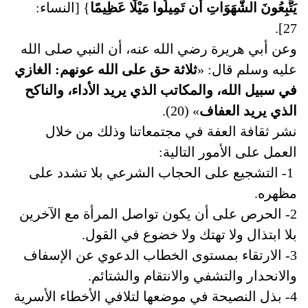
يَتَّبِعُونَ الشَّهَوَاتِ أَن تَمِيلُوا مَيْلًا عَظِيمًا
} [النساء:
27].
وعن أبي هريرة رضي الله عنه، أن النبي صلى الله
عليه وسلم قال: «
ثلاثة حق على الله عونهم: الغازي
في سبيل الله، والمكاتب الذي يريد الأداء، والناكح
الذي يريد العفاف
» (20).
نشر ثقافة العفة في مجتمعاتنا وذلك من خلال
العمل على الأمور التالية:
1- التشجيع على الحجاب الشرعي بلا تشدد على
مظهره.
2- الحرص على أن يكون تواصل المرأة مع الآخرين
بلا ابتذال ولا تهتك ولا خضوع في القول.
3- الارتقاء بمستوى الخطاب الدعوي عن الإسفاف
والانحدار والتشفي والانتقام والشتائم.
4- بذل النصيحة في موضعها لتلافي الأخطاء الأسرية