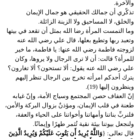
والآخرة.
تذكّري أن جمالك الحقيقي هو جمال الإيمان
والخلق، لا المساحيق ولا الزينة الزائلة.
وما التمست المرأة رضا الله بمثل أن تقعد في بيتها
وتعبد ربها وتطيع بعلها، قال علي رضي الله عنه
لزوجته فاطمة رضي الله عنها: يا فاطمة، ما خير
للمرأة؟ قالت: أن لا ترى الرجال ولا يروها، وكان
علي رضي الله عنه يقول: ألا تستحون؟ ألا تغارون؟
يترك أحدكم امرأته تخرج بين الرجال تنظر إليهم
وينظرون إليها (19).
إنّ العفاف حصن المجتمع وسياج الأمة، وإنّ غيابه
طعنة في قلب الإيمان، ومؤذنٌ بزوال البركة والأمن،
فلنربِّ بناتنا وأمهاتنا وأخواتنا على الحياء والعفة،
ولنجعل بيوتنا بيئة نقية تُثمر طهرًا وإيمانًا.
قال تعالى: {
وَاللَّهُ يُرِيدُ أَن يَتُوبَ عَلَيْكُمْ وَيُرِيدُ الَّذِينَ