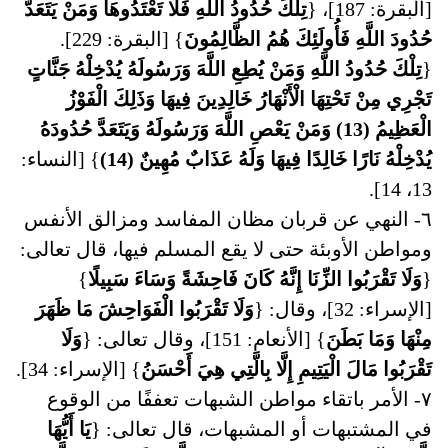
[البقرة: 187]، {
تِلْكَ حُدُودُ اللَّهِ فَلَا تَعْتَدُوهَا وَمَنْ يَتَعَدَّ
حُدُودَ اللَّهِ فَأُولَئِكَ هُمُ الظَّالِمُونَ
} [البقرة: 229].
{
تِلْكَ حُدُودُ اللَّهِ وَمَنْ يُطِعِ اللَّهَ وَرَسُولَهُ يُدْخِلْهُ جَنَّاتٍ
تَجْرِي مِنْ تَحْتِهَا الْأَنْهَارُ خَالِدِينَ فِيهَا وَذَلِكَ الْفَوْزُ
الْعَظِيمُ (13) وَمَنْ يَعْصِ اللَّهَ وَرَسُولَهُ وَيَتَعَدَّ حُدُودَهُ
يُدْخِلْهُ نَارًا خَالِدًا فِيهَا وَلَهُ عَذَابٌ مُهِينٌ (14)
} [النساء:
13، 14].
٦- النهي عن قربان مظان المفاسد ومزالق الأنفس
ومواطن الأوبئة حتى لا يقع المسلم فيها، قال تعالى:
{
وَلَا تَقْرَبُوا الزِّنَا إِنَّهُ كَانَ فَاحِشَةً وَسَاءَ سَبِيلًا
}
[الإسراء: 32]، وقال: {
وَلَا تَقْرَبُوا الْفَوَاحِشَ مَا ظَهَرَ
مِنْهَا وَمَا بَطَنَ
} [الأنعام: 151]، وقال تعالى: {
وَلَا
تَقْرَبُوا مَالَ الْيَتِيمِ إِلَّا بِالَّتِي هِيَ أَحْسَنُ
} [الإسراء: 34].
٧- الأمر باتقاء مواطن الشبهات تعففًا من الوقوع
في المشتبهات أو المشبهات، قال تعالى: {
يَا أَيُّهَا