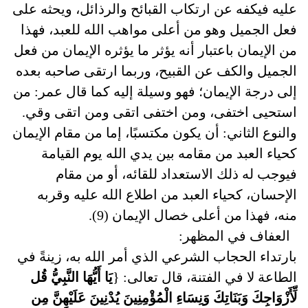
عليه فيكفه عن ارتكاب القبائح والرذائل، ويحثه على
فعل الجميل وهو من أعلى مواهب الله للعبد، فهذا
من الإيمان باعتبار أنه يؤثر ما يؤثره الإيمان من فعل
الجميل والكف عن القبيح، وربما ارتقى صاحبه بعده
إلى درجة الإيمان؛ فهو وسيلة إليه كما قال عمر: من
استحيى اختفى، ومن اختفى اتقى ومن اتقى وقي.
والنوع الثاني: أن يكون مكتسبًا، إما من مقام الإيمان
كحياء العبد من مقامه بين يدي الله يوم القيامة
فيوجب له ذلك الاستعداد للقائه، أو من مقام
الإحسان، كحياء العبد من اطلاع الله عليه وقربه
منه، فهذا من أعلى خصال الإيمان (9).
العفاف في المظهر:
بارتداء الحجاب الشرعي الذي أمر الله به، زينةً في
الطاعة لا في الفتنة، قال تعالى: {
يَا أَيُّهَا النَّبِيُّ قُل
لِّأَزْوَاجِكَ وَبَنَاتِكَ وَنِسَاءِ الْمُؤْمِنِينَ يُدْنِينَ عَلَيْهِنَّ مِن