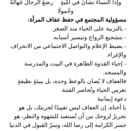
وإذا النساءُ نشأنَ في أمّيةٍ
رضعَ الرجالُ جَهالةً
وخُمولَا
مسؤولية المجتمع في حفظ عفاف المرأة:
- بالتربية على الحياء منذ الصغر.
- بتشجيع الزواج وتيسير أسبابه.
- بضبط الإعلام والتواصل الاجتماعي من الانحراف
والإغراء.
- إحياء القدوة الطاهرة في البيت والمدرسة
والمسجد.
فالعفاف لا يُصان بالوعظ وحده، بل ببيئةٍ نظيفةٍ
تغرس الحياء وتُحاصر الفتنة.
دعوة إيمانية
يا أختاه، إن العفاف ليس تقييدًا لحريتك، بل هو
تحريرٌ لروحك من أن تُستعبد للشهوة والنظر، هو
جسر الكرامة إلى رضا الله، وسرّ القبول في الدنيا