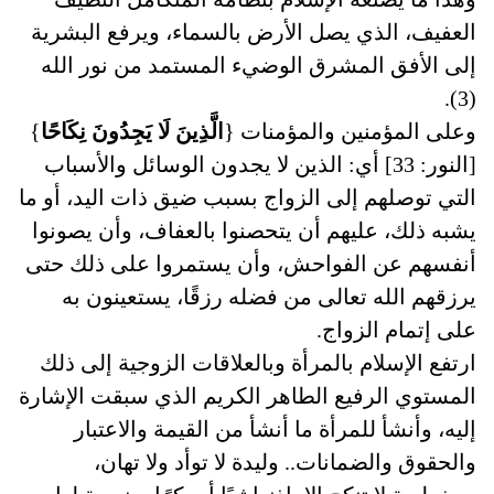
العفيف، الذي يصل الأرض بالسماء، ويرفع البشرية
إلى الأفق المشرق الوضيء المستمد من نور الله
(3).
وعلى المؤمنين والمؤمنات {
الَّذِينَ لَا يَجِدُونَ نِكَاحًا
}
[النور: 33] أي: الذين لا يجدون الوسائل والأسباب
التي توصلهم إلى الزواج بسبب ضيق ذات اليد، أو ما
يشبه ذلك، عليهم أن يتحصنوا بالعفاف، وأن يصونوا
أنفسهم عن الفواحش، وأن يستمروا على ذلك حتى
يرزقهم الله تعالى من فضله رزقًا، يستعينون به
على إتمام الزواج.
ارتفع الإسلام بالمرأة وبالعلاقات الزوجية إلى ذلك
المستوي الرفيع الطاهر الكريم الذي سبقت الإشارة
إليه، وأنشأ للمرأة ما أنشأ من القيمة والاعتبار
والحقوق والضمانات.. وليدة لا توأد ولا تهان،