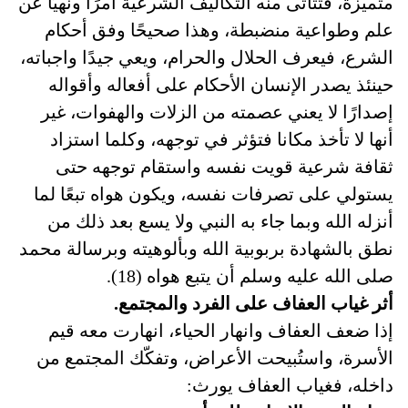
متميزة، فتتأتى منه التكاليف الشرعية أمرًا ونهيًا عن
علم وطواعية منضبطة، وهذا صحيحًا وفق أحكام
الشرع، فيعرف الحلال والحرام، ويعي جيدًا واجباته،
حينئذ يصدر الإنسان الأحكام على أفعاله وأقواله
إصدارًا لا يعني عصمته من الزلات والهفوات، غير
أنها لا تأخذ مكانا فتؤثر في توجهه، وكلما استزاد
ثقافة شرعية قويت نفسه واستقام توجهه حتى
يستولي على تصرفات نفسه، ويكون هواه تبعًا لما
أنزله الله وبما جاء به النبي ولا يسع بعد ذلك من
نطق بالشهادة بربوبية الله وبألوهيته وبرسالة محمد
صلى الله عليه وسلم أن يتبع هواه (18).
أثر غياب العفاف على الفرد والمجتمع.
إذا ضعف العفاف وانهار الحياء، انهارت معه قيم
الأسرة، واستُبيحت الأعراض، وتفكّك المجتمع من
داخله، فغياب العفاف يورث: