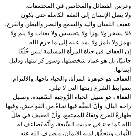
وغرس الفضائل والمحاسن في المجتمعات.
ولا يصل الإنسان إلى العفة الكاملة حتى يكون
عفيف اللسان واليد والسمع والبصر والبطن والفرج،
فلا يسخر ولا يهزأ ولا يتجسس ولا يغتاب ولا ينم ولا
يهمز ولا يلمز ولا يمد عينه إلى ما حرم الله.
إن العفاف في حياة المرأة المسلمة ليس خُلُقًا
جانبيًا، بل هو عماد شخصيتها، وسور كرامتها، ودليل
إيمانها.
العفاف هو جوهرة المرأة، والحياء تاجها، والالتزام
بضوابط الشرع زينتها التي لا تبلى.
العفاف هو سبيل الحياة الزَّوجية السَّعيدة، وسبيل
راحة البال، وأنَّ العفَّة فيها نجاةٌ من الفواحش، وفيها
طهارةٌ للفرج ونقاءٌ للمجتمع، وأنَّ العفيف في ظلِّ
الله كما جاء في حديث السَّبعة، وأنَّه يُضاعف له
الثَّواب ويتحقَّق لديه الإيمان، ويصرف الله عنه