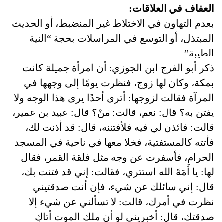
العفاف في العلاقات:
بعدم التهاون في الاختلاط غير المنضبط، أو الحديث
المبتذل، أو التوسع في المراسلات بحجة “النية
الطيبة”.
ذكر أبو الفرج ابن الجوزي: أن امرأة جميلة كانت
بمكة، وكان لها زوج، فنظرت يومًا إلى وجهها في
المرآة فقالت لزوجها: أترى أحدًا يرى هذا الوجه ولا
يفتن به؟ قال: نعم، قالت: مَنْ؟ قال: عبيد بن عمير،
قالت: فائذن لي فيه فلأفتننه، قال: قد أذنت لك،
فأتته كالمستفتية، فخلا معها في ناحية في المسجد
الحرام، فأسفرت عن وجه مثل فلقة القمر، فقال
لها: يا أَمَةَ الله استتري، فقالت: إني قد فتنت بك،
قال: إني سائلك عن شيء، فإن أنت صدقتيني
نظرت في أمرك، قالت: لا تسألني عن شيء إلا
صدقتك، قال: أخبريني لو أن ملك الموت أتاكِ