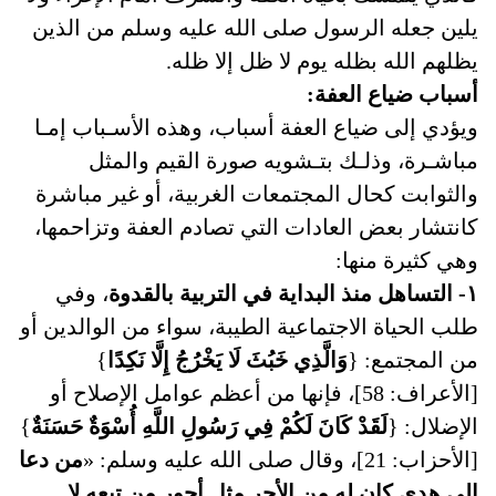
يلين جعله الرسول صلى الله عليه وسلم من الذين
يظلهم الله بظله يوم لا ظل إلا ظله.
أسباب ضياع العفة:
ويؤدي إلى ضياع العفة أسباب، وهذه الأسـباب إمـا
مباشـرة، وذلـك بتـشويه صورة القيم والمثل
والثوابت كحال المجتمعات الغربية، أو غير مباشرة
كانتشار بعض العادات التي تصادم العفة وتزاحمها،
وهي كثيرة منها:
١- التساهل منذ البداية في التربية بالقدوة
، وفي
طلب الحياة الاجتماعية الطيبة، سواء من الوالدين أو
من المجتمع: {
وَالَّذِي خَبُثَ لَا يَخْرُجُ إِلَّا نَكِدًا
}
[الأعراف: 58]، فإنها من أعظم عوامل الإصلاح أو
الإضلال: {
لَقَدْ كَانَ لَكُمْ فِي رَسُولِ اللَّهِ أُسْوَةٌ حَسَنَةٌ
}
[الأحزاب: 21]، وقال صلى الله عليه وسلم: «
من دعا
إلى هدى كان له من الأجر مثل أجور من تبعه لا