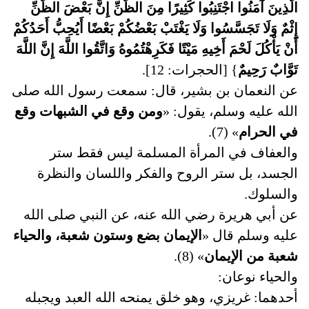
الَّذِينَ آمَنُوا اجْتَنِبُوا كَثِيرًا مِنَ الظَّنِّ إِنَّ بَعْضَ الظَّنِّ
إِثْمٌ وَلَا تَجَسَّسُوا وَلَا يَغْتَبْ بَعْضُكُمْ بَعْضًا أَيُحِبُّ أَحَدُكُمْ
أَنْ يَأْكُلَ لَحْمَ أَخِيهِ مَيْتًا فَكَرِهْتُمُوهُ وَاتَّقُوا اللَّهَ إِنَّ اللَّهَ
تَوَّابٌ رَحِيمٌ
} [الحجرات: 12].
عن النعمان بن بشير، قال: سمعت رسول الله صلى
الله عليه وسلم، يقول: «
ومن وقع في الشبهات وقع
في الحرام
» (7).
والعفاف في المرأة المسلمة ليس فقط ستر
الجسد، بل ستر الروح والفكر واللسان والنظرة
والسلوك.
عن أبي هريرة رضي الله عنه، عن النبي صلى الله
عليه وسلم قال «
الإيمان بضع وستون شعبة، والحياء
شعبة من الإيمان
» (8).
والحياء نوعان:
أحدهما: غريزي، وهو خلق يمنحه الله العبد ويجبله