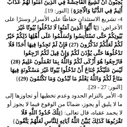
يُحِبُّونَ أَنْ تَشِيعَ الْفَاحِشَةُ فِي الَّذِينَ آمَنُوا لَهُمْ عَذَابٌ
أَلِيمٌ فِي الدُّنْيَا وَالْآخِرَةِ
} [النور: 19].
4- تشريع الاستئذان حفاظًا على الأسرار وسترًا على
الأعراض: {
يَا أَيُّهَا الَّذِينَ آمَنُوا لَا تَدْخُلُوا بُيُوتًا غَيْرَ
بُيُوتِكُمْ حَتَّى تَسْتَأْنِسُوا وَتُسَلِّمُوا عَلَى أَهْلِهَا ذَلِكُمْ خَيْرٌ
لَكُمْ لَعَلَّكُمْ تَذَكَّرُونَ (27)
فَإِنْ لَمْ تَجِدُوا فِيهَا أَحَدًا فَلَا
تَدْخُلُوهَا حَتَّى يُؤْذَنَ لَكُمْ وَإِنْ قِيلَ لَكُمُ ارْجِعُوا
فَارْجِعُوا هُوَ أَزْكَى لَكُمْ وَاللَّهُ بِمَا تَعْمَلُونَ عَلِيمٌ (28)
لَيْسَ عَلَيْكُمْ جُنَاحٌ أَنْ تَدْخُلُوا بُيُوتًا غَيْرَ مَسْكُونَةٍ فِيهَا
مَتَاعٌ لَكُمْ وَاللَّهُ يَعْلَمُ مَا تُبْدُونَ وَمَا تَكْتُمُونَ (29)
}
[النور: 27 - 29].
٥- الأمر بالتزام الحدود وعدم تخطيها أو تجاوزها إلى
ما لا يليق أو يجوز، ضمانًا من الوقوع فيما لا يجوز أو
لا يحمد عقباه، قال تعالى:
{
تِلْكَ حُدُودُ اللَّهِ فَلَا
تَقْرَبُوهَا كَذَلِكَ يُبَيِّنُ اللَّهُ آيَاتِهِ لِلنَّاسِ لَعَلَّهُمْ يَتَّقُونَ
}