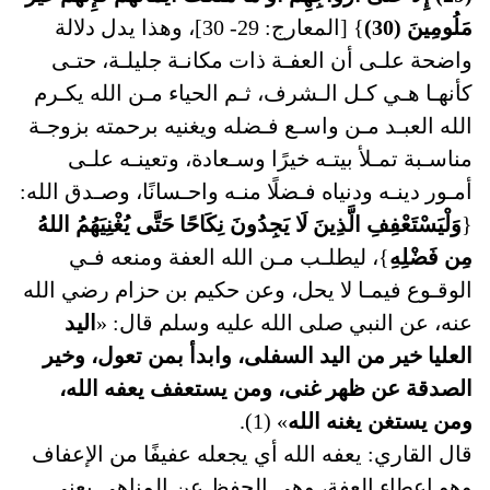
مَلُومِينَ (30)
} [المعارج: 29- 30]، وهذا يدل دلالة
واضحة علـى أن العفـة ذات مكانـة جليلـة، حتـى
كأنهـا هـي كـل الـشرف، ثـم الحياء مـن الله يكـرم
الله العبـد مـن واسـع فـضله ويغنيه برحمته بزوجـة
مناسـبة تمـلأ بيتـه خيرًا وسـعادة، وتعينـه علـى
أمـور دينـه ودنياه فـضلًا منـه واحـسانًا، وصـدق الله:
{
وَلْيَسْتَعْفِفِ الَّذِينَ لَا يَجِدُونَ نِكَاحًا حَتَّى يُغْنِيَهُمُ اللهُ
مِن فَضْلِهِ
}، ليطلـب مـن الله العفة ومنعه فـي
الوقـوع فيمـا لا يحل، وعن حكيم بن حزام رضي الله
عنه، عن النبي صلى الله عليه وسلم قال: «
اليد
العليا خير من اليد السفلى، وابدأ بمن تعول، وخير
الصدقة عن ظهر غنى، ومن يستعفف يعفه الله،
ومن يستغن يغنه الله
» (1).
قال القاري: يعفه الله أي يجعله عفيفًا من الإعفاف
وهو إعطاء العفة، وهي الحفظ عن المناهي يعني