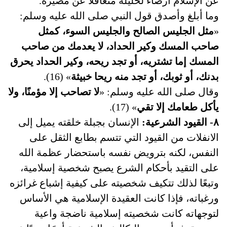
عن الإسلام ارضاء لخليله متغافلًا عن مصيره.
وما أبلغ وأصدق قول النبي صلى الله عليه وسلم:
«
مثل الجليس الصالح والجليس السوء، كمثل
صاحب المسك وكير الحداد، لا يعدمك من صاحب
المسك إما تشتريه، أو تجد ريحه، وكير الحداد يحرق
بدنك، أو ثوبك، أو تجد منه ريحا خبيثة
» (16).
وقال صلى الله عليه وسلم: «
لا تصاحب إلا مؤمنًا، ولا
يأكل طعامك إلا تقي
» (17).
٨- القيود الشرعية:
الإنسان بجبلة خلقته يميل إلى
الانفلات من القيود التي تتسم بطابع الثقل على
النفس، لكنه بترويض نفسه باستحضار عظمة الله
على التقيد بأحكام الشرع يصبح شخصية إسلامية،
وتبعًا لذلك تتكيف شخصيته على كيفية إشباع غرائزه
ورغباته، فإذا كانت العقيدة الإسلامية هي الأساس
لتوجهاته كانت شخصيته إسلامية ناضجة واعية