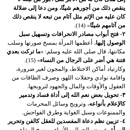
ينقص ذلك من أجورهم شيئًا، ومن دعا إلى ضلالة
كان عليه من الإثم مثل آثام من تبعه لا ينقص ذلك
من آثامهم شيئًا
» (14).
٢- فتح أبواب مصادر الانحرافات وتسهيل سبل
الوصول إليها
، أعظمها المرأة بمسخ صورتها وسلب
مكانتها، قال صلى الله عليه وسلم: «
ما تركت بعدي
فتنة هي أضر على الرجال من النساء
» (15).
وكارتیاد أماكن الاختلاط، والمجون لغير ضرورة،
واقامة نوادي وحفلات اللهو، وصرف الطاقات من
العقول والأوقات والمال والجهود لترويجها.
٣- تحويل بعض نعم الله إلى أداة فساد وتدمير
كالإعلام بأنواعه
، وترويج وسائل المحرمات
والممنوعات وسبل الغواية وطرق الفواحش.
٤- تزيين نظم دعاة المفسدين للعقل كالفن وتحرير
المرأة
، عروض الجمال والأزياء، ومسخ المفاهيم