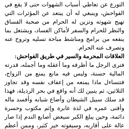
التورع عن تعاطي أسباب الشهوات حتى لا يقع في
الفواحش، وينبغي له أن يبتعد عن المؤثرات التي
تهيج شهوته وتزين له الحرام من صحبة الفساق
والنظر للحرام والسفر لأماكن الفساد، ويشتغل بما
ينفعه من برامج ومناشط مباحة تسليه وتروح عنه
وتصرف عنه الحرام.
العلاقات المحرمة والسير في طريق الفواحش:
فترى الرجل ما أظرفه وما أعقله وما أجمله، قدرته
المالية حسنة، وليس فيه مانع يمنع من الزواج،
فتتساءل ماذا يمنعه من إعفاف نفسه وقد تجاوز
الثلاثين، ثم يتبين لك أنه واقع في بحر الرذيلة، فهذا
قد سلك سبيل الشيطان وأضاع شبابه وأفسد ماله
وأفنى عمره في لذة عابرة وإثم مكتوب وحسرة
دائمة، وحين يبلغ الكبر سيعض أصابع الندم إذا صار
عالة على أقاربه، وسيفوته خير كثير، وممن أعظم