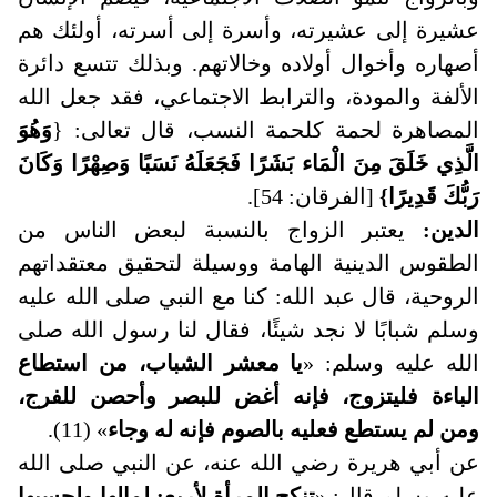
عشيرة إلى عشيرته، وأسرة إلى أسرته، أولئك هم
أصهاره وأخوال أولاده وخالاتهم. وبذلك تتسع دائرة
الألفة والمودة، والترابط الاجتماعي، فقد جعل الله
المصاهرة لحمة كلحمة النسب، قال تعالى: {
وَهُوَ
الَّذِي خَلَقَ مِنَ الْمَاء بَشَرًا فَجَعَلَهُ نَسَبًا وَصِهْرًا وَكَانَ
رَبُّكَ قَدِيرًا}
[الفرقان: 54]
.
الدين:
يعتبر الزواج بالنسبة لبعض الناس من
الطقوس الدينية الهامة ووسيلة لتحقيق معتقداتهم
الروحية، قال عبد الله: كنا مع النبي صلى الله عليه
وسلم شبابًا لا نجد شيئًا، فقال لنا رسول الله صلى
الله عليه وسلم: «
يا معشر الشباب، من استطاع
الباءة فليتزوج، فإنه أغض للبصر وأحصن للفرج،
ومن لم يستطع فعليه بالصوم فإنه له وجاء
» (11).
عن أبي هريرة رضي الله عنه، عن النبي صلى الله
عليه وسلم قال: «
تنكح المرأة لأربع: لمالها ولحسبها