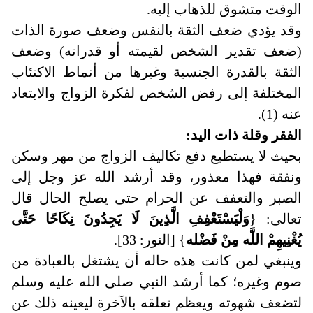
الوقت متشوق للذهاب إليه.
وقد يؤدي ضعف الثقة بالنفس وضعف صورة الذات
(ضعف تقدير الشخص لقيمته أو قدراته) وضعف
الثقة بالقدرة الجنسية وغيرها من أنماط الاكتئاب
المختلفة إلى رفض الشخص لفكرة الزواج والابتعاد
عنه (1).
الفقر وقلة ذات اليد
:
بحيث لا يستطيع دفع تكاليف الزواج من مهر وسكن
ونفقة فهذا معذور، وقد أرشد الله عز وجل إلى
الصبر والتعفف عن الحرام حتى يصلح الحال قال
تعالى: {
وَلْيَسْتَعْفِفِ الَّذِينَ لَا يَجِدُونَ نِكَاحًا حَتَّى
يُغْنِيهِمْ اللَّه مِنْ فَضْله
} [النور: 33].
وينبغي لمن كانت هذه حاله أن يشتغل بالعبادة من
صوم وغيره؛ كما أرشد النبي صلى الله عليه وسلم
لتضعف شهوته ويعظم تعلقه بالآخرة ليعينه ذلك عن