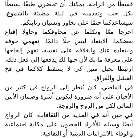
قسطًا من الراحة، يمكنك أن تحضري طبقًا بسيطًا
بكل حب وتقدميه في ليلة مضيئة بالشموع،
سيساعدكما حتمًا على تجاوز ونسيان رتابتكم.
اخرجا معًا وتكلما عن مخاوفكما وحاولا إقناع
بعضكما، الابتعاد ليس حلًا دائمًا، تفهمي خوفه
وابتعاده عنك وانغلاقه على نفسه، تفهم إلحاحها
على معرفة ما بك لأن حبها لك يدفعها إلى فعل ذلك،
ارتبطا بحبل متين كي لا يسقط كلاكما في فخ
الفشل والفراق.
في الماضي، كان يُنظر إلى الزواج في كثير من
الأحيان على أنه ضرورة لتكوين أسرة وضمان الأمن
المالي لكل من الزوج والزوجة.
في حين أنه في العديد من الثقافات، كان الزواج
أيضًا وسيلة للأفراد للحصول على مكانة اجتماعية
والوفاء بالالتزامات الدينية أو الثقافية
.