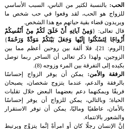
الحب:
بالنسبة لكثير من الناس، السبب الأساسي
للزواج هو الحب، لقد وقعوا في حب شخص ما
ويريدون قضاء بقية حياتهم مع هذا الشخص.
قال تعالى: {
وَمِنْ آياتِهِ أَنْ خَلَقَ لَكُمْ مِنْ أَنْفُسِكُمْ
أَزْواجًا لِتَسْكُنُوا إِلَيْها وَجَعَلَ بَيْنَكُمْ مَوَدَّةً وَرَحْمَةً
}
[الروم: 21]، فلا ألفة بين روحين أعظم مما بين
الزوجين، ولهذا ذكر تعالى أن الساحر ربما توصل
بكيده إلى التفرقة بين المرء وزوجه (8).
الرفقة والأمن:
يمكن أن يوفر الزواج إحساسًا
بالرفقة والدعم، عندما يتزوج شخصان، يصبحان
فريقًا ويمكنهما دعم بعضهما البعض خلال تقلبات
الحياة؛ وبالتالي، يمكن للزواج أن يوفر إحساسًا
بالأمان، عاطفيًا وماليًا، يمكن أن توفر الاستقرار
والشعور بالانتماء.
إنَّ الإنسان رجلًا كان أو امرأةً إنَّما يتزوَّج ويرتبط