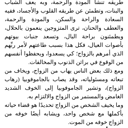
طريقه تنشأ المودة والرحمة، وبه يعف الشباب
والبنات، وتطمئن عن طريقه القلوب والأجساد، ففيه
السعادة والراحة والسكن، والمودة والرحمة،
والعطف والحنان، ترى المتزوجين ينعمون بالحلال،
ويطمئنون براحة البال، وتسعد جنبات بيوتهم
بأصوات العيال، فكل هذا بسبب طاعتهم لأمر ربِّهم
الذي أمرهم بالزواج؛ كي يسعدوا، ويحفظوا أنفسهم
من الوقوع في براثن الذنوب والمخالفات.
ومع ذلك بعض الناس يهاب من الزواج، ويخاف من
تبعاته ومسئولياته، وقد يصاب بالجاموفوبيا (رهاب
الزواج)، وتشير الجاموفوبيا إلى الخوف الشديد
الغامض والمستمر من الزواج والالتزام به.
وما يخيف الشخص من الزواج تحديدًا هو قضاء حياته
بأكملها مع شخص واحد، ويشابه أيضًا خوفه من
الزواج خوفه من الموت.