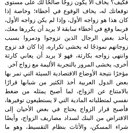
فكيف؟ يخاف ألا يكون زوجًا صالحًا لك على مستوى
توقعاتك له، يخاف الوقوع في أخطاء؛ وخاصة إذا
كان هذا هو زواجه الأول، وإذا لم يكن زواجه الأول،
فربما وقع في أخطاء سابقة لا يريد أن يكررها معك،
يأخذ بعض الرجال الذين تزوجوا ودمروا بسبب
زوجاتهم نموذجًا له يخشى تكراره، إذا كان قد تزوج
وانتهى زواجه بكارثة، فهو لا يريد أن يعاني كارثة
أخرى، يخشى المرور بالتجربة الأليمة مع زواج آخر.
مؤخرًا نتيجة الأوضاع الاقتصادية السيئة التي تمر بها
بعض الدول العربية أخذ الكثير من شبابها قرارًا
بالامتناع عن الزواج، لما أصبح يمثله من ضغط
نفسي لمتطلباته المادية التي لا يستطيعون توفيرها،
فأصبح قرار الزواج يحتاج في بعض الأحيان إلى
الاقتراض من البنك لسداد مصاريف الزواج، وأيضًا
شراء المسكن، والأثاث بنظام التقسيط، وهو ما