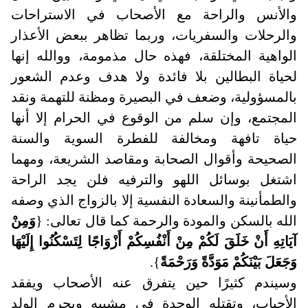
والأنس والراحة مع الأصحاب في الاستراحات
والرحلات والسفريات، وربما تظاهر ببعض الأعذار
الواهية المختلقة، فهذه حال مذمومة، ووالله إنها
لحياة البطالين بلا فائدة ولا هدف وعدم الشعور
بالمسؤولية، وضعف في البصيرة ومظنة للتهمة ونقد
المجتمع، وإن سلم من الوقوع في الحرام إلا أنها
حياة تافهة ومخالفة للفطرة السوية والسنة
الصحيحة وأقوال الصحابة ومقاصد الشريعة، ومهما
اشتغل بوسائل اللهو والترفيه فلن يجد الراحة
والطمأنينة والسعادة النفسية إلا بالزواج الذي وصفه
الله بالسكن والمودة والرحمة كما قال تعالى: {
وَمِنْ
آيَاتِهِ أَنْ خَلَقَ لَكُمْ مِنْ أَنْفُسِكُمْ أَزْوَاجًا لِتَسْكُنُوا إِلَيْهَا
وَجَعَلَ بَيْنَكُمْ مَوَدَّةً وَرَحْمَةً
}.
وسيندم كثيرًا حين يتفرق عنه الأصحاب ويفقد
الأحباب، وتقتله الوحدة في مشيبه ويحرم الولد