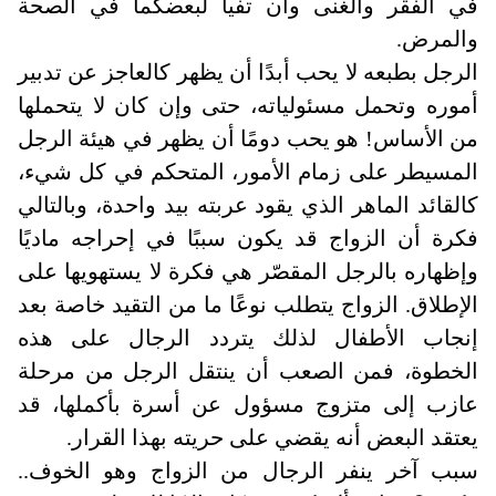
في الفقر والغنى وأن تفيا لبعضكما في الصحة
والمرض.
الرجل بطبعه لا يحب أبدًا أن يظهر كالعاجز عن تدبير
أموره وتحمل مسئولياته، حتى وإن كان لا يتحملها
من الأساس! هو يحب دومًا أن يظهر في هيئة الرجل
المسيطر على زمام الأمور، المتحكم في كل شيء،
كالقائد الماهر الذي يقود عربته بيد واحدة، وبالتالي
فكرة أن الزواج قد يكون سببًا في إحراجه ماديًا
وإظهاره بالرجل المقصّر هي فكرة لا يستهويها على
الإطلاق. الزواج يتطلب نوعًا ما من التقيد خاصة بعد
إنجاب الأطفال لذلك يتردد الرجال على هذه
الخطوة، فمن الصعب أن ينتقل الرجل من مرحلة
عازب إلى متزوج مسؤول عن أسرة بأكملها، قد
يعتقد البعض أنه يقضي على حريته بهذا القرار.
سبب آخر ينفر الرجال من الزواج وهو الخوف..