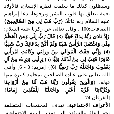
وسيظلون كذلك ما سلمت فطرة الإنسان، فالأولاد
نعمة تتعلق بها قلوب البشر وترجوها، دعا إبراهيم
عليه السلام ربه قائلًا: {
رَبِّ هَبْ لِي مِنَ الصَّالِحِينَ
}
[الصافات:100]، وقال تعالى عن زكريا عليه السلام:
{
إِذْ نَادَى رَبَّهُ نِدَاءً خَفِيًّا (3) قَالَ رَبِّ إِنِّي وَهَنَ الْعَظْمُ
مِنِّي وَاشْتَعَلَ الرَّأْسُ شَيْبًا وَلَمْ أَكُنْ بِدُعَائِكَ رَبِّ شَقِيًّا
(4) وَإِنِّي خِفْتُ الْمَوَالِيَ مِنْ وَرَائِي وَكَانَتِ امْرَأَتِي
عَاقِرًا فَهَبْ لِي مِنْ لَدُنْكَ وَلِيًّا (5) يَرِثُنِي وَيَرِثُ مِنْ آلِ
يَعْقُوبَ وَاجْعَلْهُ رَبِّ رَضِيًّا (6)
} [مريم: 3 - 6] وأثنى
الله تعالى على عباده الصالحين بمحامد كثيرة منها
قوله: {
وَالَّذِينَ يَقُولُونَ رَبَّنَا هَبْ لَنَا مِنْ أَزْوَاجِنَا
وَذُرِّيَّاتِنَا قُرَّةَ أَعْيُنٍ وَاجْعَلْنَا لِلْمُتَّقِينَ إِمَامًا
}
[الفرقان:74]
الأعراف الاجتماعية:
تهدف المجتمعات المتطلعة
نحو العلوّ والسؤدد إلى تمتين البنية الاجتماعية،