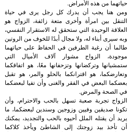
حياتهما من هذه الأمراض.
ومن هنا يجب أن يدرك كل رجل يرى في حياة
التنقل بين امرأة وأخرى متعة زائفة، الزواج هو
العلاقة الوحيدة التي ستحقق له الاستقرار النفسي،
وبه سيرى أبناء له، ولا مجال أبدًا للخوف من الروتين
طالما أن رغبة الطرفين في الحفاظ على حياتهما
موجودة، الزواج مشوار آلاف الأميال التي
ستمشيانها وتركضانها وتزحفانها معًا، هو اتفاقكما
وتعارضكما، هو اقترانكما بالحلو والمر، هو تقبل
بعضكما البعض في الفقر والغنى وأن تفيا لبعضكما
في الصحة والمرض.
الزواج تجربة صعبة تسهل بالحب والاحترام، وأن
تكونا صديقين وفيين وزوجين وسندين لبعضكما، ما
يريد أن يقتله الملل أحيوه بالحب والتجديد، يمكنك
أن تأخذ بيد زوجتك إلى الشاطئ ويأخذ كلاكما