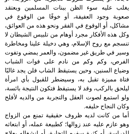
يغلب عليه سوء الظن ببنات المسلمين ويعتقد
صعوبة وجود العفيفة، أو خوفًا من الوقوع في
مشاكل، أو الوقوع في الفقر ونحو هذه من العوائق،
وكل هذه الأفكار مجرد أوهام من تلبيس الشيطان لا
تنسجم مع روح الإسلام، وهي دخيلة علينا ومخاطرة
وسير في طريق غير مضمون، والعمر يمضي وتفوت
الفرص، وكم وكم من نادم على فوات الشباب
وضياع السنين، وحين يستيقظ الشاب فلن يجد غالبًا
فتاة مميزة تقبل به، وسيضطر للقبول بأي امرأة
ليلحق بالركب، وقد لا يستيقظ فتكون النتيجة بائسة،
ولو استمع لصوت العقل والتجربة من والديه لأفلح
وكان النجاح حليفه.
أما من كانت لديه ظروف حقيقية تمنع من الزواج
وهو عازم عليه عند زوالها؛ كطبيعة عمله، أو ابتعاثه
للدراسة، أو كثرة سفره للتجارة، أو انشغاله بعلاج