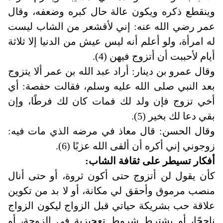
وينقطع ذكره ويكون عالة حال كبره وضعفه، وقال
عمر رضي الله عنه: إني لأقشعر من الشاب ليست
له امرأة، ولو أعلم أنه ليس عيش من الدنيا إلا ثلاثة
أيام لأحببت أن أتزوج فيهن (4).
وقال عمرو بن دينار: أراد عبد الله بن عمر ألا يتزوج
بعد النبي صلى الله عليه وسلم، فقالت حفصة: أي
أخي تزوج فإن ولد لك فمات كان لك فرطًا، وإن
بقي دعا لك بخير (5).
وقال الحسن: قال معاذ في مرضه الذي مات فيه:
زوجوني إني أكره أن ألقى الله عزبًا (6).
أفكار تسيطر على ثقافة الشاب:
كأن يقول لن أتزوج حتى أكون ثروة، أو حتى أنال
منصب مرموق وأحقق لي مكانة، أو لا بد من تكوين
علاقة حب بشريكة حياتي قبل الزواج ليكون الزواج
ناجحًا، أو يشترط شروط تعجيزية في الزوجة، أو