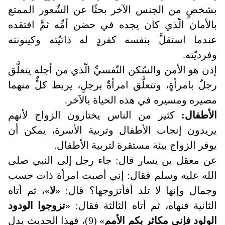
بشخصٍ من الجنس الآخر بحثًا عن الشّعور الممتع
بالأمان الّذي كان يجده في حضن أمِّه ثمَّ افتقده
عندما استقلَّ بنفسه كفردٍ له ذاتيّته وكينونته
وفرديّته.
إذن هو الأمن والسّكن النّفسيِّ الّذي من أجله يتعلَّق
رجلٌ بامرأةٍ، وتتعلَّق امرأةٌ برجلٍ، يربط كلٌّ منهما
مصيره ومسيره في هذه الحياة بالآخر.
الأطفال:
كثير من الناس يختارون الزواج لأنهم
يريدون إنجاب الأطفال وتربية الأسرة، يمكن أن
يوفر الزواج بيئة مستقرة لتربية الأطفال.
عن معقل بن يسار قال: جاء رجل إلى النبي صلى
الله عليه وسلم فقال: إني أصبت امرأة ذات حسب
وجمال وإنها لا تلد أفأتزوجها؟ قال: «
لا
»، ثم أتاه
الثانية فنهاه، ثم أتاه الثالثة فقال: «
تزوجوا الودود
الولود فإني مكاثر بكم الأمم
» (9)، فهذا الحديث يدل