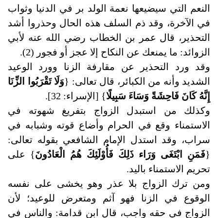
النعم التي سيضيعها نعمة الولد بر في الدنيا وثواب
في الآخرة، وقد ذم السلف هذه الحال وحذروا أشد
التحذير، قال عمر بن الخطاب رضي الله عنه لأبي
الزوائد: ما يمنعك عن النكاح إلا عجز أو فجور (2).
وقد ورد التحذير عن مقارفة الزنا وورد الوعيد
الشديد وأنه من الكبائر، قال تعالى: {
وَلَا تَقْرَبُوا الزِّنَا
إِنَّهُ كَانَ فَاحِشَةً وَسَاءَ سَبِيلًا
} [الإسراء: 32].
وكذلك من استبدل الزواج بتفريغ شهوته في
الاستمناء وقع في الحرام وأضاع قوته وشبابه في
سراب، وقد استدل الإمام الشافعي بقوله تعالى:
{
فَمَنِ ابْتَغَى وَرَاء ذَلِكَ فَأُوْلَئِكَ هُمُ الْعَادُونَ
} على
تحريم الاستمناء باليد.
ومن ترك الزواج بلا عذر وهو يخشى على نفسه
الوقوع في الزنا فهو آثم ومتعرض للوعيد؛ لأن
الزواج في حقه واجب، قال ابن قدامة: والناس في