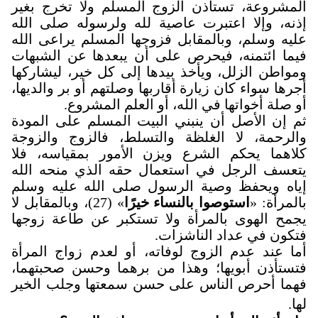
المشروعة، تستأذن الزوج المسلم ولا تخرج بغير
إذنه، وإلا اعتبرت عاصية لله ولرسوله صلى الله
عليه وسلم، وبالمقابل فزوجها المسلم يراعى الله
فيما ائتمنه، فيحرص على أن يبعدها عن الشبهات
ومواطن الزلل، ويأخذ بيدها إلى كل خير، ليشاركها
أجرها سواء كان زيارة أقاربها وصلتهم أو بر والديها،
أو صلة أخواتها في الله، أو العلم المشروع
.
ثم إن الأصل أن ينبني البيت المسلم على المودة
والرحمة، لا الغلظة والتسلط، فالزوج والزوجة
كلاهما يحكم الشرع ويزن الأمور بمقياسه، فلا
يتعسف الرجل في استعمال حقه الذي منحه الله
إياه ويحفظ وصية الرسول صلى الله عليه وسلم
بالمرأة: «
استوصوا بالنساء
خيرًا
» (27)، وبالمقابل لا
يجمح الهوى بالمرأة ولا تستكبر عن طاعة زوجها
فتكون في عداد الناشزات
.
أما عند عدم الزوج لوفاته، أو لعدم زواج المرأة
فتستأذن أبويها؛ وهذا من برهما وحسن صحبتهما،
فهما أحرص الناس على حسن سمعتها وجلب الخير
لها
.