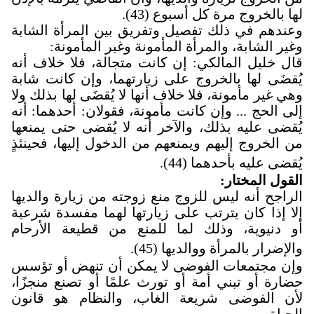
لها بالخروج مرة كل أسبوع (43).
وعندهم في ذلك تفصيل وتفريق بين المرأة الشابة
وغير الشابة، والمرأة المأمونة وغير المأمونة
:
قال خليل المالكي: إن كانت متجالة، فلا خلاف أنه
يُقضَى لها بالخروج على زيارتهما، وإن كانت شابة
وهي غير مأمونة، فلا خلاف أنها لا يُقضَى لها بذلك ولا
إلى الحج ... وإن كانت مأمونة، فقولان: أحدهما: أنه
يُقضى عليه بذلك، والآخر أنه لا يُقضى حتى يمنعها
من الخروج إليهم ويمنعهم من الدخول إليها، فحينئذٍ
يُقضى عليه بأحدهما (44).
القول المختار:
الراجح أنه ليس للزوج منع زوجته من زيارة والديها
إلا إذا كان يترتب على زيارتها لهما مفسدة شرعية
أو دنيوية، وذلك لما للمنع من قطيعة الأرحام
والإضرار بالمرأة ووالديها (45).
وإن مجتمعات الفوضى لا يمكن أن تنهض أو تؤسس
حضارة أو تبني أمة أو تورث علمًا أو تصنع منجزًا،
لأن الفوضى شريعة الغاب، والنظام هو قانون
الحياة
.