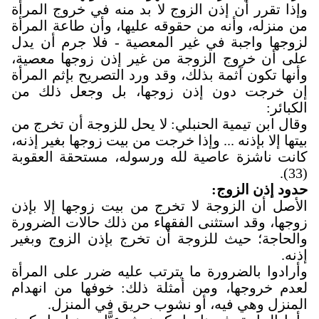
وإذا تقرر أن إذن الزوج لا بد منه في خروج المرأة
من منزله، وأنه من حقوقه عليها، وأن طاعة المرأة
لزوجها واجبة في غير المعصية - فلا جرم أن يدل
على أن خروج الزوجة من غير إذن زوجها معصية،
وأنها تكون آثمة بذلك، وقد ورد التصريح بإثم المرأة
إن خرجت دون إذن زوجها، بل وجعل ذلك من
الكبائر
:
وقال ابن تيمية الحنبلي: لا يحل للزوجة أن تخرج من
بيتها إلا بإذنه ... وإذا خرجت من بيت زوجها بغير إذنه،
كانت ناشزة عاصية لله ورسوله، مستحقة العقوبة
(33).
حدود إذن الزوج
:
الأصل أن الزوجة لا تخرج من بيت زوجها إلا بإذن
زوجها، وقد استثنى الفقهاء من ذلك حالات الضرورة
والحاجة؛ حيث للزوجة أن تخرج بإذن الزوج وبغير
إذنه
.
وأرادوا بالضرورة ما يترتب عليه ضرر على المرأة
لعدم خروجها، ومن أمثلة ذلك: خوفها من انهدام
المنزل وهي فيه، أو نشوب حريق في المنزل
.