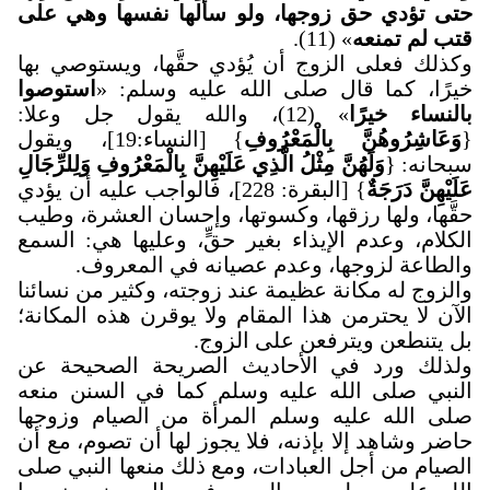
حتى تؤدي حق زوجها، ولو سألها نفسها وهي على
قتب لم تمنعه
» (11).
وكذلك فعلى الزوج أن يُؤدي حقَّها، ويستوصي بها
خيرًا، كما قال صلى الله عليه وسلم: «
استوصوا
بالنساء خيرًا
» (12)، والله يقول جل وعلا:
{
وَعَاشِرُوهُنَّ بِالْمَعْرُوفِ
} [النساء:19]، ويقول
سبحانه: {
وَلَهُنَّ مِثْلُ الَّذِي عَلَيْهِنَّ بِالْمَعْرُوفِ وَلِلرِّجَالِ
عَلَيْهِنَّ دَرَجَةٌ
} [البقرة: 228]، فالواجب عليه أن يؤدي
حقَّها، ولها رزقها، وكسوتها، وإحسان العشرة، وطيب
الكلام، وعدم الإيذاء بغير حقٍّ، وعليها هي: السمع
والطاعة لزوجها، وعدم عصيانه في المعروف.
والزوج له مكانة عظيمة عند زوجته، وكثير من نسائنا
الآن لا يحترمن هذا المقام ولا يوقرن هذه المكانة؛
بل يتنطعن ويترفعن على الزوج.
ولذلك ورد في الأحاديث الصريحة الصحيحة عن
النبي صلى الله عليه وسلم كما في السنن منعه
صلى الله عليه وسلم المرأة من الصيام وزوجها
حاضر وشاهد إلا بإذنه، فلا يجوز لها أن تصوم، مع أن
الصيام من أجل العبادات، ومع ذلك منعها النبي صلى