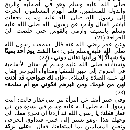
صلى الله عليه وسلم وهو في أصحابه والريح
والدولة للمسلمين، فلما انهزم المسلمون، انحزت
إلى رسول الله صلى الله عليه وسلم، فجعلت
أباشر القتال وأذب عن رسول الله صلى الله عليه
وسلم بالسيف وأرمى بالقوس حتى خلصت إليّ
الجراحة (21).
وعن عمر رضي الله عنه قال: سمعت رسول الله
صلى الله عليه وسلم يقول: «
ما التفت يوم أحد يمينًا
ولا شمالًا إلا ورأيتها تقاتل دوني
» (22).
وتستأذنه صلى الله عليه وسلم أم سنان الأسلمية
في الخروج إلى خيبر للسقيا ومداواة الجرحى فقال
لها عليه الصلاة والسلام: «
فإن لك صواحب قد أذنت
لهن من قومك ومن غيرهم فكوني مع أم سلمة
»
(23).
وفي خيبر أيضًا عن امرأة من بني غفار قالت: أتيت
رسول الله صلى الله عليه وسلم في نسوة من بني
غفار فقلنا: يا رسول الله قد أردنا أن نخرج معك إلى
وجهك هذا -وهو يسير إلى خيبر- فنداوي الجرحى
ونعين المسلمين بما استطعنا، فقال: «
على بركة