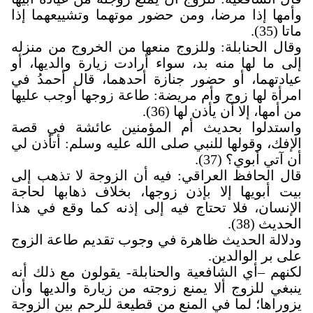
وأمها إذا مرضا، ومن حضور موتهما وتشييعهما إذا
ماتا (35).
وقال الحنابلة
:
وللزوج منعها من الخروج من منزله
إلى ما لها منه بد، سواء أرادت زيارة والديها، أو
عيادتهما، أو حضور جنازة أحدهما، قال أحمدُ في
امرأة لها زوج وأم مريضة: طاعة زوجها أوجب عليها
من أمها، إلا أن يأذن لها (36).
واستدلوا بحديث أم المؤمنين عائشة في قصة
الإفك، وقولها للنبي صلى الله عليه وسلم: أتأذن لي
أن آتي أبوي؟ (37).
قال الحافظ العراقي: فيه أن الزوجة لا تذهب إلى
بيت أبويها إلا بإذن زوجها، بخلاف ذهابها لحاجة
الإنسان، فلا تحتاج فيه إلى إذنه كما وقع في هذا
الحديث (38).
ودلالة الحديث ظاهرة في وجوب تقديم طاعة الزوج
على بر الوالدين
.
لكنهم –أي الشافعية والحنابلة- يقولون مع ذلك أنه
ينبغي للزوج ألا يمنع زوجته من زيارة والديها وأن
يزوراها؛ لما في المنع من قطيعة للرحم بين الزوجة