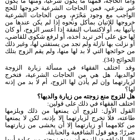
وأما الحاجة، فمهنا ما يكون شرعيًّا، ومنها ما يكون
غير شرعي، فمن الحاجات الشرعية خروجها للحج
الواجب مع وجود مَحْرَمٍ، ومن الحاجات الشرعية
خروجها للإتيان بمأكل ونحوه إذا لم يكن عندها من
يأتيها به، أو لاكتساب النفقة إذا أعسر الزوج، أو كان
لها حق على آخر تريد أخذه، أو لرفع شكوى للقاضي،
أو نزلت بها نازلة ولم تجد من يستفتي لها، وغير ذلك
من حوائجها التي لا بد لها منها، ولم يقم الزوج بتلك
الحوائج (34).
وقد اختلف الفقهاء في مسألة زيارة الزوجة
لوالديها، هل هي من الحاجات الشرعية، فتخرج
لزيارتهما وإن لم يأذن لها الزوج، أم لا بد من إذنه
لها؟
هل للزوج منع زوجته من زيارة والديها؟
اختلف الفقهاء في ذلك على قولين
:
القول الأول: للزوج أن يمنعها من ذلك ويلزمها
طاعته، فلا تخرج لزيارتهما إلا بإذنه، لكن لا يمنعها
من كلامهما أو زيارتهما إلا أن يخشى من زيارتهما
ضررًا؛ وهو قول الشافعية والحنابلة
.
قال الشافعية: للزوج أن يمنع زوجته من عيادة أبيها