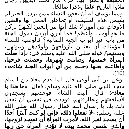
ملأوا التاريخ علمًا وذكرًا صالحًا.
ومما يؤسف له أن بعض النساء ممن يردن الخير لم
يفهمن هذه الحقيقة، أو تجاهلن العمل بها وقضين
الأوقات في أمور لا شك أنها من الخير؛ لكنهنَّ تركن
ما هو أوجب وأعظم! فما أدري أيردن دخول الجنة
من باب غير أبواب الجنة الثمانية؟ فالوصية للنساء
المؤمنات أن يعتنين بأزواجهنَّ وأولادهن وبيوتهن،
ويستيقنّ قوله صلى الله عليه وسلم في: «
إذا صلت
المرأة خمسها، وصامت شهرها، وحصنت فرجها،
وأطاعت بعلها دخلت من أي أبواب الجنة شاءت
»
(10).
وعن ابن أبى أوفى قال: لما قدم معاذ من الشام
سجد للنبي صلى الله عليه وسلم، فقال: «
ما هذا يا
معاذ
»؛ قال: أتيت الشام فوجدتهم يسجدون
لأساقفتهم وبطارقتهم، فوددت في نفسي أن نفعل
ذلك بك يا رسول الله، فقال رسول الله صلى الله
عليه وسلم: «
لا تفعلوا ذلك، فإني لو كنت آمرًا أحدًا
أن يسجد لغير الله، لأمرت المرأة أن تسجد لزوجها،
والذي نفسي محمد بيده لا تؤدي المرأة حق ربها