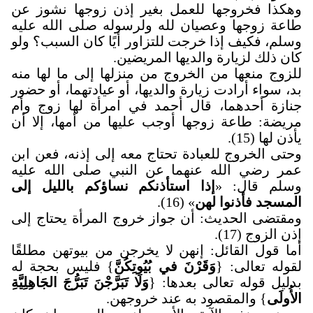
وهكذا فخروجها للعمل بغير إذن زوجها نشوز عن
طاعة زوجها وعصيان لله ولرسوله صلى الله عليه
وسلم، فكيف إذا خرجت للتزاور أيًا كان السبب؟ ولو
كان ذلك لزيارة والديها المريضين
.
للزوج منعها من الخروج من منزلها إلى ما لها منه
بد، سواء أرادت زيارة والديها، أو عيادتهما، أو حضور
جنازة أحدهما، قال أحمد في امرأة لها زوج وأم
مريضة: طاعة زوجها أوجب عليها من أمها، إلا أن
يأذن لها (15).
وحتى الخروج للعبادة تحتاج معه إلى إذنه، فعن ابن
عمر رضي الله عنهما عن النبي صلى الله عليه
وسلم قال: «
إذا استأذنكم نساؤكم بالليل إلى
المسجد فأذنوا لهن
» (16).
ومقتضى الحديث: أن جواز خروج المرأة يحتاج إلى
إذن الزوج (17).
أما قول القائل: إنهن لا يخرجن من بيوتهن مطلقًا
لقوله تعالى: {
وَقَرْنَ في بُيُوتِكُنَّ
} فليس بحجة له
بدليل قوله تعالى بعدها: {
وَلَا تَبَرَّجْنَ تَبَرُّجَ الجَاهِلِيَّةِ
الأُولَى
} والمقصود به عند خروجهن
.