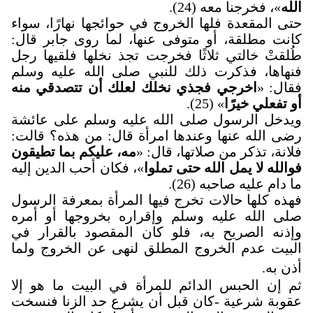
الله
»، فخرجنا معه (24).
حتى المقعدة فلها الخروج في حوائجها نهارًا، سواء
كانت مطلقة، أو متوفى عنها، لما روى جابر قال:
طُلقتْ خالتي ثلاثًا فخرجت تجذ نخلها فلقيها رجل
فنهاها، فذكرت ذلك للنبي صلى الله عليه وسلم
فقال: «
اخرجي فجذي نخلك لعلك أن تتصدقي منه
أو تفعلي خيرًا
» (25).
ويدخل الرسول صلى الله عليه وسلم على عائشة
رضى الله عنها وعندها امرأة قال: من هذه؟ قالت:
فلانة، تذكر من صلاتها، قال: «
مه، عليكم بما تطيقون
فوالله لا يمل الله حتى تملوا
»، فكان أحب الدين إليه
ما دام عليه صاحبه (26).
فهذه كلها حالات تخرج فيها المرأة بمعرفة الرسول
صلى الله عليه وسلم وإقراره بخروجها أو أمره
وإذنه الصريح به، فلو كان المقصود بالقرار في
البيت عدم الخروج المطلق لنهى عن الخروج ولما
أذن به
.
ثم إن الحبس الدائم للمرأة في البيت ما هو إلا
عقوبة شرعية -كان قبل أن يشرع حد الزنا فنسخت