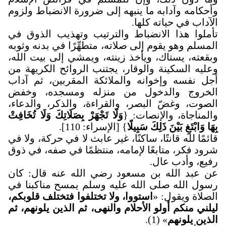
وأحكامه وآدابه ما ينبهه إلى ضرورة الانضباط ولزوم
الآداب في حياته كلها.
تأملوا هذا الانضباط والترتيب وتهذيب الذوق في
المسلم وهو يقوم إلى صلاته، متطهِّرًا في بدنه وثوبه
وبقعته، يستاك، ويأخذ زينته، ويمشي إلى بيت الله،
وعليه السكينة والوقار، يجتنب الروائح الكريهة من
أجل نفسه وإخوانه والملائكة المقربين، ثم آداب
الخروج والدخول من منزله ومسجده، وخفض
الصوت، وغضّ البصر، والقراءة، والذكر، والدعاء،
والمناجاة، والإنصات: {
وَلَا تَجْهَرْ بِصَلَاتِكَ وَلَا تُخَافِتْ
بِهَا وَابْتَغِ بَيْنَ ذَلِكَ سَبِيلًا
} [الإسراء: 110]
.
قائمًا لله قانتًا، ساكنًا، غير عابث لا في حركة، ولا في
شرود فكر، متابعًا لإمامه، منتظمًا في صفه، في ذوق
رفيع، وأدب عال.
عن عبد الله بن مسعود رضي الله عنه قال: كان
رسول الله صلى الله عليه وسلم يمسح مناكبنا في
الصلاة ويقول: «
استووا، ولا تختلفوا فتختلف قلوبكم،
ليلني منكم أولو الأحلام والنهى، ثم الذين يلونهم، ثم
الذين يلونهم
» (1).