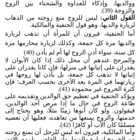
ووالديها، وإذكاء للعداوة والشحناء بين الزوج
والزوجة (39).
القول الثاني:
ليس للزوج منع زوجته من الذهاب
لزيارة والديها، وهو قول الحنفية والمالكية
.
أما الحنفية، فيرون أن للمرأة أن تذهب لزيارة
والديها مرة كل جمعة، وكذلك لزيارة محارمها مرة
كل سنة، سواء أذن الزوج لها أم لم يأذن (40)
والمرجح عندهم أن محل ذلك إذا كان الأبوان لا
يقدران على إتيانها في منزلها، فإن كانا يقدران على
إتيانها لا تذهب كل جمعة، بل يأذن لها زوجها في
زيارتهما في المرة بعد الأخرى بحسب العرف؛ فإن
كثرة الخروج غير محمودة (41).
ويؤكد الحنفية في تعظيم حق الوالدين وتقديمه على
طاعة الزوج في حال ما إذا مرض أحد الوالدين،
فيقولون: ولو كان أبوها زمِنًا مثلًا، وهو يحتاج إلى
خدمتها، والزوج يمنعها من تعاهده، فعليها أن تعصيه
مسلمًا كان الأب أو كافرًا (42)
.
وأما المالكية، فيرون أنه ليس للرجل أن يمنع زوجته
من الخروج لزيارة والديها، وأن القاضي يلزمه بالإذن