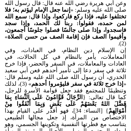
وعن أبي هريرة رضي الله عنه قال: قال رسول الله
صلى الله عليه وسلم: «
إنما جعل الإمام ليؤتم به؛ فلا
تختلفوا عليه، فإذا ركع فاركعوا، وإذا قال: سمع الله
لمن حمده، فقولوا: ربنا لك الحمد، وإذا سجد
فاسجدوا، وإذا صلى جالسًا فصلوا جلوسًا أجمعون،
وأقيموا الصف فإن إقامة الصف من حسن الصلاة
»
(2).
إن الإسلام دين النظام، في العبادات، وفي
المعاملات، يأمر بالنظام في كل الحالات، في
العادات والمعاملات، في السفر والحضر، فإذا خرج
ثلاثة في سفر دعا إلى تأمير أحدهم فعن أبي سعيد
الخدري، أن رسول الله صلى الله عليه وسلم قال:
«
إذا خرج ثلاثة في سفر فليؤمروا أحدهم
» (3)، لذلك
وتنظيمًا للمجتمع فقد جعل قوامة الأسرة للرجل،
كما قال تعالى: {
الرِّجَالُ قَوَّامُونَ عَلَى النِّسَاءِ بِمَا
فَضَّلَ اللهُ بَعْضَهُمْ عَلَى بَعْضٍ وَبِمَا أَنْفَقُوا مِنْ
أَمْوَالِهِمْ
} [النساء: 34]، فهو أقدر على القيام بهذا
الاختصاص من المرأة، إذ جعل مجالها الطبيعي
يتناسب مع فطرتها النفسية وتكوينها الجسمي، وهو
إمداد المجتمع المسلم بالأجيال المؤمنة المهيأة