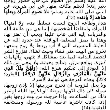
الله عليه وسلم من الصوم في حال حضور زوجها
بغير إذنه؛ لعظم مكانته منها، عن أبي هريرة، عن
النبي صلى الله عليه وسلم: «
لا تصوم المرأة وبعلها
شاهد إلا بإذنه
» (13).
هذا، وطاعة الزوج ليست تسلطًا منه، ولا امتهانًا
للمرأة، وانتقاصًا لشخصيتها، إنما هي من طاعة الله
والقربات إليه التي تثاب عليها ويجب أن تعتز بها،
وهذا ما يميز المسلمة الواقفة عند حدود الله عن
العابثة المتسيبة، التي لا أب يردها ولا زوج يمنعها،
تخرج من البيت متى تشاء وحيث تشاء، فتزرع الشر
لتحصد الندامة فيما بعد بمشاكل لا تنتهي، واتهامات
كثيرة، وواقع مرير، ونتائج وخيمة، ولا ينجي من ذلك
إلا العودة إلى تحكيم شرع الله: {
وَلَهُنَّ مِثْلُ الذِي
عَلَيْهِنَّ بالْمَعْرُفِ ولِلرِّجَالِ عَلَيْهِنَّ دَرَجَةٌ
} [البقرة:
228]، وهذه الدرجة هي قوامة الأسرة
.
ولا يحل للزوجة أن تخرج من بيتها إلا بإذن زوجها،
سواء كان ذلك لكونها مرضعًا أو لكونها قابلة أو غير
ذلك من الصناعات، وإذا خرجت من بيت زوجها بغير
إذنه كانت ناشزة عاصية لله ورسوله ومستحقة
للعقوبة (14).