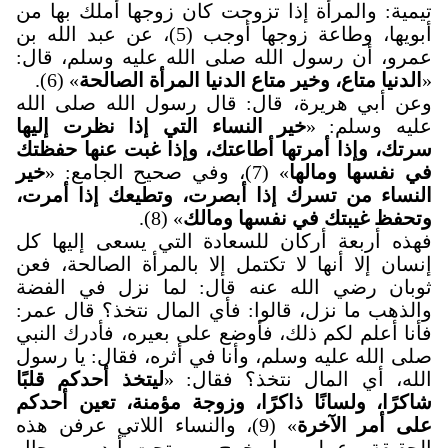
تيمية: والمرأة إذا تزوجت كان زوجها أملك بها من
أبويها، وطاعة زوجها أوجب (5)، عن عبد الله بن
عمرو، أن رسول الله صلى الله عليه وسلم، قال:
«
الدنيا متاع، وخير متاع الدنيا المرأة الصالحة
» (6).
وعن أبي هريرة، قال: قال رسول الله صلى الله
عليه وسلم: «
خير النساء التي إذا نظرت إليها
سرتك، وإذا أمرتها أطاعتك، وإذا غبت عنها حفظتك
في نفسها ومالها
» (7)، وفي صحيح الجامع: «
خير
النساء من تسرك إذا أبصرت، وتطيعك إذا أمرت،
وتحفظ غيبتك في نفسها ومالك
» (8).
فهذه أربعة أركان للسعادة التي يسعى إليها كل
إنسان إلا أنها لا تكتمل إلا بالمرأة الصالحة، فعن
ثوبان رضي الله عنه قال: لما نزل في الفضة
والذهب ما نزل، قالوا: فأي المال نتخذ؟ قال عمر:
فأنا أعلم لكم ذلك، فأوضع على بعيره، فأدرك النبي
صلى الله عليه وسلم، وأنا في أثره، فقال: يا رسول
الله، أي المال نتخذ؟ فقال: «
ليتخذ أحدكم قلبًا
شاكرًا، ولسانًا ذاكرًا، وزوجة مؤمنة، تعين أحدكم
على أمر الآخرة
» (9)، والنساء اللاتي عرفن هذه
الحقيقة وعملن بها، خرج من تحت أيديهن رجال