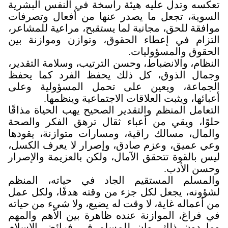
تعكسه وتدل عليه هيئة راسخة في النفس البشرية
السوية، تجعل ما يصدر عنها من أفعال وتصرفات
موافقة للحق، مجانبة لما يستقبح، مراعية للمشاعر،
التزام في إعطاء الحقوق، وتوازن وموازنة بين
الحقوق والمسؤوليات
.
النظام، والانضباط، وحسن الترتيب، وسلامة التقدير،
وجمال الذوق، كل ذلك يحفظ الفرد كما يحفظ
الجماعة، ويعين على تحمل المسؤولية وعلى
أعبائها، ويثبت العلاقات الاجتماعية وينظمها
.
التعامل المنظم والتقدير الصحيح يهب الحياة مذاقًا
حلوًا، ويقي من أعباء ثقال ترهق الفكر والصحة
والمال، مسالك راقية، ومسارات متوازنة، يقودها
وعي عميق، وعزم صادق، وإصرار لا يعرف الكسل،
ليس بالقوة تتحقق الآمال، ولكن بالعزيمة والإصرار
وحسن الأدب.
والمسلم المستقيم الجاد في حياته، المنظم
لشؤونه، يجعل لكل جزء من وقته هدفًا، ولكل عمل
من أعماله غاية، لا وقت له يضيع، ولا شيء من حياته
في فراغ، الموازنة عنده ظاهرة بين الأهم والمهم
وما دون ذلك، وإن للمسلم في فرائض الإسلام