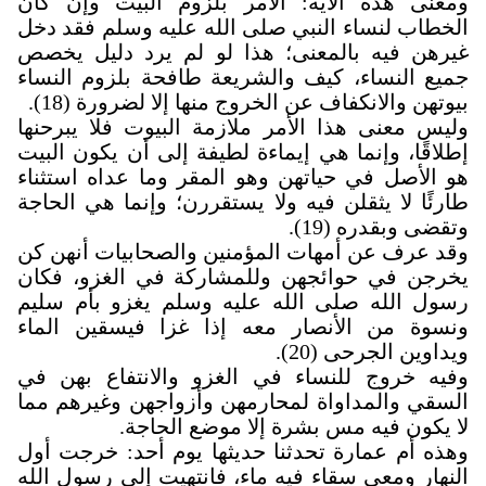
ومعنى هذه الآية: الأمر بلزوم البيت وإن كان
الخطاب لنساء النبي صلى الله عليه وسلم فقد دخل
غيرهن فيه بالمعنى؛ هذا لو لم يرد دليل يخصص
جميع النساء، كيف والشريعة طافحة بلزوم النساء
بيوتهن والانكفاف عن الخروج منها إلا لضرورة (18).
وليس معنى هذا الأمر ملازمة البيوت فلا يبرحنها
إطلاقًا، وإنما هي إيماءة لطيفة إلى أن يكون البيت
هو الأصل في حياتهن وهو المقر وما عداه استثناء
طارئًا لا يثقلن فيه ولا يستقررن؛ وإنما هي الحاجة
وتقضى وبقدره (19).
وقد عرف عن أمهات المؤمنين والصحابيات أنهن كن
يخرجن في حوائجهن وللمشاركة في الغزو، فكان
رسول الله صلى الله عليه وسلم يغزو بأم سليم
ونسوة من الأنصار معه إذا غزا فيسقين الماء
ويداوين الجرحى (20).
وفيه خروج للنساء في الغزو والانتفاع بهن في
السقي والمداواة لمحارمهن وأزواجهن وغيرهم مما
لا يكون فيه مس بشرة إلا موضع الحاجة
.
وهذه أم عمارة تحدثنا حديثها يوم أحد: خرجت أول
النهار ومعي سقاء فيه ماء، فانتهيت إلى رسول الله