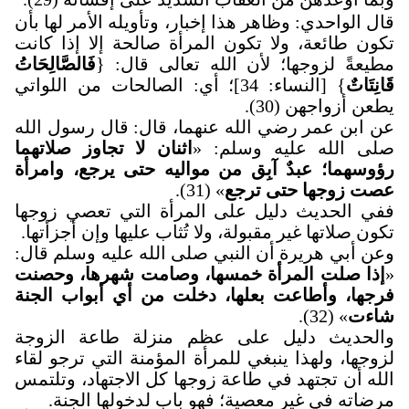
قال الواحدي: وظاهر هذا إخبار، وتأويله الأمر لها بأن
تكون طائعة، ولا تكون المرأة صالحة إلا إذا كانت
مطيعةً لزوجها؛ لأن الله تعالى قال: {
فَالصَّالِحَاتُ
قَانِتَاتٌ
} [النساء: 34]؛ أي: الصالحات من اللواتي
يطعن أزواجهن (30).
عن ابن عمر رضي الله عنهما، قال: قال رسول الله
صلى الله عليه وسلم: «
اثنان لا تجاوز صلاتهما
رؤوسهما؛ عبدٌ آبِق من مواليه حتى يرجع، وامرأة
عصت زوجها حتى ترجع
» (31).
ففي الحديث دليل على المرأة التي تعصي زوجها
تكون صلاتها غير مقبولة، ولا تُثاب عليها وإن أجزأتها.
وعن أبي هريرة أن النبي صلى الله عليه وسلم قال:
«
إذا صلت المرأة خمسها، وصامت شهرها، وحصنت
فرجها، وأطاعت بعلها، دخلت من أي أبواب الجنة
شاءت
» (32)
.
والحديث دليل على عظم منزلة طاعة الزوجة
لزوجها، ولهذا ينبغي للمرأة المؤمنة التي ترجو لقاء
الله أن تجتهد في طاعة زوجها كل الاجتهاد، وتلتمس
مرضاته في غير معصية؛ فهو باب لدخولها الجنة.