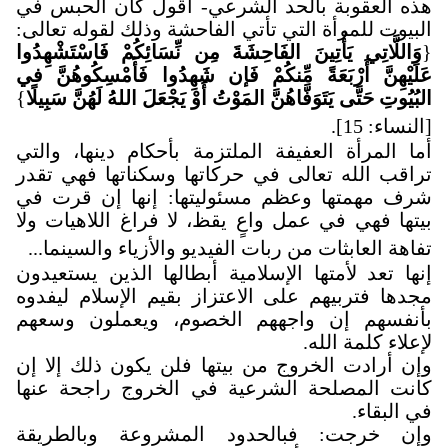
هذه العقوبة بالحد الشرعي- أقول كان الحبس في
البيوت للمرأة التي تأتي الفاحشة وذلك لقوله تعالى:
{
وَاللَّاتِي يَأْتِينَ الفَاحِشَةَ مِن نِّسَائِكُمْ فَاسْتَشْهِدُوا
عَلَيْهِنَّ أَرْبَعَةً مِّنكُمْ فَإن شَهِدُوا فَأَمْسِكُوهُنَّ في
البُيُوتِ حَتَّى يَتَوَفَّاهُنَّ المَوْتُ أَوْ يَجْعَلَ اللهُ لَهُنَّ سَبِيلًا
}
[النساء: 15].
أما المرأة العفيفة الملتزمة بأحكام دينها، والتي
تراقب الله تعالى في حركاتها وسكناتها فهي تقدر
شرف مهمتها وعظم مسئوليتها: إنها إن قرت في
بيتها فهي في عمل واعٍ يقظ، لا فراغ اللاهيات ولا
تفاهة العابثات من ربات الفيديو والأزياء والسينما
...
إنها تعد لأمتها الإسلامية أبطالها الذين يستعيدون
مجدها فتربيهم على الاعتزاز بقيم الإسلام ليفدوه
بأنفسهم إن واجههم الخصوم، ويعملون وسعهم
لإعلاء كلمة الله
.
وإن أرادت الخروج من بيتها فلن يكون ذلك إلا إن
كانت المصلحة الشرعية في الخروج راجحة عنها
في البقاء
.
وإن خرجت: فبالحدود المشروعة وبالطريقة