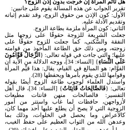
هل تأثم المرأة إن خرجت بدون إذن الزوج؟
تقرير الجواب عن هذه المسألة يقوم على جانبين
:
الأول: كون الإذن من حقوق الزوج، وقد تقدم إثباته
وتقديم الأدلة عليه
.
الثاني: كون المرأة ملزمة بطاعة الزوج
.
جعلت الشريعة للزوجة حقوقًا على زوجها مثل
النفقة والسُّكنى، كما جعلت للزوج حقوقًا على
زوجته، ومن ذلك حق الطاعة المأخوذ من قوامته
عليها؛ والتي جاءت في قوله تعالى: {
الرِّجَالُ قَوَّامُونَ
عَلَى النِّسَاءِ
} [النساء: 34]، ووجه الدلالة من الآية أن
القوَّام: هو المبالغ في القيام، يقال: هذا قيِّم المرأة
وقوامها للذي يقوم بأمرها ويحفظها (28).
واستدل العلماء لوجوب طاعة الزوج أيضًا بقوله
تعالى: {
فَالصَّالِحَاتُ قَانِتَاتٌ
} [النساء: 34]، قال أهل
التفسير: فالصالحات منهن قانتات مطيعات
لأزواجهن، حافظات لما غاب واستتر من أمور
الزوجية التي لا يصح أن يطلع عليها أحد مهما كان،
كالأعراض وما يحصل في الخلوات، وذلك بما
وعدهن الله من الثواب العظيم على حفظ الغيب،
وبما أوعدهن من العقاب الشديد على إفشائه (29).