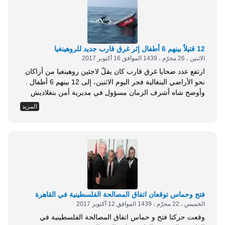
12 قتيلاً بينهم 6 أطفال إثر غرق قارب جديد للروهينغيا
الاثنين ، 26 محرّم ، 1439 الموافق 16 أكتوبر 2017
ارتفع عدد ضحايا غرق قارب كان يقلّ لاجئين روهينغيا من أراكان
نحو الأراضي البنغالية فجر اليوم الاثنين، إلى 12 بينهم 6 أطفال .
وأوضح شاه أشرف الزمان مسؤول في مديرية أمن بنغلاديش
في تصريح صحفي، أنّ القارب كان محمّلاً أكثر من طاقته، الأمر
المزيد
الذي أدّى إلى غرقه قبالة خليج البنغال . وأضاف أشرف الزمان،
أنّ قرابة 65 شخصاً كانوا على...
فتح وحماس توقعان اتفاق المصالحة الفلسطينية في القاهرة
الخميس ، 22 محرّم ، 1439 الموافق 12 أكتوبر 2017
وقعت حركتا فتح و حماس اتفاق المصالحة الفلسطينية في