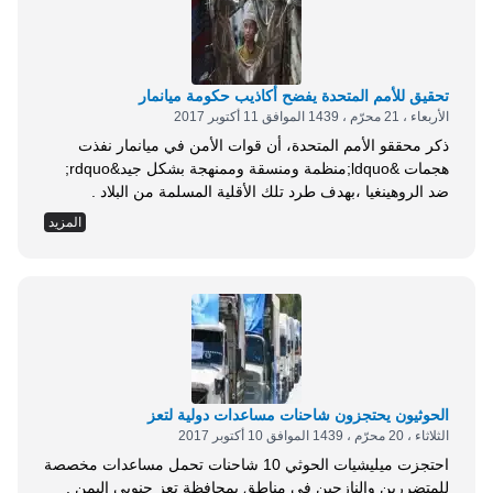
تحقيق للأمم المتحدة يفضح أكاذيب حكومة ميانمار
الأربعاء ، 21 محرّم ، 1439 الموافق 11 أكتوبر 2017
ذكر محققو الأمم المتحدة، أن قوات الأمن في ميانمار نفذت
هجمات &ldquo;منظمة ومنسقة وممنهجة بشكل جيد&rdquo;
ضد الروهينغيا ،بهدف طرد تلك الأقلية المسلمة من البلاد .
ووردت النتائج في أول تحقيق شامل حول الأزمة في ولاية راخين
المزيد
بميانمار من قبل مكتب حقوق الانسان التابع للأمم المتحدة، بعد
مقابلات مع عشرات الأشخاص على أرض الواقع . وكان العنف قد
تسبب في...
الحوثيون يحتجزون شاحنات مساعدات دولية لتعز
الثلاثاء ، 20 محرّم ، 1439 الموافق 10 أكتوبر 2017
احتجزت ميليشيات الحوثي 10 شاحنات تحمل مساعدات مخصصة
للمتضررين والنازحين في مناطق بمحافظة تعز جنوبي اليمن .