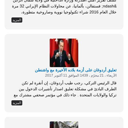
كشف تقرير أمني أصدرته وزارة الداخلية في ولاية شمال الراين
&ndash; فستفالن، بألمانيا، عن محاولات النظام الإيراني 32 مرة
خلال العام 2016 شراء تكنولوجيا نووية وصاروخية متطورة،
ممكن أن تستخدم لصنع أسلحة نووية . وبحسب ما جاء في
المزيد
التقرير، فقد حاولت إيران شراء معدات وتكنولوجيا قابلة
للاستعمال في البرنامج النووي العسكري والصواريخ الباليستية
بطرق غير قانونية من بعض الشركات ....
تعليق أردوغان على أزمة بلاده الأخيرة مع واشنطن
الأربعاء ، 21 محرّم ، 1439 الموافق 11 أكتوبر 2017
قال الرئيس التركي، رجب طيب أردوغان، إن أنقرة لم تكن
الطرف البادئ في مشكلة تعليق اصدار تأشيرات الدخول بين
تركيا والولايات المتحدة . جاء ذلك في مؤتمر صحفي مشترك مع
الرئيس الصربي ألكسندر فوتشيتش، في بلغراد . وأردف:
المزيد
الولايات المتحدة هي المسؤولة عن هذه القضية، واستنكر عدم
قيام مسؤوليها الكبار بأي اتصال (حول الموضوع) مع مسؤولينا لا
سيما وزير خارجيتنا...