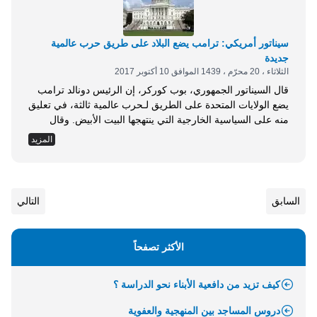
سيناتور أمريكي: ترامب يضع البلاد على طريق حرب عالمية
جديدة
الثلاثاء ، 20 محرّم ، 1439 الموافق 10 أكتوبر 2017
قال السيناتور الجمهوري، بوب كوركر، إن الرئيس دونالد ترامب
يضع الولايات المتحدة على الطريق لـحرب عالمية ثالثة، في تعليق
منه على السياسية الخارجية التي ينتهجها البيت الأبيض. وقال
كوركر، في مقابلة مع صحيفة نيويورك تايمز إن ترامب يثير قلقه
المزيد
مضيفا: يجب أن يشعر كل من يهتم بأمتنا بالقلق. وجاءت
تصريحات كوركر في ذروة المناوشات المتبادلة بينه وبين ترامب
عبر تويتر...
السابق
التالي
الأكثر تصفحاً
كيف تزيد من دافعية الأبناء نحو الدراسة ؟
دروس المساجد بين المنهجية والعفوية