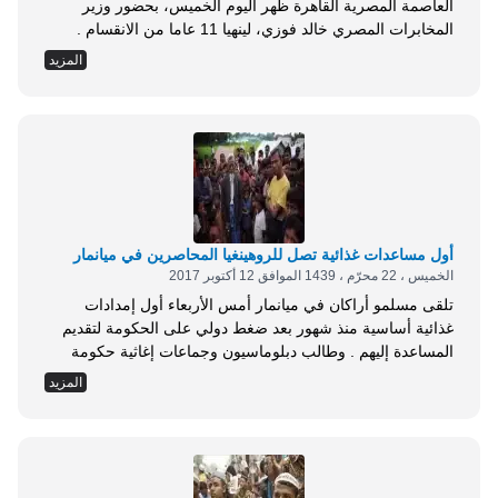
العاصمة المصرية القاهرة ظهر اليوم الخميس، بحضور وزير
المخابرات المصري خالد فوزي، لينهيا 11 عاما من الانقسام .
ووقع عن حركة فتح عزام الاحمد، عضو اللجنة المركزية للحركة،
المزيد
فيما وقع عن حركة حماس صالح العاروري، نائب رئيس المكتب
السياسي لحركة حماس، في مؤتمر صحفي مسجل وسط تصفيق
من الحضور . وفي...
أول مساعدات غذائية تصل للروهينغيا المحاصرين في ميانمار
الخميس ، 22 محرّم ، 1439 الموافق 12 أكتوبر 2017
تلقى مسلمو أراكان في ميانمار أمس الأربعاء أول إمدادات
غذائية أساسية منذ شهور بعد ضغط دولي على الحكومة لتقديم
المساعدة إليهم . وطالب دبلوماسيون وجماعات إغاثية حكومة
ميانمار بالتحرك بعدما نشرت رويترز تقريرا حصريا عن الوضع
المزيد
السيئ الذى يعانى منه آلاف الروهينغيا المسلمين في قرى (آه
نوك بين) و(نيونغ بين جي) الشهر الماضي . وقال مونغ مونغ
المسؤول الإداري في...