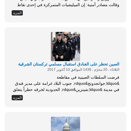
وقالت مصادر أمنية: إن الميليشيات المتمركزة في إحدى نقاط
التفتيش بمديرية حيس والحسينية، منعت مرور الشاحنات التي
المزيد
تحمل المساعدات القادمة من ميناء الحديدة . وكانت المساعدات
المقدمة من برنامج الغذاء العالمي موجهة للمناطق الأكثر تضررا
في تعز، وتشمل مديرية الوازعية ومقبنة والبرح غربي...
الصين تحظر على الفنادق استقبال مسلمي تركستان الشرقية
الثلاثاء ، 20 محرّم ، 1439 الموافق 10 أكتوبر 2017
فرضت السلطات الصينية في مقاطعة
&ldquo;جوانجدونج&rdquo; جنوب البلاد غرامة على مدير فندق
في مدينة &ldquo;شينزين&rdquo; الحدودية لخرقه حظراً يتعلق
باستضافة مسلمي الأويغور، وذلك قبيل مؤتمر الحزب الشيوعي
المزيد
الحاكم في الصين الشهر الْجَارِي . وأكدت موظفة في الفندق
الذي جرى تغريم مديره على أنه ووَفْقَاً للضوابط التي وضعتها
الشرطة المحلية، فإن الفندق عليه أن يدفع غرامة لقبوله ضيفاً
من تركستان الشرقية...