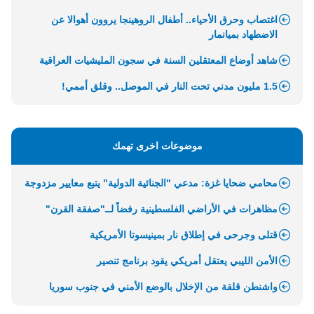
اغتصاب وحرق الأحياء.. أطفال الروهينجا يروون أهوالا عن
الاضطهاد بميانمار
شاهد أوضاع المعتقلين السنة في سجون المليشيات العراقية
1.5 مليون مدني تحت النار في الموصل.. وقلق أممي!
موضوعات اخرى تهمك
محامي ضحايا غزة: مدعي "الجنائية الدولية" يتبع معايير مزدوجة
مظاهرات في الأراضي الفلسطينية رفضاً لــ"صفقة القرن"
قتلى وجرحى في إطلاق نار بمينيسوتا الأمريكية
الأمن الليبي يعتقل أمريكي يقود برنامج تنصير
واشنطن قلقة من الإخلال بالوضع الأمني في جنوب سوريا