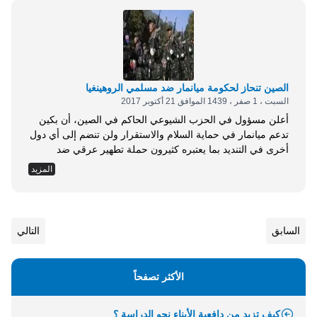
استهدفت قرية...
الصين تنحاز لحكومة ميانمار ضد مسلمي الروهينغيا
السبت ، 1 صفر ، 1439 الموافق 21 أكتوبر 2017
أعلن مسؤول في الحزب الشيوعي الحاكم في الصين، أن بكين
تدعم ميانمار في حماية السلام والاستقرار ولن تنضم إلى أي دول
أخرى في التنديد بما يعتبره كثيرون حملة تطهير عرقي ضد
مسلمي الروهينغيا . وقال قوه يى تشو، المسؤول بالقسم الدولي
المزيد
في الحزب، للصحفيين، يوم السبت، إن بكين تدين ما أسماه بـ
الأعمال العنيفة والإرهابية، في إشارة لما تزعمه حكومة...
السابق
التالي
الأكثر تصفحاً
كيف تزيد من دافعية الأبناء نحو الدراسة ؟