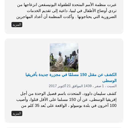
عبرت منظمة الأمم المتحدة للطفولة اليونيسفعن انزعاجها من
تردي أوضاع الأطفال في ليبيا، داعية إلى تقديم الخدمات
الضرورية التي يحتاجونها . وأكدت المنظمة أن أعداد المهاجرين
الذين كانوا محتجزين في أماكن تابعة لمهربي البشر في صبراتة
المزيد
تجاوز 14 ألف مهاجر، مبينةً أن هذه الأعداد فاقت إمكانيات مراكز
الإيواء الليبية التي تحتاج إلى دعم إنساني . في الوقت نفسه،
أعلنت المنظمة...
الكشف عن مقتل 150 مسلمًا في مجزرة جديدة بأفريقيا
الوسطى
السبت ، 1 صفر ، 1439 الموافق 21 أكتوبر 2017
كشف سليمان داوود، المتحدث باسم فصيل الوحدة من أجل
إفريقيا الوسطى، عن أن 150 مسلما على الأقل قتلوا، وأصيب
100 آخرون في بلدة بومبولو ، الواقعة على بُعد 35 كلم من
مدينة ديمبي (جنوب شرق). والوحدة من أجل إفريقيا الوسطى،
المزيد
فصيل منشق عما كان يعرف بتحالف سيليكا، والأخير ائتلاف
سياسي وعسكري ذو أغلبية مسلمة . ويوم الأربعاء الماضي،