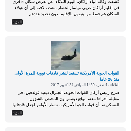
كشفت وكالة أنباء أراكان، اليوم الثلاثاء، عن تعرض سكان 5 قرى
في إقليم أراكان غربي ميانمار لحصار مشدد، لافتة إلى أن هؤلاء
السكان هم فقط من يتبقون بالإقليم، دون تحديد عددهم .
وأوضحت الوكالة، أن 5 قرى فقط هي المتبقية من بين مئات
المزيد
القرى التي كان يسكن فيها المسلمون الروهنغيا في شمال ولاية
أراكان بعد موجة الفرار التي بدأت منذ...
القوات الجوية الأمريكية تستعد لنشر قاذفات نووية للمرة الأولى
منذ 26 عاما
الثلاثاء ، 4 صفر ، 1439 الموافق 24 أكتوبر 2017
صرح رئيس أركان القوات الجوية، الجنرال ديفيد غولدفين، في
مقابلة أجراها معه، موقع ديفنس ون المختص بالشؤون
العسكرية، بأن قوات الجو الأمريكية، تنتظر الأوامر لجعل قاذفاتها
العملاقة، المسلحة بقنابل نووية، من طراز بي-52 في وضع
المزيد
الاستعداد القتالي للمرة الأولى منذ الحرب الباردة (1945-1992).
وقال المسؤول العسكري الأمريكي، إنهم يفكرون في جعل
القاذفات المذكورة بوضع الاستعداد والتأهب على مدار 24