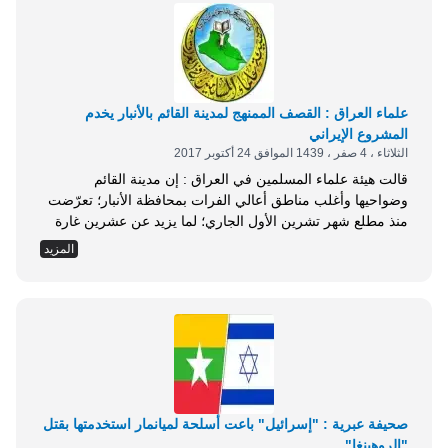
ساعة،...
علماء العراق : القصف الممنهج لمدينة القائم بالأنبار يخدم
المشروع الإيراني
الثلاثاء ، 4 صفر ، 1439 الموافق 24 أكتوبر 2017
قالت هيئة علماء المسلمين في العراق : إن مدينة القائم
وضواحيها وأغلب مناطق أعالي الفرات بمحافظة الأنبار؛ تعرّضت
منذ مطلع شهر تشرين الأول الجاري؛ لما يزيد عن عشرين غارة
جويّة شنها التحالف الدولي وطيران الجيش الحكومي بالتناوب .
المزيد
وأوضحت الهيئة في بيان أصدرته الأمانة العامة اليوم الاثنين؛ أن
الغارات التي طالت تلك المناطق تأتي بموازاة قصف مدفعي لا
يكف على...
صحيفة عبرية : "إسرائيل" باعت أسلحة لميانمار استخدمتها بقتل
"الروهينغا"