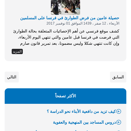
حصيلة عامين من فرض الطوارئ في فرنسا على المسلمين
الأربعاء ، 12 صفر ، 1439 الموافق 01 نوفمبر 2017
كشف موقع فرنسي عن أهم الإحصائيات المتعلقة بحالة الطوارئ
التي فرضت في فرنسا قبل عامين والتي تنتهي اليوم الأربعاء،
وإن كانت تنتهي شكلا وليس مضمونا، بعد تمرير قانون صارم
لمكافحة الإرهاب، وقع عليه الرئيس الفرنسي &ldquo; إمانويل
المزيد
ماكرون&rdquo; الأسبوع الجاري . وأشار موقع &ldquo;ذا
لوكال&rdquo; إلى أن القوانين الجديدة التي صدرت مؤخرا لاقت
انتقادات حادة من قبل حقوقيين فرنسيين وأوروبيين،...
السابق
التالي
الأكثر تصفحاً
كيف تزيد من دافعية الأبناء نحو الدراسة ؟
دروس المساجد بين المنهجية والعفوية