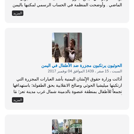
الماضي . وأوضحت المنظمة في الحساب الرسمي لمكتبها باليمن
على موقع تويتر، أنه تم تسجيل 900 ألف و312 حالة يشتبه
المزيد
إصابتها بالكوليرا في اليمن، مع رصد 2188 حالة وفاة مرتبطة
بالوباء نفسه، دون ذكر مزيد من التفاصيل . وحسب تقارير...
الحوثيون يرتكبون مجزرة ضد الأطفال في اليمن
السبت ، 15 صفر ، 1439 الموافق 04 نوفمبر 2017
أَدَانَت وزارة حقوق الإِنْسَان اليمنية بأشد العبارات المجزرة التي
ارتكبتها ميليشيا الحوثي وصالح الانقلابية بحق الطفولة؛ باستهدافها
تجمعاً للأطفال بمنطقة عنصوة بالدمينة شمال غرب مدينة تعز؛ مَا
أَسْفَرَ عن مَقْتَل خمسة أطفال، وجرح أكثر من 3 آخرين . وتأتي
المزيد
هذه الجريمة ضمن سلسلة من الانتهاكات التي يرتكبها الحوثيون
ضد المَدَنِيّين بتعز واليمن كافة مُنْذُ ثلاث سنوات حتى الآن .
وطَالَبَت...