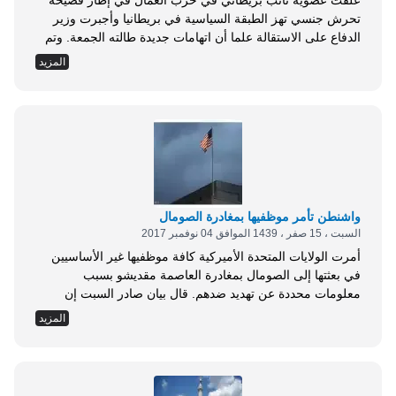
عُلّقت عضوية نائب بريطاني في حزب العمال في إطار فضيحة
تحرش جنسي تهز الطبقة السياسية في بريطانيا وأجبرت وزير
الدفاع على الاستقالة علما أن اتهامات جديدة طالته الجمعة. وتم
تعليق عضوية النائب كلفن هوبكنز (76 عاما) على خلفية اتهامات
المزيد
طالت سلوكه تجاه شابة ناشطة في الحزب، قد يكون وجه إليها
كذلك رسائل نصية تتضمن إيحاءات. وفتح الحزب تحقيقا لتبيان
حقيقة...
واشنطن تأمر موظفيها بمغادرة الصومال
السبت ، 15 صفر ، 1439 الموافق 04 نوفمبر 2017
أمرت الولايات المتحدة الأميركية كافة موظفيها غير الأساسيين
في بعثتها إلى الصومال بمغادرة العاصمة مقديشو بسبب
معلومات محددة عن تهديد ضدهم. قال بيان صادر السبت إن
المعلومات تتعلق بمطار مقديشو الدولي. ولا تزال الصومال
المزيد
واحدة من أخطر البلدان في العالم. ولا يوجد للولايات المتحدة
سفارة هناك منذ عام 1991، وتصف واشنطن الأمن هناك بأنه غير
مستقر للغاية. وكانت العاصمة الصومالية...