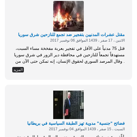
مقتل عشرات المدنيين بتفجير ضد تجمع للنازحين شرق سوريا
الاثنين ، 17 صفر ، 1439 الموافق 06 نوفمبر 2017
قتل 75 مدنياً على الأقل في تفجير بعربة مفخخة مساء السبت،
مستهدفاً تجمعاً للنازحين في محافظة دير الزور في شرق سوريا
. وقال المرصد السوري لحقوق الإنسان، إنه تمكن حتى الآن من
توثيق مقتل &ldquo;75 نازحاً مدنياً على الأقل، بينهم أطفال،
المزيد
وإصابة أكثر من 140 آخرين &rdquo;. وكان المرصد أفاد مساء
السبت بمقتل العشرات في استهداف عربة مفخخة لتجمع
للنازحين...
فضائح "جنسية" مدوية تهز الطبقة السياسية في بريطانيا
السبت ، 15 صفر ، 1439 الموافق 04 نوفمبر 2017