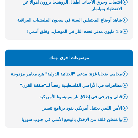
اغتصاب وحرق الأحياء.. أطفال الروهينجا يروون أهوالا عن
الاضطهاد بميانمار
شاهد أوضاع المعتقلين السنة في سجون المليشيات العراقية
1.5 مليون مدني تحت النار في الموصل.. وقلق أممي!
موضوعات اخرى تهمك
محامي ضحايا غزة: مدعي "الجنائية الدولية" يتبع معايير مزدوجة
مظاهرات في الأراضي الفلسطينية رفضاً لــ"صفقة القرن"
قتلى وجرحى في إطلاق نار بمينيسوتا الأمريكية
الأمن الليبي يعتقل أمريكي يقود برنامج تنصير
واشنطن قلقة من الإخلال بالوضع الأمني في جنوب سوريا