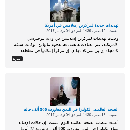
تهديدات جديدة لمركزين إسلاميين في أمريكا
السبت ، 15 صفر ، 1439 الموافق 04 نوفمبر 2017
وصلت تهديدات لمركزين إسلاميين في ولاية نيوجيرسي
الأمريكية، عبر اتصالات هاتفية، بعد هجوم مانهاتن . وقالت شبكة
&ldquo;إن بي سي&rdquo;، إن مركزاً إسلامياً في مقاطعة
باسيك بولاية نيوجيرسي تلقى 8 اتصالات مهددة، وتلقى مركز
المزيد
إسلامي آخر في مدينة باترسون بالولاية ذاتها عَدَدَاً من الاتصالات
المماثلة . واتهمت السلطات الأمريكية الأوزبكي سيف الله
صايبوف، البالغ من العمر 29 عاماً، بتنفيذ هجوم...
الصحة العالمية: الكوليرا في اليمن تجاوزت 900 ألف حالة
السبت ، 15 صفر ، 1439 الموافق 04 نوفمبر 2017
أعلنت منظمة الصحة العالمية اليوم السبت، إن حالات الإصابة
بوباء الكوليرا في اليمن تجاوزت 900 ألف حالة منذ 27 أبريل