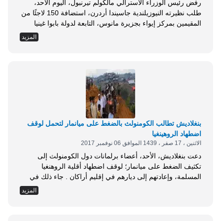
رفض رئيس الوزراء الأسترالي مالكولم تيرنبول، اليوم الأحد،
طلب نظيرته النيوزيلندية جاسيندا أردرن، استضافة 150 لاجئًا من
المقيمين بمركز إيواء بجزيرة مانوس، التابعة لدولة بابوا غينيا
الجديدة . وقال تيرنبول، في مؤتمر صحفي مشترك مع أردرن
المزيد
بالعاصمة كانبرا، إنّ الأخيرة تقدّمت بطلب رسمي إلى الحكومة
الأسترالية بخصوص نقل 150 لاجئًا إلى نيوزلندا، لكنه رفض
الاستجابة لهذا الطلب، لعدم إمكانية تحقيقه...
بنغلاديش تطالب الكومنولث بالضغط على ميانمار لتحمل لوقف
اضطهاد الروهينغيا
الاثنين ، 17 صفر ، 1439 الموافق 06 نوفمبر 2017
دعت بنغلاديش، الأحد، أعضاء برلمانات دول الكومنولث إلى
تكثيف الضغط على ميانمار؛ لوقف اضطهاد أقلية الروهنغيا
المسلمة، وإعادتهم إلى ديارهم في إقليم أراكان . جاء ذلك في
كلمة لوزيرة الخارجية البنغالية، شيخة حسينة واجد، خلال افتتاح
المزيد
المؤتمر الـ63 لبرلمانات دول الكومنولث (تضم 54 دولة من
المستعمرات البريطانية السابقة)، والمنعقد حاليا في العاصمة دكا
. وقالت حسينة: أطالب الجميع بالحديث عن...