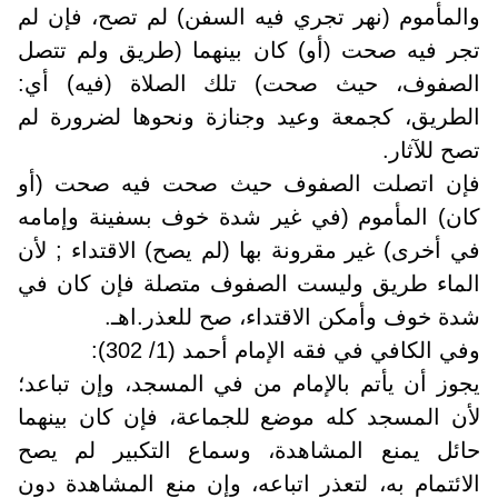
والمأموم (نهر تجري فيه السفن) لم تصح، فإن لم
تجر فيه صحت (أو) كان بينهما (طريق ولم تتصل
الصفوف، حيث صحت) تلك الصلاة (فيه) أي:
الطريق، كجمعة وعيد وجنازة ونحوها لضرورة لم
تصح للآثار.
فإن اتصلت الصفوف حيث صحت فيه صحت (أو
كان) المأموم (في غير شدة خوف بسفينة وإمامه
في أخرى) غير مقرونة بها (لم يصح) الاقتداء ; لأن
الماء طريق وليست الصفوف متصلة فإن كان في
شدة خوف وأمكن الاقتداء، صح للعذر.اهـ.
وفي الكافي في فقه الإمام أحمد (1/ 302):
يجوز أن يأتم بالإمام من في المسجد، وإن تباعد؛
لأن المسجد كله موضع للجماعة، فإن كان بينهما
حائل يمنع المشاهدة، وسماع التكبير لم يصح
الائتمام به، لتعذر اتباعه، وإن منع المشاهدة دون