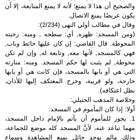
والصحيح أن هذا لا يمنع؛ لأنه لا يمنع المتابعة، إلا أن
يكون عريضًا يمنع الاتصال.
وقال في مطالب أولي النهى (2/234):
(ومن المسجد: ظهره, أي: سطحه , ومنه: رحبته
المحوطة. قال القاضي: إن كان عليها حائط وباب,
فهي كالمسجد, لأنها معه, وتابعة له, وإن لم تكن
محوطة, لم يثبت لها حكم المسجد. ومنه: منارته
التي هي أو بابها بالمسجد، فإن كانت هي أو بابها
خارجة، ولو قريبة، وخرج المعتكف إليها للأذان،
بطل اعتكافه).
وخلاصة المذهب الحنبلي:
أولا: إذا كان المأموم في المسجد:
1. يجوز للمأموم أن يأتم بالإمام داخل المسجد،
مهما تباعد عنه، لأنَّ المسجد كله موضع للجماعة،
وذلك مالم يوجد حائل يمنع المشاهدة وسماع