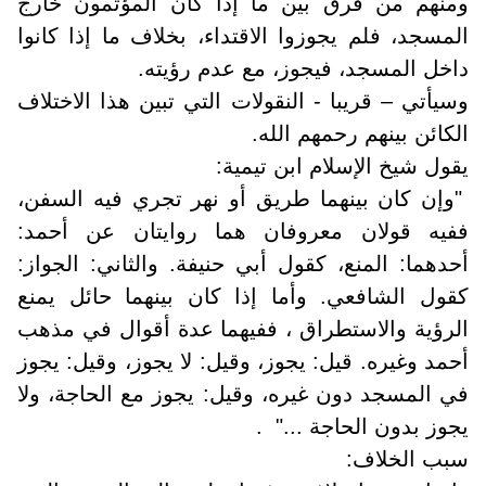
ومنهم من فرق بين ما إذا كان المؤتمون خارج
المسجد، فلم يجوزوا الاقتداء، بخلاف ما إذا كانوا
داخل المسجد، فيجوز، مع عدم رؤيته.
وسيأتي – قريبا - النقولات التي تبين هذا الاختلاف
الكائن بينهم رحمهم الله.
يقول شيخ الإسلام ابن تيمية:
"وإن كان بينهما طريق أو نهر تجري فيه السفن،
ففيه قولان معروفان هما روايتان عن أحمد:
أحدهما: المنع، كقول أبي حنيفة. والثاني: الجواز:
كقول الشافعي. وأما إذا كان بينهما حائل يمنع
الرؤية والاستطراق ، ففيهما عدة أقوال في مذهب
أحمد وغيره. قيل: يجوز، وقيل: لا يجوز، وقيل: يجوز
في المسجد دون غيره، وقيل: يجوز مع الحاجة، ولا
يجوز بدون الحاجة ..." .
سبب الخلاف: