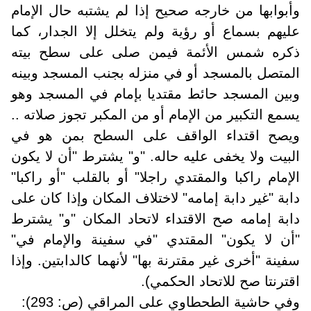
وأبوابها من خارجه صحيح إذا لم يشتبه حال الإمام
عليهم بسماع أو رؤية ولم يتخلل إلا الجدار، كما
ذكره شمس الأئمة فيمن صلى على سطح بيته
المتصل بالمسجد أو في منزله بجنب المسجد وبينه
وبين المسجد حائط مقتديا بإمام في المسجد وهو
يسمع التكبير من الإمام أو من المكبر تجوز صلاته ..
ويصح اقتداء الواقف على السطح بمن هو في
البيت ولا يخفى عليه حاله. "و" يشترط "أن لا يكون
الإمام راكبا والمقتدي راجلا" أو بالقلب "أو راكبا"
دابة "غير دابة إمامه" لاختلاف المكان وإذا كان على
دابة إمامه صح الاقتداء لاتحاد المكان "و" يشترط
"أن لا يكون" المقتدي "في سفينة والإمام في"
سفينة "أخرى غير مقترنة بها" لأنهما كالدابتين. وإذا
اقترنتا صح للاتحاد الحكمي).
وفي حاشية الطحطاوي على المراقي (ص: 293):