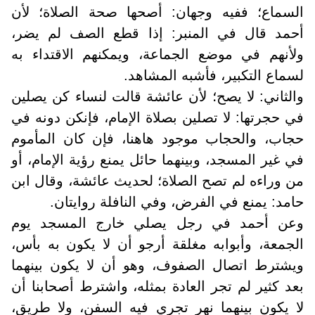
السماع؛ ففيه وجهان: أصحها صحة الصلاة؛ لأن
أحمد قال في المنبر: إذا قطع الصف لم يضر،
ولأنهم في موضع الجماعة، ويمكنهم الاقتداء به
لسماع التكبير، فأشبه المشاهد.
والثاني: لا يصح؛ لأن عائشة قالت لنساء كن يصلين
في حجرتها: لا تصلين بصلاة الإمام، فإنكن دونه في
حجاب، والحجاب موجود هاهنا، فإن كان المأموم
في غير المسجد، وبينهما حائل يمنع رؤية الإمام، أو
من وراءه لم تصح الصلاة؛ لحديث عائشة، وقال ابن
حامد: يمنع في الفرض، وفي النافلة روايتان.
وعن أحمد في رجل يصلي خارج المسجد يوم
الجمعة، وأبوابه مغلقة أرجو أن لا يكون به بأس،
ويشترط اتصال الصفوف، وهو أن لا يكون بينهما
بعد كثير لم تجر العادة بمثله، واشترط أصحابنا أن
لا يكون بينهما نهر تجري فيه السفن، ولا طريق،