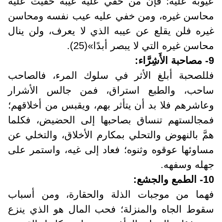
عيوبه عليه؛ فإن من خفي عليه عيبه خفيت عليه
محاسن غيره، ومن خفي عليه عيب نفسه ومحاسن
غيره فلن يقلع عن عيبه الذي لا يعرف، ولن ينال
محاسن غيره التي لا يبصر أبدًا»(25).
9- مصاحبة الأَشِرَّاء:
فللصحبة أبلغ الأثر في سلوك المرء، فالصاحب
ساحب، والطبع استراق، فمن جالس الأشرار
وعاشرهم فلا بد أن يتأثر بهم، ويقبس من أخلاقهم؛
فمجالستهم تنساق بصاحبها إلى الحضيض، فكلما
همَّ بالنهوض والتحلي بمكارم الأخلاق، والتخلي عن
مساوئها عوقوه وثنوه؛ فعاد إلى غيه، واستمر على
جهله وسفهه.
10- الطمع والجشع
:
فهما من موجبات الذلة والحقارة، ومن أسباب
سقوط الجاه والمنزلة؛ فحب المال هو الذي ينزع