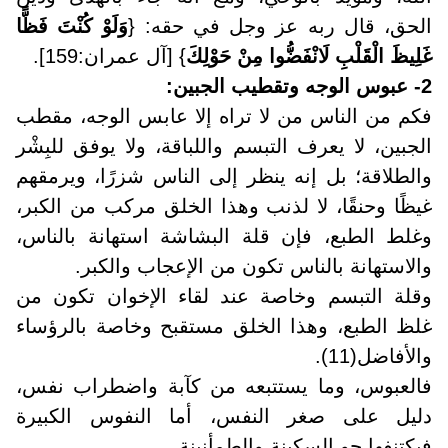
الحق، قال ربه عز وجل في حقه: {
وَلَوْ كُنْتَ فَظًّا
غَلِيظَ الْقَلْبِ لَانْفَضُّوا مِنْ حَوْلِكَ
} [آل عمران:159].
2- عبوس الوجه وتقطيب الجبين
:
فكم من الناس من لا تراه إلا عابس الوجه، مقطب
الجبين، لا يعرف التبسم واللباقة، ولا يوفق للبِشْر
والطلاقة؛ بل إنه ينظر إلى الناس شزرًا، ويرمقهم
غيظًا وحنقًا، لا لذنب وهذا الخلق مركب من الكبر،
وغلط الطبع، فإن قلة البشاشة استهانة بالناس،
والاستهانة بالناس تكون من الإعجاب والكبر
.
وقلة التبسم وخاصة عند لقاء الإخوان تكون من
غلظ الطبع، وهذا الخلق مستقبح وخاصة بالرؤساء
والأفاضل(11)
.
فالعبوس، وما يستتبعه من كآبة واضطراب نفس،
دليل على صغر النفس، أما النفوس الكبيرة
فيكتنفها جو السكينة والطمأنينة
.