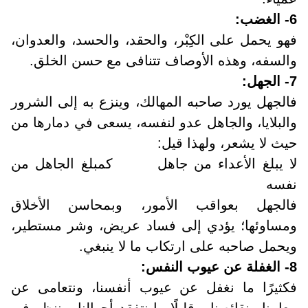
6- الغضب
:
فهو يحمل على الكِبْر، والحقد، والحسد، والعدوان،
والسفه، وهذه الأوصاف تتنافى مع حسن الخلق
.
7- الجهل
:
فالجهل يورد صاحبه المهالك، وينزع به إلى الشرور
والبلايا، والجاهل عدو لنفسه، يسعى في دمارها من
حيث لا يشعر، ولهذا قيل
:
لا يبلغ الأعداء من جاهل كمبلغ الجاهل من
نفسه
فالجهل بعواقب الأمور، وبمحاسن الأخلاق
ومساوئها؛ يؤدي إلى فساد عريض، وشر مستطير،
ويحمل صاحبه على ارتكاب ما لا ينبغي.
8- الغفلة عن عيوب النفس
:
فكثيرًا ما نغفل عن عيوب أنفسنا، ونتعامى عن
معايبنا ونقائصنا، وقليلًا ما نتفقد أحوالنا، وننظر في