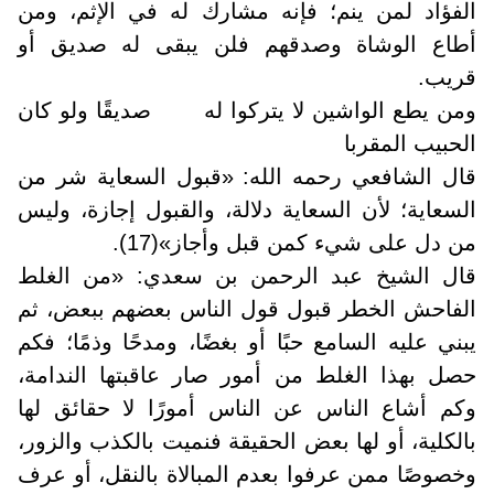
الفؤاد لمن ينم؛ فإنه مشارك له في الإثم، ومن
أطاع الوشاة وصدقهم فلن يبقى له صديق أو
قريب
.
ومن يطع الواشين لا يتركوا له صديقًا ولو كان
الحبيب المقربا
قال الشافعي رحمه الله: «قبول السعاية شر من
السعاية؛ لأن السعاية دلالة، والقبول إجازة، وليس
من دل على شيء كمن قبل وأجاز»(17)
.
قال الشيخ عبد الرحمن بن سعدي: «من الغلط
الفاحش الخطر قبول قول الناس بعضهم ببعض، ثم
يبني عليه السامع حبًا أو بغضًا، ومدحًا وذمًا؛ فكم
حصل بهذا الغلط من أمور صار عاقبتها الندامة،
وكم أشاع الناس عن الناس أمورًا لا حقائق لها
بالكلية، أو لها بعض الحقيقة فنميت بالكذب والزور،
وخصوصًا ممن عرفوا بعدم المبالاة بالنقل، أو عرف