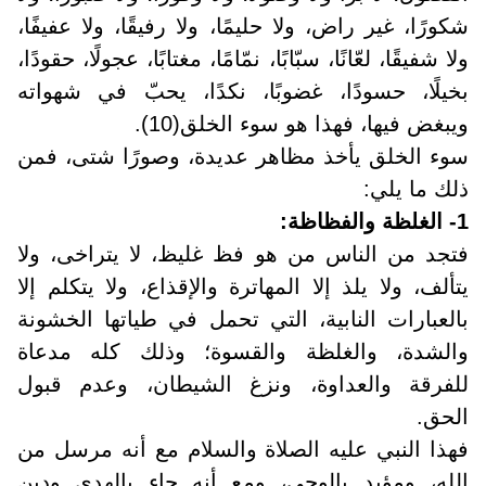
شكورًا، غير راض، ولا حليمًا، ولا رفيقًا، ولا عفيفًا،
ولا شفيقًا، لعّانًا، سبّابًا، نمّامًا، مغتابًا، عجولًا، حقودًا،
بخيلًا، حسودًا، غضوبًا، نكدًا، يحبّ في شهواته
ويبغض فيها، فهذا هو سوء الخلق(10).
سوء الخلق يأخذ مظاهر عديدة، وصورًا شتى، فمن
ذلك ما يلي
:
1- الغلظة والفظاظة
:
فتجد من الناس من هو فظ غليظ، لا يتراخى، ولا
يتألف، ولا يلذ إلا المهاترة والإقذاع، ولا يتكلم إلا
بالعبارات النابية، التي تحمل في طياتها الخشونة
والشدة، والغلظة والقسوة؛ وذلك كله مدعاة
للفرقة والعداوة، ونزغ الشيطان، وعدم قبول
الحق
.
فهذا النبي عليه الصلاة والسلام مع أنه مرسل من
الله، ومؤيد بالوحي، ومع أنه جاء بالهدى ودين