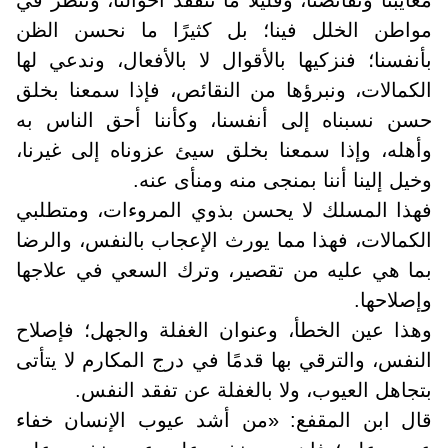
مواطن الخلل فينا؛ بل كثيرًا ما نحسن الظن
بأنفسنا؛ فنزكيها بالأقوال لا بالأفعال، وندعي لها
الكمالات، ونبرؤها من النقائص، فإذا سمعنا بخلق
حسن نسبناه إلى أنفسنا، وكأننا أحق الناس به
وأهله، وإذا سمعنا بخلق سيئ عزوناه إلى غيرنا،
وخيل إلينا أننا بمنجى منه ومنأى عنه
.
فهذا المسلك لا يحسن بذوي المروءات، ومتطلبي
الكمالات، فهذا مما يورث الإعجاب بالنفس، والرضا
بما هي عليه من تقصير، وترك السعي في علاجها
وإصلاحها
.
وهذا عين الخطأ، وعنوان الغفلة والجهل؛ فإصلاح
النفس، والترقي بها قدمًا في درج المكارم لا يتأتى
بتجاهل العيوب، ولا بالغفلة عن تفقد النفس
.
قال ابن المقفع: «من أشد عيوب الإنسان خفاء