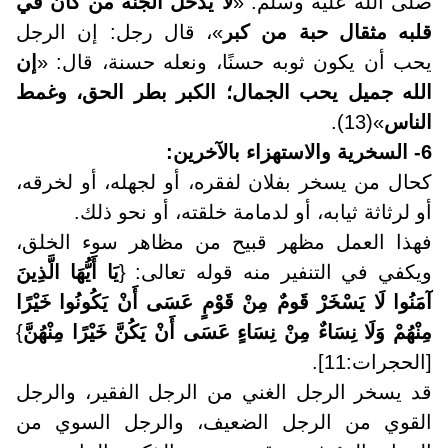
صلى الله عليه وسلم: «
لا يدخل الجنة من كان في
قلبه مثقال حبة من كبر
»، قال رجل: إن الرجل
يحب أن يكون ثوبه حسنًا، ونعله حسنة، قال: «
إن
الله جميل يحب الجمال؛ الكبر بطر الحق، وغمط
الناس
»(13)
.
6- السخرية والاستهزاء بالآخرين
:
كحال من يسخر بفلان لفقره، أو لجهله، أو لخرقه،
أو لرثاثة ثيابه، أو لدمامة خلقته، أو نحو ذلك.
فهذا العمل مظهر قبيح من مظاهر سوء الخلق،
ويكفي في التنفير منه قوله تعالى: {
يَا أَيُّهَا الَّذِينَ
آمَنُوا لَا يَسْخَرْ قَومٌ مِنْ قَوْمٍ عَسَى أَنْ يَكُونُوا خَيْرًا
مِنْهُمْ وَلَا نِسَاءٌ مِنْ نِسَاءٍ عَسَى أَنْ يَكُنَّ خَيْرًا مِنْهُنَّ
}
[الحجرات:11].
قد يسخر الرجل الغني من الرجل الفقير، والرجل
القوي من الرجل الضعيف، والرجل السوي من