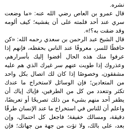
نشره
.
قال عمرو بن العاص رضي الله عنه: «ما وضعت
سري عند أحد فلمته على أن يفشيه؛ كيف ألومه
وقد ضقت به؟!».
قال الشيخ عبد الرحمن بن سعدي رحمه الله: «كن
حافظًا للسر، معروفًا عند الناس بحفظه، فإنهم إذا
عرفوا منك هذه الحال أفضوا إليك بأسرارهم،
وعذروك إذا طويت عنهم سر غيرك الذي هم عليه
مشفقون، وخصوصًا إذا كان لك اتصال بكل واحد
من المتعادين؛ فإن الوسائل لاستخراج ما عندك
تكثر وتتعدد من كل من الطرفين، فإياك إياك أن
يظفر أحد منهم بشيء من ذلك تصريحًا أو تعريضًا،
واعلم أن للناس في استخراج ما عند الإنسان طرقًا
دقيقة، ومسالك خفيفة؛ فاجعل كل احتمال، وإن
بعد، على بالك، ولا تؤت من جهة من جهاتك؛ فإن