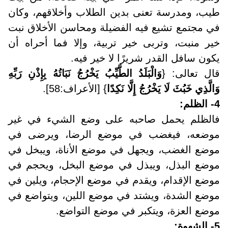
طيب، ومدرسة تعنى بدين الطلاب وأخلاقهم، وكان
في مجتمع تشيع فيه الفضيلة ومحاسن الأخلاق نبت
خير منبت، وتربى خير تربية، وإلا فما أحراه أن
يكون سافل القدر شريرًا لا خير فيه
.
قال تعالى: {
وَالْبَلَدُ الطَّيِّبُ يَخْرُجُ نَبَاتُهُ بِإِذْنِ رَبِّهِ
وَالَّذِي خَبُثَ لَا يَخْرُجُ إِلَّا نَكِدًا
} [الأعراف:58]
.
4- الظلم
:
فالظلم يحمل صاحبه على وضع الشيء في غير
موضعه، فيغضب في موضع الرضا، ويرضى في
موضع الغضب، ويجهل في موضع الأناة، ويبخل في
موضع البذل، ويبذل في موضع البخل، ويحجم في
موضع الإقدام، ويقدم في موضع الإحجام، ويلين في
موضع الشدة، ويشتد في موضع اللين، ويتواضع في
موضع العزة، ويتكبر في موضع التواضع
.
5- الشهوة
: