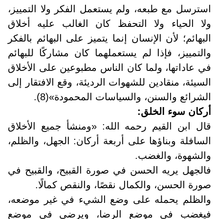
استرسل مع طبعه، ولم يستعمل الفكر ولا التمييز،
ولا الحياء ولا التحفظ كان الغالب عليه أخلاق
البهائم؛ لأن الإنسان إنما يتميز على البهائم بالفكر
والتمييز، فإذا لم يستعملهما كان مشاركًا للبهائم
في عاداتها، ولما كان الناس مطبوعين على الأخلاق
السيئة، منقادين للشهوات الرديئة، وقع الافتقار إلى
الشرائع والسنن، والسياسات المحمودة»(8).
أركان سوء الخلق:
قال ابن القيم رحمه الله: «ومنشأ جميع الأخلاق
السافلة وبناؤها على أربعة أركان: الجهل، والظلم،
والشهوة، والغضب
.
فالجهل يريه الحسن في صورة القبيح، والقبيح في
صورة الحسن، والكمال نقصًا، والنقص كمالًا
.
والظلم يحمله على وضع الشيء في غير موضعه،
فيغضب في موضع الرضا، ويرضى في موضع