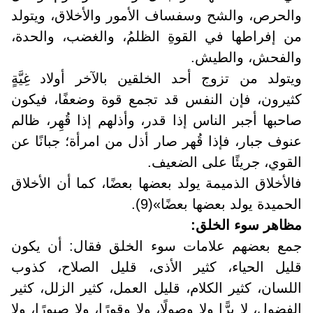
والحرص، والشح وسفساف الأمور والأخلاق، ويتولد
من إفراطها في القوةِ الظلمُ، والغضب، والحدة،
والفحش، والطيش
.
ويتولد من تزوج أحد الخلقين بالآخر أولاد غِيَّةٍ
كثيرون، فإن النفس قد تجمع قوة وضعفًا، فيكون
صاحبها أجبر الناس إذا قدر، وأذلهم إذا قُهِر، ظالم
عنوف جبار، فإذا قُهر صار أذل من امرأة؛ جبانًا عن
القوي، جريئًا على الضعيف
.
فالأخلاق الذميمة يولد بعضها بعضًا، كما أن الأخلاق
الحميدة يولد بعضها بعضًا»(9).
مظاهر سوء الخلق:
جمع بعضهم علامات سوء الخلق فقال: أن يكون
قليل الحياء، كثير الأذى، قليل الصلاح، كذوب
اللسان، كثير الكلام، قليل العمل، كثير الزلل، كثير
الفضول، لا برًّا ولا وصولًا، ولا وقورًا، ولا صبورًا، ولا