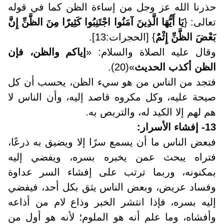
حذرنا الله عز وجل من إساءة الظن كما في قوله
تعالى: {
يَا أَيُّهَا الَّذِينَ آمَنُوا اجْتَنِبُوا كَثِيرًا مِنَ الظَّنِّ إِنَّ
بَعْضَ الظَّنِّ إِثْمٌ
} [الحجرات:13]
.
وقال عليه الصلاة والسلام: «
إياكم والظن، فإن
الظن أكذب الحديث
»(20)
.
فتجد من الناس من هو سيء الظن، يحسب أن كل
صيحة عليه، وكل مكروه قاصد إليه، وأن الناس لا
هم لهم إلا الكيد له، والتربص به.
13- إفشاء الأسرار
:
فبعض الناس ما أن يسمع سرًا إلا ويضيق به ذرعًا،
فتراه يبحث عمن يخبره بسره، ويفضي إليه
بمكنونه، وربما ترتب على إفشاء السر عداوة
وفساد عريض، وبعض الناس يثق بكل أحد، فيفضي
إليه بسره، فإذا انتشر الخبر وذاع لام من أذاعه
وأفشاه، وما علم أنه هو الملوم؛ لأنه هو أول من