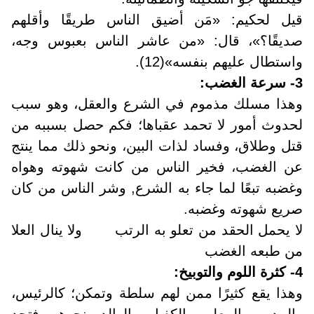
قيل لحكيم: «مَن أضيق الناس طريقًا وأقلهم
صديقًا؟»، قال: «من عاشر الناس بعبوس وجه،
واستطال عليهم بنفسه»(12)
.
3- سرعة الغضب
:
وهذا مسلك مذموم في الشرع والعقل، وهو سبب
لحدوث أمور لا تحمد عقباها؛ فكم حصل بسببه من
قتل وطلاق، وفساد لذات البين، ونحو ذلك مما ينتج
عن الغضب، فخير الناس من كانت شهوته وهواه
وغضبه تبعًا لما جاء به الشرع, وشر الناس من كان
صريع شهوته وغضبه.
لا يحمل الحقد من تعلو به الرتب ولا ينال العلا
من طبعه الغضب
4- كثرة اللوم والتوبيخ
:
وهذا يقع كثيرًا ممن لهم سلطة وتمكن؛ كالرئيس،
والمدير، والمعلم، والكفيل، والوالد ونحوهم، فتجد