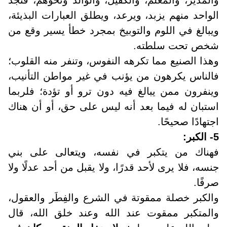
الواحد منهم يزبد، ويرعد، ويطلق العبارات البذيئة،
ويبالغ في اللوم والتوبيخ بمجرد خطأ يسير وقع من
شخص تحت سلطته
.
وهذا الصنيع مما تكرهه النفوس، وتنفر منه القلوب؛
فالناس يكرهون من يؤنب في غير مواطن التأنيب،
وينفرون ممن يبالغ فيه دون ترو أو تؤدة؛ فلربما
استبان له فيما بعد أنه ليس على حق، أو أن هناك
اجتهادًا صحيحًا
.
5- الكبر
:
فهناك من يتكبر في نفسه، ويتعالى على بني
جنسه، فلا يرى لأحد قدرًا، ولا يقبل من أحد عدلًا ولا
صرفًا
.
والكبر خصلة ممقوتة في الشرع والفِطَر والعقول،
والمتكبر ممقوت عند الله وعند خلق الله، قال