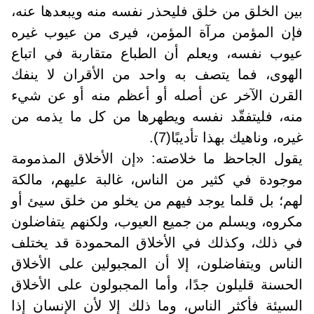
بين الخلق من خلق فليحذر نفسه منه ويبعدها عنه،
فإن المؤمن مرآة المؤمن، فيرى من عيوب غيره
عيوب نفسه، ويعلم أن الطباع متقاربة في اتباع
الهوى، فما يتصف به واحد من الأقران لا ينفك
القرن الآخر عن أصله أو أعظم منه أو عن شيء
منه، فليتفقّد نفسه ويطهرها من كل ما يذمه من
غيره، وناهيك بهذا تأديبًا(7).
يقول الجاحظ ما خلاصته: «إن الأخلاق المذمومة
موجودة في كثير من الناس، غالبة عليهم، مالكة
لهم؛ بل قلما يوجد فيهم من يخلو من خلق سيئ أو
مكروه، ويسلم من جميع العيوب، ولكنهم يتفاضلون
في ذلك، وكذلك في الأخلاق المحمودة قد يختلف
الناس ويتفاضلون، إلا أن المجبولين على الأخلاق
الحسنة قليلون جدًا، وأما المجبولون على الأخلاق
السيئة فأكثر الناس، وما ذلك إلا لأن الإنسان إذا