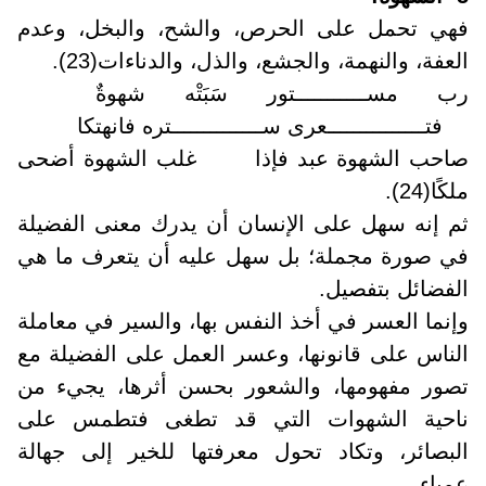
فهي تحمل على الحرص، والشح، والبخل، وعدم
العفة، والنهمة، والجشع، والذل، والدناءات(23)
.
رب مســـــــــــتور سَبَتْه شهوةٌ
فتـــــــــــــــعرى ســــــــــــــتره فانهتكا
صاحب الشهوة عبد فإذا غلب الشهوة أضحى
ملكًا(24)
.
ثم إنه سهل على الإنسان أن يدرك معنى الفضيلة
في صورة مجملة؛ بل سهل عليه أن يتعرف ما هي
الفضائل بتفصيل
.
وإنما العسر في أخذ النفس بها، والسير في معاملة
الناس على قانونها، وعسر العمل على الفضيلة مع
تصور مفهومها، والشعور بحسن أثرها، يجيء من
ناحية الشهوات التي قد تطغى فتطمس على
البصائر، وتكاد تحول معرفتها للخير إلى جهالة
عمياء
.