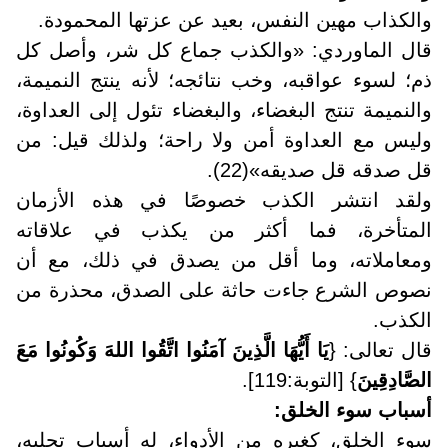
والكذاب مهين النفس، بعيد عن عزتها المحمودة
.
قال الماوردي: «والكذب جماع كل شر، وأصل كل
ذم؛ لسوء عواقبه، وخب نتائجه؛ لأنه ينتج النميمة،
والنميمة تنتج البغضاء، والبغضاء تئول إلى العداوة،
وليس مع العداوة أمن ولا راحة؛ ولذلك قيل: من
قل صدقه قل صديقه»(22)
.
ولقد انتشر الكذب خصوصًا في هذه الأزمان
المتأخرة، فما أكثر من يكذب في علاقاته
ومعاملاته، وما أقل من يصدق في ذلك، مع أن
نصوص الشرع جاءت حاثة على الصدق، محذرة من
الكذب
.
قال تعالى: {
يَا أَيُّهَا الَّذِينَ آمَنُوا اتَّقُوا اللهَ وَكُونُوا مَعَ
الصَّادِقِينَ
} [التوبة:119].
أسباب سوء الخلق:
سوء الخلق، كغيره من الأدواء، له أسباب تجلبه،