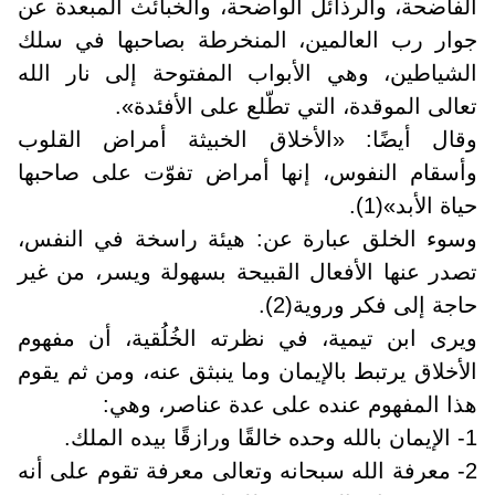
الفاضحة، والرذائل الواضحة، والخبائث المبعدة عن
جوار رب العالمين، المنخرطة بصاحبها في سلك
الشياطين، وهي الأبواب المفتوحة إلى نار الله
تعالى الموقدة، التي تطّلع على الأفئدة».
وقال أيضًا: «الأخلاق الخبيثة أمراض القلوب
وأسقام النفوس، إنها أمراض تفوّت على صاحبها
حياة الأبد»(1).
وسوء الخلق عبارة عن: هيئة راسخة في النفس،
تصدر عنها الأفعال القبيحة بسهولة ويسر، من غير
حاجة إلى فكر وروية(2).
ويرى ابن تيمية، في نظرته الخُلُقية، أن مفهوم
الأخلاق يرتبط بالإيمان وما ينبثق عنه، ومن ثم يقوم
هذا المفهوم عنده على عدة عناصر، وهي
:
1- الإيمان بالله وحده خالقًا ورازقًا بيده الملك
.
2- معرفة الله سبحانه وتعالى معرفة تقوم على أنه