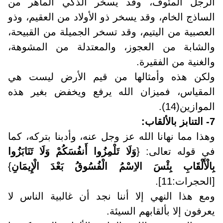
الرجل المئوف، وقد يسخر الذكي الماهر من
الساذج الخام، وقد يسخر ذو الأولاد من العقيم، وذو
العصبية من اليتيم، وقد تسخر الجميلة من القبيحة،
والشابة من العجوز، والمعتدلة من المشوهة،
والغنية من الفقيرة.
ولكن هذه وأمثالها من قيم الأرض ليست هي
المقياس، فميزان الله يرفع ويخفض بغير هذه
الموازين(14).
7- التنابز بالألقاب
:
وهذا مما نهانا الله عز وجل عنه، وأدبنا بتركه، كما
في قوله تعالى: {
وَلَا تَلْمِزُوا أَنفُسَكُمْ وَلَا تَنَابَزُوا
بِالْأَلْقَابِ بِئْسَ الاِسْمُ الْفُسُوقُ بَعْدَ الْإِيمَانِ
}
[الحجرات:11]
.
ومع هذا النهي إلا أننا نجد أن غالبية الناس لا
يعرفون إلا بألقابهم السيئة
.