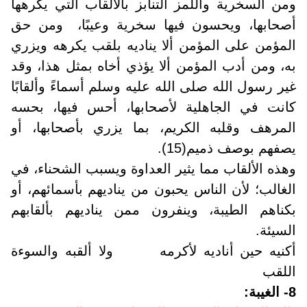
ومن السخرية واللمز التنابز بالألقاب التي يكرهها
أصحابها، ويحسون فيها سخرية وعيبًا، ومن حق
المؤمن على المؤمن ألا يناديه بلقب يكرهه ويزري
به، ومن أدب المؤمن ألا يؤذي أخاه بمثل هذا، وقد
غير رسول الله صلى الله عليه وسلم أسماءً وألقابًا
كانت في الجاهلية لأصحابها، أحس فيها، بحسه
المرهف وقلبه الكريم، بما يزري بأصحابها، أو
يصفهم بوصف ذميم(15).
وهذه الألقاب مما يثير العداوة ويسبب الشحناء، في
الغالب؛ لأن الناس يحبون من يناديهم بأسمائهم، أو
بكناهم الطيبة، وينفرون ممن يناديهم بألقابهم
السيئة
.
أكنيه حين أناديه لأكرمه ولا ألقبه والسوءة
اللقب
8- الغيبة
: