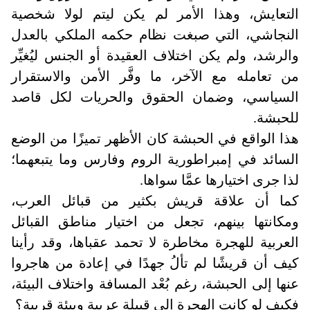
التعايش، وهذا الأمر لم يكن ليتم لولا شخصية
النجاشي، التي صبغت نظام حكمه الملكي بالعدل
والرشد، ولم يكن اختلاف العقيدة أو الجنس ليُغيِّر
من تعامله مع الآخر، ما وفَّر الأمن والاستقرار
السياسي، وضمان الحقوق والحريات لكل قاصد
للحبشة
.
هذا الواقع في الحبشة كان الأظهر تميزًا من الوضع
السائد في إمبراطورية الروم وفارس وما يتبعهما؛
لذا جرى اختيارها عمَّا سواها.
كما أن علاقة قريش بكثير من قبائل العرب،
ومكانتها بينهم، تجعل من اختيار مناطق القبائل
العربية للهجرة مخاطرة لا تحمد عقباها، وقد رأينا
كيف أن قريشًا لم تألُ جهدًا في إعادة من هاجروا
عنها إلى الحبشة، رغم بُعْد المسافة واختلاف البيئة،
فكيف لو كانت الهجرة إلى قبيلة عربية وبيئة قريبة؟