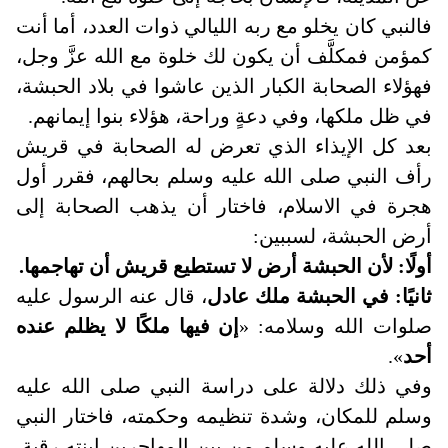
فالنبي كان يخلو مع ربه الليالي ذوات العدد، أما أنت
كمؤمن فمكلَّف أن يكون لك خلوة مع الله عزَّ وجل،
فهؤلاء الصحابة الكبار الذين عاشوا في بلاد الحبشة،
في ظل ملكها، وفي دعةٍ وراحة، هؤلاء بنوا إيمانهم.
بعد كل الإيذاء الذي تعرض له الصحابة في قريش
رأف النبي صلى الله عليه وسلم بحالهم، فقرر أول
هجرة في الاسلام، فاختار أن يذهب الصحابة إلى
أرض الحبشة، لسببين:
أولًا: لأن الحبشة أرض لا تستطيع قريش أن تهاجمها.
ثانيًا: في الحبشة ملك عادل
، قال عنه الرسول عليه
صلوات الله وسلامه: «
إن فيها ملكًا لا يظلم عنده
أحد
».
وفي ذلك دلالة على دراسة النبي صلى الله عليه
وسلم للمكان، وشدة تنظيمه وحكمته، فاختار النبي
صلى الله عليه وسلم من بين المهاجرين ابنته رقية،