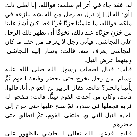
له، فقد جاء في أثر أم سلمة: فوالله، إنا لعلى ذلك
[أي: الحال] إذ نزل به رجل من الحبشة ينازعه في
ملكه، فوالله، ما علمتُنا حزنَّا حُزنًا قط كان أشدَّ علينا
من حُزنٍ حزِنَّاه عند ذلك، تخوفًا أن يظهر ذلك الرجل
على النجاشي، فيأتي رجل لا يعرف من حقنا ما كان
النجاشي يعرف منه، قالت: وسار إليه النجاشي،
وبينهما عرض النيل.
قالت: فقال أصحاب رسول الله صلى الله عليه
وسلم: من رجل يخرج حتى يحضر وقيعة القوم ثُمَّ
يأتينا بالخبر؟ قالت: فقال الزبير بن العوام: أنا، قالوا:
فأنت، وكان من أحدث القوم سِنًّا، قالت: فنفخوا له
قربة فجعلها في صدره ثمَّ سبح عليها حتى خرج إلى
ناحية النيل التي بها ملتقى القوم، ثمَّ انطلق حتى
حضرهم.
قالت: فدعونا الله تعالى للنجاشي بالظهور على