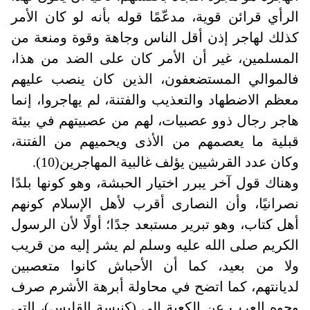
الرأي قرائن قوية، مدعّمًا قوله بأنه لو كان الأمر
كذلك لهاجر إذن أقل الناس وجاهة وقوة ومنعة من
المسلمين، غير أن الأمر كان على الضد من هذا،
فالموالي المستضعفون، الذين كان ينصب عليهم
معظم الاضطهاد والتعذيب والفتنة، لم يهاجروا، إنما
هاجر رجال ذوو عصبيات، لهم من عصبيتهم في بيئة
قبلية ما يعصمهم من الأذى ويحميهم من الفتنة،
وكان عدد القرشيين يؤلف غالبية المهاجرين(10).
وهناك قول آخر يبرر اختيار الحبشة، وهو كونها بلدًا
نصرانيًا، وأن النصارى أقرب لأهل الإسلام كونهم
أهل كتاب، وهو تبرير مستبعد جدًا؛ أولًا لأن الرسول
الكريم صلى الله عليه وسلم لم يشر إليه من قريب
ولا من بعيد، كما أن الأحباش كانوا متعصبين
لديانتهم، كما اتضح في محاولة أبرهة الأشرم صرف
وجوه العرب عن الكعبة إلى (كنيسة القليس)، التي