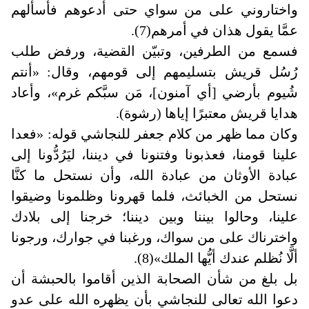
واختاروني على من سواي حتى أدعوهم فأسألهم
عمَّا يقول هذان في أمرهم(7).
فسمع من الطرفين، وتبيّن القضية، ورفض طلب
رُسُل قريش بتسليمهم إلى قومهم، وقال: «أنتم
شُيوم بأرضي [أي آمنون]، مَن سبَّكم غرم»، وأعاد
هدايا قريش معتبرًا إياها (رشوة).
وكان مما ظهر من كلام جعفر للنجاشي قوله: «فعدا
علينا قومنا، فعذبونا وفتنونا في ديننا، ليَرُدُّونا إلى
عبادة الأوثان من عبادة الله، وأن نستحل ما كنَّا
نستحل من الخبائث، فلما قهرونا وظلمونا وضيقوا
علينا، وحالوا بيننا وبين ديننا؛ خرجنا إلى بلادك
واخترناك على من سواك، ورغبنا في جوارك، ورجونا
ألَّا نُظلم عندك أيُّها الملك»(8)
.
بل بلغ من شأن الصحابة الذين أقاموا بالحبشة أن
دعوا الله تعالى للنجاشي بأن يظهره الله على عدو