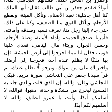
وعمرو بن العاص عنده، فسألهم النجاشي لماذا
أتوا؟ فتقدم جعفر بن أبي طالب فقال: أيها الملك،
كنا أهل جاهلية؛ نعبد الأصنام، ونأكل الميتة، ونقطع
الأرحام، ويأكل القوي منا الضعيف، وكنا على ذلك،
حتى جاء إلينا رجل منا، نعرف نسبه وصدقه وأمانته،
فأمرنا بصدق الحديث، وأداء الأمانة، وصلة الأرحام،
وحسن الجوار، وإيتاء مال اليتامى، فعدى علينا
قومنا، فقال لنا نبينا: اخرجوا إلى أرض الحبشة، فإن
بها ملكًا لا يظلم عنده أحد، فخرجنا إلى أرضك
واخترناك على من سواك، ونرجو ألَّا نظلم عندك، ثم
قرأ سيدنا جعفر على النجاشي سورة مريم، فبكى
النجاشي وقال: والله، إن الذي قلت والذي جاء به
المسيح ليخرج من مشكاة واحدة، اذهبوا، فوالله، لا
أسلمكم أبدًا، وأنت يا عمرو انطلق، والله، لا
أسلمهم لكم أبدًا.