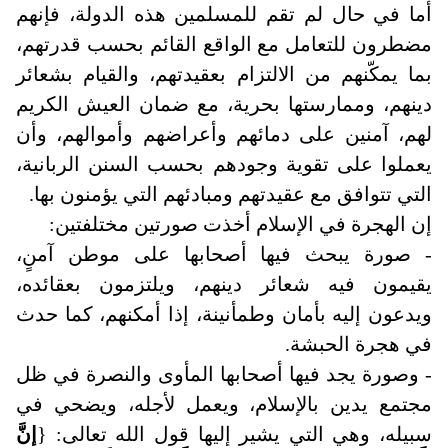
أما في حال لم تقم للمسلمين هذه الدولة، فإنهم
مضطرون للتعامل مع الواقع القائم بحسب قدرتهم،
بما يمكّنهم من الالتزام بعقيدتهم، والقيام بشعائر
دينهم، وممارستها بحرية، مع ضمان العيش الكريم
لهم، آمنين على دمائهم وأعراضهم وأموالهم، وأن
يعملوا على تقوية وجودهم بحسب السنن الربانية،
التي تتوافق مع عقيدتهم ومبادئهم التي يؤمنون بها
.
إن الهجرة في الإسلام أخذت صورتين مختلفتين:
- صورة يبحث فيها أصحابها على موطن آمنٍ،
يقيمون فيه شعائر دينهم، ويلتزمون بعقائده،
ويدعون إليه بأمان وطمأنينة، إذا أمكنهم، كما حدث
في هجرة الحبشة.
- وصورة يجد فيها أصحابها المأوى والنصرة في ظل
مجتمع يدين بالإسلام، ويعمل لأجله، ويضحي في
سبيله، وهي التي يشير إليها قول الله تعالى: {
إنَّ