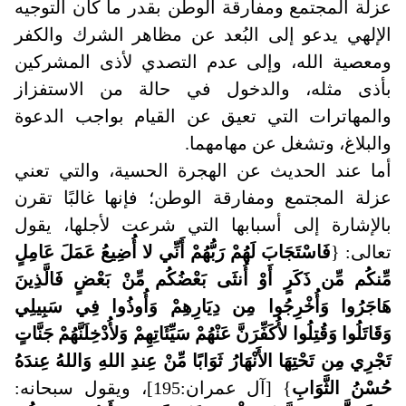
عزلة المجتمع ومفارقة الوطن بقدر ما كان التوجيه
الإلهي يدعو إلى البُعد عن مظاهر الشرك والكفر
ومعصية الله، وإلى عدم التصدي لأذى المشركين
بأذى مثله، والدخول في حالة من الاستفزاز
والمهاترات التي تعيق عن القيام بواجب الدعوة
والبلاغ، وتشغل عن مهامهما
.
أما عند الحديث عن الهجرة الحسية، والتي تعني
عزلة المجتمع ومفارقة الوطن؛ فإنها غالبًا تقرن
بالإشارة إلى أسبابها التي شرعت لأجلها، يقول
تعالى: {
فَاسْتَجَابَ لَهُمْ رَبُّهُمْ أَنِّي لا أُضِيعُ عَمَلَ عَامِلٍ
مِّنكُم مِّن ذَكَرٍ أَوْ أُنثَى بَعْضُكُم مِّنْ بَعْضٍ فَالَّذِينَ
هَاجَرُوا وَأُخْرِجُوا مِن دِيَارِهِمْ وَأُوذُوا فِي سَبِيلِي
وَقَاتَلُوا وَقُتِلُوا لأُكَفِّرَنَّ عَنْهُمْ سَيِّئَاتِهِمْ وَلأُدْخِلَنَّهُمْ جَنَّاتٍ
تَجْرِي مِن تَحْتِهَا الأَنْهَارُ ثَوَابًا مِّنْ عِندِ اللهِ وَاللهُ عِندَهُ
حُسْنُ الثَّوَابِ
} [آل عمران:195]، ويقول سبحانه: