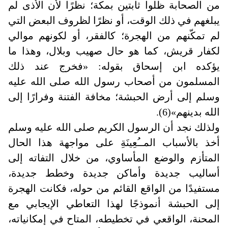
من الصحابة ظلوا ثابتين بمكة؛ نظرًا لأن الأذى لم
يبلغهم في ذلك الوقت، أو نظرًا لظروف البعض التي
لم تمكّنهم من الهجرة؛ كالفقر، أو لكونهم موالي
لكفار قريش، كما هو حال صهيب وبلال، وهذا ما
يؤكده ابن إسحاق بقوله: «فخرج عند ذلك
المسلمون من أصحاب رسول الله صلى الله عليه
وسلم إلى أرض الحبشة؛ مخافة الفتنة وفرارًا إلى
الله بدينهم»(6)
.
ولذلك نجد أن الرسول الكريم صلى الله عليه وسلم
أخذ بالأسباب المــُعِينَةِ على مواجهة هذا الحال
المتأزم والوضع المأساوي، من خلال التفاته إلى
أساليب جديدة وأماكن جديدة وخطط جديدة،
مستفيدًا من الواقع القائم من حوله، فكانت الهجرة
إلى الحبشة أنموذجًا لهذا التعاطي الإيجابي مع
المحنة، الواقعي في تخطيطه، المتاح في إمكانياته،