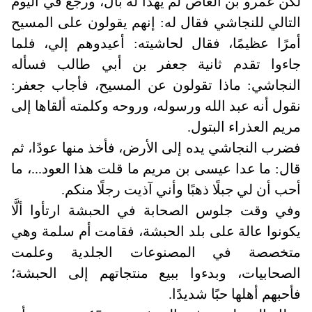
لكن عمرو بن العاص لم يهدأ له بال، ورجع في اليوم
التالي للنجاشي فقال له: إنهم يقولون على المسيح
أمرًا عظيمًا، فقال لحاشيته: أعيدوهم إلي، فلما
جاءوا تقدم ثانية جعفر بن أبي طالب فسأله
النجاشي: ماذا تقولون عن المسيح، فأجاب جعفر:
نقول أنه عبد الله ورسوله، وروحه وكلمته ألقاها إلى
مريم العذراء البتول.
فضرب النجاشي يده إلى الأرض، فأخذ منها عودًا، ثم
قال: ما عدا عيسى بن مريم ما قلت هذا العود...، ما
أحب أن لي جبلًا ذهبًا وأني آذيت رجلًا منكم.
وفي وقت جلوس الصحابة في الحبشة ارتأوا ألَّا
يكونوا عالة على بلد الحبشة، فقامت أم سلمة وهي
متخصصة في المصنوعات الجلدية وعلمت
الصحابيات، وبدءوا ببيع منتجاتهم إلى الحبشة؛
فأحبهم أهلها حبًا شديدًا
.