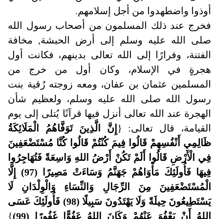
أوذوا واضطهدوا من أجل إسلامهم
.
فخرج عند ذلك المسلمون من أصحاب رسول الله
صلى الله عليه وسلم إلى أرض الحبشة, مخافة
الفتنة، وفرارًا إلى الله تعالى بدينهم، فكانت أول
هجرةٍ في الإسلام، وكان أول من خرج من
المسلمين عثمان بن عفان، ومعه زوجته رُقية بنت
رسول الله صلى الله عليه وسلم، ولعظيم شأن
الهجرة عند الله تعالى أنزل فيها قرآنًا يُتلى إلى يوم
القيامة، قال تعالى: {
إِنَّ الَّذِينَ تَوَفَّاهُمُ الْمَلَائِكَةُ
ظَالِمِي أَنْفُسِهِمْ قَالُوا فِيمَ كُنْتُمْ قَالُوا كُنَّا مُسْتَضْعَفِينَ
فِي الْأَرْضِ قَالُوا أَلَمْ تَكُنْ أَرْضُ اللهِ وَاسِعَةً فَتُهَاجِرُوا
فِيهَا فَأُولَئِكَ مَأْوَاهُمْ جَهَنَّمُ وَسَاءَتْ مَصِيرًا (97) إِلَّا
الْمُسْتَضْعَفِينَ مِنَ الرِّجَالِ وَالنِّسَاءِ وَالْوِلْدَانِ لَا
يَسْتَطِيعُونَ حِيلَةً وَلَا يَهْتَدُونَ سَبِيلًا (98) فَأُولَئِكَ عَسَى
اللهُ أَنْ يَعْفُوَ عَنْهُمْ وَكَانَ اللهُ عَفُوًّا غَفُورًا (99)
}