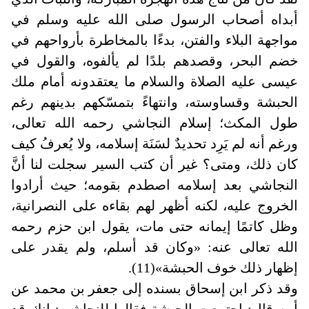
أبداه أصحاب الرسول صلى الله عليه وسلم في
مواجهة البلاء والفتن، بدءًا بالمخاطرة بأرواحهم في
خضم البحر، وقصدهم بلدًا لم يألفوه، والقول في
عيسى عليه الصلاة والسلام ما يعتقدونه أمام ملك
الحبشة وقساوسته، وانتهاءً بتمسّكهم بدينهم رغم
طول المكث؛ إسلام النجاشي رحمه الله تعالى،
ورغم أنه لم يَرِد تحديدٌ لسَنَة إسلامه، ولا يُعرفُ كيف
كان ذلك، ومتى؟ غير أن كتب السير سجلت لنا أنَّ
النجاشي بعد إسلامه اصطدم بقومه؛ حيث أرادوا
الخروج عليه، لكنه أظهر لهم بقاءه على النصرانية،
وظل كاتمًا إيمانه حتى مات، يقول ابن حزم رحمه
الله تعالى عنه: «وكان قد أسلم، ولم يقدر على
إظهار ذلك خوف الحبشة»(11)
.
وقد ذكر ابن إسحاق بسنده إلى جعفر بن محمد عن