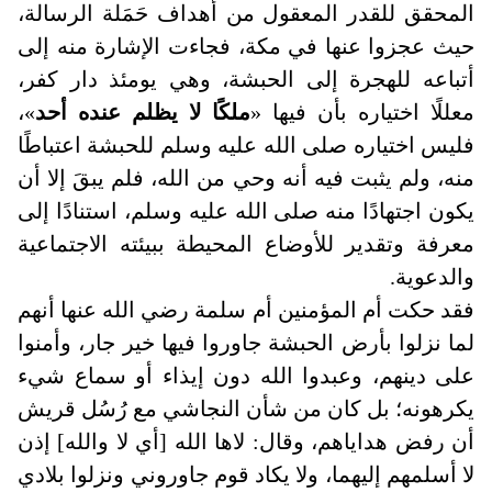
المحقق للقدر المعقول من أهداف حَمَلة الرسالة،
حيث عجزوا عنها في مكة، فجاءت الإشارة منه إلى
أتباعه للهجرة إلى الحبشة، وهي يومئذ دار كفر،
معللًا اختياره بأن فيها «
ملكًا لا يظلم عنده أحد
»،
فليس اختياره صلى الله عليه وسلم للحبشة اعتباطًا
منه، ولم يثبت فيه أنه وحي من الله، فلم يبقَ إلا أن
يكون اجتهادًا منه صلى الله عليه وسلم، استنادًا إلى
معرفة وتقدير للأوضاع المحيطة ببيئته الاجتماعية
والدعوية
.
فقد حكت أم المؤمنين أم سلمة رضي الله عنها أنهم
لما نزلوا بأرض الحبشة جاوروا فيها خير جار، وأمنوا
على دينهم، وعبدوا الله دون إيذاء أو سماع شيء
يكرهونه؛ بل كان من شأن النجاشي مع رُسُل قريش
أن رفض هداياهم، وقال: لاها الله [أي لا والله] إذن
لا أسلمهم إليهما، ولا يكاد قوم جاوروني ونزلوا بلادي