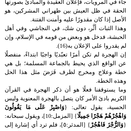
جاء في المرويات، فإعلان العقيدة والمبادئ بصورتها
الحقة في ظل العيش بين ظهراني المشركين، هو
الأصل إذا كان مقدورًا عليه وأمنت الفتنة.
وهذا الثبات أثَّر، دون شك، في النجاشي وفي أهل
الحبشة، فدخل هو وبعض من قومه في الإسلام، وإن
لم يقدروا على الإعلان به(16)
.
إن الهجرة لم تكن أمرًا تعبّديًا واجبًا ابتداءً، منفصلًا
عن الواقع الذي يحيط بالجماعة المسلمة؛ بل هي
خطة وعلاج ومخرج لظرف فَرَضَ مثل هذا الحل
وهذه الخطة.
وما يستوقفنا فعلًا هو أن ذكر الهجرة في القرآن
الكريم بادئ الأمر كان يتصل بالهجرة المعنوية وليس
الحسية، يقول تعالى: {
وَاصْبِرْ عَلَى مَا يَقُولُونَ
وَاهْجُرْهُمْ هَجْرًا جَمِيلًا
} [المزمل:10]، ويقول سبحانه:
{
وَالرُّجْزَ فَاهْجُرْ
} [المدثر:٥]، فلم ترد أي إشارة إلى