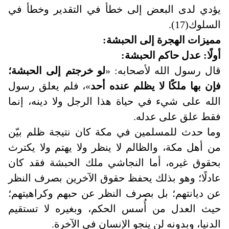
يؤدي لدى البعض إلى خطأ في التقدير وخطأ في
السلوك(17).
مميزات الهجرة إلى الحبشة:
أولًا: عدل حاكم الحبشة:
قال رسول الله لأصحابه: «
لو خرجتم إلى الحبشة؛
فإن بها ملكًا لا يظلم عنده أحد
»، فلم يعلق رسول
الله على شيء في حياة هذا الرجل ولا دينه، إنما
فقط علق على عدله
.
وما حدث للمسلمين في مكة كان نتيجة ظلم بيّن
من أهل مكة، والظالم لا ينظر ولا يهتم ولا يكترث
بحقوق غيره، أما النجاشي ملك الحبشة فقد كان
عادلًا؛ وهو بذلك يحفظ حقوق الآخرين بصرف النظر
عن ديانتهم؛ بل بصرف النظر عن حبهم وكراهيتهم؛
حيث العدل من أُسس الحكم، وبغيره لا تستقيم
الدنيا، وبدونه لن ينجو الإنسان في الآخرة
.