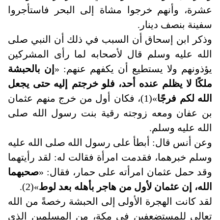
عشرة، وأنهم خرجوا مشاة إلى البحر فاستأجروا
سفينة بنصف دينار.
وذكر ابن إسحاق أن السبب في ذلك أن النبي صلى
الله عليه وسلم قال لأصحابه لما رأى المشركين
يؤذونهم ولا يستطيع أن يكفهم عنهم: «
إن بالحبشة
ملكًا لا يظلم عنده أحد، فلو خرجتم إليه حتى يجعل
الله لكم فرجًا
»(1)، فكان أول من خرج منهم عثمان
بن عفان ومعه زوجته رقية بنت رسول الله صلى
الله عليه وسلم.
وعن أنس قال: أبطأ على رسول الله صلى الله عليه
وسلم خبرهما، فقدمت امرأة فقالت له: لقد رأيتهما
وقد حمل عثمان امرأته على حمار، فقال: «
صحبهما
الله، إن عثمان لأول من هاجر بأهله بعد لوط
»(2).
لقد كانت الهجرة الأولى إلى الحبشة رخصةً من الله
تعالى للمستضعفين في مكة، من المسلمين الذي