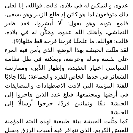
عدوه، والتمكين له في بلاده، قالت: فوالله، إنا لعلى
ذلك متوقعون لما هو كائن إذ طلع الزبير وهو يسعى،
فلمع بثوبه وهو يقول: ألا أبشروا، فقد ظفر
النجاشي، وأهلك الله عدوه، ومَكَّن له في بلاده،
قالت: فوالله، ما علمتُنا فرحنا فرحة قط مثلها(9).
لقد مثَّلت الحبشة بهذا الوضع، الذي يأمن فيه المرء
على نفسه وماله وعرضه، ويمكنه في ظل نظامه
السياسي اختيار العقيدة، وإظهار الدِّين، وممارسة
الشعائر في حدها الخاص للفرد والجماعة؛ بلدًا جاذبًا
للفئة المؤمنة التي لاقت الاضطهادات والمضايقات
في أرضها ومجتمعها، فبلغ عدد الذين هاجروا إلى
الحبشة نيفًا وثمانين فردًا، خرجوا أرسالًا إلى
الحبشة.
كما مثَّلت الحبشة بيئة طبيعية لهذه الفئة المؤمنة
للعيش الكريم، الذي تتوافر فيه أسباب الرزق وسبل