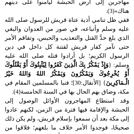
مهاجرين إلى أرض الحبشة ليأمنوا على دينهم
هناك»(3)
.
ففي ظل تنامي أذية عتاة قريش للرسول صلى الله
عليه وسلم وأتباعه، في صور من العدوان والبغي
الذي بلغ حدَّ القتل والتعذيب والحبس، وتفاقم الأمر
حتى تآمر كفار قريش لفتنة كل داخل في دين
الرسول الكريم؛ بل أرادوا قتله صلى الله عليه
وسلم: {
وَإِذْ يَمْكُرُ بِكَ الَّذِينَ كَفَرُوا لِيُثْبِتُوكَ أَوْ يَقْتُلُوكَ
أَوْ يُخْرِجُوكَ وَيَمْكُرُونَ وَيَمْكُرُ اللهُ وَاللهُ خَيْرُ
الْـمَاكِرِينَ
} [الأنفال:30]؛ فنبا بالمسلمين المقام في
مكة، وضاق بهم الحال بها في السنة الخامسة(4).
وقد استطاع المهاجرون الأوائل الوصول إلى
الحبشة والإقامة فيها فترة من الزمن، لكنهم عادوا
إلى مكة بعد أن سمعوا بإسلام قريش، ولم يكن ذلك
صحيحًا، فوجدوا الأمر خلاف ما بلغهم؛ فلاقوا من