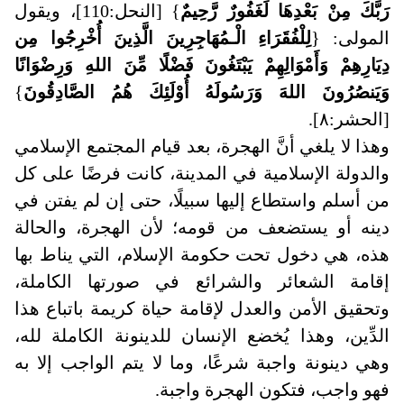
رَبَّكَ مِنْ بَعْدِهَا لَغَفُورٌ رَّحِيمٌ
} [النحل:110]، ويقول
المولى: {
لِلْفُقَرَاءِ الْـمُهَاجِرِينَ الَّذِينَ أُخْرِجُوا مِن
دِيَارِهِمْ وَأَمْوَالِهِمْ يَبْتَغُونَ فَضْلًا مِّنَ اللهِ وَرِضْوَانًا
وَيَنصُرُونَ اللهَ وَرَسُولَهُ أُوْلَئِكَ هُمُ الصَّادِقُونَ
}
[الحشر:٨]
.
وهذا لا يلغي أنَّ الهجرة، بعد قيام المجتمع الإسلامي
والدولة الإسلامية في المدينة، كانت فرضًا على كل
من أسلم واستطاع إليها سبيلًا، حتى إن لم يفتن في
دينه أو يستضعف من قومه؛ لأن الهجرة، والحالة
هذه، هي دخول تحت حكومة الإسلام، التي يناط بها
إقامة الشعائر والشرائع في صورتها الكاملة،
وتحقيق الأمن والعدل لإقامة حياة كريمة باتباع هذا
الدِّين، وهذا يُخضع الإنسان للدينونة الكاملة لله،
وهي دينونة واجبة شرعًا، وما لا يتم الواجب إلا به
فهو واجب، فتكون الهجرة واجبة.