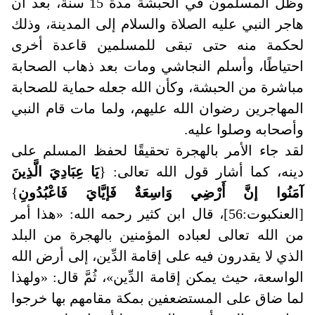
وظل المسلمون في الحبشة مدة 15 سنة، بعد أن
هاجر النبي عليه الصلاة والسلام إلى المدينة، وذلك
لحكمة منه حتى تبقى للمسلمين قاعدة أخرى
احتياطًا، وأسلم النجاشي ومات بعد ذهاب الصحابة
مباشرة من الحبشة، وكأن الله جعله حماية للصحابة
المهاجرين رضوان الله عليهم، ولما مات قام النبي
وأصحابه وصلوا عليه.
لقد جاء الأمر بالهجرة تحقيقًا لحفظ المسلم على
دينه، كما أشار قول الله تعالى: {
يَا عِبَادِيَ الَّذِينَ
آمَنُوا إنَّ أَرْضِي وَاسِعَةٌ فَإيَّايَ فَاعْبُدُونِ
}
[العنكبوت:56]، قال ابن كثير رحمه الله: «هذا أمر
من الله تعالى لعباده المؤمنين بالهجرة من البلد
الذي لا يقدرون فيه على إقامة الدِّين، إلى أرض الله
الواسعة، حيث يمكن إقامة الدِّين»، ثُمَّ قال: «ولهذا
لما ضاق على المستضعفين بمكة مقامهم بها خرجوا