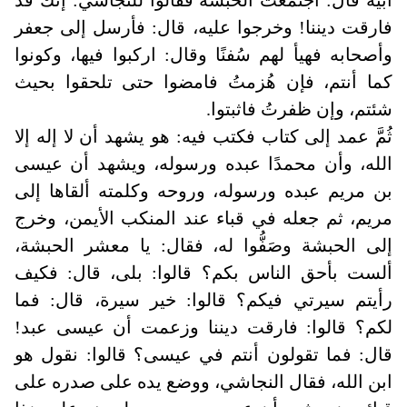
أبيه قال: اجتمعت الحبشة فقالوا للنجاشي: إنك قد
فارقت ديننا! وخرجوا عليه، قال: فأرسل إلى جعفر
وأصحابه فهيأ لهم سُفنًا وقال: اركبوا فيها، وكونوا
كما أنتم، فإن هُزمتُ فامضوا حتى تلحقوا بحيث
شئتم، وإن ظفرتُ فاثبتوا.
ثُمَّ عمد إلى كتاب فكتب فيه: هو يشهد أن لا إله إلا
الله، وأن محمدًا عبده ورسوله، ويشهد أن عيسى
بن مريم عبده ورسوله، وروحه وكلمته ألقاها إلى
مريم، ثم جعله في قباء عند المنكب الأيمن، وخرج
إلى الحبشة وصَفُّوا له، فقال: يا معشر الحبشة،
ألست بأحق الناس بكم؟ قالوا: بلى، قال: فكيف
رأيتم سيرتي فيكم؟ قالوا: خير سيرة، قال: فما
لكم؟ قالوا: فارقت ديننا وزعمت أن عيسى عبد!
قال: فما تقولون أنتم في عيسى؟ قالوا: نقول هو
ابن الله، فقال النجاشي، ووضع يده على صدره على