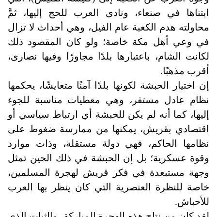
ابتناها في صنعاء، ونادى العرب للحج إليها، ثمَّ
محاولته هدم الكعبة عام الفيل، وهي أحداث لا تزال
في وعي أهل مكة خاصة؛ ولو كان المقصود ذلك
لكانت الشام، باعتبارها بلدًا مجاورًا وفيها نصارى،
أقرب مذهبًا
.
إن اختيار الحبشة لكونها بلدًا آمنًا متعايشًا، يحكمها
نظام عادل مستقر، وهي معطيات مناسبة للجوء
إليها، كما أنه لم يكن للحبشة أي ارتباط سياسي أو
اقتصادي بقريش، يمكنها من ممارسة ضغوط على
نظامها الحاكم، فهي دولة مستقلة، وذات موارد
وقوة عسكرية؛ بل إن الحبشة في ذلك الحين تمثل
وجهة مستبعدة في فكر قريش لهجرة المسلمين،
خاصة للنظرة العنصرية التي كان ينظر بها العرب
للأحباش.
لقد كان من نتاج هذه الهجرة المباركة، والثبات الذي