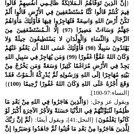
{
إنَّ الَّذِينَ تَوَفَّاهُمُ الْـمَلائِكَةُ ظَالِـمِي أَنفُسِهِمْ قَالُوا
فِيمَ كُنتُمْ قَالُوا كُنَّا مُسْتَضْعَفِينَ فِي الأَرْضِ قَالُوا أَلَمْ
تَكُنْ أَرْضُ اللهِ وَاسِعَةً فَتُهَاجِرُوا فِيهَا فَأُوْلَئِكَ مَأْوَاهُمْ
جَهَنَّمُ وَسَاءَتْ مَصِيرًا (97) إلَّا الْـمُسْتَضْعَفِينَ مِنَ
الرِّجَالِ وَالنِّسَاءِ وَالْوِلْدَانِ لا يَسْتَطِيعُونَ حِيلَةً وَلا
يَهْتَدُونَ سَبِيلًا (98) فَأُوْلَئِكَ عَسَى اللهُ أَن يَعْفُوَ عَنْهُمْ
وَكَانَ اللهُ عَفُوًّا غَفُورًا (99) وَمَن يُهَاجِرْ فِي سَبِيلِ اللهِ
يَجِدْ فِي الأَرْضِ مُرَاغَمًا كَثِيرًا وَسَعَةً وَمَن يَخْرُجْ مِنْ
بَيْتِهِ مُهَاجِرًا إلَى اللهِ وَرَسُولِهِ ثُمَّ يُدْرِكْهُ الْـمَوْتُ فَقَدْ
وَقَعَ أَجْرُهُ عَلَى اللهِ وَكَانَ اللهُ غَفُورًا رَّحِيمًا (100)
}
[النساء:97-100].
ويقول عز وجل: {
وَالَّذِينَ هَاجَرُوا فِي اللهِ مِنْ بَعْدِ مَا
ظُلِمُوا لَنُبَوِّئَنَّهُمْ فِي الدُّنْيَا حَسَنَةً وَلأَجْرُ الآخِرَةِ أَكْبَرُ لَوْ
كَانُوا يَعْلَمُونَ
} [النحل:41]، ويقول أيضًا: {
ثُمَّ إنَّ رَبَّكَ
لِلَّذِينَ هَاجَرُوا مِنْ بَعْدِ مَا فُتِنُوا ثُمَّ جَاهَدُوا وَصَبَرُوا إنَّ