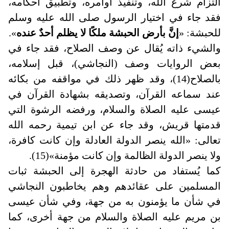
التزام شرع الله، وتنفيذ أوامره، وتطبيق أحكامه،
فقد جاء في اختيار الرسول صلى الله عليه وسلم
للحبشة: «
إنَّ بأرض الحبشة ملكًا لا يظلم أحدٌ عنده
».
والشيء ذاته يُقال عن وصف الصلاح، فقد جاء في
بعض الروايات وصف (النجاشي)، قبل إسلامه،
بالصلاح(14)، وقد ظهر ذلك في مواقفه من بكائه
عند سماعه القرآن، وتصديقه بشهادة القرآن في
عيسى عليه الصلاة والسلام، ورفضه الرشوة التي
قدمتها قريش، وقد جاء عن ابن تيمية رحمه الله
تعالى: «الله ينصر الدولة العادلة وإن كانت كافرة،
ولا ينصر الدولة الظالمة وإن كانت مؤمنة»(15)
.
كما يُستفاد من حادثة الهجرة إلى الحبشة ثبات
المسلمين على عقائدهم وهم يخاطبون النجاشي
في شأن ما يؤمنون به من جهة، وفي شأن عيسى
بن مريم عليه الصلاة والسلام من جهة أخرى، كما