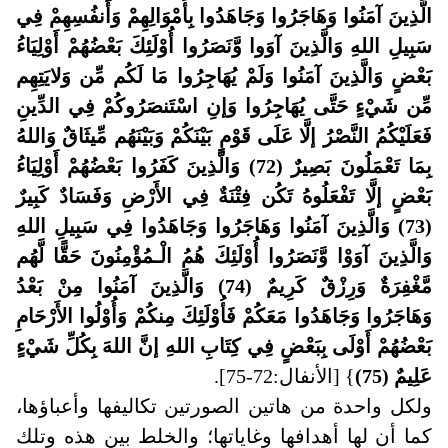
الَّذِينَ آمَنُوا وَهَاجَرُوا وَجَاهَدُوا بِأَمْوَالِهِمْ وَأَنفُسِهِمْ فِي
سَبِيلِ اللهِ وَالَّذِينَ آوَوا وَّنَصَرُوا أُوْلَئِكَ بَعْضُهُمْ أَوْلِيَاءُ
بَعْضٍ وَالَّذِينَ آمَنُوا وَلَمْ يُهَاجِرُوا مَا لَكُم مِّن وَلايَتِهِم
مِّن شَيْءٍ حَتَّى يُهَاجِرُوا وَإنِ اسْتَنصَرُوكُمْ فِي الدِّينِ
فَعَلَيْكُمُ النَّصْرُ إلَّا عَلَى قَوْمٍ بَيْنَكُمْ وَبَيْنَهُم مِّيثَاقٌ وَاللهُ
بِمَا تَعْمَلُونَ بَصِيرٌ (72) وَالَّذِينَ كَفَرُوا بَعْضُهُمْ أَوْلِيَاءُ
بَعْضٍ إلَّا تَفْعَلُوهُ تَكُن فِتْنَةٌ فِي الأَرْضِ وَفَسَادٌ كَبِيرٌ
(73) وَالَّذِينَ آمَنُوا وَهَاجَرُوا وَجَاهَدُوا فِي سَبِيلِ اللهِ
وَالَّذِينَ آوَوْا وَّنَصَرُوا أُوْلَئِكَ هُمُ الْـمُؤْمِنُونَ حَقًّا لَّهُم
مَّغْفِرَةٌ وَرِزْقٌ كَرِيمٌ (74) وَالَّذِينَ آمَنُوا مِنْ بَعْدُ
وَهَاجَرُوا وَجَاهَدُوا مَعَكُمْ فَأُوْلَئِكَ مِنكُمْ وَأُوْلُوا الأَرْحَامِ
بَعْضُهُمْ أَوْلَى بِبَعْضٍ فِي كِتَابِ اللهِ إنَّ اللهَ بِكُلِّ شَيْءٍ
عَلِيمٌ
(75)
} [الأنفال:72-75]
.
ولكل واحدة من هاتين الصورتين تكاليفها وأعباؤها،
كما أن لها أهدافها وغاياتها؛ والخلط بين هذه وتلك