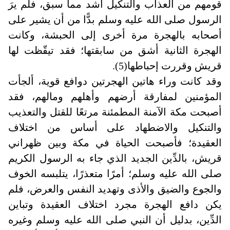
قومهم من العذاب والتنكيل أشد مما سبق، فلم يرَ
الرسول صلى الله عليه وسلم بدًّا من أن يشير على
أصحابه بالهجرة مرة أخرى إلى الحبشة، وكانت
الهجرة الثانية أشق من سابقتها؛ فقد تيقّظت لها
قريش وقررت إحباطها(5)
.
وقد كانت وراء هاتين الهجرتين دوافع قوية، ألجأت
المؤمنين لمفارقة أرضهم وأهلهم ومالهم، فقد
أصبحت مكة الآمنة المطمئنة مرتعًا للقتل والتعذيب
والتنكيل والاضطهاد على أساس من اختلاف
العقيدة؛ فأصبحت الحياة في مكة وبين ظهراني
قريش، بالدِّين الجديد الذي جاء به الرسول الكريم
صلى الله عليه وسلم؛ أمرًا متعذرًا، يتلبسه الخوف
والجوع والضيق والأذى وتهديد النفس والعرض، فلم
يكن دافع الهجرة مجرد اختلاف العقيدة وتباين
الدِّين، بدليل أن النبي صلى الله عليه وسلم وغيره