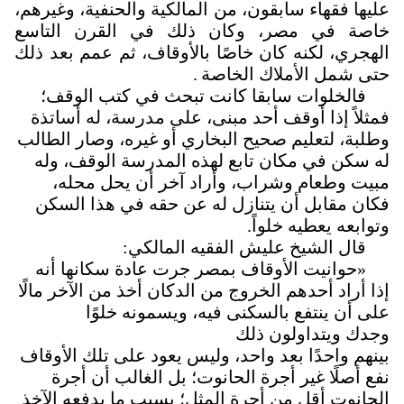
عليها فقهاء سابقون، من المالكية والحنفية، وغيرهم،
خاصة في مصر، وكان ذلك في القرن التاسع
الهجري، لكنه كان خاصًا بالأوقاف، ثم عمم بعد ذلك
حتى شمل الأملاك الخاصة
.
فالخلوات سابقا كانت تبحث في كتب الوقف؛
فمثلاً إذا أوقف أحد مبنى، على مدرسة، له أساتذة
وطلبة، لتعليم صحيح البخاري أو غيره، وصار الطالب
له سكن في مكان تابع لهذه المدرسة الوقف، وله
مبيت وطعام وشراب، وأراد آخر أن يحل محله،
فكان مقابل أن يتنازل له عن حقه في هذا السكن
وتوابعه يعطيه خلواً
.
قال الشيخ عليش الفقيه المالكي:
«حوانيت الأوقاف بمصر جرت عادة سكانها أنه
إذا أراد أحدهم الخروج من الدكان أخذ من الآخر مالًا
على أن ينتفع بالسكنى فيه، ويسمونه خلوًا
وجدك
ويتداولون ذلك
بينهم واحدًا بعد واحد، وليس يعود على تلك الأوقاف
نفع أصلًا غير أجرة الحانوت؛ بل الغالب أن أجرة
الحانوت أقل من أجرة المثل؛ بسبب ما يدفعه الآخذ