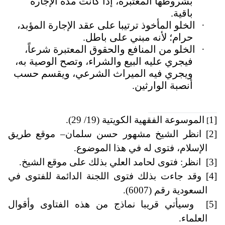
بشروطها المعتبرة، إذا كانت مدة الإجارة
باقية.
·
الخلو المأخوذ ترتيبا على عقد الإجارة المؤبد،
حرام؛ لأنه مبني على باطل.
·
الخلو من المنافع والحقوق المعتبرة شرعاً،
فيجري عليه البيع والشراء، وتصح الوصية به،
ويجري فيه الميراث الشرعي، ويقسم حسب
أنصبة الوارثين.
1]
الموسوعة الفقهية الكويتية (19/ 29).
[
[2]
انظر الشيخ مشهور حسن سلمان– موقع طريق
الإسلام، فتوى له في هذا الموضوع
.
[3]
انظر: فتوى لحامد العلي بذلك على موقع الشيخ.
[4]
وقد جاءت بذلك فتوى اللجنة الدائمة للفتوى في
السعودية رقم (6007).
[5]
وسيأتي قريبا نماذج من هذه الفتاوى وأقوال
العلماء.