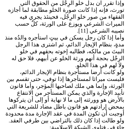
وإذا تقرر ان بدل خلو الرِجْل من الحقوق التي
تورث، فإنه إذا كانت صورة الخلو مطابقة لما أجازه
الفقهاء من صور خلو الرِجْل، فحينئذ يجري فيه
الميراث الشرعي ويوزع على الورثة، كلٌ حسب
نصيبه الشرعي
[11]
.
وأما إذا كان رجل يسكن في بيتٍ استأجره والدُه منذ
مدةٍ، بنظام الإيجار الدائم، ثم اشترى هذا الرجل
البيتَ من مالكه، فطالبه إخوته بحقهم في خلو
الرِجْل بحجة أنهم ورثة الخلو عن أبيهم، فلا حق له
ولا لهم في هذا الخلو.
ولو كانت أرضا مستأجرة بنظام الإيجار الدائم،
فليست ميراثا لمستأجرها إذا توفي، حتى تقسم بين
الورثة، وإنما هي ملك لصاحبها المؤجر، وأما قانون
تأبيد الإجارة والذي يمكن المستأجر من الانتفاع
بالأرض هو وورثته إلى ما لا نهاية أو إلى أن يتركوها
بمحض إرادتهم هو قانون باطل مضاد للشريعة التي
أوجبت أن تكون المدة في عقد الإجارة مدة محدودة
ولو طالت إذا كان ذلك بالتراضي بين طرفي العقد.
جاء في فتاوى الشبكة الإسلامية: