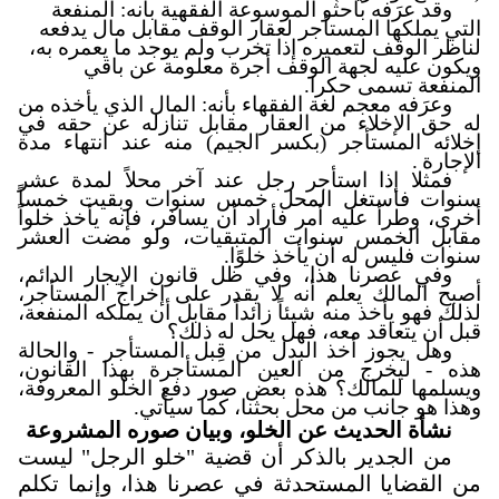
وقد عرَفه باحثو الموسوعة الفقهية بأنه: المنفعة
التي يملكها المستأجر لعقار الوقف مقابل مال يدفعه
لناظر الوقف لتعميره إذا تخرب ولم يوجد ما يعمره به،
ويكون عليه لجهة الوقف أجرة معلومة عن باقي
المنفعة تسمى حكرا
.
وعرَفه معجم لغة الفقهاء بأنه: المال الذي يأخذه من
له حق الإخلاء من العقار مقابل تنازله عن حقه في
إخلائه المستأجر (بكسر الجيم) منه عند انتهاء مدة
الإجارة
.
فمثلا إذا استأجر رجل عند آخر محلاً لمدة عشر
سنوات فاستغل المحل خمس سنوات وبقيت خمساً
أخرى، وطرأ عليه أمر فأراد أن يسافر، فإنه يأخذ خلواً
مقابل الخمس سنوات المتبقيات، ولو مضت العشر
سنوات فليس له أن يأخذ خلوًا.
وفي عصرنا هذا، وفي ظل قانون الإيجار الدائم،
أصبح المالك يعلم أنه لا يقدر على إخراج المستأجر،
لذلك فهو يأخذ منه شيئاً زائداً مقابل أن يملكه المنفعة،
قبل أن يتعاقد معه، فهل يحل له ذلك؟
وهل يجوز أخذ البدل من قِبل المستأجر - والحالة
هذه - ليخرج من العين المستأجرة بهذا القانون،
ويسلمها للمالك؟ هذه بعض صور دفع الخلو المعروفة،
وهذا هو جانب من محل بحثنا، كما سيأتي.
نشأة الحديث عن الخلو، وبيان صوره المشروعة
من الجدير بالذكر أن قضية "خلو الرجل" ليست
من القضايا المستحدثة في عصرنا هذا، وإنما تكلم