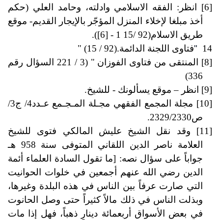
[6]
انظر: الفقه الاسلامي وادلته، وحامد العلي (حكم
أخذ مبلغا لإخلاء المنزل المؤجّر بالإيجار القديم- موقع
طريق الاسلام
- 1 15/ 92)
[6]
).
14
"
فتاوى اللجنة الدائمة
" (15 / 92).
[8]
المنتقى من فتاوى الفوزان " (3 / 221 السؤال رقم
(
336
[9]
انظر – موقع يسألونك - للشيخ.
[10]
مجلة المجمع الفقهي مجـلة المـجـمع عـدد4/ ج3/
ص2329/2330
.
[11]
وقد نقل الشيخ عليش المالكي فتوى للشيخ
العلامة ناصر الدين اللقاني المتوفى سنة 958 هـ
جواباً على سؤال نصه: [ما تقول السادة العلماء أئمة
الدين رضي الله عنهم أجمعين في خلوات الحوانيت
التي صارت عرفاً بين الناس في هذه البلدة وغيرها،
وبذلت الناس في ذلك مالاً كثيراً حتى وصل الحانوت
في بعض الأسواق أربعمائة دينارٍ ذهباً، فهل إذا مات