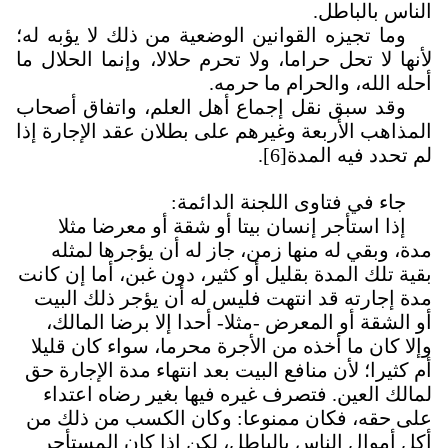
الناس بالباطل.
وما تجيزه القوانين الوضعية من ذلك لا يؤبه له؛
لأنها لا تحل حراما، ولا تحرم حلالا، وإنما الحلال ما
أحله الله، والحرام ما حرمه.
وقد سبق نقل إجماع أهل العلم، واتفاق أصحاب
المذاهب الأربعة وغيرهم على بطلان عقد الإجارة إذا
لم تحدد فيه المدة
[6]
.
جاء في فتاوى اللجنة الدائمة:
إذا استأجر إنسان بيتا أو شقة أو معرضا مثلا
مدة، وبقي له منها زمن، جاز له أن يؤجرها لمثله
بقية تلك المدة بقليل أو كثير، دون غبن، أما إن كانت
مدة إجارته قد انتهت فليس له أن يؤجر ذلك البيت
أو الشقة أو المعرض -مثلا- أحدا إلا برضا المالك،
وإلا كان ما أخذه من الأجرة محرما، سواء كان قليلا
أم كثيرا؛ لأن منافع البيت بعد انتهاء مدة الإجارة حق
لمالك العين. فتصرف غيره فيها بغير رضاه اعتداء
على حقه، فكان ممنوعا: وكان الكسب من ذلك من
أكل أموال الناس بالباطل، لكن إذا كان المستأجر