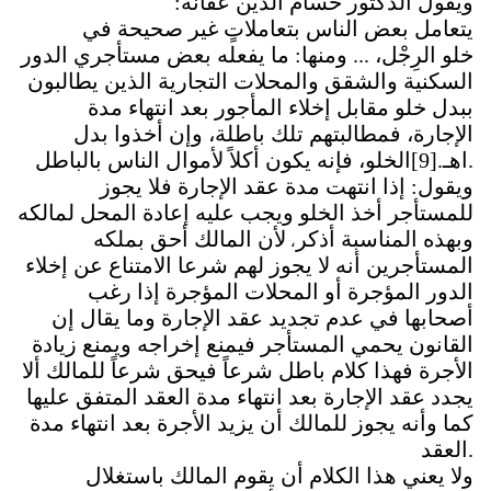
ويقول الدكتور حسام الدين عفانة:
يتعامل بعض الناس بتعاملاتٍ غير صحيحة في
خلو الرِجْل، ... ومنها: ما يفعله بعض مستأجري الدور
السكنية والشقق والمحلات التجارية الذين يطالبون
ببدل خلو مقابل إخلاء المأجور بعد انتهاء مدة
الإجارة، فمطالبتهم تلك باطلة، وإن أخذوا بدل
.اهـ.
[9]
الخلو، فإنه يكون أكلاً لأموال الناس بالباطل
ويقول: إذا انتهت مدة عقد الإجارة فلا يجوز
للمستأجر أخذ الخلو ويجب عليه إعادة المحل لمالكه
وبهذه المناسبة أذكر
لأن المالك أحق بملكه
،
المستأجرين أنه لا يجوز لهم شرعا الامتناع عن إخلاء
الدور المؤجرة أو المحلات المؤجرة إذا رغب
أصحابها في عدم تجديد عقد الإجارة وما يقال إن
القانون يحمي المستأجر فيمنع إخراجه ويمنع زيادة
الأجرة فهذا كلام باطل شرعاً فيحق شرعاً للمالك ألا
يجدد عقد الإجارة بعد انتهاء مدة العقد المتفق عليها
كما وأنه يجوز للمالك أن يزيد الأجرة بعد انتهاء مدة
.
العقد
ولا يعني هذا الكلام أن يقوم المالك باستغلال