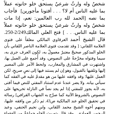
شخصٌ وله وارثٌ شرعيٌ يستحق خلو حانوته عملاً
بما عليه الناس أم لا؟ . . . أفتونا مأجورين]
فأجاب
بما نصه [الحمد لله رب العالمين: نعم، إذا مات
شخصٌ وله وارثٌ شرعيٌ يستحق خلو حانوته عملاً
بما عليه الناس. . . ] فتح العلي المالك2/249-250
.
قال الشيخ أحمد
الغرقاوي المالكي معلقاً على فتوى
العلامة اللقاني: [ وقد تقدمت فتوى العلامة الناصر اللقاني بأن
الخلو المذكور صحيحٌ معتبرٌ معمولٌ به، لكون العرف جرى به،
سيما وفتواه مخرَّجةٌ على النصوص، وقد أُجمع على العمل بها،
واشتهرت في المشارق والمغارب، وانحط الأمر على المصير
إليها وتلقيها بالقبول، وهو إن لم يستند فيها إلى نصٍ صريحٍ، لكن
العمل عليها؛ وقد وافقه عليها من هو مقدمٌ عليه في الفقه كما
سيأتي بيانه. ولا يضر عندنا عدم استناد المفتي للنص فيما أفتى
به، لأنه يجوز للمفتي إذا لم يجد نصاً في النازلة تخريجها على
النصوص بالشروط الآتية كما صرَّح به الشهاب القرافي] رسالة
في تحقيق الخلو عند المالكية ص43
.
ثم ذكر من وافقه عليها،
ومنهم أخوه الشيخ محمد اللقاني، وابن نجيم الحنفي، وعبد
الرحمن العمادي
.
وقد قال بتوريث الخلو جماعةٌ من الفقهاء