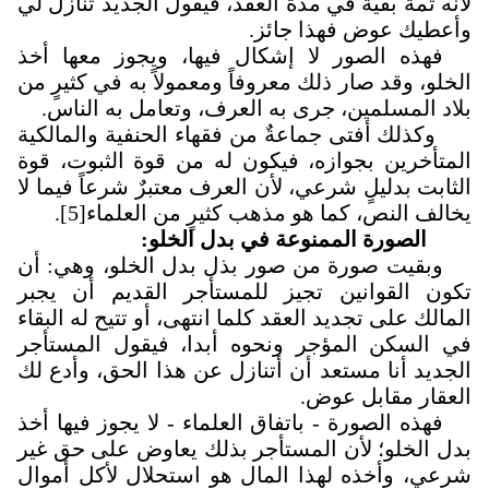
لأنه ثمة بقية في مدة العقد، فيقول الجديد تنازل لي
وأعطيك عوض فهذا جائز
.
فهذه الصور لا إشكال فيها، ويجوز معها أخذ
الخلو، وقد صار ذلك معروفاً ومعمولاً به في كثيرٍ من
بلاد المسلمين، جرى به العرف، وتعامل به الناس.
وكذلك أفتى جماعةٌ من فقهاء الحنفية والمالكية
المتأخرين بجوازه، فيكون له من قوة الثبوت، قوة
الثابت بدليلٍ شرعي، لأن العرف معتبرٌ شرعاً فيما لا
يخالف النص، كما هو مذهب كثيرٍ من العلماء
[5]
.
الصورة الممنوعة في بدل الخلو:
وبقيت صورة من صور بذل بدل الخلو، وهي: أن
تكون القوانين تجيز للمستأجر القديم أن يجبر
المالك على تجديد العقد كلما انتهى، أو تتيح له البقاء
في السكن المؤجر ونحوه أبدا، فيقول المستأجر
الجديد أنا مستعد أن أتنازل عن هذا الحق، وأدع لك
العقار مقابل عوض.
فهذه الصورة - باتفاق العلماء - لا يجوز فيها أخذ
بدل الخلو؛ لأن المستأجر بذلك يعاوض على حق غير
شرعي، وأخذه لهذا المال هو استحلال لأكل أموال