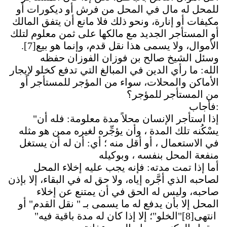
للمحل له مال في المحل من فرش أو ديكورات أو
مكيفات أو إنارة، ونحو ذلك فلا مانع أن يتفق المالك
أو المستأجر الجديد مع مالكها على ثمن معلوم لتلك
الأموال، ولا يسمى هذا نقل قدم، وإنما هو بيع
[7]
.
وسئل الشيخ صالح بن فوزان الفوزان حفظه
الله: ما رأي الدين في المبالغ التي تدفع كخلو لإيجار
الأماكن والمحلات، سواء من المؤجر للمستأجر أو
من المستأجر للمؤجر؟
:
فأجاب
إذا استأجر الإنسان محلاً مدة معلومة: فله أن
"
يسْكُنه تلك المدة ، وأن يؤجِّره لغيره ممن هو مثله
في الاستعمال ، أو أقل منه ؛ أي: أن له أن يستغل
منفعة المحل بنفسه ، وبوكيله
أما إذا تمت مدته: فإنه يجب عليه إخلاء المحل
لصاحبه الذي أجَّره إياه، ولا حق له في البقاء، إلا بإذن
صاحبه، وليس له الحق في أن يمتنع عن إخلاء
المحل إلا بأن يدفع له ما يسمى بـ " نقل القدم" أو
انتهى
[8]
"الخلو"؛ إلا إذا كان له مدة باقية فيه"