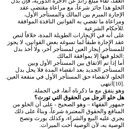
العقد، لقاء مبلغ زائد عن الأجرة الدورية، فإن بدل
الخلو هذا جائز شرعاً، مع مراعاة مقتضى عقد
الإجارة المبرم بين المالك والمستأجر الأول،
ومراعاة ما تقضي به القوانين النافذة الموافقة
.
للأحكام الشرعية
على أنه في الإيجارات الطويلة المدة، خلافاً لنص
عقد الإجارة طبقاً لما تسوغه بعض القوانين، لا يجوز
للمستأجر إيجار العين لمستأجر آخر، ولا أخذ بدل
:
الخلو فيها إلا بموافقة المالك
أما إذا تم الاتفاق بين المستأجر الأول وبين
المستأجر الجديد بعد انقضاء المدة فلا يحل بدل
الخلو، لانقضاء حق المستأجر الأول في منفعة العين.
.
[10]
انتهى
وهو يتفق مع ما ذكرناه آنفا، في الجملة.
هل خلو الرجل من الحقوق التي تورث؟
جمهور الفقهاء – وهو الصحيح - على أن الخلو من
المنافع والحقوق المعتبرة شرعاً، وبناءً على ذلك
يجري عليه البيع والشراء، وكذلك يورث وتصح
الوصية به، لأن الوصية أخت الميراث.