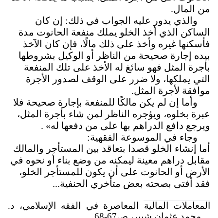
من المال.
والذي يدور عليه الجواب في ذلك: إن كان
الساكن الذي أخذ الخلو يملك منفعة الحانوت مدة
فأسكنها غيره وأخذ على ذلك مالًا، فإن كان الآخذ
بيده إجارة صحيحة من الناظر أو الوكيل بشروطها
بأجرة المثل فهو سائغ له الأخذ على تلك المنفعة
التي يملكها، ولا ضرر على الوقف لصدور الأجرة
موافقة لأجرة المثل.
وأما إن لم يكن مالكًا للمنفعة بإجارة صحيحة فلا
عبرة بخلوه، ويؤجره الناظر لمن شاء بأجرة المثل،
ويرجع دافع الدراهم بها على من دفعها له»
.
وجاء في الموسوعة الفقهية:
أما إنشاء الخلو قصدا بتعاقد بين المستأجر والمالك
مقابل دراهم معينة ليمكنه من وضع بناء أو نحوه في
الأرض أو الحانوت على أن يكون للمستأجر الخلو،
فقد أفتى بصحته بعض متأخري الحنفية...
المعاملات المالية المعاصرة في الفقه الإسلامي، د.
محمد عثمان شبير، ص67-68.