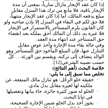
إذا كان عقد الإيجار مازال سارياً، بمعنى أن مدة
الإيجار باقية، فلا مانع من ترك هذا المنزل مقابل
مبلغ يدفعه المالك، أما إذا كان عقد الإيجار منتهياً،
فلا حق لكم في البقاء في المنزل إلا بإذن صاحبه ولو
كان القانون يلزم المستأجر بالاستمرار في الإيجار
فلا عبرة به، ذلك أن المالك أحق بملكه بعد انقضاء
حق المستأجر عند انتهاء مدة العقد.
وفي حالة بقاء مدة الإجارة وأخذ عوضٍ مقابل
التنازل عنها، فإن المبلغ المأخوذ حق للمستأجر وهو
الوالد ينضاف إلى تركته، ويقسم بين الورثة. . . كلٌ
حسب نصيبه الشرعي
[12]
.
خلاصة البحث (أهم النتائج):
نخلص مما سبق إلى ما يلي:
·
حقيقة خلو الرِجْل: هو تنازل مالك المنفعة، عن
ملكيته لها لغيره مقابل بدل مادي.
·
الخلو له صور كثيرة جائزة، جاء بيانها وتفصيلها
في ثنايا البحث.
·
يجوز أخذ بدل الخلو ضمن الإجارة الصحيحة،