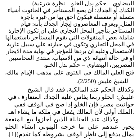
البيضاوي – حكم بدل الخلو – نظرة شرعية).
الكدك أو الجدك: أن يضع المستأجر في الحانوت أشياء
متصلة أو منفصلة فيكون أحق بها من غيره بأجرة
المثل. ويعرف المعاصرون إيجار الجدك بأنه: قيام
المستأجر بتأجير المحل التجاري علي ان تكون الإجارة
شاملة بعض المنقولات التي يقوم المستأجر باستعمالها
في المحل التجاري وتكون في حيازته علي سبيل عارية
الاستعمال وعليه ان يردها للمؤجر في نهاية مدة الايجار
او في حالة انتهائه لاي من الاسباب. منتدى المحاسبين
المصريين، البيضاوي – حكم بدل الخلو.
فتح العلي المالك في الفتوى على مذهب الإمام مالك،
للشيخ عليش (2/250).
وكذلك الحكم عند المالكية، فقد قال الشيخ
عليش: الخلو ربما يقاس عليه الجدك المتعارف في
حوانيت مصر، فإن الخلو إذا صح في الوقف ففي
.
الملك أولى لأن المالك يفعل في ملكه ما يشاء اهـ.
... وكذلك عند الحنابلة الذين أجازوا بيع المنفعة
يجوز عندهم على ما خرجه البهوتي إنشاء الخلو
بمال يدفع إلى ناظر الوقف بشروطه كما تقدم)
[1]
.