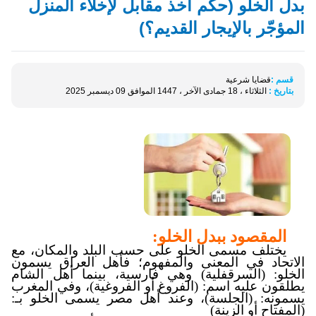
بدل الخلو (حكم أخذ مقابل لإخلاء المنزل
المؤجّر بالإيجار القديم؟)
قسم :
قضايا شرعية
بتاريخ :
الثلاثاء ، 18 جمادى الآخر ، 1447 الموافق 09 ديسمبر 2025
المقصود ببدل الخلو:
يختلف مسمى الخلو على حسب البلد والمكان، مع
الاتحاد في المعنى والمفهوم؛ فأهل العراق يسمون
الخلو: (السرقفلية) وهي فارسية، بينما أهل الشام
يطلقون عليه اسم: (الفروغ أو الفروغية)، وفي المغرب
يسمونه: (الجلسة)، وعند أهل مصر يسمى الخلو بـ:
(المفتاح أو الزينة)