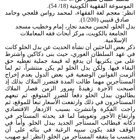
الموسوعة الفقهية الكويتية (18/ 54
(
.
انظر: معجم لغة الفقهاء، لمحمد رواس قلعجي وحامد
صادق قنيبي (1/200).
بدل الخلو، لحسن محمد نجار، إمام وخطيب مسجد
الجامعة بالكويت
، مركز أبحاث فقه المعاملات
الإسلامية.
ذكر بعض الباحثين أن نشأة الحديث عن بدل الخلو كانت
في عهد السلطان الغوري، حيث بنى دكاكين واشترط
على من يكتريها أن يدفع له قيمة جملية تعطيه حق
البقاء فيها. ولكن بدل الخلو لم يكن منتشراً، ثم لما
ألزمت القوانين الوضعية في بعض الدول بعدم إخراج
المستأجرين مهما طالت المدة فتضرر الملاك بذلك إذ
أصبحت الأجرة زهيدةً بمرور الزمن فصار الملاك
يطالبون ببدل الخلو دفعاً للضرر المتوقع، ثم تبعهم
المستأجرون في ذلك وارتفعت الأسعار تبعاً للموقع، ثم
راجت الفكرة وانتشرت بسبب الازدهار الاقتصادي
وارتفاع الأجور وتعويضاً لما قد يحدثه المستأجر في
دكانه فيطالب المستأجر الجديد ببدل الخلو. وأما في
الوقف فقد يكون سببه الرغبة في بنائه على أن
يحتسب ما ينفقه المستأجر من الخلو. (انظر: أبو صهيب