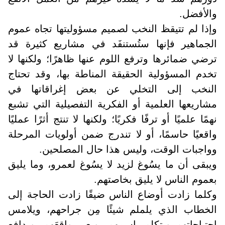
والأفضل.
وإذا لم تتيقظ النخب لصميم مسؤوليتها تجاه عموم
الجماهير فإنها ستُستنفَد في مشاريع كثيرة قد
ترضي ضمائرها وترفع اللوم عنها ظاهرًا؛ ولكنها لا
تخدم المسؤولية الحقيقة المناطة بها، وقد تحتاج
النخب إلى التخلي عن بعض إغراقاتها في
مشاريعها العلمية أو الفكرية التفصيلية التي تشبع
نهمًا علميًا أو ترفًا فكريًا؛ ولكنها لا تنتج أثرًا عمليًا
واقعيًا حاسمًا، أو لا تندرج ضمن أولويات المرحلة
وواجبات الوقت، وليس هذا حال المصلحين
.
ويبقى أن ما يسُوغ لزيد لا يسُوغ لعمرو، وما يليق
بعموم الناس لا يليق بخاصتهم
.
وكلما زادت أوضاع الناس ضيقًا زادت الحاجة إلى
الخطاب الذي يلملم شيئًا مِن جراحهم، ويلامس
احتياجاتهم ويتكلم باسمهم، ويعي واقعَهم، ويدافع