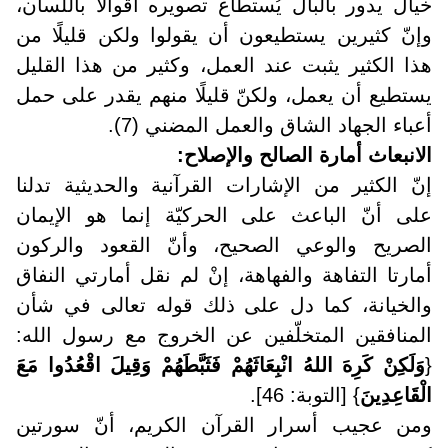
خيال يدور بالبال يُستطاع تصويره أقوالًا باللسان،
وإنّ كثيرين يستطيعون أن يقولوا ولكن قليلًا من
هذا الكثير يثبت عند العمل، وكثير من هذا القليل
يستطيع أن يعمل، ولكنّ قليلًا منهم يقدر على حمل
أعباء الجهاد الشاق والعمل المضني (7).
الانبعاث أمارة الصالح والإصلاح:
إنّ الكثير من الإشارات القرآنية والحديثية تدلنا
على أنّ الباعث على الحركيّة إنما هو الإيمان
الصريح والوعي الصحيح، وأنّ القعود والركون
أمارتا التفاهة والفهاهة، إنْ لم نقل أمارتي النفاق
والخيانة، كما دل على ذلك قوله تعالى في شأن
المنافقين المتخلّفين عن الخروج مع رسول الله:
{
وَلَكِنْ كَرِهَ اللهُ انْبِعَاثَهُمْ فَثَبَّطَهُمْ وَقِيلَ اقْعُدُوا مَعَ
الْقَاعِدِينَ
} [التوبة: 46].
ومن عجيب أسرار القرآن الكريم، أنّ سورتين