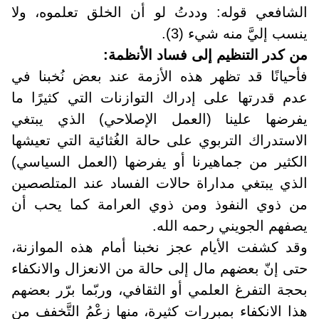
الشافعي قوله: وددتُ لو أن الخلق تعلموه، ولا
ينسب إليَّ منه شيء (3).
من كدر التنظيم إلى فساد الأنظمة:
فأحيانًا قد تظهر هذه الأزمة عند بعض نُخبنا في
عدم قدرتها على إدراك التوازنات التي كثيرًا ما
يفرضها علينا (العمل الإصلاحي) الذي يبتغي
الاستدراك التربوي على حالة الغُثائية التي تعيشها
الكثير من جماهيرنا أو يفرضها (العمل السياسي)
الذي يبتغي مداراة حالات الفساد عند المتلصصين
من ذوي النفوذ ومن ذوي العرامة كما يحب أن
يصفهم الجويني رحمه الله
.
وقد كشفت الأيام عجز نخبنا أمام هذه الموازنة،
حتى إنّ بعضهم مال إلى حالة من الانعزال والانكفاء
بحجة التفرغ العلمي أو الثقافي، وربّما برّر بعضهم
هذا الانكفاء بمبررات كثيرة، منها زعْمُ التَّخفف من