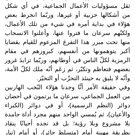
ثقل مسؤوليات الأعمال الجماعية، في أي شكل
من أشكالها حزبية أو غيرها، وربّما انخرط بعض
هؤلاء في بداية أمره في شيء من تلك الأعمال،
ولكنّهم سرعان ما فتروا عنها، وأعلنوا الانسحاب
منها تحت مبرر هذا التفرغ المزعوم للقيام بقضايا
أكبر يتوهمونها من أنفسهم، كبروزهم في مقام
الرمزية لكلّ الناس في أوطانهم، وربّما تزايدَ غرور
بعضهم فتعاظم وتكبّر، ثم زعَم أنّه ملك لكلّ الأمة،
وأنّه لا يليق به حينئذ التحزّب أو التحيّز
.
وفي حقيقة الأمر أنَّا وجدنا هؤلاء النّخب الهاربين
من العمل الجماعي، سرعان ما يرتمون في أحضان
دوائر (النظم الرسمية)، أو في دوائر (الكبراء
والأعيان)، ثم يُمسي الواحد منهم مجرد أداة جامدة
بلا مشروع وبلا رؤية؛ بل قد تجده أحيانًا ينقاد
بطريقة مهينة أمام (متسلط جائر)، أو أمام (تيار