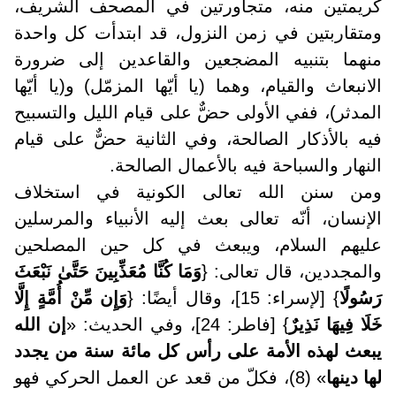
كريمتين منه، متجاورتين في المصحف الشريف،
ومتقاربتين في زمن النزول، قد ابتدأت كل واحدة
منهما بتنبيه المضجعين والقاعدين إلى ضرورة
الانبعاث والقيام، وهما (يا أيّها المزمّل) و(يا أيّها
المدثر)، ففي الأولى حضٌّ على قيام الليل والتسبيح
فيه بالأذكار الصالحة، وفي الثانية حضٌّ على قيام
النهار والسباحة فيه بالأعمال الصالحة
.
ومن سنن الله تعالى الكونية في استخلاف
الإنسان، أنّه تعالى بعث إليه الأنبياء والمرسلين
عليهم السلام، ويبعث في كل حين المصلحين
والمجددين، قال تعالى: {
وَمَا كُنَّا مُعَذِّبِينَ حَتَّىٰ نَبْعَثَ
رَسُولًا
} [لإسراء: 15]، وقال أيضًا: {
وَإِن مِّنْ أُمَّةٍ إِلَّا
خَلَا فِيهَا نَذِيرٌ
} [فاطر: 24]، وفي الحديث: «
إن الله
يبعث لهذه الأمة على رأس كل مائة سنة من يجدد
لها دينها
» (8)، فكلّ من قعد عن العمل الحركي فهو