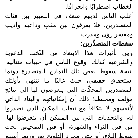
الخطاب اضطرابًا وانحرافًا
.
أغلب الناس لديهم ضعف في التمييز بين فئات
المتصدرين، فلا يفرقون بين مفتٍ وداعية وأديب
ومفسر رؤى ومدرب.
سقطات المتصدِّرين
:
ومِن تأثيرات هذا الابتعاد من النّخب الدعوية
والشرعية كذلك؛ وقوع الناس في خيبات متتالية؛
نتيجة سقوط بعض تلك النماذج المتصدرة دونما
استحقاق حقيقي، حيث غالبًا ما تنتهي بأولئك
المتصدرين المحكّات التي يتعرضون لها إلى نتائج
مؤلمة ومحبطة؛ ذلك أن إمكانياتهم والبناء الذاتي
لأنفسهم لا يتكافأ مع تبعات المكان الذي تصدروا
له، والتحديات التي من الممكن أن يتعرضوا لها،
من فتن الثراء والشهرة، أو فتن التمحيص تحت
سَوط البلاء، أو حتى مجرد التلويح به، وربما أسهم