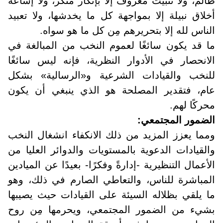
ظالم، ولا تثبيت معروف إلا بإنكار منكر، ولا إشاعة
أخلاق نبيلة إلا بمواجهة كل ما يخدشها، ولا تعبيد
الناس لله إلا بتحريرهم مِن كل ما هو سواه
.
ما قد يكون سائغًا لعموم النخب من المبالغة في
الانحصار في الأدوار النظرية، فإنه ليس سائغًا
للنخب والقيادات الشرعية و«الرسالية» بشكل
عام، فتقدير المصلحة هو الذي ينبغي أن يكون
محركًا لهم
.
الضمور المجتمعي
:
ومما يعزز المزيد من ذلك الانكفاء انشغال النخب
والقيادات الدعوية بالمستويات والدوائر العليا من
الأعمال التنظيرية -إدارةً وفكرًا- بعيدًا عن الميادين
المباشرة للناس، والتعاطي الصارم في ذلك، وهو
ما يلقي بظلاله السيئة على القيادات حيث يصيبها
بشيء من الضمور المجتمعي، ويحرمها مِن روح