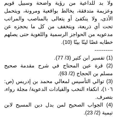
ولا بد للداعية من رؤية واضحة وسبيل قويم
وعزيمة متدفقة، يخالط بواقعية ومرونة، ويتحمل
الأذى، ولا ينكفئ أو يتعالى بالمناصب والمراتب
تحت أي ذريعة، ويتخفف من كل ما يحجزه عن
مدعويه من الحواجز الرسمية واللغوية حتى يصلهم
خطابه غضًا لينًا بينًا (10).
----------
(1) تفسير ابن كثير (3/ 77).
(2) قرة عين المحتاج في شرح مقدمة صحيح
مسلم بن الحجاج (2/ 63).
(3) توالي التأسيس لمعالي محمد بن إدريس (ص:
١٠٦)، انكفاء النخب والقيادات الدعوية/ مجلة رواء،
بتصرف.
(4) الجواب الصحيح لمن بدل دين المسيح لابن
تيمية (2/ 23).