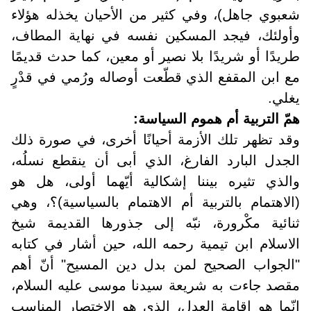
شعبوي جاهل)، وفي كثير من الأحيان يخذله هؤلاء
وأولئك، فيجد المسكين نفسه في نهاية المطاف،
طريدًا أو شريدًا بلا نصير أو معين، كما حدث قديمًا
مع ابن المقفع الذي قطّعت أوصاله ورُمي في قدْرٍ
يغلي
.
همّ التربية أم هموم السياسة:
وقد تظهر تلك الأزمة أحيانًا أخرى، في صورة ذلك
الجدل البارد الفارغ، الذي أبى أن ينقطع نسلُه،
والذي تثيره بيننا إشكالية أيّهما أولى، هل هو
(الاهتمام بالتربية أم الاهتمام بالسياسية)؟، وهي
ثنائية مكْرورة، نبّه إلى جذورها القديمة شيخ
الاسلام ابن تيمية رحمه الله، حين أشار في كتابه
"الجواب الصحيح لمن بدل دين المسيح" أنّ أهم
مقصد جاءت به شريعة سيدنا موسى عليه السلام،
إنّما هو إقامة العدل، الذي هو الاختصار المناسب