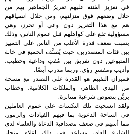
في تعزيز الفتنة عليهم تغريرُ الجماهير بهم من
خلال وضعهم فوق منزلتهم، ومن خلال انسياقهم
هم مع هذا التغرير دون وعي أو تحرز، وهي
مسؤولية تقع على كواهلهم قبل عموم الناس، وذلك
بسبب ضعف قدرة الأغلب من الناس على التمييز
بين فئات المتصدرين، حيث يُصنَّف الجميع في خانة
المتبوعين دون تفريق بين مُفتٍ وداعية وخطيب،
وأديب ومفسرِ رؤى، وربما مدرب أيضًا.
فميزان التقييم هو القدرة على التصدر مع مسحة
من الهدي الظاهر، والملكات الكلامية، وخطاب
يزيَّن بنصوص شرعية متناثرة
.
ولقد انسحبت تلك النكسات على عموم العاملين
في الساحة الدعوية بما فيهم القيادات والرموز،
مما أسهم في ضعف مصداقية الدعاة والعلماء لدى
الشارع العام، وساعد في ذلك إعلام منحاز