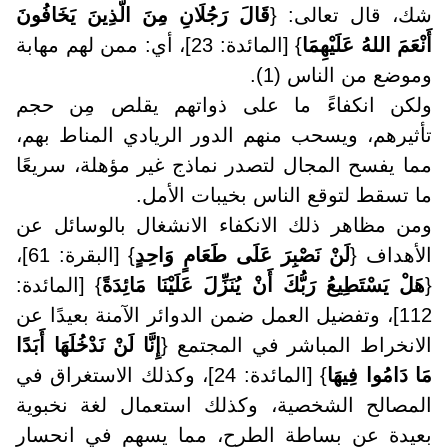
شك، قال تعالى: {
قَالَ رَجُلَانِ مِنَ الَّذِينَ يَخَافُونَ
أَنْعَمَ اللهُ عَلَيْهِمَا
} [المائدة: 23]، أي: ممن لهم مهابة
وموضع من الناس (1).
ولكن انكفاءً ما على ذواتهم يقلص مِن حجم
تأثيرهم، ويسحب منهم الدور الريادي المناط بهم،
مما يفسح المجال لتصدر نماذج غير مؤهلة، سريعًا
ما تسقط لتوقع الناس بخيبات الأمل.
ومن مظاهر ذلك الانكفاء الانشغال بالوسائل عن
الأهداف {
لَنْ نَصْبِرَ عَلَى طَعَامٍ وَاحِدٍ
} [البقرة: 61]،
{
هَلْ يَسْتَطِيعُ رَبُّكَ أَنْ يُنَزِّلَ عَلَيْنَا مَائِدَةً
} [المائدة:
112]، وتفضيل العمل ضمن الدوائر الآمنة بعيدًا عن
الانخراط المباشر في المجتمع {
إِنَّا لَنْ نَدْخُلَهَا أَبَدًا
مَا دَامُوا فِيهَا
} [المائدة: 24]، وكذلك الاستغراق في
المصالح الشخصية، وكذلك استعمال لغة نخبوية
بعيدة عن بساطة الطرح، مما يسهم في انحسار