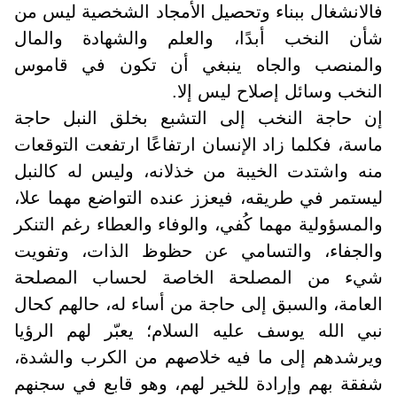
فالانشغال ببناء وتحصيل الأمجاد الشخصية ليس من
شأن النخب أبدًا، والعلم والشهادة والمال
والمنصب والجاه ينبغي أن تكون في قاموس
النخب وسائل إصلاح ليس إلا
.
إن حاجة النخب إلى التشبع بخلق النبل حاجة
ماسة، فكلما زاد الإنسان ارتفاعًا ارتفعت التوقعات
منه واشتدت الخيبة من خذلانه، وليس له كالنبل
ليستمر في طريقه، فيعزز عنده التواضع مهما علا،
والمسؤولية مهما كُفي، والوفاء والعطاء رغم التنكر
والجفاء، والتسامي عن حظوظ الذات، وتفويت
شيء من المصلحة الخاصة لحساب المصلحة
العامة، والسبق إلى حاجة من أساء له، حالهم كحال
نبي الله يوسف عليه السلام؛ يعبّر لهم الرؤيا
ويرشدهم إلى ما فيه خلاصهم من الكرب والشدة،
شفقة بهم وإرادة للخير لهم، وهو قابع في سجنهم