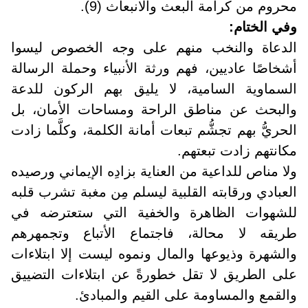
محروم من كرامة البعث والانبعاث (9).
وفي الختام
:
الدعاة والنخب منهم على وجه الخصوص ليسوا
أشخاصًا عاديين، فهم ورثة الأنبياء وحملة الرسالة
السماوية السامية، لا يليق بهم الركون للدعة
والبحث عن مناطق الراحة ومساحات الأمان، بل
الحريُّ بهم تجشُّم تبعات أمانة الكلمة، وكلَّما زادت
مكانتهم زادت تبعتهم
.
ولا مناص للداعية من العناية بزادِه الإيماني ورصيده
العبادي ورقابته القلبية ليسلم مِن مغبة تشرب قلبه
للشهوات الظاهرة والخفية التي ستعترضه في
طريقه لا محالة، فاجتماع الأتباع وتجمهرهم
والشهرة وذيوعها والمال ونموه ليست إلا ابتلاءات
على الطريق لا تقل خطورةً عن ابتلاءات التضييق
والقمع والمساومة على القيم والمبادئ
.