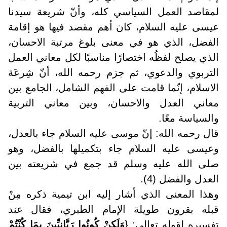
لمقاصد العمل السياسي كله، وأنّ شريعة سيدنا
عيسى عليه السلام، كان أهم مقصد فيها هو إقامة
الفضل، الذي هو في معنى بلوغ مرتبة الاحسان،
الذي يصلح لفظُه اختصارًا مناسبًا لكل معاني العمل
التربوي والدعوي، ثم جزم رحمه الله، أنّ شِرعَة
الاسلام، إنّما قامت على الفهم الشامل، الجامع بين
معاني العدل والاحسان، وبين معاني التربية
والسياسة معًا
.
قال رحمه الله: إنّ موسى عليه السلام جاء بالعدل،
وعيسى عليه السلام جاء بتكميلها بالفضل، وهو
صلى الله عليه وسلم قد جمع في شريعته بين
العدل والفضل (4)
.
وهذا المعنى الذي أشار إليه ابن تيمية ذكره مِنْ
قبله بقرون طويلة الإمام الطبري، فقال عند
تفسيره لقوله تعالى: {
وَلَكِنْ كُونُوا رَبَّانِيِّينَ بِمَا كُنْتُمْ