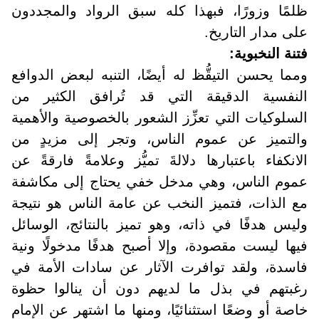
ظلمًا وزورًا، فبهذا كله سبق الرواد والمجددون
على مدار التاريخ
.
فتنة النخبوية
:
ومما يحسن التيقُّظ له أيضًا، التنبه لبعض الدوافع
النفسية الدقيقة التي قد تُرافق الكثير من
السلوكيات التي تعزِّز الشعور بالخصوصية والأهمية
والتميز عن عموم الناس، وتجر إلى مزيدٍ من
الانكفاء باعتبارها دلالةَ تميُّز وعلامةً فارقةً عن
عموم الناس، وهي مدخل خفي يحتاج إلى مكاشفة
مع الذات، فتميز النخب عن عامة الناس هو نتيجة
وليس هدفًا في ذاته، وهو تميز بالنتائج، الوسائل
فيها ليست مقصودة، وإلا أصبح هدفًا مدخولًا ونية
فاسدة، ولقد توافرت الآثار عن سادات الأمة في
رغبتهم في بذل ما لديهم دون أن ينالوا حظوة
خاصة أو وضعًا استثنائيًا، ومنها ما اشتهر عن الإمام