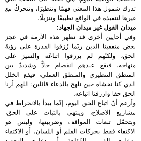
تدرك شمول هذا المعنى فهمًا وتنظيرًا، وتتحركُ مع
غيرها لتنفيذه في الواقع تطبيقًا وتنزيلًا
.
ميدان القول غير ميدان الجهاد:
وفي أحايين أخرى قد تظهر هذه الأزمة في عجز
بعض مثقفينا الذين ربّما رُزقوا القدرة على رؤيةَ
الحق، ولكنّهم لم يرزقوا اتباعَه والسيرَ على
منهاجه، فيقع عندهم انفصام حادٌّ وشديدٌ بين
المنطق التنظيري والمنطق العملي، فيقع الخلل
الذي كنا نخشاه حين نلهج بالدعاء قائلين: اللهم أرنا
الحق حقا وارزقنا اتباعه
.
وأزعم أنّ اتباع الحق اليوم، إنّما يبدأ بالانخراط في
مشاريع الاصلاح، وينتهي بالثبات على الحق،
وبتحمّل تبعات المواقف وضريبتها، وليس هو
الاكتفاء فقط بحركات القلم أو اللسان، أو الاكتفاء
بدعاوى الفهم والفَقاهة، أو دعاوى التجديد