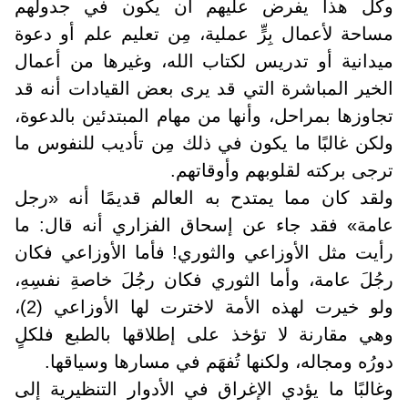
وكل هذا يفرض عليهم أن يكون في جدولهم
مساحة لأعمال بِرٍّ عملية، مِن تعليم علم أو دعوة
ميدانية أو تدريس لكتاب الله، وغيرها من أعمال
الخير المباشرة التي قد يرى بعض القيادات أنه قد
تجاوزها بمراحل، وأنها من مهام المبتدئين بالدعوة،
ولكن غالبًا ما يكون في ذلك مِن تأديب للنفوس ما
ترجى بركته لقلوبهم وأوقاتهم
.
ولقد كان مما يمتدح به العالم قديمًا أنه «رجل
عامة» فقد جاء عن إسحاق الفزاري أنه قال: ما
رأيت مثل الأوزاعي والثوري! فأما الأوزاعي فكان
رجُلَ عامة، وأما الثوري فكان رجُلَ خاصةِ نفسِهِ،
ولو خيرت لهذه الأمة لاخترت لها الأوزاعي (2)،
وهي مقارنة لا تؤخذ على إطلاقها بالطبع فلكلٍ
دورُه ومجاله، ولكنها تُفهَم في مسارها وسياقها
.
وغالبًا ما يؤدي الإغراق في الأدوار التنظيرية إلى