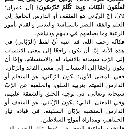
تُعَلِّمُونَ الْكِتَابَ وَبِمَا كُنْتُمْ تَدْرُسُونَ
} [آل عمران:
79]، إنّ الربّاني هو المثقف أو الدارس الجامعُ إلى
العلم والفقه البصرَ بالسياسة والتدبير والقيام بأمور
الرعية وما يصلحهم في دينهم ودنياهم
.
فكأنّه رحمه الله، قد انتبه أنّ لفظ (الرّبّاني) في
هذه الآية، إمّا أن يكون راجعًا إلى معنى الانتساب
إلى الرّب سبحانه بالانقياد له والاستسلام، وإمّا أن
يكون راجعًا إلى الانتساب إلى معنى القائد والرّبّان
.
ففي المعنى الأول؛ يكون الرّبّاني، هو المتعلم أو
الدارس المهتم بتربية الخلق، والخلفية عن الرّبّ
سبحانه وتعالى، في توجيه الخلق والشفقة عليهم،
وفي المعنى الثاني؛ يكون الرّبّاني، هو المثقف أو
الدارس المتشبه برّبّان السفينة، في قيادة تيار
الجماهير، ومداراة أمواج السلاطين
.
فالنخب الواعية اليوم، هي فقط تلك النخب التي