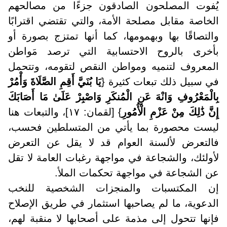
يُفوت المصلحون الصادقون جزءًا من مصالحهم
الخاصة مقابل مصلحة الأمة، والتي تقتضي اقترابًا
والتصاقًا بها وبهمومها، كما أنها تمتزج بصورة أو
بأخرى بالروح الاحتسابية التي ترصد مَواطن
المعروف لتنميه ومواطن النقص لتقومه، وتتحمل
في سبيل ذلك تبعات كثيرة {
يَا بُنَيَّ أَقِمِ الصَّلَاةَ وَأْمُرْ
بِالْمَعْرُوفِ وَانْهَ عَنِ الْمُنكَرِ وَاصْبِرْ عَلَىٰ مَا أَصَابَكَ
إِنَّ ذَٰلِكَ مِنْ عَزْمِ الْأُمُورِ
} [لقمان: ١٧]، والتبعات هنا
ليست محصورة بما يأتي من المتسلطين فحسب،
فالتعرض لألسنة العوام قد لا يقل عن التعرض
لأولئك، والشجاعة في مواجهة رغبات العامة لا تقل
عن الشجاعة في مواجهة تحكمات الملأ
.
إن المكتسبات والمنجزات الشخصية للنخب
الدعوية، ما لم يصاحبها استثمار في طريق الإصلاح
فإنها تتحول إلى مذمة على أصحابها لا منقبة لهم،