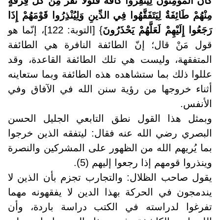
كَانَ الْمُؤْمِنُونَ لِيَنْفِرُوا كَافَّةً فَلَوْلا نَفَرَ مِنْ كُلِّ فِرْقَةٍ
مِنْهُمْ طَائِفَةٌ لِيَتَفَقَّهُوا فِي الدِّينِ وَلِيُنْذِرُوا قَوْمَهُمْ إِذَا
رَجَعُوا إِلَيْهِمْ لَعَلَّهُمْ يَحْذَرُونَ
} [التوبة: 122]، إنّما هو
قول مَنْ قال؛ إنّ الطائفة النافرة هي الطائفة
المتفقهة، وليست هي تلك الطائفة القاعدة، وقد
عللوا ذلك بما ستشاهده هذه الطائفة وبما ستعاينه
أثناء خروجها من رؤية سنن الله في الآفاق وفي
الأنفس
.
وبمثل هذا القول نطق التابعي الجليل الحسن
البصري رضي الله عنه فقال: ليتفقه الذين خرجوا
بما يُريهم الله من الظهور على المشركين والنصرة
وينذروا قومهم إذا رجعوا إليهم (5)
.
يقول صاحب الظلال: والتجارب تجزم بأن الذين لا
يندمجون في الحركة بهذا الدين لا يفقهونه مهما
تفرغوا لدراسته في الكتب دراسة باردة، وأن