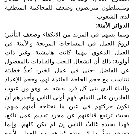
ومتسلطون متربصون وضعف للمحاكمة المنطقية
لدى الشعوب
.
الدوائر الآمنة
:
ومما يسهم في المزيد من الانكفاء وضعف التأثير؛
لزومُ العمل في المساحات المريحة والآمنة في
العمل الدعوي مهما كانت هامشية وغير ذاتِ
أولوية؛ ذلك أن انشغال النخب والقيادات بالمفضول
عن الفاضل -حتى في عمل الخير- يُعدُّ خطيئة
تتناسب مع حجم الحاجة القائمة لهم، وحجم الإعداد
والبناء الذي بنى كل فرد نفسَه به، وهو مِن عيوب
القادرين على التمام، فهم أولى الناس وأجدرهم أن
تكون حركتهم في عين ما تحتاجه أمتهم منهم،
بحيث ترتفع قناعتهم عن مجرد تقديم عمل نافع،
فهذا يجيده غالبُ الناس إن لم يكن كلهم، وإنما
دورهم سدُّ ما لا يسده غيرهم من العمل الأنفع