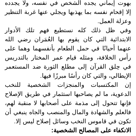
بهوت إيماني يجده الشخص في نفسه، ولا يجدده
إلا إقحام نفسه بما يهذبها ويجلي عنها غربة التنظير
وعزلة العمل
.
وفي ظل ذلك كله نستطيع فهم تلك الأدوار
الابتدائية التي كان يقوم بها العُمَران رضي الله
عنهما أحيانًا في حمل الطعام بأنفسهما وهما على
رأس الخلافة، ومثله قيام عمر المختار بالتدريس
في حِلق القرآن إلى مطلع الثورة ضد المستعمر
الإيطالي، والتي كان رأسًا مبرزًا فيها
.
إن المكتسبات والمنجزات الشخصية للنخب
الدعوية، ما لم يصاحبها استثمار في طريق الإصلاح
فإنها تتحول إلى مذمة على أصحابها لا منقبة لهم،
فالعلم والشهادة والمال والمنصب والجاه ينبغي أن
تكون في قاموس النخب وسائل إصلاح ليس إلا
.
الانكفاء على المصالح الشخصية
: