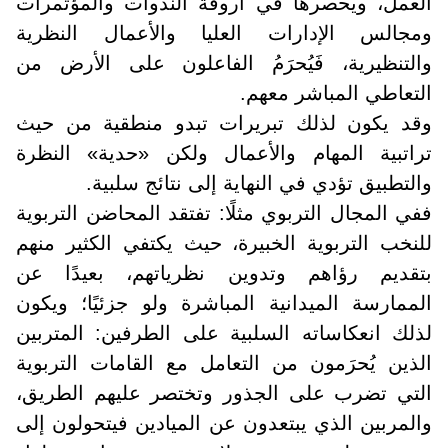
العمل، ويحصرها في أروقة الندوات والمؤتمرات
ومجالس الإدارات العليا والأعمال النظرية
والتنظيرية، فَيُحرَمُ الفاعلون على الأرض من
التعاطي المباشر معهم.
وقد يكون لذلك تبريرات تبدو منطقية من حيث
تراتبية المهام والأعمال ولكن «حدية» النظرة
والتطبيق تؤدي في النهاية إلى نتائج سلبية
.
ففي المجال التربوي مثلًا: تفتقد المحاضن التربوية
للنخب التربوية الخبيرة، حيث يكتفي الكثير منهم
بتقديم رؤاهم وتدوين نظرياتهم، بعيدًا عن
الممارسة الميدانية المباشرة ولو جزئيًا؛ ويكون
لذلك انعكاساته السلبية على الطرفين: المتربين
الذين يُحرَمون من التعامل مع القامات التربوية
التي تضرب على الجذور وتختصر عليهم الطريق،
والمربين الذي يبتعدون عن الميادين فيتحولون إلى