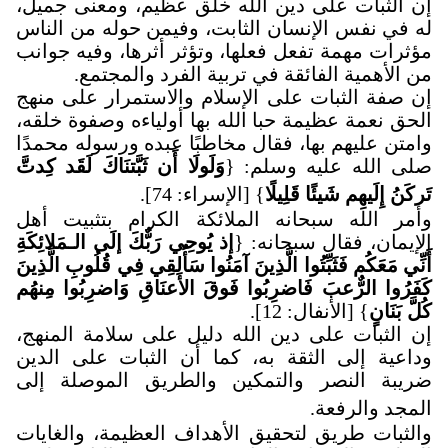
إن الثبات على دين الله خلق عظيم، ومعنى جميل،
له في نفس الإنسان الثابت، وفيمن حوله من الناس
مؤثرات مهمة تفعل فعلها، وتؤثر أثرها، وفيه جوانب
من الأهمية الفائقة في تربية الفرد والمجتمع
.
إن صفة الثبات على الإسلام والاستمرار على منهج
الحق نعمة عظيمة حبا الله بها أولياءه وصفوة خلقه،
وامتن عليهم بها، فقال مخاطبًا عبده ورسوله محمدًا
صلى الله عليه وسلم: {
وَلَولَا أَن ثَبَّتنَاكَ لَقَد كِدتَّ
تَركَنُ إِلَيهِم شَيئًا قَلِيلًا
} [الإسراء: 74]
.
وأمر الله سبحانه الملائكة الكرام بتثبيت أهل
الإيمان، فقال سبحانه: {
إذ يُوحِي رَبٌّكَ إلَى الـمَلائِكَةِ
أَنِّي مَعَكُم فَثَبِّتُوا الَّذِينَ آمَنُوا سَأُلقِي فِي قُلُوبِ الَّذِينَ
كَفَرُوا الرٌّعبَ فَاضرِبُوا فَوقَ الأَعنَاقِ وَاضرِبُوا مِنهُم
كُلَّ بَنَانٍ
} [الأنفال: 12]
.
إن الثبات على دين الله دليل على سلامة المنهج،
وداعية إلى الثقة به، كما أن الثبات على الدين
ضريبة النصر والتمكين والطريق الموصلة إلى
المجد والرفعة
.
والثبات طريق لتحقيق الأهداف العظيمة، والغايات