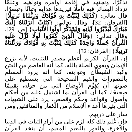
تذكرًا، ونجتهد في إقامة أوامره ونواهيه، وعلمًا
تزداد البصائر فيه تأملًا فيزيدها هداية وثباتًا وتبصرًا،
قال تعالى: {
كَذَلِكَ لِنُثَبِّتَ بِهِ فُؤَادَكَ وَرَتَّلنَاهُ تَرتِيلًا
}
[الفرقان: 32]، وقال تعالى: {
كِتَابٌ أَنزَلنَاهُ إلَيكَ
مُبَارَكٌ لِّيَدَّبَّرُوا آيَاتِهِ وَلِيَتَذَكَّرَ أُولُوا الأَلبَابِ
} [ص: 29]،
وقال تعالى: {
وَقَالَ الَّذِينَ كَفَرُوا لَولَا نُزِّلَ عَلَيهِ
القُرآنُ جُملَةً وَاحِدَةً كَذَلِكَ لِنُثَبِّتَ بِهِ فُؤَادَكَ وَرَتَّلنَاهُ
تَرتِيلًا
} [الفرقان: 32]
.
إن القرآن الكريم أعظم مصدر للتثبيت، لأنه يزرع
الإيمان ويقوي الصلة بالله، كما أنه العاصم من الفتن
وكيد الشيطان وغوايته، كما أنه يزود المسلم
بالتصورات والقيم الصحيحة التي يستطيع على
ضوئها أن يُقوِّم الأوضاع التي من حوله، تقييمًا
صحيحًا، كما أن القرآن بما اشتمل عليه من أحكام
وأصول وقواعد وحكم وقصص، يرد على الشبهات
التي يثيرها أعداء الإسلام من الكفار والمنافقين ومن
سار على دربهم
.
فإن عُلم ذلك كله لزم على من أراد الثبات في الدنيا
والآخرة، والفوز بالنعيم المقيم، أن يتخذ القرآن