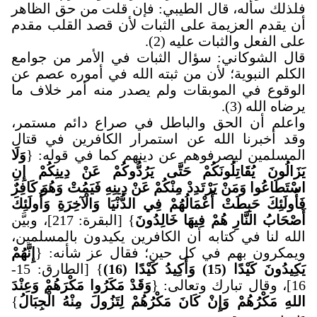
فلذلك سأله، قال الطيبي: فإن قلت من حق الظاهر
أن يقدم العزيمة على الثبات لأن قصد القلب مقدم
على الفعل والثبات عليه (2).
قال الشوكاني: سؤال الثبات في الأمر من جوامع
الكلم النبوية؛ لأن من ثبته الله في أموره عصم عن
الوقوع في الموبقات ولم يصدر منه أمر خلاف ما
يرضاه الله (3).
واعلم أن الحق والباطل في صراع دائم مستمر،
وقد أخبرنا الله عن استمرار الكافرين في قتال
المسلمين ليصرفوهم عن دينهم كما في قوله: {
وَلَا
يَزَالُونَ يُقَاتِلُونَكُمْ حَتَّى يَرُدُّوكُمْ عَنْ دِينِكُمْ إِنِ
اسْتَطَاعُوا وَمَنْ يَرْتَدِدْ مِنْكُمْ عَنْ دِينِهِ فَيَمُتْ وَهُوَ كَافِرٌ
فَأُولَئِكَ حَبِطَتْ أَعْمَالُهُمْ فِي الدُّنْيَا وَالْآخِرَةِ وَأُولَئِكَ
أَصْحَابُ النَّارِ هُمْ فِيهَا خَالِدُونَ
} [البقرة: 217]، وبيَّن
الله لنا في كتابه أن الكافرين يكيدون بالمسلمين،
ويمكرون بهم في كل حين؛ فقال عز شأنه: {
إِنَّهُمْ
يَكِيدُونَ كَيْدًا (15) وَأَكِيدُ كَيْدًا (16)
} [الطارق: 15-
16]، وقال تبارك وتعالى: {
وَقَدْ مَكَرُوا مَكْرَهُمْ وَعِنْدَ
اللهِ مَكْرُهُمْ وَإِنْ كَانَ مَكْرُهُمْ لِتَزُولَ مِنْهُ الْجِبَالُ
}