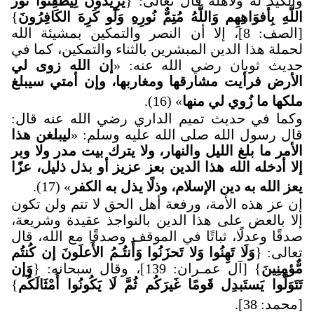
والكيد له ولأهله قال تعالى: {
يُرِيدُونَ لِيُطفِئُوا نُورَ
اللَّهِ بِأَفوَاهِهِم وَاللَّهُ مُتِمٌّ نُورِهِ وَلَو كَرِهَ الكَافِرُونَ
}
[الصف: 8]، إلا أن النصر والتمكين بمشيئة الله
لحملة هذا الدين المبشرين بالثناء والتمكين، كما في
حديث ثوبان رضي الله عنه: «
إن الله زوى لي
الأرض فرأيت مشارقها ومغاربها، وإن أمتي سيبلغ
ملكها ما زُوي لي منها
» (16).
وكما في حديث تميم الداري رضي الله عنه قال:
قال رسول الله صلى الله عليه وسلم: «
ليبلغن هذا
الأمر ما بلغ الليل والنهار، ولا يترك بيت مدر ولا وبر
إلا أدخله الله هذا الدين بعز عزيز أو بذل ذليل، عزًا
يعز الله به دين الإسلام، وذلًا يذل به الكفر
» (17).
إن عز هذه الأمة، ورفعة أهل الحق لا تتم ولن تكون
إلا بالعض على هذا الدين بالنواجذ عقيدة وشريعة،
صدقًا وعدلًا، ثباتًا في الموقف وصدقًا مع الله، قال
تعالى: {
وَلَا تَهِنُوا وَلا تَحزَنُوا وَأَنتُـمُ الأَعلَونَ إن كُنتُم
مٌّؤمِنِينَ
} [آل عمـران: 139]، وقال سبحانه: {
وَإن
تَتَوَلَّوا يَستَبدِل قَومًا غَيرَكُم ثُمَّ لَا يَكُونُوا أَمْثَالَكُم
}
[محمد: 38]
.