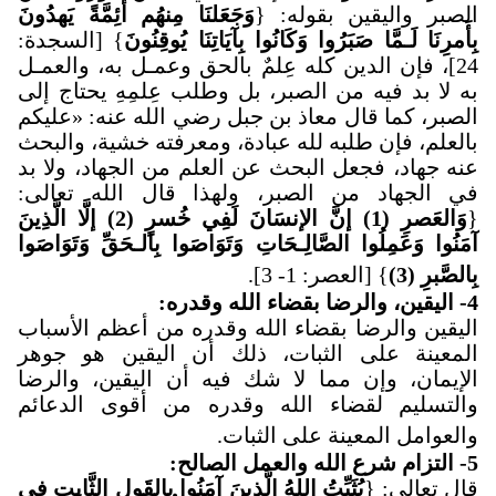
الصبر واليقين بقوله: {
وَجَعَلنَا مِنهُم أَئِمَّةً يَهدُونَ
بِأَمرِنَا لَـمَّا صَبَرُوا وَكَانُوا بِآيَاتِنَا يُوقِنُونَ
} [السجدة:
24]، فإن الدين كله عِلمٌ بالحق وعمـل به، والعمـل
به لا بد فيه من الصبر، بل وطلب عِلمِهِ يحتاج إلى
الصبر، كما قال معاذ بن جبل رضي الله عنه: «عليكم
بالعلم، فإن طلبه لله عبادة، ومعرفته خشية، والبحث
عنه جهاد، فجعل البحث عن العلم من الجهاد، ولا بد
في الجهاد من الصبر، ولهذا قال الله تعالى:
{
وَالعَصرِ (1) إنَّ الإنسَانَ لَفِي خُسرٍ (2) إلَّا الَّذِينَ
آمَنُوا وَعَمِلُوا الصَّالِـحَاتِ وَتَوَاصَوا بِالـحَقِّ وَتَوَاصَوا
بِالصَّبرِ (3)
} [العصر: 1- 3]
.
4
-
اليقين، والرضا بقضاء الله وقدره
:
اليقين والرضا بقضاء الله وقدره من أعظم الأسباب
المعينة على الثبات، ذلك أن اليقين هو جوهر
الإيمان، وإن مما لا شك فيه أن اليقين، والرضا
والتسليم لقضاء الله وقدره من أقوى الدعائم
والعوامل المعينة على الثبات
.
5
-
التزام شرع الله والعمل الصالح
:
قال تعالى: {
يُثَبِّتُ اللهُ الَّذِينَ آمَنُوا بِالقَولِ الثَّابِتِ فِي