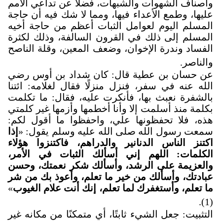
وأصناف الشهوات والشبهات، فضلًا عن تداعي الأمم
عليها، وطمع الأعداء فيها، ومما لا شك فيه أن حاجة
المسلم اليوم لعوامل الثبات أعظم من حاجة أخيه
المسلم إلى ذلك في القرون السالفة، وذلك لكثرة
الفساد وندرة الإخوان، وضعف المعين، وقلة الناصح
والناصر
.
عن حسان بن عطية قال: كان شداد بن أوس رضي
الله عنه في سفر، فنزل منزلًا فقال لغلامه: ائتنا
بالشفرة نعبث بها، فأنكرت عليه، فقال: ما تكلمت
بكلمة منذ أسلمت إلا وأنا أخطمها وأزمها غير كلمتي
هذه، فلا تحفظونها علي، واحفظوا ما أقول لكم:
سمعت رسول الله صلى الله عليه وسلم يقول: «
إذا
اكتنز الناس الدنانير والدراهم، فاكتنزوا هؤلاء
الكلمات: اللهم إني أسألك الثبات في الأمر،
والعزيمة على الرشد، وأسألك شكر نعمتك، وحسن
عبادتك، وأسألك من خير ما تعلم، وأعوذ بك من شر
ما تعلم، وأستغفرك لما تعلم، إنك أنت علام الغيوب
»
(1).
التثبيت: جعل الشيء ثابتًا، أي متمكنًا من مكانه غير