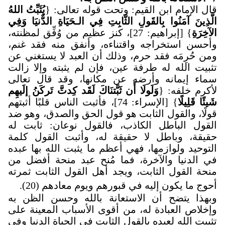
قال الإمام ابن القيم: وتحت قوله تعالى: {
يُثَبِّتُ اللهُ
الَّذِينَ آمَنُوا بِالقَولِ الثَّابِتِ فِي الـحَيَاةِ الدٌّنيَا وَفِي
الآخِرَةِ
} [إبراهيم: 27]، كنز عظيم من وُفِّق لمظنته،
وأحسن استخراجه واقتناءه، وأنفق منه فقد غنم،
ومن حُرِمَه فقد حرم، وذلك أن العبد لا يستغني عن
تثبيت الله له طرفة عين، فإن لم يثبته وإلا زالت
سماء إيمانه وأرضه عن مكانها، وقد قال تعالى
لأكرم خلفه: {
وَلَولَا أَن ثَبَّتنَاكَ لَقَد كِدتَّ تَركَنُ إلَيهِم
شَيئًا قَلِيلًا
} [الإسراء: 74]، فأثبت الناس قلبًا أثبتهم
قولًا، والقول الثابت هو قول الحق والصدق، وهو ضد
القول الباطل الكاذب، فالقول نوعان: ثابت له
حقيقة، وباطل لا حقيقة له، وأثبت القول كلمة
التوحيد ولوازمها، فهي أعظم ما يثبت الله بها عبده
في الدنيا والآخرة، فما مُنح عبد منحة أفضل من
منحة القول الثابت، ويجد أهل القول الثابت ثمرته
أحوج ما يكون إليه في قبورهم ويوم معادهم (20).
وبهذا يتضح أن الاستعانة بالله وحسن الظن به
وإخلاص العبادة له، من أقوى الأسباب المعينة على
تثبيت الله لعبده بالقول الثابت في الحياة الدنيا وفي