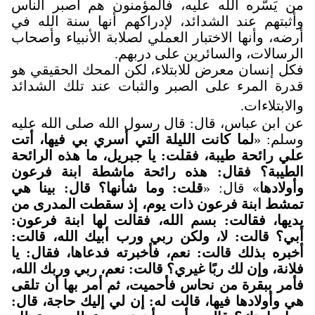
من يَسَّره الله عليه، فالمؤمنون هم أصبر الناس
وأثبتهم عند الشدائد، لإدراكهم أنها سنة الله في
أرضه، وأنها الاختبار العملي لصلابة الأنبياء وأصحاب
الرسالات، والسائرين على دربهم
.
فكل إنسان معرض للابتلاء، لكن المحك الحقيقي هو
قدرة المرء على الصبر والثبات عند تلك الشدائد
والابتلاءات
.
عن ابن عباس، قال: قال رسول الله صلى الله عليه
وسلم: «
لما كانت الليلة التي أسري بي فيها، أتت
علي رائحة طيبة، فقلت: يا جبريل، ما هذه الرائحة
الطيبة؟ فقال: هذه رائحة ماشطة ابنة فرعون
وأولادها
» قال: «
قلت: وما شأنها؟ قال: بينا هي
تمشط ابنة فرعون ذات يوم، إذ سقطت المدرى من
يديها، فقالت: بسم الله، فقالت لها ابنة فرعون:
أبي؟ قالت: لا، ولكن ربي ورب أبيك الله، قالت:
أخبره بذلك قالت: نعم، فأخبرته فدعاها، فقال: يا
فلانة، وإن لك ربًا غيري؟ قالت: نعم، ربي وربك الله،
فأمر ببقرة من نحاس فأحميت، ثم أمر بها أن تلقى
هي وأولادها فيها، قالت له: إن لي إليك حاجة، قال: