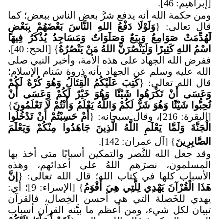
[إبراهيم: 46]
.
ومن حكمة الله أنه يدفع شرَّ بعض الناس ببعض؛ كما
قال تعالى: {
وَلَوْلَا دَفْعُ اللهِ النَّاسَ بَعْضَهُمْ بِبَعْضٍ
لَهُدِّمَتْ صَوَامِعُ وَبِيَعٌ وَصَلَوَاتٌ وَمَسَاجِدُ يُذْكَرُ فِيهَا
اسْمُ اللهِ كَثِيرًا وَلَيَنْصُرَنَّ اللهُ مَنْ يَنْصُرُهُ
} [الحج: 40]،
ففرض الله الجهاد على هذه الأمة، وأخبر النبي صلى
الله عليه وسلم عن الجهاد بأنه ذِروة سَنام الإسلام؛
قال الله تعالى: {
كُتِبَ عَلَيْكُمُ الْقِتَالُ وَهُوَ كُرْهٌ لَكُمْ
وَعَسَى أَنْ تَكْرَهُوا شَيْئًا وَهُوَ خَيْرٌ لَكُمْ وَعَسَى أَنْ
تُحِبُّوا شَيْئًا وَهُوَ شَرٌّ لَكُمْ وَاللَّهُ يَعْلَمُ وَأَنْتُمْ لَا تَعْلَمُونَ
}
[البقرة: 216]، وقال سبحانه: {
أَمْ حَسِبْتُمْ أَنْ تَدْخُلُوا
الْجَنَّةَ وَلَمَّا يَعْلَمِ اللَّهُ الَّذِينَ جَاهَدُوا مِنْكُمْ وَيَعْلَمَ
الصَّابِرِينَ
} [آل عمران: 142]
.
وقد جعل الله للنَّصر والتمكين أسبابًا متى أخذ بها
المسلمون، نصرَهم اللهُ على أعدائهم، وهذه
الأسباب كلها في كتاب الله؛ قال الله تعالى: {
إنَّ
هَذَا الْقُرْآنَ يَهْدِي لِلَّتِي هِيَ أَقْوَمُ
} [الإسراء: 9]؛ أي:
يهدي للخَصلة التي هي أحسن الخِصال، فالقرآن
تبيان لكل شيء، ومن أعظم ما بيَّنه القرآن أسباب