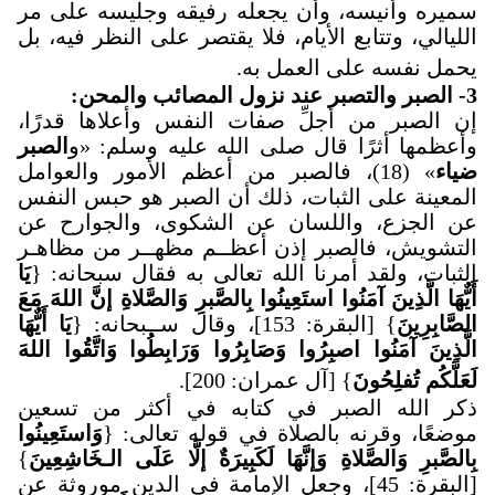
سميره وأنيسه، وأن يجعله رفيقه وجليسه على مر
الليالي، وتتابع الأيام، فلا يقتصر على النظر فيه، بل
يحمل نفسه على العمل به
.
3
-
الصبر والتصبر عند نزول المصائب والمحن
:
إن الصبر من أجلِّ صفات النفس وأعلاها قدرًا،
وأعظمها أثرًا قال صلى الله عليه وسلم: «و
الصبر
ضياء
» (18)، فالصبر من أعظم الأمور والعوامل
المعينة على الثبات، ذلك أن الصبر هو حبس النفس
عن الجزع، واللسان عن الشكوى، والجوارح عن
التشويش، فالصبر إذن أعظــم مظهــر من مظاهـر
الثبات، ولقد أمرنا الله تعالى به فقال سبحانه: {
يَا
أَيٌّهَا الَّذِينَ آمَنُوا استَعِينُوا بِالصَّبرِ وَالصَّلاةِ إنَّ اللهَ مَعَ
الصَّابِرِينَ
} [البقرة: 153]، وقال ســبحانه: {
يَا أَيٌّهَا
الَّذِينَ آمَنُوا اصبِرُوا وَصَابِرُوا وَرَابِطُوا وَاتَّقُوا اللهَ
لَعَلَّكُم تُفلِحُونَ
} [آل عمران: 200]
.
ذكر الله الصبر في كتابه في أكثر من تسعين
موضعًا، وقرنه بالصلاة في قوله تعالى: {
وَاستَعِينُوا
بِالصَّبرِ وَالصَّلاةِ وَإنَّهَا لَكَبِيرَةٌ إلَّا عَلَى الـخَاشِعِينَ
}
[البقرة: 45]، وجعل الإمامة في الدين موروثة عن