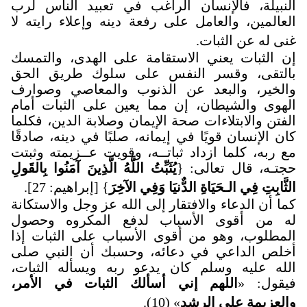
النبيلة، فالإنسان الراغب في تعبيد الناس لرب
العالمين، والعامل على رفعة دينه وإعلاء رايته لا
غنى له عن الثبات
.
إن الثبات يعني الاستقامة على الهدى، والتمسك
بالتقى، وقسر النفس على سلوك طريق الحق
والخير، والبعد عن الذنوب والمعاصي وصوارف
الهوى والشيطان، إن مما يعين على الثبات أمام
الفتن والابتلاءات صحة الإيمان وصلابة الدين، فكلما
كان الإنسان قويًا في إيمانه، صلبًا في دينه، صادقًا
مع ربه، كلما ازداد ثباتــه، وقويت عــزيمته وثبتت
حجتـه، قال تعالى: {
يُثَبِّتُ اللَّهُ الَّذِينَ آمَنُوا بِالقَولِ
الثَّابِتِ فِي الـحَيَاةِ الدٌّنيَا وَفِي الآخِرَ
} [إبراهيم: 27].
كما أن الدعاء والافتقار إلى الله عز وجل والاستكانة
له من أقوى الأسباب لدفع المكروه وحصول
المطلوب، وهو من أقوى الأسباب على الثبات إذا
أخلص الداعي في دعائه، وحسبك أن النبي صلى
الله عليه وسلم كان يدعو ربه ويسأله الثبات،
فيقول: «
اللهم إني أسألك الثبات في الأمر،
والعزيمة على الرشد
» (10).