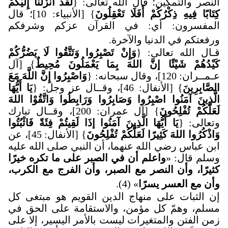
النصر والتمكين؛ قال الله تعالى: {
لَقَدْ أَنزَلْنَا إِلَيْكُمْ
كِتَابًا فِيهِ ذِكْرُكُمْ أَفَلَا تَعْقِلُونَ
} [الأنبياء: 10]؛ قال
المفسرون: أي: في القرآن عزكم وشرفكم
ورفعتكم في الدنيا والآخرة
.
قـال الله تعالى: {
وَإِنْ تَصْبِرُوا وَتَتَّقُوا لَا يَضُرُّكُمْ
كَيْدُهُمْ شَيْئًا إنَّ اللهَ بِمَا يَعْمَلُونَ مُحِيطٌ
} [آل
عـمــران: 120]، وقال سبحانه: {
وَاصْبِرُوا إِنَّ اللَّهَ مَعَ
الصَّابِرِينَ
} [الأنفال: 46]، وقــال عز وجل: {
يَا أَيُّهَا
الَّذِينَ آمَنُوا اصْبِرُوا وَصَابِرُوا وَرَابِطُوا وَاتَّقُوْا اللهَ
لَعَلَّكُمْ تُفْلِحُونَ
} [آل عمران: 200]، وقــال تبارك
وتعالى: {
يَا أَيُّهَا الَّذِينَ آمَنُوا إذَا لَقِيتُمْ فِئَةً فَاثْبُتُوا
وَاذْكُرُوا اللهَ كَثِيرًا لَعَلَّكُمْ تُفْلِحُونَ
} [الأنفال: 45]، عن
ابن عباس رضي الله عنهما، أن النبي صلى الله عليه
وسلم قال: «
واعلم أن في الصبر على ما تكره خيرًا
كثيرًا، وأن النصر مع الصبر، وأن الفرج مع الكرب،
وأن مع العسر يسرًا
» (4)
.
إن الثبات على منهاج الدين القويم هو مبتغى كل
مسلم، وهمّ كل مؤمن، والاستقامة على الحق في
زمن الفتن والمتغيرات ليست بالأمر اليسير، إلا على