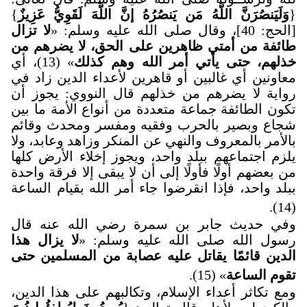
{
وَلَيَنصُرَنَّ اللَّهُ مَن يَنصُرُهُ إنَّ اللَّهَ لَقَوِيُّ عَزِيزٌ
}
[الحج: 40]، وقال صلى الله عليه وسلم: «
لا تزال
طائفة من أمتي ظاهرين على الحق، لا يضرهم من
خذلهم، حتى يأتي أمر الله وهم كذلك
» (13)، أي
معاونين أي غالبين أو قاهرين لأعداء الدين زاد في
رواية لا يضرهم من خذلهم قال النووي: يجوز أن
تكون الطائفة جماعة متعددة من أنواع الأمة ما بين
شجاع وبصير بالحرب وفقيه ومفسر ومحدث وقائم
بالأمر بالمعروف والنهي عن المنكر وزاهد وعابد، ولا
يلزم اجتماعهم ببلد واحد، ويجوز إخلاء الأرض كلها
من بعضهم أولًا فأولًا إلى أن لا يبقى إلا فرقة واحدة
ببلد واحد، فإذا انقرضوا جاء أمر الله بقيام الساعة
(14).
وفي حديث جابر بن سمرة رضي الله عنه قال
رسول الله صلى الله عليه وسلم: «
لا يزال هذا
الدين قائمًا يقاتل عليه عصابة من المسلمين حتى
تقوم الساعة
» (15).
ومع تكاثر أعداء الإسلام، وتكالبهم على هذا الدين،