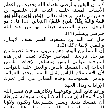
كما أن اليقين والرضى بقضاء الله وقدره من أعظم
الأسباب المعينة علـــى الثبات، قال علقمــة بن
قيس في تفســـير قوله تعالى: {
وَمَن يُؤمِن بِاللَّهِ يَهدِ
قَلبَهُ وَاللَّهُ بِكُلِّ شَيءٍ عَلِيمٌ
} [التغابن: 11] قال: هو
الرجل تصيبه المصيبة فيعلم أنها من عند الله
فيرضى ويسلِّم (11).
قال عبد الله بن مسعود: الصبر نصف الإيمان،
واليقين الإيمان كله (12).
إن المسلمين اليوم، وهم يمرون بمرحلة عصيبة من
مراحل تاريخنا المعاصر -وتكاد تغلب في هذه
المرحلة عوامل اليأس ومشاعر الإحباط- بأمس
الحاجة إلى التمسك بالدين، والعض عليه بالنواجذ،
لأن الاستسلام لليأس يقتل الهمم ويخدر العزائم،
ويدمر الطموحات، وهذه المعاني هي التي تحرك
الإرادات وبذل الجهد
.
ورغم تتابع الفتن وتنوعهــا وتكاثرهــا فإن نصــر الله
آتٍ، لا محالة إن شاء الله كما وعدنا سبحانه شريطة
أن نتمسك بديننا ونعتـز بشـــريعتنا ويكـون ولاؤنا
لله ولرســوله صلى الله عليه وسلم. قال تعالى: