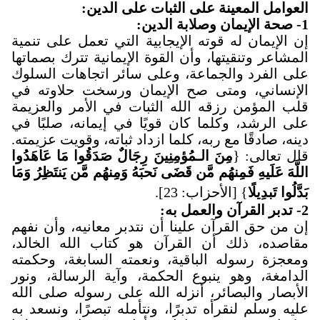
العوامل المعينة على الثبات على الدين
:
1- صحة الإيمان وصلابة الدين
:
إن الإيمان له قوته الإيجابية التي تعمل على تنمية
المشاعر وتنقيتها، وأن القوة الإيمانية تترك بصماتها
على الفرد والجماعة، وعلى سائر اتجاهات السلوك
الإنساني، ومتى صح الإيمان ورسخت حلاوته في
قلب المؤمن رزقه الله الثبات في الأمر والعزيمة
على الرشد، وكلما كان قويًا في إيمانه، صلبًا في
دينه، صادقًا مع ربه، كلما ازداد ثباته، وقويت عزيمته.
قال تعالى: {
مِنَ الـمُؤمِنِينَ رِجَالٌ صَدَقُوا مَا عَاهَدُوا
اللَّهَ عَلَيهِ فَمِنهُم مَّن قَضَى نَحبَهُ وَمِنهُم مَّن يَنتَظِرُ وَمَا
بَدَّلُوا تَبدِيلًا
} [الأحزاب: 23].
2-
تدبر القرآن والعمل به
:
إن من حق القرآن علينا أن نتدبر معانيه، وأن نفهم
مقاصده، ذلك أن القرآن هو كتاب الله الخالد،
ومعجزة رسوله الباقية، ونعمته السابغة، وحكمته
الدامغة، وهو ينبوع الحكمة، وآية الرسالة، ونور
الأبصار والبصائر، أنزله الله على رسوله صلى الله
عليه وسلم لنقرأه تدبرًا، ونتأمله تبصرًا، ونسعد به