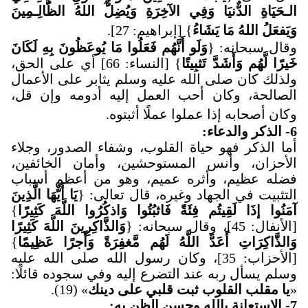
الـحَيَاةِ الدٌّنيَا وَفِي الآخِرَةِ وَيُضِلٌّ اللهُ الظَّالِـمِينَ
وَيَفعَلُ اللهُ مَا يَشَاءُ
} [إبراهيم: 27]
.
وقال سبحانه: {
وَلَو أَنَّهُم فَعَلُوا مَا يُوعَظُونَ بِهِ لَكَانَ
خَيرًا لَّهُم وَأَشَدَّ تَثبِيتًا
} [النساء: 66] أي على الحق،
ولذلك كان صلى الله عليه وسلم يثابر على الأعمال
الصالحة، وكان أحب العمل إليه أدومه وإن قل،
وكان أصحابه إذا عملوا عملًا أثبتوه.
6- الذكر والدعاء
:
أما الذكر فهو حياة القلوب، وشفاء الصدور، وجلاء
الأحزان، وأنس المستوحشين، وأمان الخائفين،
فضله عظيم، وأثره عميم، وهو من أعظم أسباب
التثبيت في الجهاد وغيره، قال تعالى: {
يَا أَيٌّهَا الَّذِينَ
آمَنُوا إذَا لَقِيتُم فِئَةً فَاثبُتُوا وَاذكُرُوا اللَّهَ كَثِيرًا
}
[الأنفال: 45]، وقال سبحانه: {
وَالذَّاكِرِينَ اللَّهَ كَثِيرًا
وَالذَّاكِرَاتِ أَعَدَّ اللَّهُ لَهُم مَّغفِرَةً وَأَجرًا عَظِيمًا
}
[الأحزاب: 35]، وكان رسول الله صلى الله عليه
وسلم يسأل ربه عند التضرع إليه وفي سجوده قائلًا:
«
يا مقلب القلوب ثبت قلبي على دينك
» (19).
7- الاستعانة بالله وحسن الظن به
: