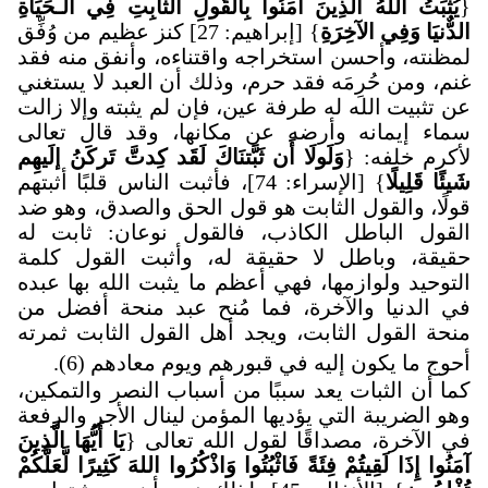
{
يُثَبِّتُ اللَّهُ الَّذِينَ آمَنُوا بِالقَولِ الثَّابِتِ فِي الـحَيَاةِ
الدٌّنيَا وَفِي الآخِرَةِ
} [إبراهيم: 27] كنز عظيم من وُفِّق
لمظنته، وأحسن استخراجه واقتناءه، وأنفق منه فقد
غنم، ومن حُرِمَه فقد حرم، وذلك أن العبد لا يستغني
عن تثبيت الله له طرفة عين، فإن لم يثبته وإلا زالت
سماء إيمانه وأرضه عن مكانها، وقد قال تعالى
لأكرم خلفه: {
وَلَولَا أَن ثَبَّتنَاكَ لَقَد كِدتَّ تَركَنُ إلَيهِم
شَيئًا قَلِيلًا
} [الإسراء: 74]، فأثبت الناس قلبًا أثبتهم
قولًا، والقول الثابت هو قول الحق والصدق، وهو ضد
القول الباطل الكاذب، فالقول نوعان: ثابت له
حقيقة، وباطل لا حقيقة له، وأثبت القول كلمة
التوحيد ولوازمها، فهي أعظم ما يثبت الله بها عبده
في الدنيا والآخرة، فما مُنح عبد منحة أفضل من
منحة القول الثابت، ويجد أهل القول الثابت ثمرته
أحوج ما يكون إليه في قبورهم ويوم معادهم (6).
كما أن الثبات يعد سببًا من أسباب النصر والتمكين،
وهو الضريبة التي يؤديها المؤمن لينال الأجر والرفعة
في الآخرة، مصداقًا لقول الله تعالى {
يَا أَيُّهَا الَّذِينَ
آمَنُوا إِذَا لَقِيتُمْ فِئَةً فَاثْبُتُوا وَاذْكُرُوا اللهَ كَثِيرًا لَّعَلَّكُمْ