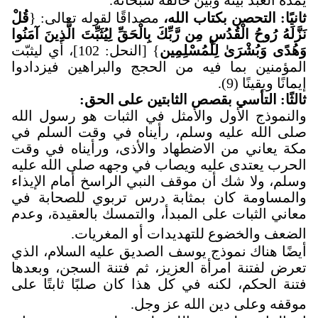
يمده العبد بينه وبين خالقه سبحانه
.
ثانيًا: التحصن بكتاب الله،
مصداقًا لقوله تعالى: {
قُلْ
نَزَّلَهُ رُوحُ الْقُدُسِ مِن رَّبِّكَ بِالْحَقِّ لِيُثَبِّتَ الَّذِينَ آمَنُوا
وَهُدًى وَبُشْرَىٰ لِلْمُسْلِمِين
} [النحل: 102]، أي ليثبّت
المؤمنين بما فيه من الحجج والبراهين فيزدادوا
إيمانًا ويقينًا (9).
ثالثًا: التأسي بقصص الثابتين على الحق:
والنموذج الأول والأمثل في الثبات هو رسول الله
صلى الله عليه وسلم، رأيناه في وقت السلم في
مكة يعاني من الاضطهاد والأذى، ورأيناه في وقت
الحرب يعتدى عليه ويصاب في وجهه صلى الله عليه
وسلم، ولا شك أن موقف النبي الراسخ أمام الإيذاء
والمساومة كان بمثابة درس تربوي للصحابة في
معاني الثبات على المبدأ، والتمسك بالعقيدة، وعدم
الضعف والخضوع للتهديدات أو المغريات
.
أيضًا هناك نموذج يوسف الصديق عليه السلام، الذي
تعرض لفتنة امرأة العزيز، ثم فتنة السجن، وبعدها
فتنة الحكم، لكنه في كل هذا كان صلبًا ثابتًا على
موقفه وعلى دين الله عز وجل.