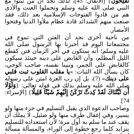
تُفْلِحُون
} [الأنفال: 45]، لذلك نجد أن من ثبتوا مع
النبي صلى الله عليه وسلم وتحملوا العنت والأذى
هم من قادوا الفتوحات الإسلامية بعد ذلك، فقد
صنعت منهم الشدائد قادة عظام ملأوا الدنيا وفتحوا
الأمصار.
من ناحية أخرى نجد أن الفتن التي تموج في
مجتمعاتنا اليوم قد أخبرنا بها الرسول صلى الله
عليه وسلم؛ أنه ستكون في آخر الزمان فتن كقطع
الليل المظلم، وأن القابض على دينه حينئذ سيكون
كالقابض على الجمر، ونبينا نفسه، صاحب الوحي،
كان يسأل الله الثبات: «
يا مقلب القلوب ثبت قلبي
على دينك
» (7)، بل إن رب العزة امتن على رسوله
صلى الله عليه وسلم بذلك في قوله تعالى: {
وَلَوْلَا
أَن ثَبَّتْنَاكَ لَقَدْ كِدتَّ تَرْكَنُ إِلَيْهِمْ شَيْئًا قَلِيلًا
} [الإسراء:
.
74]
وصاحب الدعوة الذي يقبل التسليم في جزء منها ولو
يسير، وفي إغفال طرف منها ولو ضئيل، لا يملك أن
يقف عند ما سلم به أول مرة؛ لأن استعداده للتسليم
يتزايد كلما رجع خطوة إلى الوراء، والمسألة مسألة