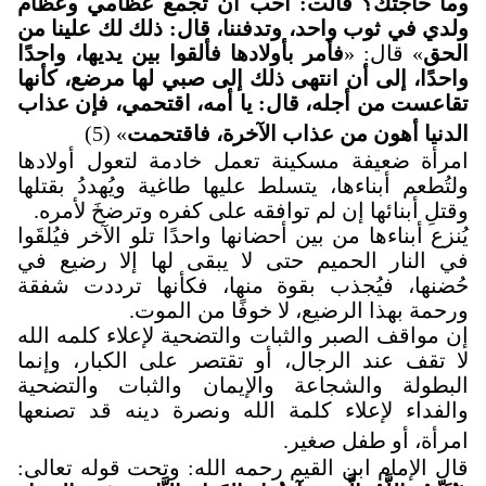
وما حاجتك؟ قالت: أحب أن تجمع عظامي وعظام
ولدي في ثوب واحد، وتدفننا، قال: ذلك لك علينا من
الحق
» قال: «
فأمر بأولادها فألقوا بين يديها، واحدًا
واحدًا، إلى أن انتهى ذلك إلى صبي لها مرضع، كأنها
تقاعست من أجله، قال: يا أمه، اقتحمي، فإن عذاب
الدنيا أهون من عذاب الآخرة، فاقتحمت
» (5)
امرأة ضعيفة مسكينة تعمل خادمة لتعول أولادها
ولتُطعم أبناءها، يتسلط عليها طاغية ويُهددُ بقتلها
وقتلِ أبنائها إن لم توافقه على كفره وترضخَ لأمره.
يُنزع أبناءها من بين أحضانها واحدًا تلو الآخر فيُلقَوا
في النار الحميم حتى لا يبقى لها إلا رضيع في
حُضنها، فيُجذب بقوة منها، فكأنها ترددت شفقة
ورحمة بهذا الرضيع، لا خوفًا من الموت.
إن مواقف الصبر والثبات والتضحية لإعلاء كلمه الله
لا تقف عند الرجال، أو تقتصر على الكبار، وإنما
البطولة والشجاعة والإيمان والثبات والتضحية
والفداء لإعلاء كلمة الله ونصرة دينه قد تصنعها
امرأة، أو طفل صغير.
قال الإمام ابن القيم رحمه الله: وتحت قوله تعالى: