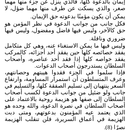
إيمان بالدعوة كلها، فالذي ينزل عن جزء منها مهما
صغر، والذي يسكت عن طرف منها مهما ضؤل، لا
يمكن أن يكون مؤمنًا بدعوته حق الإيمان.
فكل جانب من جوانب الدعوة في نظر المؤمن هو
حق كالآخر، وليس فيها فاضل ومفضول، وليس فيها
ضروري ونافلة.
وليس فيها ما يمكن الاستغناء عنه، وهي كل متكامل
يفقد خصائصه كلها حين يفقد أحد أجزائه، كالمركب
يفقد خواصه كلها إذا فقد أحد عناصره، وأصحاب
السلطان يستدرجون أصحاب الدعوات.
فإذا سلموا في الجزء فقدوا هيبتهم وحصانتهم،
وعرف المتسلطون أن استمرار المساومة، وارتفاع
السعر ينتهيان إلى تسليم الصفقة كلها، والتسليم في
جانب ولو ضئيل من جوانب الدعوة لكسب أصحاب
السلطان إلى صفها هو هزيمة روحية بالاعتماد على
أصحاب السلطان في نصرة الدعوة، والله وحده هو
الذي يعتمد عيه المؤمنون بدعوتهم، ومتى دبت
الهزيمة في أعماق السريرة، فلن تنقلب الهزيمة
نصرًا (8).