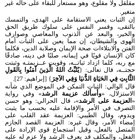
مقلقل ولا مقلوع، وهو مستعار للبقاء على حاله غير
متغير.
إن الثبات يعني الاستقامة على الهدى، والتمسك
بالتقى، وقسر النفس على سلوك طريق الحق
والخير، والبعد عن الذنوب والمعاصي وصوارف
الهوى والشيطان، إن مما يعين على الثبات أمام
الفتن والابتلاءات صحة الإيمان وصلابة الدين، فكلما
كان الإنسان قويًا في إيمانه، صلبًا في دينه، صادقًا
مع ربه، كلما ازداد ثباتــه، وقويت عــزيمتـه وثبتت
حجتــه، قال تعالى: {
يُثَبِّتُ اللهُ الَّذِينَ آمَنُوا بِالقَولِ
الثَّابِتِ فِي الحَيَاةِ الدٌّنيَا وَفِي الآخِرَ
} [إبراهيم: 27].
قال الوالي: الثبات التمكن في الموضع الذي شأنه
الاستزلال، «
وأسألك عزيمة الرشد
» وفي رواية
«
العزيمة على الرشد
»، قال الحرالي: وهو حسن
التصرف في الأمر والإقامة عليه بحسب ما يثبت
ويدوم، وقال الطيبي: العزيمة عقد القلب على
إمضاء الأمر، وقال غيره: العزيمة القصد الجازم
المتصل بالفعل، وقيل استجماع قوى الإرادة على
الفعل، والمكلف قد يعرف الرشد ولا عزم له عليه