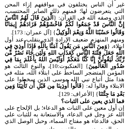
غير أن الناس يختلفون في مواقفهم إزاء المحن
التي يتعرضون لها؛ فمنهم ذلك الصابر المحتسب،
الذي وصفه الله في القرآن: {
الَّذِينَ قَالَ لَهُمُ النَّاسُ
إِنَّ النَّاسَ قَدْ جَمَعُوا لَكُمْ فَاخْشَوْهُمْ فَزَادَهُمْ إِيمَانًا
وَقَالُوا حَسْبُنَا اللَّهُ وَنِعْمَ الْوَكِيلُ
} [آل عمران: 173]
.
ومنهم المنهزم ضعيف الإرادة الذي ينقلب عند أول
ابتلاء، {
وَمِنَ النَّاسِ مَن يَقُولُ آمَنَّا بِاللَّهِ فَإِذَا أُوذِيَ فِي
اللَّهِ جَعَلَ فِتْنَةَ النَّاسِ كَعَذَابِ اللهِ وَلَئِن جَاءَ نَصْرٌ مِّن
رَّبِّكَ لَيَقُولُنَّ إِنَّا كُنَّا مَعَكُمْ أَوَلَيْسَ اللهُ بِأَعْلَمَ بِمَا فِي
صُدُورِ الْعَالَمِينَ
} [العنكبوت:10]، والنوع الثالث هو
المؤمن المتضجر الساخط على ابتلاء الله، مثله في
هذا مثل أتباع نبي الله موسى الذين سخطوا على
الابتلاء وقالوا له: {
قَالُوا أُوذِينَا مِن قَبْلِ أَن تَأْتِيَنَا وَمِن
بَعْدِ مَا جِئْتَنَا
} [الأعراف: 129]
.
فما الذي يعين على الثبات؟
إن أول معين على الثبات هو الدعاء؛ بل الإلحاح على
الله عز وجل في الدعاء، والاستعانة به للثبات على
الحق، فالدعاء هو مفتاح السماء، وحبل الوصل الذي