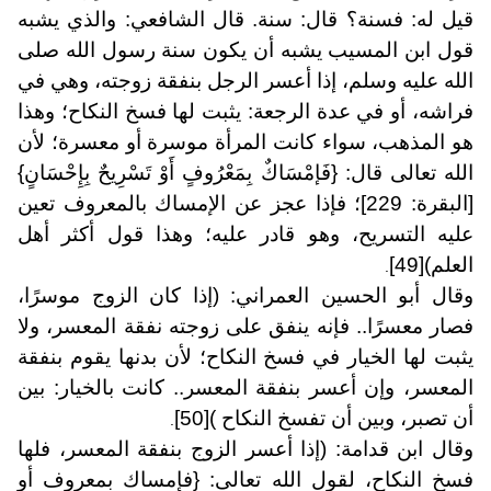
قيل له: فسنة؟ قال: سنة. قال الشافعي: والذي يشبه
قول ابن المسيب يشبه أن يكون سنة رسول الله صلى
الله عليه وسلم، إذا أعسر الرجل بنفقة زوجته، وهي في
فراشه، أو في عدة الرجعة: يثبت لها فسخ النكاح؛ وهذا
هو المذهب، سواء كانت المرأة موسرة أو معسرة؛ لأن
الله تعالى قال: {فَإمْسَاكٌ بِمَعْرُوفٍ أَوْ تَسْرِيحٌ بِإِحْسَانٍ}
[البقرة: 229]؛ فإذا عجز عن الإمساك بالمعروف تعين
عليه التسريح، وهو قادر عليه؛ وهذا قول أكثر أهل
العلم)
[49]
.
وقال أبو الحسين العمراني: (إذا كان الزوج موسرًا،
فصار معسرًا.. فإنه ينفق على زوجته نفقة المعسر، ولا
يثبت لها الخيار في فسخ النكاح؛ لأن بدنها يقوم بنفقة
المعسر، وإن أعسر بنفقة المعسر.. كانت بالخيار: بين
أن تصبر، وبين أن تفسخ النكاح )
[50]
.
وقال ابن قدامة: (إذا أعسر الزوج بنفقة المعسر، فلها
فسخ النكاح، لقول الله تعالى: {فإمساك بمعروف أو