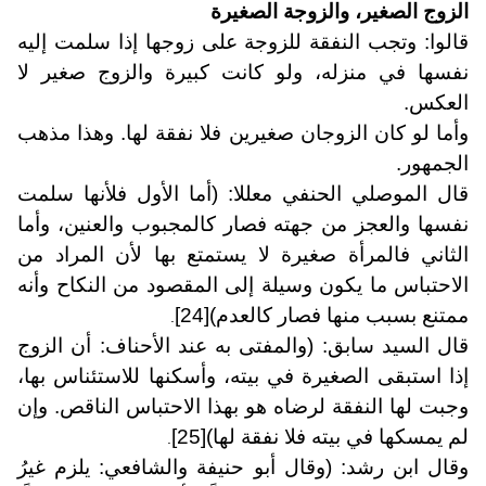
الزوج الصغير، والزوجة الصغيرة
قالوا: وتجب النفقة للزوجة على زوجها إذا سلمت إليه
نفسها في منزله، ولو كانت كبيرة والزوج صغير لا
العكس.
وأما لو كان الزوجان صغيرين فلا نفقة لها. وهذا مذهب
الجمهور.
قال الموصلي الحنفي معللا: (أما الأول فلأنها سلمت
نفسها والعجز من جهته فصار كالمجبوب والعنين، وأما
الثاني فالمرأة صغيرة لا يستمتع بها لأن المراد من
الاحتباس ما يكون وسيلة إلى المقصود من النكاح وأنه
ممتنع بسبب منها فصار كالعدم)
[24]
.
قال السيد سابق: (والمفتى به عند الأحناف: أن الزوج
إذا استبقى الصغيرة في بيته، وأسكنها للاستئناس بها،
وجبت لها النفقة لرضاه هو بهذا الاحتباس الناقص. وإن
لم يمسكها في بيته فلا نفقة لها)
[25]
.
وقال ابن رشد: (وقال أبو حنيفة والشافعي: يلزم غيرُ