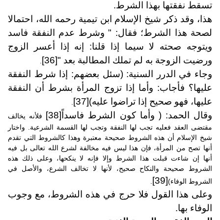
تسقط نفقتها بهذا الشرط.
هذا، وقد ذكر شيخ الإسلام ابن تيمية رحمه الله، احتمالا
لصحة هذا الشرط؛ فقال: " وشرط عدم النفقة فاسد
ويتوجه صحته لا سيما إذا قلنا: إنه إذا أعسر الزوج
ورضيت الزوجة به لم تملك المطالبة بعد "
[36]
.
وجاء في الدرر السنية: (سئل بعضهم: إذا شرط النفقة
عليها؟ فأجاب: وأما إذا تزوج المرأة بشرط أن النفقة
عليها، فهو صحيح إذا تراضوا عليه)
[37]
.
وقال الحمد: ( وأما كون الشرط فاسداً
[38]
فلأنه يخالف
مقتضى العقد فعليه تجب لها النفقة وتجب لها القسمة الشرعية. واختار
شيخ الإسلام أن هذه الشروط صحيحة معتبرة وهذا كالشروط التي تقدم
أنها تصح من المرأة، فإن هذا ليس فيه مخالفة لشرع الله تعالى بل فيه
أنها إن شاءت قبلت هذا الشرط وإلا فإنه لا ينكحها، وعلى ذلك هذه
الشروط صحيحة والنكاح صحيح، لأنها لا تخالف الشرع، والأصل في
[39]
الشروط الوفاء)
.
وعلى هذا القول فلا حرج في هذه الشروط، مع وجوب
الوفاء بها.