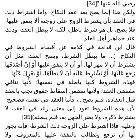
رضي الله عنها "
[34]
.
ولكن هذا إنما يصح بعد عقد النكاح، وأما اشتراط ذلك
في العقد بأن يشترط الزوج على زوجته ألا ينفق عليها،
فلا يصح، بل هو شرط باطل، لكنه لا يبطل العقد، وذلك
عند جماهير أهل العلم.
قال ابن قدامة في كلامه عن أقسام الشروط في
النكاح: (... ما يبطل الشرط، ويصح العقد، مثل أن
يشترط أن لا مهر لها، أو أن لا ينفق عليها أَوْ إنْ أَصْدَقَهَا
رَجَعَ عَلَيْهَا، أَوْ تَشْتَرِطَ عَلَيْهِ أَنْ لَا يَطَأَهَا، أَوْ يَعْزِلَ عَنْهَا....
فهذه الشروط كلها باطلة في نفسها؛ لأنها تنافي
مقتضى العقد؛ ولأنها تتضمن إسقاط حقوق تجب بالعقد
قبل انعقاده، فلم يصح...، فأما العقد في نفسه فصحيح؛
لأن هذه الشروط تعود إلى معنى زائد في العقد، لا
يشترط ذكره، ولا يضر الجهل به، فلم يبطله)
[35]
.
وعليه، فإذا اشترط على الزوجة ذلك الشرط، فإنه يجوز
لها أن ترجع وتطالب بالنفقة عليها بالمعروف، ولا