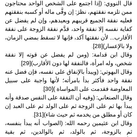
قال النووي: (إذا اجتمع على الشخص الواحد محتاجون
ممن تلزمه نفقتهم، نظرَ: إن وفَّى ماله أو كسبه بنفقتهم
فعليه نفقة الجميع قريبهم وبعيدهم، وإن لم يفضل عن
كفاية نفسه إلا نفقة واحد، قدَّم نفقة الزوجة على نفقة
الأقارب... لأن نفقتها آكد، فإنها لا تسقط بمضي الزمان،
ولا بالإعسار)
[28]
.
وقال ابن قدامة: (ومن لم يفضل عن قوته إلا نفقة
شخص، وله امرأة، فالنفقة لها دون الأقارب)
[29]
.
وقال البهوتي: (ويبدأ بالإنفاق على نفسه، فإن فضل عنه
نفقة واحد فأكثر بدأ بامرأته؛ لأنها واجبة على سبيل
المعاوضة فقدمت على المواساة )
[30]
.
وقال الصنعاني: (وفيه أن النفقة على النفس صدقة وأنه
يبدأ بها ثم على الزوجة ثم على الولد ثم على العبد إن
كان أو مطلق من يخدمه ثم حيث شاء)
[31]
.
وقال ابن عثيمين رحمه الله: (الصواب أنه يبدأ بنفسه،
ثم بالزوجة، ثم بالولد، ثم بالوالدين، ثم بقية