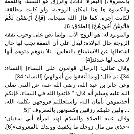
بالمعروف} [البقرة: 233]. والرزق هو النفقة، والنفقة
والكسوة ها هنا لمكان الزوجية، ولو كانت مطلقة،
لكانت أجرة، كما قال الله سبحانه: {فَإِنْ أَرْضَعْنَ لَكُمْ
فَآتُوهُنَّ أُجُورَهُنَّ} [الطلاق: 6].
والمولود له: هو الزوج الأب. وإنما نص على وجوب نفقة
الزوجة حال الولادة؛ ليدل على أن النفقة تجب لها حال
اشتغالها عن الاستمتاع بالنفاس؛ لئلا يتوهم متوهم أنها
لا تجب لها عندئذ
[4]
.
وقال تعالى: {الرجال قوامون على النساء} [النساء:
34]، ثم قال: {وبما أنفقوا من أموالهم} [النساء: 34].
وعن جابر بن عبد الله، رضي الله عنه، عن النبي صلى
الله عليه وسلم أنه قال: " فاتقوا الله في النساء، فإنكم
أخذتموهن بأمان الله، واستحللتم فروجهن بكلمة الله،
... ولهن عليكم رزقهن وكسوتهن بالمعروف "
[5]
.
وقال عليه الصلاة والسلام لهند امرأة أبي سفيان:
«خذي من مال زوجك ما يكفيك وولدك بالمعروف»
[6]
،