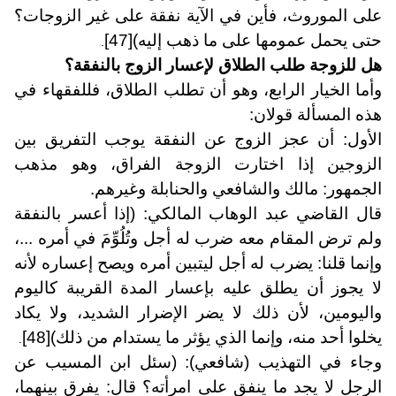
على الموروث، فأين في الآية نفقة على غير الزوجات؟
حتى يحمل عمومها على ما ذهب إليه)
[47]
.
هل للزوجة طلب الطلاق لإعسار الزوج بالنفقة؟
وأما الخيار الرابع، وهو أن تطلب الطلاق، فللفقهاء في
هذه المسألة قولان:
الأول: أن عجز الزوج عن النفقة يوجب التفريق بين
الزوجين إذا اختارت الزوجة الفراق، وهو مذهب
الجمهور: مالك والشافعي والحنابلة وغيرهم.
قال القاضي عبد الوهاب المالكي: (إذا أعسر بالنفقة
ولم ترض المقام معه ضرب له أجل وتُلُوِّمَ في أمره ...،
وإنما قلنا: يضرب له أجل ليتبين أمره ويصح إعساره لأنه
لا يجوز أن يطلق عليه بإعسار المدة القريبة كاليوم
واليومين، لأن ذلك لا يضر الإضرار الشديد، ولا يكاد
يخلوا أحد منه، وإنما الذي يؤثر ما يستدام من ذلك)
[48]
.
وجاء في التهذيب (شافعي): (سئل ابن المسيب عن
الرجل لا يجد ما ينفق على امرأته؟ قال: يفرق بينهما،