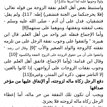
[7]
ولولا وجوبها عليه لما أمرها بذلك
.
واستنبط بعض أهل العلم نفقة الزوجة من قوله تعالى:
{فلا يخرجنكما من الجنة فتشقى} [طه: 117]، ولم يقل:
فتشقيان، فدل على أن آدم - صلى الله عليه وسلم -
يتعب لنفقته ونفقتها، وبنوهما على سنتهما
[8]
.
وأما الإجماع فنقله غير واحد من أهل العلم. قال ابن
هبيرة: " واتفقوا على وجوب نفقة الرجل على من تلزمه
نفقته كالزوجة والولد الصغير والأب "
[9]
. وقال ابن رشد: "
[10]
واتفقوا على أن من حقوق الزوجة على الزوج: النفقة والكسوة "
.
وقال ابن قدامة: (وأما الإجماع، فاتفق أهل العلم على
وجوب نفقات الزوجات على أزواجهن، إذا كانوا بالغين،
إلا الناشز منهن. ذكره ابن المنذر، وغيره)
[11]
.
دفع الرجل زكاة ماله لزوجته، أو الإنفاق عليها من مؤخر
صداقها
ويجب أن تكون تلك النفقة من حر ماله، أما إعطاء
الرجل زكاة ماله لزوجته فلا يجزئ.