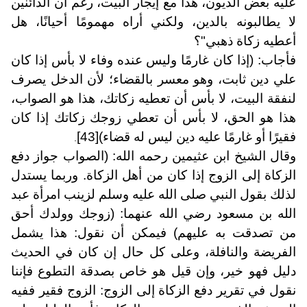
عليه بعض الديون، هذا مع إيجار البيت، رغم أن الدائنين
لا يطالبونه بالدين، ولكني أراه مهمومًا أحيانًا، هل
أعطيه زكاة ذهبي"؟
فأجاب: (إذا كان غارمًا وليس عنده وفاء لا بأس إذا كان
علي دين ثابت، وهو معسر بالقضاء؛ لأن الدخل يصرف
لنفقة البيت، لا بأس أن تعطيه زكاتك، هذا هو الصواب،
هذا هو الحق، لا بأس أن تعطي زوجك زكاتك إذا كان
فقيرًا أو غارمًا عليه دين ليس له قضاء)
[43]
.
وقال الشيخ ابن عثيمين رحمه الله: (الصواب جواز دفع
الزكاة إلى الزوج إذا كان من أهل الزكاة. وربما يستدل
لذلك بقول النبي صلى الله عليه وسلم لزينب امرأة عبد
الله بن مسعود رضي الله عنهما: (زوجك وولدك أحق
من تصدقت به عليهم) فيمكن أن نقول: هذا يشمل
الفريضة والنافلة، وعلى كل حال إن كان في الحديث
دليل فهو خير، وإن قيل هو خاص بصدقة التطوع فإننا
نقول في تقرير دفع الزكاة إلى الزوج: الزوج فقير ففيه