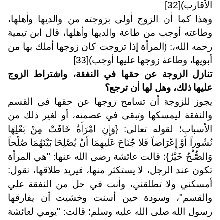
الأقارب)
[32]
.
وهذا كما أن الزوج أولى بزوجته من والديها وأهلها،
وطاعته أوجب من طاعة والديها وأهلها، قال ابن تيمية
رحمه الله،: (المرأة إذا تزوجت كان زوجها أملك بها من
أبويها، وطاعة زوجها عليها أوجب)
[33]
.
تنازل الزوجة عن حقها في النفقة، واشتراط الزوج
عليها ذلك، وهل لها أن ترجع؟
يجوز للزوجة أن تسامح زوجها عن حقها في القسم
والنفقة ليمسكها وتبقى في عصمته، أو لغير ذلك من
الأسباب؛ لقوله تعالى: {وَإِنِ امْرَأَةٌ خَافَتْ مِنْ بَعْلِهَا
نُشُوزاً أَوْ إِعْرَاضاً فَلا جُنَاحَ عَلَيهِمَا أَنْ يُصْلِحَا بَيْنَهُمَا صُلْحاً
وَالصُّلْحُ خَيْرٌ}؛ قالت عائشة رضي الله عنها: "هي المرأة
تكون عند الرجل، لا يستكثر منها، فيريد طلاقها، تقول:
أمسكني ولا تطلقني، وأنت في حل من النفقة علي
والقسم"، وسودة حين أسنت وخشيت أن يفارقها
رسول الله صلى الله عليه وسلم؛ قالت: "يومي لعائشة