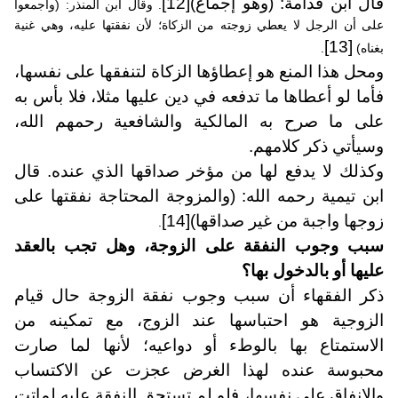
قال ابن قدامة: (وهو إجماع)
[12]
. وقال ابن المنذر: (وأجمعوا
على أن الرجل لا يعطي زوجته من الزكاة؛ لأن نفقتها عليه، وهي غنية
[13]
بغناه)
.
ومحل هذا المنع هو إعطاؤها الزكاة لتنفقها على نفسها،
فأما لو أعطاها ما تدفعه في دين عليها مثلا، فلا بأس به
على ما صرح به المالكية والشافعية رحمهم الله،
وسيأتي ذكر كلامهم.
وكذلك لا يدفع لها من مؤخر صداقها الذي عنده. قال
ابن تيمية رحمه الله: (والمزوجة المحتاجة نفقتها على
زوجها واجبة من غير صداقها)
[14]
.
سبب وجوب النفقة على الزوجة، وهل تجب بالعقد
عليها أو بالدخول بها؟
ذكر الفقهاء أن سبب وجوب نفقة الزوجة حال قيام
الزوجية هو احتباسها عند الزوج، مع تمكينه من
الاستمتاع بها بالوطء أو دواعيه؛ لأنها لما صارت
محبوسة عنده لهذا الغرض عجزت عن الاكتساب
والإنفاق على نفسها، فلو لم تستحق النفقة عليه لماتت