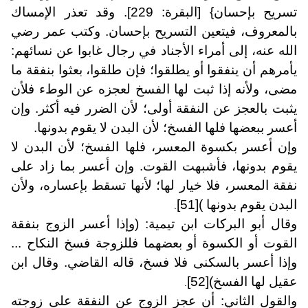
تسريح بإحسان} [البقرة: 229]. وقد تعذر الإمساك
بالمعروف، فيتعين التسريح بإحسان. وكتب عمر رضي
الله عنه، إلى أمراء الأجناد في رجال غابوا عن نسائهم:
يأمرهم أن ينفقوا أو يطلقوا؛ فإن طلقوا، بعثوا بنفقة ما
مضى، ولأنه إذا ثبت لها الفسخ لعجزه عن الوطء فلأن
يثبت بالعجز عن النفقة أولى؛ لأن الضرر فيه أكثر. وإن
أعسر ببعضها فلها الفسخ؛ لأن البدن لا يقوم بدونها.
وإن أعسر بكسوة المعسر، فلها الفسخ؛ لأن البدن لا
يقوم بدونها، فأشبهت القوت. وإن أعسر بما زاد على
نفقة المعسر، فلا خيار لها؛ لأنها تسقط بإعساره، ولأن
البدن يقوم بدونها )
[51]
.
وقال أبو البركات ابن تيمية: (وإذا أعسر الزوج بنفقة
القوت أو الكسوة أو بعضهما فللزوجة فسخ النكاح ...
وإذا أعسر بالسكنى فلا فسخ، قاله القاضي. وقال ابن
عقيل لها الفسخ)
[52]
.
والقول الثاني: أن عجز الزوج عن النفقة على زوجته