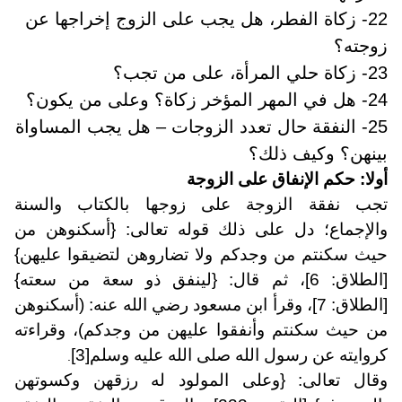
22- زكاة الفطر، هل يجب على الزوج إخراجها عن
زوجته؟
23- زكاة حلي المرأة، على من تجب؟
24- هل في المهر المؤخر زكاة؟ وعلى من يكون؟
25- النفقة حال تعدد الزوجات – هل يجب المساواة
بينهن؟ وكيف ذلك؟
أولا: حكم الإنفاق على الزوجة
تجب نفقة الزوجة على زوجها بالكتاب والسنة
والإجماع؛ دل على ذلك قوله تعالى: {أسكنوهن من
حيث سكنتم من وجدكم ولا تضاروهن لتضيقوا عليهن}
[الطلاق: 6]، ثم قال: {لينفق ذو سعة من سعته}
[الطلاق: 7]، وقرأ ابن مسعود رضي الله عنه: (أسكنوهن
من حيث سكنتم وأنفقوا عليهن من وجدكم)، وقراءته
كروايته عن رسول الله صلى الله عليه وسلم
[3]
.
وقال تعالى: {وعلى المولود له رزقهن وكسوتهن