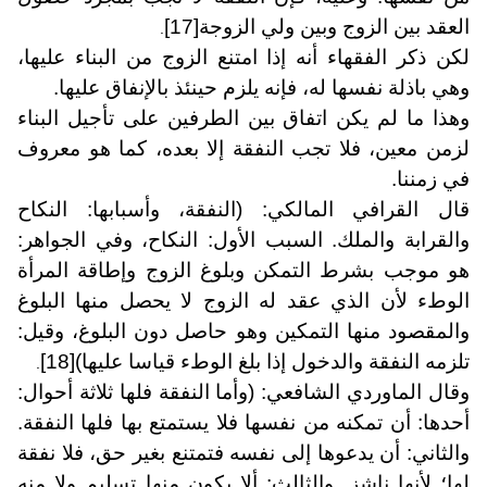
العقد بين الزوج وبين ولي الزوجة
[17]
.
لكن ذكر الفقهاء أنه إذا امتنع الزوج من البناء عليها،
وهي باذلة نفسها له، فإنه يلزم حينئذ بالإنفاق عليها.
وهذا ما لم يكن اتفاق بين الطرفين على تأجيل البناء
لزمن معين، فلا تجب النفقة إلا بعده، كما هو معروف
في زمننا.
قال القرافي المالكي:
(النفقة، وأسبابها: النكاح
والقرابة والملك. السبب الأول: النكاح، وفي الجواهر:
هو موجب بشرط التمكن وبلوغ الزوج وإطاقة المرأة
الوطء لأن الذي عقد له الزوج لا يحصل منها البلوغ
والمقصود منها التمكين وهو حاصل دون البلوغ، وقيل:
تلزمه النفقة والدخول إذا بلغ الوطء قياسا عليها)
[18]
.
وقال الماوردي الشافعي: (وأما النفقة فلها ثلاثة أحوال:
أحدها: أن تمكنه من نفسها فلا يستمتع بها فلها النفقة.
والثاني: أن يدعوها إلى نفسه فتمتنع بغير حق، فلا نفقة
لها؛ لأنها ناشز. والثالث: ألا يكون منها تسليم ولا منه