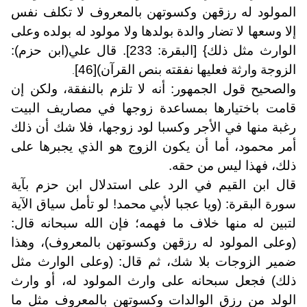
المولود له رزقهن وكسوتهن بالمعروف لا تكلف نفس
إلا وسعها لا تضار والدة بولدها ولا مولود له بولده وعلى
الوارث مثل ذلك} [البقرة: 233]. قال علي(ابن حزم):
الزوجة وارثة فعليها نفقته بنص القرآن)
[46]
.
والصحيح قول الجمهور: أنه لا تلزم بالنفقة، ولكن إن
قامت باختيارها بمساعدة زوجها في مصاريف البيت
رغبة منها في الأجر وكسبا لود زوجها، فلا شك أن ذلك
أمر محمود، أما أن يكون الزوج هو الذي يجبرها على
ذلك، فهذا ليس من حقه.
قال ابن القيم في الرد على استدلال ابن حزم بآية
سورة البقرة: (ويا عجبا لأبي محمد! لو تأمل سياق الآية
لتبين له منها خلاف ما فهمه؛ فإن الله سبحانه قال:
(وعلى المولود له رزقهن وكسوتهن بالمعروف)، وهذا
ضمير الزوجات بلا شك، ثم قال: (وعلى الوارث مثل
ذلك) فجعل سبحانه على وارث المولود له، أو وارث
الولد من رزق الوالدات وكسوتهن بالمعروف مثل ما