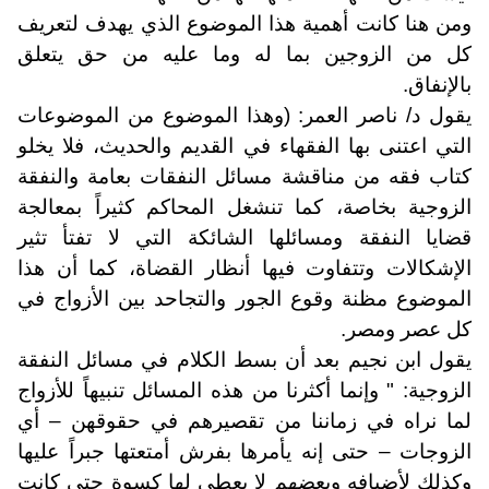
ومن هنا كانت أهمية هذا الموضوع الذي يهدف لتعريف
كل من الزوجين بما له وما عليه من حق يتعلق
بالإنفاق.
يقول د/ ناصر العمر: (وهذا الموضوع من الموضوعات
التي اعتنى بها الفقهاء في القديم والحديث، فلا يخلو
كتاب فقه من مناقشة مسائل النفقات بعامة والنفقة
الزوجية بخاصة، كما تنشغل المحاكم كثيراً بمعالجة
قضايا النفقة ومسائلها الشائكة التي لا تفتأ تثير
الإشكالات وتتفاوت فيها أنظار القضاة، كما أن هذا
الموضوع مظنة وقوع الجور والتجاحد بين الأزواج في
كل عصر ومصر.
يقول ابن نجيم بعد أن بسط الكلام في مسائل النفقة
الزوجية: " وإنما أكثرنا من هذه المسائل تنبيهاً للأزواج
لما نراه في زماننا من تقصيرهم في حقوقهن – أي
الزوجات – حتى إنه يأمرها بفرش أمتعتها جبراً عليها
وكذلك لأضيافه وبعضهم لا يعطي لها كسوة حتى كانت