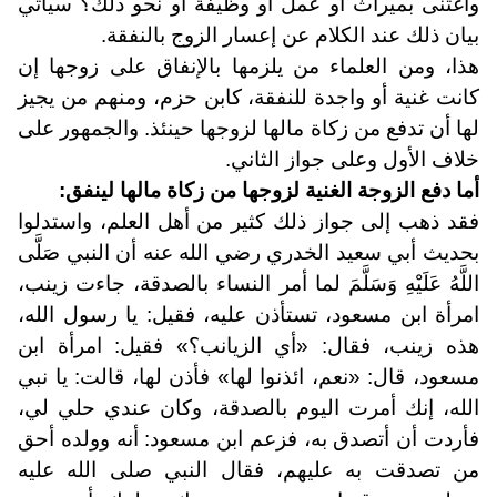
واغتنى بميراث أو عمل أو وظيفة أو نحو ذلك؟ سيأتي
بيان ذلك عند الكلام عن إعسار الزوج بالنفقة.
هذا، ومن العلماء من يلزمها بالإنفاق على زوجها إن
كانت غنية أو واجدة للنفقة، كابن حزم، ومنهم من يجيز
لها أن تدفع من زكاة مالها لزوجها حينئذ. والجمهور على
خلاف الأول وعلى جواز الثاني.
أما دفع الزوجة الغنية لزوجها من زكاة مالها لينفق:
فقد ذهب إلى جواز ذلك كثير من أهل العلم، واستدلوا
بحديث أبي سعيد الخدري رضي الله عنه أن النبي صَلَّى
اللَّهُ عَلَيْهِ وَسَلَّمَ لما أمر النساء بالصدقة، جاءت زينب،
امرأة ابن مسعود، تستأذن عليه، فقيل: يا رسول الله،
هذه زينب، فقال: «أي الزيانب؟» فقيل: امرأة ابن
مسعود، قال: «نعم، ائذنوا لها» فأذن لها، قالت: يا نبي
الله، إنك أمرت اليوم بالصدقة، وكان عندي حلي لي،
فأردت أن أتصدق به، فزعم ابن مسعود: أنه وولده أحق
من تصدقت به عليهم، فقال النبي صلى الله عليه