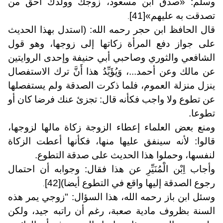
وسلم: «صدق ابن مسعود، زوجك وولدك أحق من
تصدقت به عليهم»
[41]
.
قال الحافظ ابن حجر رحمه الله: (استدل بهذا الحديث
على جواز دفع المرأة زكاتها إلى زوجها، وهو قول
الشافعي والثوري وصاحبي أبي حنيفة وإحدى الروايتين
عن مالك وعن أحمد...، وَيُؤَيِّدُ هذا أَنَّ ترك الاستفصال
ينزل منزلة العموم، فلما ذكرت الصدقة ولم يستفصلها
عن تطوع ولا واجب فكأنه قال: تجزئ عنك فرضا كان أو
تطوعا.
ومنع بعض العلماء إعطاء الزوجة زكاة مالها لزوجها،
قالوا: لأنه سينفق عليها منها، فكأنها أعطت الزكاة
لنفسها، وحملوا هذا الحديث على صدقة التطوع.
وأجاب اِبْن الْمُنَيِّرِ عن هذا فقال: وجوابه أن احتمال
رجوع الصدقة إليها واقع في التطوع أيضا)
[42]
.
وسئل ابن باز رحمه الله، هذا السؤال: "زوجي يمر هذه
السنة بظروف مادية صعبة، رغم أن راتبه جيد، ولكن