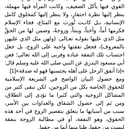
القوي فيها يأكل الضعيف، وكانت المرأة فيها مهملة،
ينظر إليها نظرة احتقارٍ، ولا ينظر إليها كمخلوق كامل
الإنسانيةِ، بـل كانـت تُورث مع المتاع، فجاء الإسلام
فكرمها أماً، وأختاً، وبنتاً، وزوجةً، وضمن لها من الحقِّ
مثل الذي عليها بقولـه تعـالى: (ولهن مثل الذي عليهن
بالمعروف)، فجعل نفقتها واجبة على الزوج، بل جعل
احتساب تلك النفقة عبادة وقربى إلى الله تعالى؛ فعن
أبي مسعود البدري عن النبي صلى الله عليه وسلم قال:
«إذا أنفق الرجل على أهله يحتسبها فهو له صدقة»
[1]
.
ومع حصول البيان الواضح في الشريعة الإسلامية
للحقوق الخاصة بكل من الزوجين، لكن تبقى كثير من
المشاكل الزوجية والتي كثيرا ما تؤدى إلى الطلاق،
ومن ثم إلى حصول الشقاق والعداوات بين الأسر،
سبب من أسبابها ما يتعلق بتقصير الزوج في أحد هذه
الحقوق، وهو النفقة، أو في مطالبة الزوجة بنفقة
ليست من حقها، ظنا منها أنها من حقها.