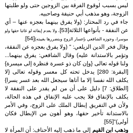
ليس بسبب لوقوع الفرقة بين الزوجين حتى ولو طلبتها
الزوجة، وهو مذهب أبي حنيفة وصاحبيه.
جاء في رد المحتار: (ولا يفرق بينهما بعجزه عنها – أي
عن النفقة - بأنواعها الثلاثة
[53]
، ولا بعدم إيفائه لو غائبا حقها ولو
[54]
موسرا، وجوزه الشافعي بإعسار الزوج وبتضررها بغيبته)
.
وقال فخر الدين الزيلعي: " (ولا يفرق بعجزه عن النفقة،
وتؤمر بالاستدانة عليه) وقال الشافعي: يفرق بينهما...
ولنا قوله تعالى {وإن كان ذو عسرة فنظرة إلى ميسرة}
[البقرة: 280] يدخل تحته كل معسر وقوله تعالى {لا
يكلف الله نفسا إلا ما آتاها سيجعل الله بعد عسر يسرا}
[الطلاق: 7] دليل على أن من لم يقدر على النفقة لا
يكلف بالإنفاق فلا يجب عليه الإنفاق في هذه الحالة،
ولأن في التفريق إبطال الملك على الزوج، وفي الأمر
بالاستدانة تأخير حقها، وهو أهون من الإبطال فكان
أولى)"
[55]
.
وذهب ابن القيم
إلى ما ذهب إليه الأحناف: أن المرأة لا