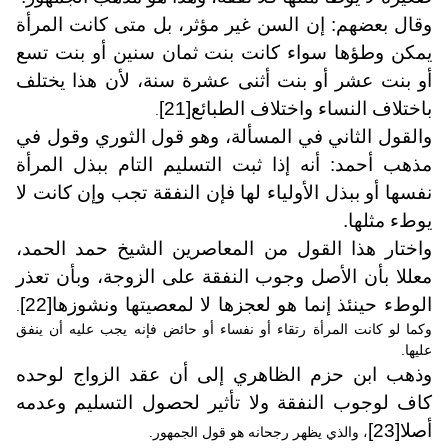
وقال بعضهم: إن السن غير مؤثر، بل متى كانت المرأة
يمكن وطؤها سواء كانت بنت ثمان سنين أو بنت تسع
أو بنت عشر أو بنت أثنى عشرة سنة، لأن هذا يختلف
باختلاف النساء واختلاف الطبائع
[21]
.
والقول الثاني في المسألة، وهو قول الثوري وقول في
مذهب أحمد: أنه إذا ثبت التسليم التام ببذل المرأة
نفسها أو ببذل الأولياء لها فإن النفقة تجب وإن كانت لا
يوطء مثلها.
واختار هذا القول من المعاصرين الشيخ حمد الحمد،
معللا بأن الأصل وجوب النفقة على الزوجة، وبأن تعذر
الوطء حينئذ إنما هو لعجزها لا لمعصيتها ونشوزها
[22]
.
وكما لو كانت المرأة رتقاء أو نفساء أو حائض فإنه يجب عليه أن ينفق
عليها.
وذهب ابن حزم الظاهري إلى أن عقد الزواج لوحده
كاف لوجوب النفقة ولا تأثير لحصول التسليم وعدمه
أصلا
[23]
، والذي يظهر رجحانه هو قول الجمهور.