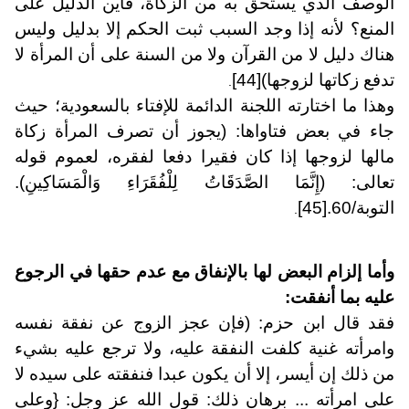
الوصف الذي يستحق به من الزكاة، فأين الدليل على
المنع؟ لأنه إذا وجد السبب ثبت الحكم إلا بدليل وليس
هناك دليل لا من القرآن ولا من السنة على أن المرأة لا
تدفع زكاتها لزوجها)
[44]
.
وهذا ما اختارته اللجنة الدائمة للإفتاء بالسعودية؛ حيث
جاء في بعض فتاواها: (يجوز أن تصرف المرأة زكاة
مالها لزوجها إذا كان فقيرا دفعا لفقره، لعموم قوله
تعالى: (إِنَّمَا الصَّدَقَاتُ لِلْفُقَرَاءِ وَالْمَسَاكِينِ).
التوبة/60.
[45]
.
وأما إلزام البعض لها بالإنفاق مع عدم حقها في الرجوع
عليه بما أنفقت:
فقد قال ابن حزم: (فإن عجز الزوج عن نفقة نفسه
وامرأته غنية كلفت النفقة عليه، ولا ترجع عليه بشيء
من ذلك إن أيسر، إلا أن يكون عبدا فنفقته على سيده لا
على امرأته ... برهان ذلك: قول الله عز وجل: {وعلى