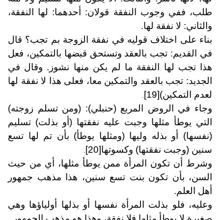
طلب، ففي وجوب النفقة قولان: أحدهما: لها النفقة،
والثاني: لا نفقة لها.
بناء على اختلاف قوليه في نفقة الزوجة بم تجب؟ قال
في القديم: تجب بالعقد وتستحق قبضها بالتمكين، فعل
هذا تجب لها النفقة ما لم يكن منها نشوز. وقال في
الجديد: تجب بالعقد والتمكين معا، فعلى هذا لا نفقة لها
لعدم التمكين)
[19]
.
وجاء في الروض المربع (حنبلي): (ومن تسلم زوجته)
التي يوطأ مثلها وجبت عليه نفقتها (أو بذلت) تسليم
(نفسها) أو بذله وليها (ومثلها يوطأ) بأن تم لها تسع
سنين (وجبت نفقتها) وكسوتها
[20]
.
وشرط أن تكون المرأة ممن يوطأ مثلها، أي من حيث
السن، بأن تكون بنت تسع سنين، هذا مذهب جمهور
أهل العلم.
وعليه، فلو بذلت المرأة نفسها أو بذلها أولياؤها وهي
صغيرة لا يوطأ مثلها فلا نفقة، وهذا هو مذهب الجمهور.