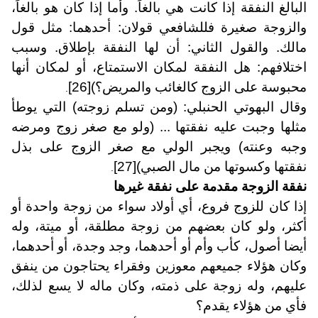
البالغ النفقة إذا كانت هي بالغاً. وأما إذا كان هو بالغاً،
والزوجة صغيرة فللشافعي قولان: أحدهما: مثل قول
مالك. والقول الثاني: أن لها النفقة بإطلاق. وسبب
اختلافهم: هل النفقة لمكان الاستمتاع، أو لمكان أنها
محبوسة على الزوج كالغائب والمريض؟)
[26]
.
وقال البهوتي الحنبلي: (ومن تسلم زوجته) التي يوطأ
مثلها وجبت عليه نفقتها ... (ولو مع صغر زوج ومرضه
وجبه وعنته) ويجبر الولي مع صغر الزوج على بذل
نفقتها وكسوتها من مال الصبي)
[27]
.
نفقة الزوجة مقدمة على نفقة غيرها
إذا كان للزوج فروع، أي أولاد سواء من زوجة واحدة أو
أكثر، ولو كان بعضهم من زوجة مطلقة، أو ميتة، وله
أيضا أصول، كأب وأم أو أحدهما، وجد وجدة، أو أحدهما،
وكان هؤلاء جميعهم معوزين وفقراء يحتاجون من ينفق
عليهم، وله زوجة على ذمته، وكان ماله لا يسع لذلك،
فأي من هؤلاء يقدم؟