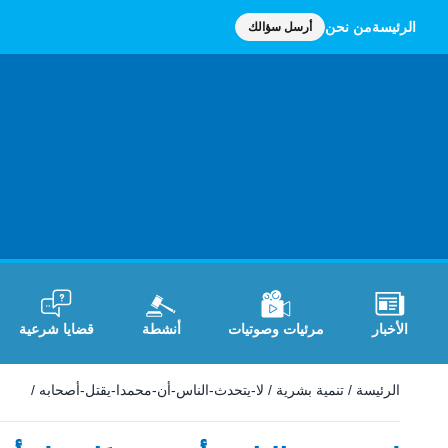
الرئيسة
من نحن
أرسل سؤالك
الأخبار
مرئيات وصوتيات
أنشطة
قضايا شرعية
الرئيسة
/
تنمية بشرية
/
لا-يتحدث-الناس-أن-محمدا-يقتل-أصحابه
/