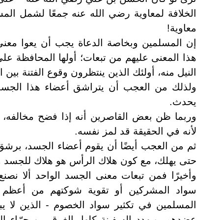
الخلافة لمعاوية رضي الله عنه جمعًا لشمل ا
معاوية!
إن المسلمين وبخاصة الدعاة يجب أن يعوا معنى ك
هذا المعنى عليهم من تبعات؛ أولها المحافظة على
النيل منه، أولئك الذين ينتظرون وقوع الفتنة بين 
ولذلك من العجب أن يتراشق أعضاء هذا الجسد با
يحدث.
وربما ظن بعض القاصرين أنه إذا فضح مخالفه، 
لأنه في الحقيقة قد لمز نفسه.
ثم من العجب أيضًا أن يقوم أعضاء الجسد، برشق
حتى يهلك، مع كون هلاك الرأس هو هلاك للجسد 
وأخيرًا فمن تبعات معنى الجسد الواحد ألا نصن
سواد المشركين أو تقوية شوكتهم من أعظم ا
المسلمين في تكثير سواد الخصوم - الذين لا يبال
عضدهم، ويهدد السفينة كلها بالغرق من جرّاء 