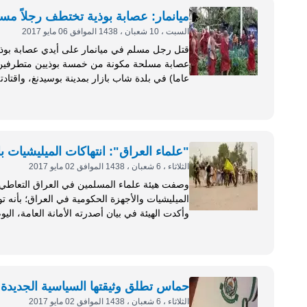
ميانمار: عصابة بوذية تختطف رجلاً مسلم
السبت ، 10 شعبان ، 1438 الموافق 06 مايو 2017
زوجته بإبلاغ الشرطة...
"علماء العراق": انتهاكات الميليشيات 
الثلاثاء ، 6 شعبان ، 1438 الموافق 02 مايو 2017
وصفت هيئة علماء المسلمين في العراق التعاطي ال
الميليشيات والأجهزة الحكومية في العراق؛ بأنه ت
وأكدت الهيئة في بيان أصدرته الأمانة العامة، الي
بمحافظة نينوى، تفوق في بشاعتها جرائم التطهير ا
حماس تطلق وثيقتها السياسية الجديدة.. 
الثلاثاء ، 6 شعبان ، 1438 الموافق 02 مايو 2017