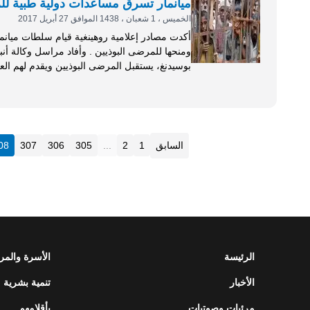
ميانمار تسرق مساعدات دولية طبية للرو
الخميس ، 1 شعبان ، 1438 الموافق 27 أبريل 2017
أكدت مصادر إعلامية روهينغية قيام سلطات ميانم
ومنحها للمرضى البوذيين . وأ
بوسيدنغ، يستقبل المرضى البوذيين ويقدم لهم العل
الأرض ويجلسون عند أبواب المستشفى ولا يسمح لهم
السابق
1
2
...
305
306
307
08
الرئيسة
الأسرة والمر
الأخبار
تنمية بشرية
مرئيات وصوتيات
بأقلامهم