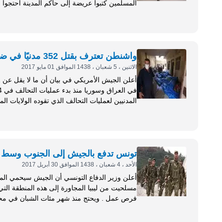
المدرستين اللتين بنيتا منذ سنوات عديدة، وذكروا 
واشنطن تعترف بقتل 352 مدنيًا في ضربات بسوريا والعراق
الاثنين ، 5 شعبان ، 1438 الموافق 01 مايو 2017
قتلى مدنيين...
تونس تدفع بالجيش إلى الجنوب وسط ا
الأحد ، 4 شعبان ، 1438 الموافق 30 أبريل 2017
أعلن وزير الدفاع التونسي أن الجيش سيحمي الم
مسلحيت من ليبيا المجاورة إلى هذه المنطقة التي 
رئيس الوزراء يوسف الشاهد يوم الخميس الماضي