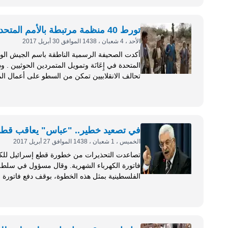
تورط 40 منظمة مرتبطة بالأمم المتحدة بدعم الحوثيين
الأحد ، 4 شعبان ، 1438 الموافق 30 أبريل 2017
أن من أبرز هذه المؤسسات: مؤسسة لأجل...
في تصعيد خطير.. "عباس" يعاقب قطاع
الخميس ، 1 شعبان ، 1438 الموافق 27 أبريل 2017
تصاعدت التحذيرات من خطورة قطع إسرائيل للكه
فاتورة الكهرباء الشهرية. وق
الفلسطينية بمثل هذه الخطوة، بوقف دفع فاتورة 
بغزة وتوقف إمدادات الكهرباء للمواطنين، داعيا كا