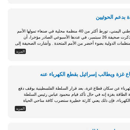
أكدت الصحيفة الرسمية الناطقة باسم الجيش الوطني اليمني، تورط أكثر من 40 منظمة محلية في صنعاء تمولها الأمم
المتحدة في إِعَانَة وتمويل المتمردين الحوثيين . وذكرت صحيفة 26 سبتمبر، في عددها الأسبوعي الصادر مؤخرا، أن
تحالف الانقلابيين تمكن من السطو على أعمال المنظمات الدولية بضوء أخضر من الأمم المتحدة . وأشارت الصحيفة إلى
المزيد
 غزة ويطالب إسرائيل بقطع الكهرباء عنه
رباء عن سكان قطاع غزة، بعد قرار السلطة الفلسطينية بوقف دفع
ال مسؤول في سلطة الطاقة بغزة إنه في حال تأكد قيام محمود عباس رئيس السلطة
الكهرباء، فإن ذلك يعني كارثة خطيرة ستضرب كافة مناحي الحياة
فة الجهات...
المزيد