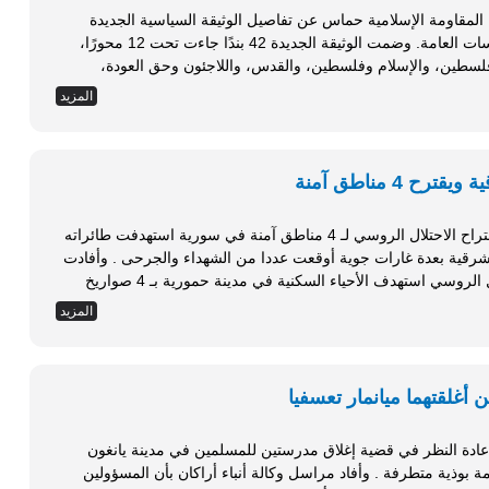
مقاومة الإسلامية حماس عن تفاصيل الوثيقة السياسية الجديدة
للحركة والتي حملت عنوان وثيقة المبادئ والسياسات العامة. وضمت الوثيقة الجديدة 42 بندًا جاءت تحت 12 محورًا،
ين، والإسلام وفلسطين، والقدس، واللاجئون وحق العودة،
وية السياسية، والمقاومة والتحرير، والنظام السياسي الفلسطيني،
المزيد
4 مناطق آمنة
في الوقت الذي تناقلت فيه وسائل الإعلام خبر اقتراح الاحتلال الروسي لـ 4 مناطق آمنة في سورية استهدفت طائراته
الحربية اليوم الإثنين مدينة حمورية في الغوطة الشرقية بعدة غارات جوية أوقعت عددا من الشهداء والجرحى . وأفادت
مصادر إعلامية سورية معارضة أن طيران الاحتلال الروسي استهدف الأحياء السكنية في مدينة حمورية بـ 4 صواريخ
المزيد
أغلقتهما ميانمار تعسفيا
ادة النظر في قضية إغلاق مدرستين للمسلمين في مدينة يانغون
بشكل تعسفي استجابة لضغوطات قامت بها منظمة بوذية متطرفة . وأفاد مراسل وكالة أنباء أراكان بأن المسؤولين