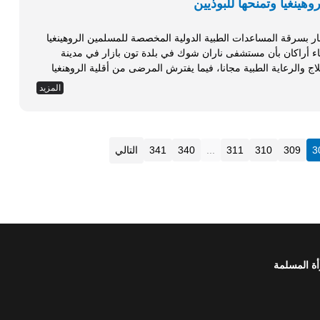
هينغيا وتمنحها للبوذيين
ار بسرقة المساعدات الطبية الدولية المخصصة للمسلمين الروهينغيا
فاد مراسل وكالة أنباء أراكان بأن مستشفى ناران شوك في بلدة تون بازار في مدينة
اج والرعاية الطبية مجانا، فيما يفترش المرضى من أقلية الروهنغيا
 بالدخول إليه، بالرغم...
المزيد
3
309
310
311
...
340
341
التالي
أة المسلمة