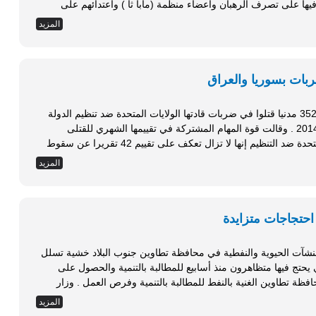
المسلمين كتبوا عريضة إلى حاكم المدينة احتجوا فيها على تصرف الرهبان وأعضاء منظمة (مابا ثا ) واعتدائهم على
أن جميع...
المزيد
أعلن الجيش الأمريكي في بيان أن ما لا يقل عن 352 مدنيا قتلوا في ضربات قادتها الولايات المتحدة ضد تنظيم الدولة
في العراق وسوريا منذ بدء عمليات التحالف في 2014 . وقالت قوة المهام المشتركة في تقييمها الشهري للقتلى
المدنيين لعمليات التحالف الذي تقوده الولايات المتحدة ضد التنظيم إنها لا تزال تعكف على تقييم 42 تقريرا عن سقوط
المزيد
حتجاجات متزايدة
نشآت الحيوية والنفطية في محافظة تطاوين جنوب البلاد خشية تسلل
يحتج فيها متظاهرون منذ أسابيع للمطالبة بالتنمية والحصول على
فرص عمل . ويحتج منذ شهر مئات الشبان في محافظة تطاوين الغنية بالنفط للمطالبة بالتنمية وفرص العمل . وزار
...
المزيد