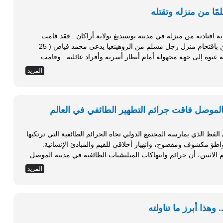
ًا من منزله وتقتله
قتل رجل مسلم في ميانمار على أيدي عصابة بوذية اقتادته من منزله في مدينة بوسيدنغ بولاية أراكان . فقد قامت
عصابة مسلحة مكونة من خمسة بوذيين متطرفين باقتحام منزل رجل مسلم من الروهينغيا يدعى محمد فياض ( 25
عاما) في بلدة شاب بازار بمدينة بوسيدنغ، واقتادته عنوة إلى جهة مجهولة أمام أنظار أسرته وأفراد عائلته . وقامت
المزيد
بالموصل فاقت جرائم التطهير الطائفي في العالم
فظ الذي يمارسه المجتمع الدولي تجاه الجرائم الطائفية التي ترتكبها
واطؤ مكشوف ومفضوح، وانهيار أخلاقي للقيم والمبادئ الإنسانية.
وم الاثنين، أن جرائم وانتهاكات الميليشيات الطائفية في مدينة الموصل
لطائفي التي ارتكبت في العالم،...
المزيد
وهذا أبرز ما تناولته