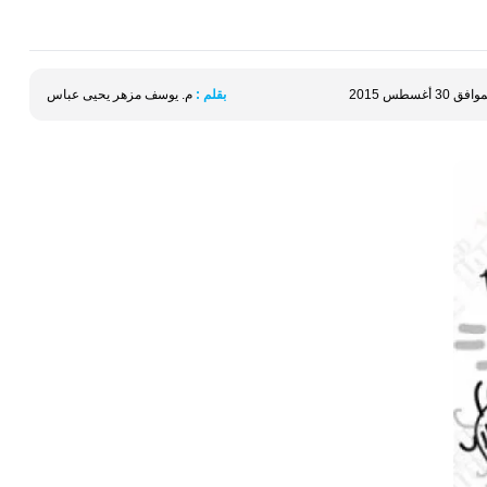
بقلم :
م. يوسف مزهر يحيى عباس