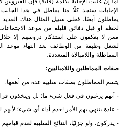
أما إن غلبت الإجابة بكلمة (قليلًا) فإن الفيروس 
الإجابات ستجد كلًا منا يماطل في هذا الجا
يماطلون أيضًا، فعلى سبيل المثال هناك العديد
لحظة أو قبل دقائق قليلة من موعد الاجتماعات،
ممن لا يعكفون على استذكار دروسهم إلا خلال ا
لشغل وظيفة من الوظائف بعد انتهاء موعد الت
المماطلة واللامبالاة المتعددة.
صفات المماطلين واللامباليين:
يتسم المماطلون بصفات سلبية عدة من أهمها:
- أنهم يرغبون في فعل شيء ما؛ بل ويتخذون قرارً
- عادة ينتهي بهم الأمر لعدم أداء أي شيء؛ لأنهم لم
- يدركون، ولو جزئيًا، النتائج السلبية لعدم قيامهم 