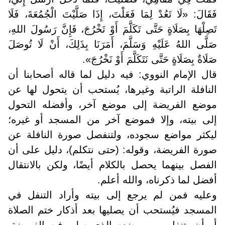
فَقَالَ: «لَا تَعُدْ لِمَا فَعَلْتَ، إِذَا صَلَّيْتَ الْجُمُعَةَ، فَلَا
تَصِلْهَا بِصَلَاةٍ حَتَّى تَكَلَّمَ أَوْ تَخْرُجَ، فَإِنَّ رَسُولَ اللهِ،
صَلَّى اللهُ عَلَيْهِ وَسَلَّمَ، أَمَرَنَا بِذَلِكَ، أَنْ لَا تُوصَلَ
صَلَاةٌ بِصَلَاةٍ حَتَّى نَتَكَلَّمَ أَوْ نَخْرُجَ».
قال الإمام النووي: فيه دليل لما قاله أصحابنا أن
النافلة الراتبة وغيرها، يُستحب أن يتحول لها عن
موضع الفريضة إلى موضع آخر، وأفضله التحول
إلى بيته، وإلا فموضع آخر من المسجد أو غيره؛
ليكثر مواضع سجوده، ولتنفصل صورة النافلة عن
صورة الفريضة، وقوله: (حتى نتكلم)، دليل على أن
الفصل بينهما يحصل بالكلام أيضًا، ولكن بالانتقال
أفضل لما ذكرناه، والله أعلم.
وعليه فمن لم يرجع إلى بيته وأراد التنفل في
المسجد فيُستحب أن يصليها بعد أذكار ختم الصلاة
أو أن يتنفل من موضعه الذي صلى فيه الفريضة،