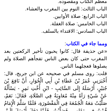
معظم الكتاب ومقصوده.
الباب الثالث: النوم بين المغرب والعشاء.
الباب الرابع: صلاة الأوابين.
الباب الخامس: صلاة الغفلة.
الباب السادس: الاقتداء بالسلف.
ومما جاء في الكتاب
:
»
عن حذيفة قال: كانوا يحبون تأخير الركعتين بعد
المغرب حتى كان بعض الناس تفجأهم الصلاة ولم
يصلوها فعجلهما الناس.
قلت: روى مسلم في صحيحه عن ابن جريج، قال:
أَخْبَرَنِي عُمَرُ بْنُ عَطَاءِ بْنِ أَبِي الْخُوَارِ، أَنَّ نَافِعَ بْنَ
جُبَيْرٍ، أَرْسَلَهُ إِلَى السَّائِبِ - ابْنِ أُخْتِ نَمِرٍ - يَسْأَلُهُ
عَنْ شَيْءٍ رَآهُ مِنْهُ مُعَاوِيَةُ فِي الصَّلَاةِ، فَقَالَ: نَعَمْ،
صَلَّيْتُ مَعَهُ الْجُمُعَةَ فِي الْمَقْصُورَةِ، فَلَمَّا سَلَّمَ الْإِمَامُ
قُمْتُ فِي مَقَامِي، فَصَلَّيْتُ، فَلَمَّا دَخَلَ أَرْسَلَ إِلَيَّ،