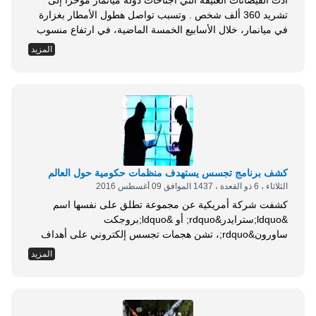
أدت الفيضانات العنيفة التي اجتاحات دولة ميانمار مؤخرا إلى
تشريد 360 ألف شخص . وتسبب تواصل هطول الأمطار بغزارة
في ميانمار، خلال الأسابيع الخمسة الماضية، في ارتفاع منسوب
المياه في الأنهار الرئيسية الثلاثة في البلاد؛ بما فيها نهر أيابوادي،
المزيد
الممر المائي الرئيسي في البلاد، الذي يتدفق من الشمال إلى
الجنوب . ونتيجة لذلك حدثت فيضانات في ثمان مناطق منخفضة
تقع...
كشف برنامج تجسس يستهدف منظمات حكومية حول العالم
الثلاثاء ، 6 ذو القعدة ، 1437 الموافق 09 أغسطس 2016
كشفت شركة أمريكية عن مجموعة تطلق على نفسها اسم
&ldquo;سترايدر&rdquo; أو &ldquo;بروجكت
ساورون&rdquo;، تشن هجمات تجسس إلكتروني على أهداف
مختارة في روسيا والصين والسويد وبلجيكا ورواندا . ونشرت
المزيد
شركة سيمانتك الأمريكية المتخصصة في مجال الأمن
الإلكتروني، على مدونتها أن المجموعة &ndash; التي تنشط منذ
أكتوبر 2011- تستخدم برنامجاً خبيثا متقدما وخفيا يدعى
&ldquo;رمسك &rdquo;. وأفاد باحثون بالشركة بأن