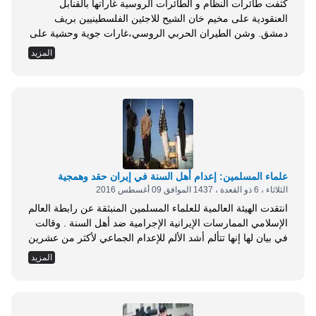
كثفت طائرات النظام و الطائرات الروسية غاراتها بالقنابل
العنقودية على مخيم خان الشيح للاجئين الفلسطينيين بريف
دمشق. وشن الطيران الحربي الروسي،غارات جوية وحشية على
المخيم، استهدفت الحارات الغربية منه مما أدى إلى سقوط عدد
المزيد
من الجرحى بين صفوف المدنيين بينهم أطفال ونساء. و قالت
مجموعة العمل من أجل فلسطينيي سوريا في بيان لها شهدت
الأيام والأسابيع الماضية تصاعدًا متسارعًا بحدة...
علماء المسلمين: إعدام أهل السنة في إيران حقد وهمجية
الثلاثاء ، 6 ذو القعدة ، 1437 الموافق 09 أغسطس 2016
انتقدت الهيئة العالمية للعلماء المسلمين المنبثقة عن رابطة العالم
الإسلامي الممارسات الإيرانية الإجرامية ضد أهل السنة . وقالت
في بيان لها إنها تتألم أشد الألم للإعدام الجماعي لأكثر من عشرين
داعية وناشطاً سياسياً من أكراد أهل السنة في الآونة الأخيرة،
المزيد
بتهم ملفقة، ومحاكمات غير نزيهة لم يطبق فيها شيء مما تقتضيه
الإجراءات العادلة حتى ولو كانت صورية . واستنكرت الهيئة...