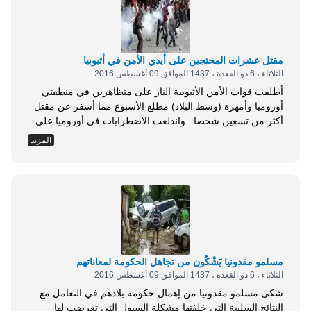
&ldquo;رمسك&rdquo; يزرع...
مقتل عشرات المحتجين على أيدي الأمن في أثيوبيا
الثلاثاء ، 6 ذو القعدة ، 1437 الموافق 09 أغسطس 2016
أطلقت قوات الأمن الأثيوبية النار على متظاهرين في منطقتي
أوروميا وأمهرة (وسط البلاد) مطلع الأسبوع مما أسفر عن مقتل
أكثر من تسعين شخصا . واندلعت الاضطرابات في أوروميا على
مدى عدة أشهر حتى أوائل العام الحالي جراء خطط لتخصيص
المزيد
الأراضي الزراعية المحيطة بالعاصمة الإقليمية لمشاريع التنمية .
وألغت السلطات الخطط في يناير، لكن الاحتجاجات اندلعت
مجددا في الأيام الأخيرة بسبب...
مسلمو مقدونيا يَشْكُون من تجاهل الحكومة لمعاناتهم
الثلاثاء ، 6 ذو القعدة ، 1437 الموافق 09 أغسطس 2016
شكى مسلمو مقدونيا من إهمال حكومة بلادهم في التعامل مع
النتائج السلبية التي خلفتها مشكلة السيول التي تعرضت لها