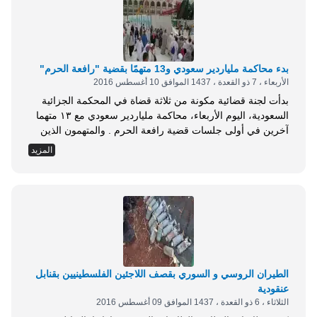
بدء محاكمة ملياردير سعودي و13 متهمًا بقضية "رافعة الحرم"
الأربعاء ، 7 ذو القعدة ، 1437 الموافق 10 أغسطس 2016
بدأت لجنة قضائية مكونة من ثلاثة قضاة في المحكمة الجزائية
السعودية، اليوم الأربعاء، محاكمة ملياردير سعودي مع ١٣ متهما
آخرين في أولى جلسات قضية رافعة الحرم . والمتهمون الذين
سيمثلون اليوم أمام المحكمة هم: ستة سعوديين وسبعة مقيمين )
المزيد
باكستانيان - أردني- فلبيني- كندي- فلسطيني- مصري - إماراتي )
ويواجهون تهما بالتسبب في إزهاق أرواح ١١٠ شهداء وإعاقة ٨
وإصابة...
الطيران الروسي و السوري بقصف اللاجئين الفلسطينيين بقنابل
عنقودية
الثلاثاء ، 6 ذو القعدة ، 1437 الموافق 09 أغسطس 2016