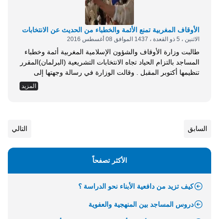
الأوقاف المغربية تمنع الأئمة والخطباء من الحديث عن الانتخابات
الاثنين ، 5 ذو القعدة ، 1437 الموافق 08 أغسطس 2016
طالبت وزارة الأوقاف والشؤون الإسلامية المغربية أئمة وخطباء
المساجد بالتزام الحياد تجاه الانتخابات التشريعية (البرلمان)المقرر
تنظيمها أكتوبر المقبل . وقالت الوزارة في رسالة وجهتها إلى
مختلف مساجد البلاد: يجب تفادي كل ما قد يُفهم منه صراحة أو
المزيد
ضمنياً، القيام بدعوة لفائدة أو ضد أي مرشح أو هيئة سياسية أو
نقابية، طبقاً للمقتضيات القانونية الجاري بها العمل. وأوضحت أن
هذا يأتي...
السابق
التالي
الأكثر تصفحاً
كيف تزيد من دافعية الأبناء نحو الدراسة ؟
دروس المساجد بين المنهجية والعفوية