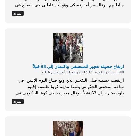
مناطقهم . وقالسفر أمدوفسكي وهو أحد قاطني حي حسنبغ في
العاصمة المقدونية ذي الغالبية المسلمة: إنه وأسرته اضطروا
المزيد
للبقاء في سقف المنزل للنجاة بأرواحهم في الليلة التي بدأت فيها
السيول، مشيراً إلى أنهم لم يتلقو مساعدات حتى اليوم من أي
جهة...
ارتفاح حصيلة تفجير المسشفى بباكستان إلى 63 قتيلاً
الاثنين ، 5 ذو القعدة ، 1437 الموافق 08 أغسطس 2016
ارتفعت حصيلة قتلى التفجير الذي وقع صباح اليوم الإثنين، في
ساحة المشفى الحكومي وسط مدينة كويتا عاصمة إقليم
بلوشستان، إلى 63 قتيلاً . وقال مدير مشفى كويتا الحكومي في
تصريح صحفي، إن عدد ضحايا التفجير ارتفع إلى 63 قتيلًا . وأضاف
المزيد
يتلقى حاليًا 92 شخصًا العلاج الطبي لدينا، وتتراوح إصاباتهم بين
طفيفة وخطيرة . وبحسب بيان للشرطة الباكستانية فإنها تشتبه...