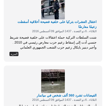
اعتقال العشرات بتركيا على خلفية فضيحة أخلاقية أسقطت
زعيمًا معارضًا
الثلاثاء ، 6 ذو القعدة ، 1437 الموافق 09 أغسطس 2016
شنت السلطات التركية حملة اعتقالات على خلفية فضيحة شريط
جنسي أدت إلى إسقاط زعيم حزب معارض رئيسي في 2010 .
وأجبر دينيز بايكال زعيم حزب الشعب الجمهوري العلماني
المعارض على الاستقالة في 2010 بعد انتشار شريط مسجل
المزيد
يظهره في وضع مخل على ما يبدو مع امرأة قيل إنها عضو في
البرلمان من حزبه واتهمت السلطات زعيم الكيان الموازي فتح
الله...
الفيضانات تشرد 360 ألف شخص في ميانمار
الثلاثاء ، 6 ذو القعدة ، 1437 الموافق 09 أغسطس 2016