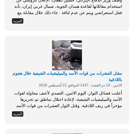
وصف وزير الدفاع الإيراني، حسين دهقان، الإعلان الروسي عن
استخدام مقاتلاتها لقاعدة همدان الجوية، شمال غربي إيران، بأنه
فعل استعراضي وينم عن عدم لباقة . جاء ذلك خلال مقابلة مع
القناة الثانية في التلفزيون الإيراني، بعد إعلان روسيا الأسبوع
المزيد
الماضي عن استخدام القاعدة الإيرانية في عملياتها العسكرية في
سوريا . وقال دهقان: كان ينبغي أن يبقى موضوع استخدام
القاعدة سريا...
مقتل العشرات من قوات الأسد والميليشيات الشيعية خلال هجوم
باللاذقية
الاثنين ، 19 ذو القعدة ، 1437 الموافق 22 أغسطس 2016
أعلنت فصائل الثوار، اليوم الاثنين، التصدي لأعنف محاولة لقوات
الأسد والميليشيات الشيعية، لإعادة احتلال مناطق تم تحريرها
مؤخراً في ريف اللاذقية. وقتل الثوار العشرات من قوات الأسد
والميليشيات الشيعية، خلال احباط محاولتهم التقدم نحو بلدة كبانة
المزيد
التابعة لجبل الأكراد بريف اللاذقية , حسبما أوردت أورينت.
وحاولت قوات الأسد التقدم عبر 3 محاور نحو بلدة كبانة، بالتزامن
مع قصف صاروخي ومدفعي...