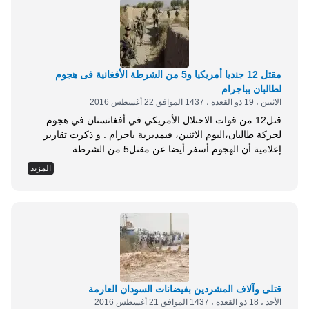
مقتل 12 جنديا أمريكيا و5 من الشرطة الأفغانية فى هجوم
لطالبان بباجرام
الاثنين ، 19 ذو القعدة ، 1437 الموافق 22 أغسطس 2016
قتل12 من قوات الاحتلال الأمريكي في أفغانستان في هجوم
لحركة طالبان،اليوم الاثنين، فيمديرية باجرام . و ذكرت تقارير
إعلامية أن الهجوم أسفر أيضا عن مقتل5 من الشرطة
الأفغانيةوتدمير مدرعتين أمريكيتين . ويأتى الهجوم بالتزامن مع
المزيد
هجمات واسعة شنها مقاتلو طالبان فى مديرية هلمند وقندوز
ونورستان أوقعت خسائر كبيرة فى القوات الأفغانيةومعداتها .
مفكرة الإسلام
قتلى وآلاف المشردين بفيضانات السودان العارمة
الأحد ، 18 ذو القعدة ، 1437 الموافق 21 أغسطس 2016