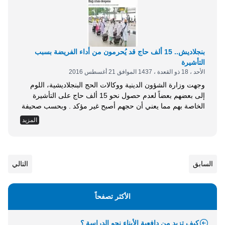
بنجلاديش.. 15 ألف حاج قد يُحرمون من أداء الفريضة بسبب
التأشيرة
الأحد ، 18 ذو القعدة ، 1437 الموافق 21 أغسطس 2016
وجهت وزارة الشؤون الدينية ووكالات الحج البنجلاديشية، اللوم
إلى بعضهم بعضاً لعدم حصول نحو 15 ألف حاج على التأشيرة
الخاصة بهم مما يعني أن حجهم أصبح غير مؤكد . وبحسب صحيفة
&ldquo;ذا ديلي ستار&rdquo; البنجلاديشية، فقد أشارت الوزارة
المزيد
إلى قيام الخطوط الجوية البنجلاديشية &ldquo;بيمان&rdquo;،
إلى إلغاء رحلة أخرى للحجاج، ليصبح عدد الرحلات الملغاة للحجاج
هذا العام 11 رحلة بسبب قلة...
السابق
التالي
الأكثر تصفحاً
كيف تزيد من دافعية الأبناء نحو الدراسة ؟