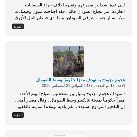
لقي عدة أشخاص مصرعهم وتشرد الآلاف جراء الفيضانات
العارمة التي تجتاح السودان حاليا . فقد اجتاحت سيول وفيضانات
ولاية سنار جنوب شرقي السودان، بينما أدى فيضان النيل الأزرق
إلى تشريد عدد من الأسر في ولاية الجزيرة وسط السودان .
المزيد
وقال والي ولاية سنار الضو الماحي: إن عدد المتضررين بلغ
عشرين ألفا دمرت السيول منازلهم، وهم يواجهون أوضاعا
مأساوية بسبب نقص...
هجوم مزودج يستهدف مقرًا حكوميًا وسط الصومال
الأحد ، 18 ذو القعدة ، 1437 الموافق 21 أغسطس 2016
استهدف هجوم مزدوج بسيارتين مفخختين، صباح اليوم الأحد،
مقراً حكومياً بمدينة غالكعيو وسط الصومال . وقال مصدر أمني،
إن التفجير المزدوج استهدف مقر بلدية بونتلاندا بمدينة غالكعيو
بإقليم مدغ وسط البلاد، وأسفر عن مقتل نحو 11 شخصا معظهم
المزيد
مدنيون، وإصابة آخرين بجروح نقلوا على إثرها إلى مستشفيات
المدينة . وأضاف المصدر أن معظم القتلى لقوا مصرعهم جراء
التفجير الثاني، الذي...