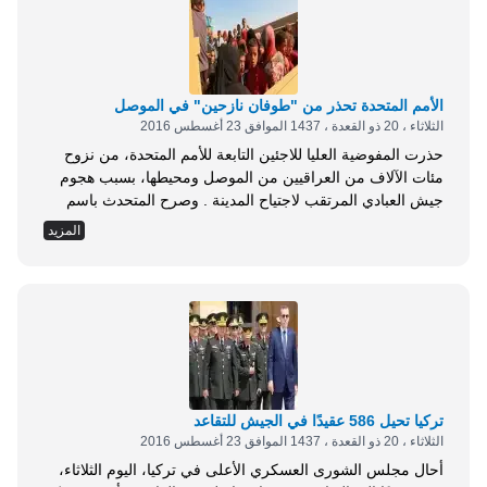
الأمم المتحدة تحذر من "طوفان نازحين" في الموصل
الثلاثاء ، 20 ذو القعدة ، 1437 الموافق 23 أغسطس 2016
حذرت المفوضية العليا للاجئين التابعة للأمم المتحدة، من نزوح
مئات الآلاف من العراقيين من الموصل ومحيطها، بسبب هجوم
جيش العبادي المرتقب لاجتياح المدينة . وصرح المتحدث باسم
المفوضية أدريان أدواردز: نعتقد أن وضع النازحين قد يزداد سوءا
المزيد
بدرجة كبيرة في الموصل، ومن المتوقع أن يكون الأثر الإنساني
للهجوم العسكري هائلا، وربما يتأثر نحو 1.2 مليون بالهجوم،
والمفوضية تحتاج إلى المزيد...
تركيا تحيل 586 عقيدًا في الجيش للتقاعد
الثلاثاء ، 20 ذو القعدة ، 1437 الموافق 23 أغسطس 2016
أحال مجلس الشورى العسكري الأعلى في تركيا، اليوم الثلاثاء،