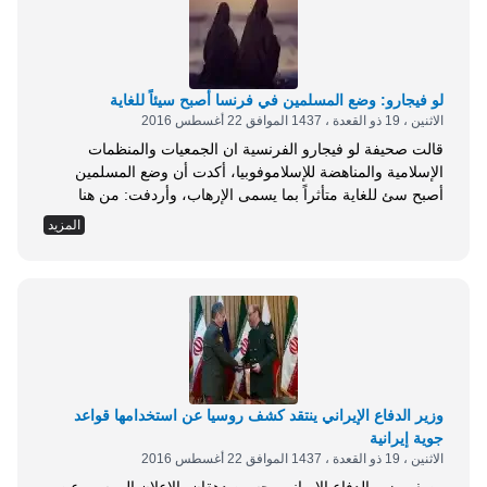
لو فيجارو: وضع المسلمين في فرنسا أصبح سيئاً للغاية
الاثنين ، 19 ذو القعدة ، 1437 الموافق 22 أغسطس 2016
قالت صحيفة لو فيجارو الفرنسية ان الجمعيات والمنظمات
الإسلامية والمناهضة للإسلاموفوبيا، أكدت أن وضع المسلمين
أصبح سئ للغاية متأثراً بما يسمى الإرهاب، وأردفت: من هنا
يتوجب علينا أن نعمل على إعادة تأهيل الأئمة وحظر الخوض فى
المزيد
عدد من الموضوعات التى قد يتم إثارتها، كما يتم تشديد الرقابة
على المدارس التى تقوم بإعدادهم من الأساس، حيث إن عددا
قليلا من المتشددين...
وزير الدفاع الإيراني ينتقد كشف روسيا عن استخدامها قواعد
جوية إيرانية
الاثنين ، 19 ذو القعدة ، 1437 الموافق 22 أغسطس 2016