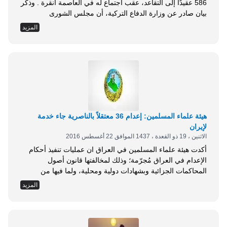
586 عقيدًا إلى التقاعد، عقب اجتماع له في العاصمة أنقرة . وذكر
بيان صادر عن وزارة الدفاع التركية، أن مجلس الشورى
العسكري الأعلى، قرر إحالة 470 عقيدًا من القوات البرية، و71
المزيد
من القوات البحرية، و45 من القوات الجوية، إلى التقاعد . وأوضح
البيان أن المجلس الشورى، قرر تمديد خدمة 434 عقيدًا...
هيئة علماء المسلمين: إعدام 36 معتقلاً بالناصرية جاء خدمة
لإيران
الاثنين ، 19 ذو القعدة ، 1437 الموافق 22 أغسطس 2016
أكدت هيئة علماء المسلمين في العراق ان عمليات تنفيذ أحكام
الإعدام في العراق مُجرّمة؛ وذلك لمخالفتها قانون أصول
المحاكمات الجزائية وبشهادات دولية ومحلية، ولما فيها من
تسييس متعمد يهدف إلى الإيغال بدماء الأبرياء طائفيًا خدمة
المزيد
لمشروع إيران التوسعي والإقصائي . وكشفت الأمانة العامة في
الهيئة ببيان أصدرته اليوم الاثنين؛ عن تنفيذ وزارة العدل الحالية
يوم أمس حكم الإعدام بعدد من...