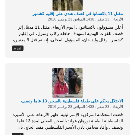
مقتل 11 باكستانيا فى قصف هندي على إقليم كشمير
الأربعاء ، 23 صفر ، 1438 الموافق 23 نوفمبر 2016
أعلن مسؤولون باكستانيون، اليوم الأربعاء، مقتل 11 مدنيًا، إثر
قصف للقوات الهندية استهدف حافلة ركاب ومنزل، في إقليم
كشمير . وقال وليد خان، المسؤول المحلي، إنه تم قتل 9 مدنيين،
بعد سقوط قذيفة مدفعية على حافلة كانت تقلّهم في وادي
المزيد
نيلوم، داخل الشطر الباكستاني من كشمير . وفي وقت لاحق،
ذكر وسيم خان، المسؤول في الشرطة، إن اثنين آخرين لقيا...
الاحتلال يحكم على طفلة فلسطينية بالسجن 13 عاما ونصف
الأربعاء ، 23 صفر ، 1438 الموافق 23 نوفمبر 2016
قضت المحكمة المركزية الإسرائيلية، ظهر الأربعاء، على الأسيرة
الفلسطينية الطفلة نورهان عواد؛ بالسجن الفعلي لمدة 13 عاما
ونصف . وأفاد محامي نادي الأسير الفلسطيني مفيد الحاج، بأن
محكمة الاحتلال المركزية في القدس المحتلة حكمت، على