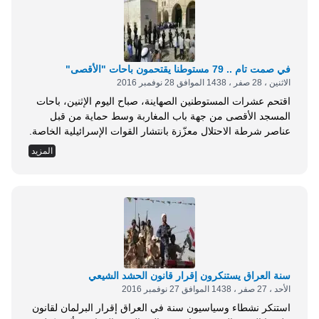
في صمت تام .. 79 مستوطنا يقتحمون باحات "الأقصى"
الاثنين ، 28 صفر ، 1438 الموافق 28 نوفمبر 2016
اقتحم عشرات المستوطنين الصهاينة، صباح اليوم الإثنين، باحات
المسجد الأقصى من جهة باب المغاربة وسط حماية من قبل
عناصر شرطة الاحتلال معزّزة بانتشار القوات الإسرائيلية الخاصة.
و وفقا لقدس برس, فإن 79 يهوديًا اقتحموا المسجد الأقصى من
المزيد
باب المغاربة، وتجولوا في باحاته و تلّقوا شروحات حول الهيكل
المزعوم قرب باب الرحمة، ثم خرجوا بعد جولة الاقتحامات من
باب السلسلة. وفي...
سنة العراق يستنكرون إقرار قانون الحشد الشيعي
الأحد ، 27 صفر ، 1438 الموافق 27 نوفمبر 2016
استنكر نشطاء وسياسيون سنة في العراق إقرار البرلمان لقانون