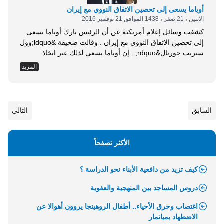
أوباما يسعى إلى تحصين الاتفاق النووي مع إيران
الاثنين ، 21 صفر ، 1438 الموافق 21 نوفمبر 2016
كشفت وسائل إعلام أمريكية عن أن الرئيس بارك أوباما يسعى
إلى تحصين الاتفاق النووي مع إيران . وقالت صحيفة &ldquo;وول
ستريت جورنال&rdquo; : إن أوباما يسعى لذلك عبر اتخاذ
خطوات جديدة من بينها منح مزيد من التراخيص للشركات
المزيد
الأمريكية التي ترغب في الاستثمار في إيران وكذلك رفع مزيد
من العقوبات عن طهران . وأشارت الصحيفة إلى أن الإجراءات
الجديدة التي...
السابق
التالي
الأكثر تصفحاً
كيف تزيد من دافعية الأبناء نحو الدراسة ؟
دروس المساجد بين المنهجية والعفوية
اغتصاب وحرق الأحياء.. أطفال الروهينجا يروون أهوالا عن
الاضطهاد بميانمار