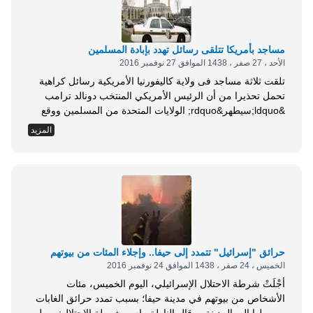
مساجد بأمريكا تتلقى رسائل تهدد بإبادة المسلمين
الأحد ، 27 صفر ، 1438 الموافق 27 نوفمبر 2016
تلقت ثلاثة مساجد فى ولاية كاليفورنيا الأمريكية رسائل كراهية
تحمل تحذيرا من أن الرئيس الأمريكي المنتخب دونالد ترامب
&ldquo;سيطهر&rdquo; الولايات المتحدة من المسلمين ووقع
على هذه الرسائل مجهول باسم&rdquo;أمريكيون من أجل
المزيد
طريقة أفضل&rdquo;. وتقول الرسائب: إن ترامب
&ldquo;سيطهر أمريكا ويجعلها تتألق مرة أخرى&rdquo;
وسيقوم بإبادة جماعية للمسلمين. وأكد حسام عيلوش المدير
التنفيذي لمكتب مجلس العلاقات الأمريكية الإسلامية في لوس
أنجليس...
حرائق "إسرائيل" تتمدد إلى حيفا.. وإجلاء المئات من بيوتهم
الخميس ، 24 صفر ، 1438 الموافق 24 نوفمبر 2016
أجْلَتْ شرطة الاحتلال الإسرائيلي، اليوم الخميس، مئات
الأشخاص من بيوتهم في مدينة حيفا؛ بسبب تمدد حرائق الغابات