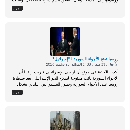
ووصولها إلى المدينة . وقال الناطق باسم شرطة الاحتلال: وصلت
الحرائق لنحو ثمانية إلى عشرة شوارع في مدينة حيفا، ولم يتم
المزيد
التبليغ عن وقوع إصابات . وأضاف: يجري العمل والتنسيق مع
الطائرات والشرطة ورجال الإطفاء الذين يعملون على مساعدة
الناس بالسرعة الممكنة، على...
روسيا تفتح الأجواء السورية لـ"إسرائيل"
الأربعاء ، 23 صفر ، 1438 الموافق 23 نوفمبر 2016
أكدت الكاتبة في موقع أن آر جي الإسرائيلي فيزيت رافينا أن
الأجواء السورية باتت مفتوحة لسلاح الجو الإسرائيلي بعد سيطرة
روسيا على الأجواء السورية وتطور التنسيق بين البلدين بشكل
كبير في التفرة الأخيرة . وقالت الكاتبة: إن العلاقات الروسية
المزيد
الإسرائيلية تطورت في السنوات الأخيرة بشكل كبير، ويعد
التنسيق بين البلدين بعد السيطرة الروسية على الأجواء السورية
أبرز تجليات ذلك ....