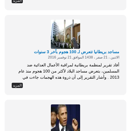
المزيد
الأسيرة القاصر نورهان عواد (16 عاما)، بالسجن الفعلي لـ13 عاما
ونصف.. كما أنها فرضت عليهم غرامة مالية بقيمة 30 ألف شيكل
(الدولار= 3.8 شيكل), وفقا...
مساجد بريطانيا تتعرض لـ 100 هجوم بآخر 3 سنوات
الاثنين ، 21 صفر ، 1438 الموافق 21 نوفمبر 2016
أفاد تقرير لمنظمة بريطانية لمراقبة الأعمال العدائية ضد
المسلمين، بتعرض مساجد البلاد لأكثر من 100 هجوم منذ عام
2013 . وأشار التقرير إلى أن ذروة هذه الهجمات جاءت في
الفترة التي أعقبت اغتيال الجندي لي رغبي في أحد شوارع لندن
المزيد
في العام نفسه . وذكر التقرير أن أشكال الممارسات العدائية ضد
المسلمين تضمنت الإتلاف الإجرامي للمساجد وأعمال التخريب،
فضلا عن...