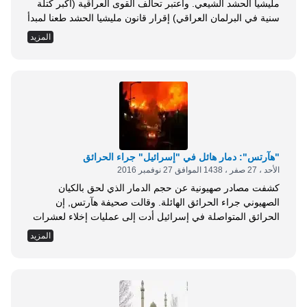
مليشيا الحشد الشيعي. واعتبر تحالف القوى العراقية (أكبر كتلة
سنية في البرلمان العراقي) إقرار قانون مليشيا الحشد طعنا لمبدأ
الشراكة، وهدد بالطعن عليه أمام القضاء، وسط تأكيدات قانونية
المزيد
بمخالفته الدستور العراقي. وقال رئيس تحالف القوى أحمد
المساري في مؤتمر صحفي إن كتلته سبق أن طالبت التحالف
الوطني (أكبر كتلة شيعية برلمانية)...
"هآرتس": دمار هائل في "إسرائيل" جراء الحرائق
الأحد ، 27 صفر ، 1438 الموافق 27 نوفمبر 2016
كشفت مصادر صهيونية عن حجم الدمار الذي لحق بالكيان
الصهيوني جراء الحرائق الهائلة. وقالت صحيفة هآرتس, إن
الحرائق المتواصلة في إسرائيل أدت إلى عمليات إخلاء لعشرات
الآلاف من سكان مدينة حيفا تحديدا، في ظل الأضرار, التي
المزيد
أحاطت بعشرات المنازل. وأضافت الصحيفة ، أن الحرائق خلفت
دمارا هائلا لن يتم ترميمه قبل أشهر عديدة قادمة, إن لم يكن قبل
سنوات. ونقلت...