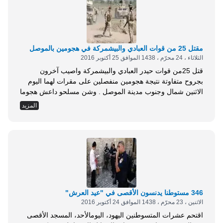
مقتل 25 من قوات العبادي والبيشمركة في هجومين بالموصل
الثلاثاء ، 24 محرّم ، 1438 الموافق 25 أكتوبر 2016
قتل 25من قوات حيدر العبادي والبيشمركة واصيب آخرون
بجروح متفاوتة نتيجة هجومين منفصلين على مقرات لهما اليوم
الاثنين شمال وجنوب مدينة الموصل . وشن مسلحو داعش هجوما
عنيفا على مقر لقوات العباديفي قرية (اصفيّة) جنوبي الموصل،
المزيد
ما أدى لمقتل20من عناصرها في الحال، واصابة عدد آخر بجروح
متفاوتة، وتدمير خمس عربات عسكرية . وفي سياق متصل، قتل
خمسة من افراد البيشمركة...
346 مستوطنا يدنسون الأقصى في "عيد العرش"
الاثنين ، 23 محرّم ، 1438 الموافق 24 أكتوبر 2016
اقتحم عشرات المتسوطنين اليهود، اليومالأحد، المسجد الأقصى