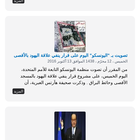
المزيد
والإغاثة العاجلة: إنه يشعر بقلق بالغ بشأن سلامة نحو 1,5 مليون
شخص يعيشون في الموصل قد يتأثرون من جراء العمليات
العسكرية...
تصويت بـ "اليونسكو" اليوم على قرار ينفي علاقة اليهود بالأقصى
الخميس ، 12 محرّم ، 1438 الموافق 13 أكتوبر 2016
من المقرر أن تصوت منظمة اليونسكو التابعة للأمم المتحدة،
اليوم الخميس، على مشروع قرار ينفي علاقة اليهود بالمسجد
الأقصى وحائط البراق . وذكرت صحيفة هآرتس العبرية، أن
الحكومة الإسرائيلية بذلت جهودا دبلوماسية لمنع صدور مثل هذا
المزيد
القرار، مشيرةً إلى أنها نجحت في إقناع عدد من الدول بعدم
التصويت لصالحه؛ وتغيير موقفها تجاهه . ورغم ذلك، توقعت
الصحيفة أن تصادق أغلبية...