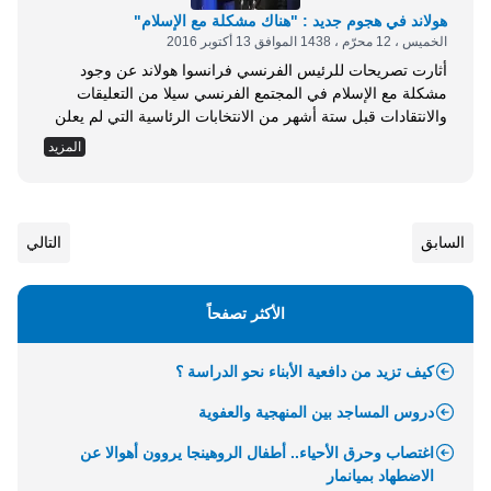
هولاند في هجوم جديد : "هناك مشكلة مع الإسلام"
الخميس ، 12 محرّم ، 1438 الموافق 13 أكتوبر 2016
أثارت تصريحات للرئيس الفرنسي فرانسوا هولاند عن وجود
مشكلة مع الإسلام في المجتمع الفرنسي سيلا من التعليقات
والانتقادات قبل ستة أشهر من الانتخابات الرئاسية التي لم يعلن
ترشحه رسميا لها . وقال هولاند -في مقابلة صحفية ستنشر في
المزيد
كتاب بعنوان الرئيس لا يتحدث هكذا، وفي مقابلة تنشر اليوم
الخميس في أسبوعية لوبسرفاتور بعنوان أنا جاهز- : إن هناك
مشكلة مع...
السابق
التالي
الأكثر تصفحاً
كيف تزيد من دافعية الأبناء نحو الدراسة ؟
دروس المساجد بين المنهجية والعفوية
اغتصاب وحرق الأحياء.. أطفال الروهينجا يروون أهوالا عن
الاضطهاد بميانمار