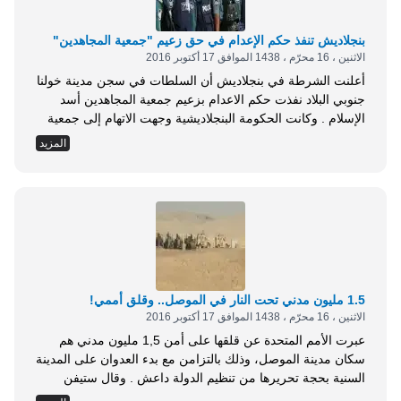
بنجلاديش تنفذ حكم الإعدام في حق زعيم "جمعية المجاهدين"
الاثنين ، 16 محرّم ، 1438 الموافق 17 أكتوبر 2016
أعلنت الشرطة في بنجلاديش أن السلطات في سجن مدينة خولنا
جنوبي البلاد نفذت حكم الاعدام بزعيم جمعية المجاهدين أسد
الإسلام . وكانت الحكومة البنجلاديشية وجهت الاتهام إلى جمعية
المجاهدين بتنفيذ الهجوم الذي استهدف في الاول من يوليو
المزيد
الماضي مقهى في العاصمة دكا وقتل فيه 22 شخصا اغلبهم من
الاجانب . وقال مدير شرطة خولنا، نبحاس تشاندرا ماجهي، اعدم
شنقا حتى...
1.5 مليون مدني تحت النار في الموصل.. وقلق أممي!
الاثنين ، 16 محرّم ، 1438 الموافق 17 أكتوبر 2016
عبرت الأمم المتحدة عن قلقها على أمن 1,5 مليون مدني هم
سكان مدينة الموصل، وذلك بالتزامن مع بدء العدوان على المدينة
السنية بحجة تحريرها من تنظيم الدولة داعش . وقال ستيفن
اوبراين، نائب الأمين العام للأمم المتحدة للشؤون الإنسانية