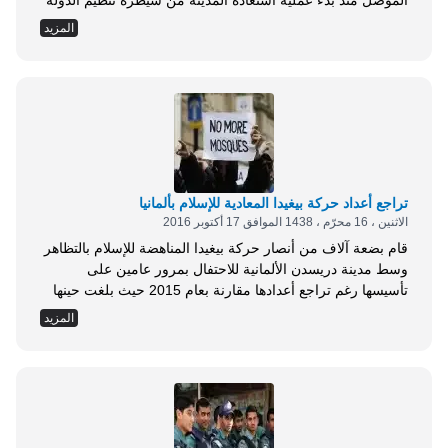
الموصل منذ بدء عملية استعادة المدينة من سيطرة تنظيم الدولة
الإسلامية. وحذرت منظمة اليونيسيف من أن ظروف الإقامة في
المزيد
مخيمات اللاجئين بالغة السوء، حيث أفاد ممثل المنظمة بالعراق
أن المساعدات التي وزعت على النازحين من الموصل تكفي
لأسبوع واحد فقط وكانت...
تراجع أعداد حركة بيغيدا المعادية للإسلام بألمانيا
الاثنين ، 16 محرّم ، 1438 الموافق 17 أكتوبر 2016
قام بضعة آلاف من أنصار حركة بيغيدا المناهضة للإسلام بالتظاهر
وسط مدينة دريسدن الألمانية للاحتفال بمرور عامين على
تأسيسها رغم تراجع أعدادها مقارنة بعام 2015 حيث بلغت حينها
نحو 25 ألف شخص . ولم تعلن الشرطة الألمانية، الأحد، عدد
المزيد
المشاركين في المسيرة، لكنها أصدرت بيانا جاء فيه: نشر نحو
1700 من أفراد الشرطة في دريسدن .. المظاهرات مرت بسلام
رغم...