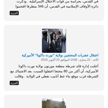
في القدس، بحراسة من قوات الاحتلال الإسرائيلية . وذكرت
دائرة الأوقاف الإسلامية في القدس، أن 346 متطرفا اقتحموا
الأقصى، 242 منهم خلال فترة الاقتحامات الصباحية . واقتحم
المزيد
المستوطنون الأقصى على شكل مجموعات متتالية عبر باب
المغاربة، وقاموا بجولة في ساحاته حتى خرجوا من باب
السلسلة،و حاول العديد منهم أداء طقوسهم الدينية، فيما استفز...
اعتقال عشرات المحتجين بولاية "نورث داكوتا" الأميركية
الأحد ، 22 محرّم ، 1438 الموافق 23 أكتوبر 2016
أعلنت إدارة قائد شرطة منطقة مورتون بولاية نورث داكوتا
الأميركية، أن أكثر من 80 محتجا اعتقلوا السبت، بعد الاشتباك مع
الشرطة قرب موقع بناء خط أنابيب نفطي في الولاية . وقالت
الإدارة في بيان إنه تم إلقاء القبض على المعتقلين، البالغ عددهم
المزيد
83 شخصا، قرب موقع خط أنابيب داكوتا أكسيس، بتهم عدة من
بينها إثارة الشغب والتعدي الجنائي . وتحتج...