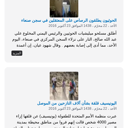
الحوثيون يطلقون الرصاص على المعتقلين في سجن صنعاء
الأحد ، 22 محرّم ، 1438 الموافق 23 أكتوبر 2016
أطلق مسلحو ميليشيات الحوثيين والرئيس اليمني المخلوع علي
عبد الله صالح، النار على نزلاء السجن المركزي في صنعاء، اليوم
الأحد، مما أدى إلى إصابة بعضهم . وقال شهود عيان، إن أعمدة
الدخان تصاعدت من داخل السجن، بعد وقوع أعمال شغب من
المزيد
جانب السجناء، قمعها الحوثيون . وطوقت ميليشيات الحوثين
وصالح المنطقة المحيطة بالسجن، وقطعوا الطرق المؤدية إليه
على بعد مسافة...
اليونيسيف قلقة بشأن آلاف النازحين من الموصل
الأحد ، 22 محرّم ، 1438 الموافق 23 أكتوبر 2016
عبرت منظمة الأمم المتحدة للطفولة (يونيسيف) عن قلقها إزاء
مصير 4000 شخص قالت إنهم فروا من مناطق محيطة بمدينة