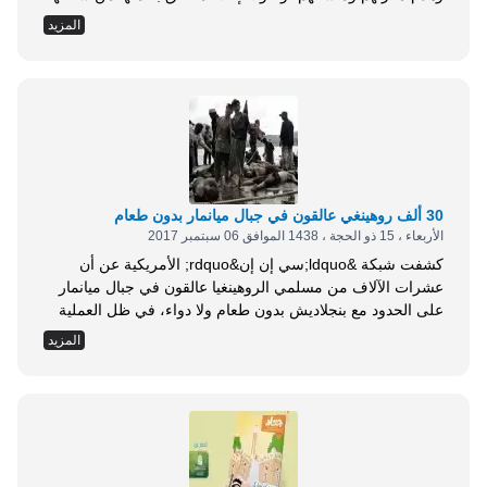
الفلسطينيين، فيما حذر محلل سياسي من عمليات انتقامية يقوم
المزيد
بها الاحتلال مستغلا الضعف العربي. وأكدت مؤسسة القدس
الدولية، في تقرير لها، أن ذلك يتزامن مع محاولات الاحتلال زيادة
وجوده الاستيطاني عبر البؤر والعطاءات...
30 ألف روهينغي عالقون في جبال ميانمار بدون طعام
الأربعاء ، 15 ذو الحجة ، 1438 الموافق 06 سبتمبر 2017
كشفت شبكة &ldquo;سي إن إن&rdquo; الأمريكية عن أن
عشرات الآلاف من مسلمي الروهينغيا عالقون في جبال ميانمار
على الحدود مع بنجلاديش بدون طعام ولا دواء، في ظل العملية
العسكرية التي يشنها الجيش الميانماري والتي تسببت في مقتل
المزيد
المئات حتى الآن . ونقلت الشبكة عن نشطاء أن ما لا يقل عن 30
ألف روهينغي عالقون في منطقة جبلية بدون طعام ولا...