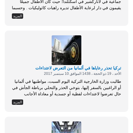
جماعية في لاناركشير في اسكتلندا؛ حيث كان الأطفال جميعًا
يقيمون في دار لرعاية الأطفال تديره راهبات كاثوليكيات . وحسبما
كشف تحقيق أجرته بي بي سي، يعتقد أن 400 طفل على الأقل
المزيد
مدفونون في قسم من مقبرة سانت ماري في لانارك . ورفضت
راهبات بنات الرحمة للقديس سان فينسينت دو بول، اللاتي...
تركيا تحذر رعاياها في ألمانيا من التعرض لاعتداءات
الأحد ، 19 ذو الحجة ، 1438 الموافق 10 سبتمبر 2017
طالبت وزارة الخارجية التركية اليوم السبت، مواطنيها في ألمانيا
أو الراغبين بالسفر إليها، بتوخي الحذر والتحلي برباطة الجأش في
حال تعرضوا لاعتداءات لفظية أو جسدية أو معاداة الأجانب
والعنصرية . وأوصت الخارجية مواطنيها بالابتعاد عن النقاشات
المزيد
التي تحمل طابعا سياسيا، واجتماعات الأحزاب السياسية،
والتظاهرات التي ينظمها الإرهابيون وتتغاضى عنها السلطات
الألمانية . وأوضح بيان صادر عن الوزارة، أن القادة السياسيين...