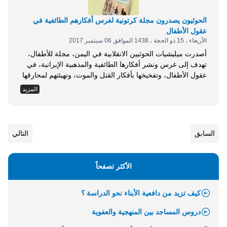
الحوثيون يصدرون مجلة كرتونية لغرس أفكارهم الطائفية في
عقول الأطفال
الأربعاء ، 15 ذو الحجة ، 1438 الموافق 06 سبتمبر 2017
أصدرت ميليشيات الحوثيين الانقلابية في اليمن، مجلة للأطفال،
تهدف إلى غرس ونشر أفكارها الطائفية والمذهبية الإيرانية، في
عقول الأطفال، وتفخيخها بأفكار القتل والموت، وتهيئتهم لمحارقها
كمقاتلين وفقاً لتوجهها. وكشفت مصادر محلية أن إصدار مجلة
المزيد
جهاد جاء بتمويل من مؤسسة الإمام الهادي الثقافية التابعة
للحوثيين، والمتخصصة في التعبئة الطائفية، ولديها مستشارون
من حزب الله وإيران، لافتة إلى أن هذه المؤسسة أنتجت...
السابق
التالي
الأكثر تصفحاً
كيف تزيد من دافعية الأبناء نحو الدراسة ؟
دروس المساجد بين المنهجية والعفوية