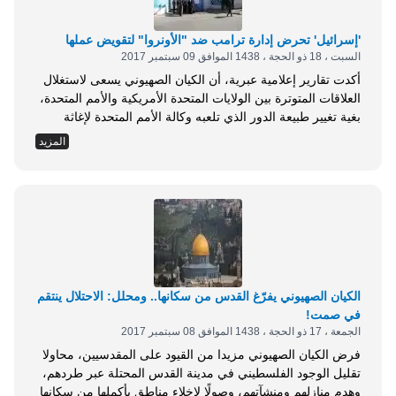
'إسرائيل' تحرض إدارة ترامب ضد "الأونروا" لتقويض عملها
السبت ، 18 ذو الحجة ، 1438 الموافق 09 سبتمبر 2017
أكدت تقارير إعلامية عبرية، أن الكيان الصهيوني يسعى لاستغلال
العلاقات المتوترة بين الولايات المتحدة الأمريكية والأمم المتحدة،
بغية تغيير طبيعة الدور الذي تلعبه وكالة الأمم المتحدة لإغاثة
وتشغيل اللاجئين الفلسطينيين الأونروا. وأوضحت التقارير، أن تلك
المزيد
الخطة عرضت بالفعل على الإدارة الأمريكية وأنها قيد الدراسة.
ووفقا للمعلومات التي نشرها موقعا ماكور ريشون وإن. آر. جي
يوم الجمعة، بدأ الكيان الصهيوني حراكًا...
الكيان الصهيوني يفرّغ القدس من سكانها.. ومحلل: الاحتلال ينتقم
في صمت!
الجمعة ، 17 ذو الحجة ، 1438 الموافق 08 سبتمبر 2017
فرض الكيان الصهيوني مزيدا من القيود على المقدسيين، محاولا
تقليل الوجود الفلسطيني في مدينة القدس المحتلة عبر طردهم،
وهدم منازلهم ومنشآتهم، وصولًا لإخلاء مناطق بأكملها من سكانها