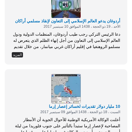
أردوغان يدعو العالم الإسلامي إلى التعاون لإنقاذ مسلمي أراكان
الأحد ، 19 ذو الحجة ، 1438 الموافق 10 سبتمبر 2017
دعا الرئيس التركي رجب طيب أردوغان، المنظمات الدولية ودول
العالم الإسلامي إلى التعاون من أجل إنهاء الظلم الذي يتعرض له
مسلمو الروهنغيا في إقليم أراكان غربي ميانمار، من خلال تقديم
كافة الإمكانات المتاحة . جاء ذلك في كلمة ألقاها الرئيس التركي
المزيد
خلال قمة منظمة التعاون الإسلامي للعلوم والتكنولوجيا، التي
انطلقت أعمالها في العاصمة الكازاخية أستانة بمشاركة رفيعة
المستوى، اليوم الأحد،...
10 مليار دولار تقديرات لخسائر إعصار إرما
السبت ، 18 ذو الحجة ، 1438 الموافق 09 سبتمبر 2017
أعلنت الوكالة الأمريكية الوطنية للأحوال الجوية أن الأمطار
المصاحبة لإعصار إرما ستبدأ بالتأثير على جنوب فلوريدا من ليلة