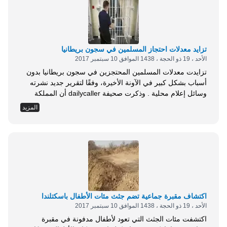
تزايد معدلات احتجاز المسلمين في سجون بريطانيا
الأحد ، 19 ذو الحجة ، 1438 الموافق 10 سبتمبر 2017
تزايدت معدلات المسلمين المحتجزين في سجون بريطانيا بدون
أسباب بشكل كبير في الآونة الأخيرة، وفقًا لتقرير جديد نشرته
وسائل إعلام محلية . وذكرت صحيفة dailycaller أن المملكة
المتحدة شهدت زيادة بنسبة 50% في عدد المحتجزين بالسجون،
المزيد
خلال الأعوام العشرة الماضية، بيد أن الخبراء قالوا إن التطرف
ليس السبب في هذه الزيادة . وعلى الرغم من كونهم يشكلون
5% فقط من...
اكتشاف مقبرة جماعية تضم جثث مئات الأطفال باسكتلندا
الأحد ، 19 ذو الحجة ، 1438 الموافق 10 سبتمبر 2017
اكتشفت مئات الجثث التي تعود لأطفال مدفونة في مقبرة