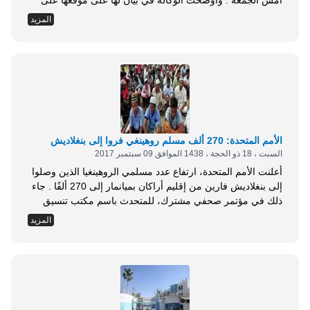
أمس الجمعة . وأوضحت الوكالة في بيان لها على موقعها على
الإنترنت أن تأثير الأمطار سيستمر إلى مساء يوم السبت ويوم
المزيد
الأحد، مشيرة إلى أن الأمطار الغزيرة جدًا سيصاحبها فيضانات .
وأشارت الوكالة إلى أن جورجيا وكارولاينا الجنوبية وغرب كارولاينا
الشمالية ستشهد...
الأمم المتحدة: 270 ألف مسلم روهينغي فروا إلى بنغلاديش
السبت ، 18 ذو الحجة ، 1438 الموافق 09 سبتمبر 2017
أعلنت الأمم المتحدة، ارتفاع عدد مسلمي الروهينغيا الذين وصلوا
إلى بنغلاديش فارين من إقليم أراكان بميانمار إلى 270 ألفًا . جاء
ذلك في مؤتمر صحفي مشترك، للمتحدث باسم مكتب تنسيق
الشؤون الانسانية بالأمم المتحدة، ليونارد دويل، والمتحدثة باسم
المزيد
المفوضية السامية لشؤون اللاجئين، دنيا أسلم خان، في جنيف .
وقال دويل إن 130 ألفا من الروهينغيا الفارين من ميانمار، في
الأيام...