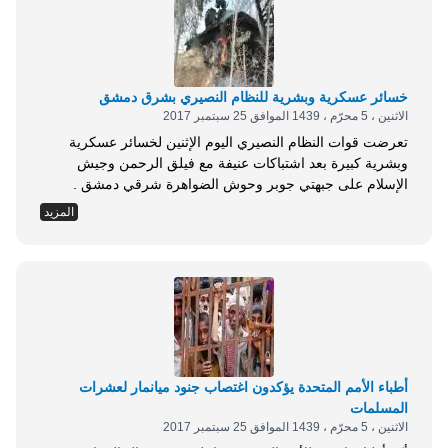
خسائر عسكرية وبشرية للنظام النصيري بشرق دمشق
الاثنين ، 5 محرّم ، 1439 الموافق 25 سبتمبر 2017
تعرضت قوات النظام النصيري اليوم الإثنين لخسائر عسكرية
وبشرية كبيرة بعد اشتباكات عنيفة مع فيلق الرحمن وجيش
الإسلام على جبهتي جوبر وحوش الضواهرة شرقي دمشق .
وأعلن فيلق الرحمن عن تمكنه من عطب دبابة وكاسحة ألغام
المزيد
ومنصة صواريخ أرض أرض، بعد التصدي لمحاولة ميليشيات
النظام التقدم باتجاه حي جوبر من جهة المتحلق الجنوبي، وسقط
خلال المعارك 20 عنصراً من الأخيرة...
أطباء الأمم المتحدة يؤكدون اغتصاب جنود ميانمار لعشرات
المسلمات
الاثنين ، 5 محرّم ، 1439 الموافق 25 سبتمبر 2017