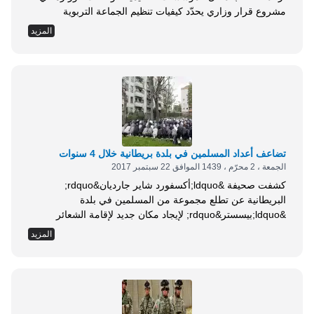
مشروع قرار وزاري يحدّد كيفيات تنظيم الجماعة التربوية
وسيرها، في المادة 46 منه، أنه &ldquo;&hellip;&hellip; لا يمكن
المزيد
بأي حال من الأحوال أن يحول لباس التلاميذ دون التعرف على
هويتهم، أو السماح لهم بحجب أي وسيلة تساعد على الغش أثناء
الفروض والاختبارات&rdquo;, على...
تضاعف أعداد المسلمين في بلدة بريطانية خلال 4 سنوات
الجمعة ، 2 محرّم ، 1439 الموافق 22 سبتمبر 2017
كشفت صحيفة &ldquo;أكسفورد شاير جارديان&rdquo;
البريطانية عن تطلع مجموعة من المسلمين في بلدة
&ldquo;بيسستر&rdquo; لإيجاد مكان جديد لإقامة الشعائر
الإسلامية بعدما تضاعف عددهم . وأشارت الصحيفة إلى أن
المزيد
مسلمي البلدة يتطلعون حالياً لإيجاد جامع لأداء صلاة الجمعة
والاحتفال بالعيدين، حيث بدأت الجالية المسلمة بشخصين، وخلال
4 سنوات أصبح عددهم أكثر من 200 مسلم . ونقلت عن أحد
الاثنين اللذين قدما...