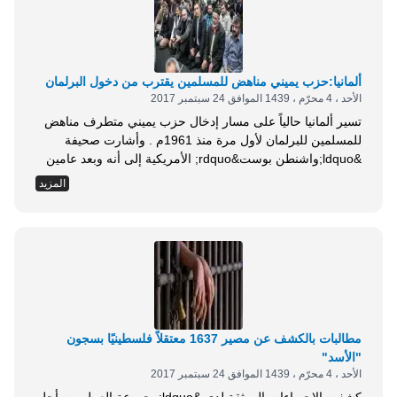
ألمانيا:حزب يميني مناهض للمسلمين يقترب من دخول البرلمان
الأحد ، 4 محرّم ، 1439 الموافق 24 سبتمبر 2017
تسير ألمانيا حالياً على مسار إدخال حزب يميني متطرف مناهض
للمسلمين للبرلمان لأول مرة منذ 1961م . وأشارت صحيفة
&ldquo;واشنطن بوست&rdquo; الأمريكية إلى أنه وبعد عامين
من استقبال ألمانيا لأكثر من مليون طالب لجوء، فإنه لا يوجد
المزيد
سوى أثر ضئيل لهذا التدفق في بلدة &ldquo;فرانكفورت أن دير
أودر&rdquo; على الحدود مع بولندا، فلا توجد مساجد، كما لا يوجد
سوى القليل...
مطالبات بالكشف عن مصير 1637 معتقلاً فلسطينيًا بسجون
"الأسد"
الأحد ، 4 محرّم ، 1439 الموافق 24 سبتمبر 2017