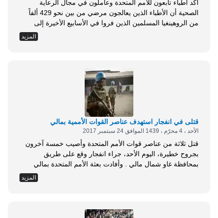
أكد أطباء تابعون للأمم المتحدة وعاملون في مجال الرعاية
الصحية أن الأطباء الذين يعالجون مرضي من بين نحو 429 ألفاً
من الروهينغيا المسلمين الذين فروا في الأسابيع الأخيرة إلى
بنغلادش من ميانمار، فحصوا عشرات النساء المصابات بجروح
المزيد
تتفق مع الاعتداءات الجنسية العنيفة . روايات العاملين في الحقل
الطبي، دعمتها في بعض الحالات تقارير طبية حول اتهامات
متكررة تتراوح بين الملامسة...
قتلى في انفجار استهدف عناصر القوات الأممية بمالي
الأحد ، 4 محرّم ، 1439 الموافق 24 سبتمبر 2017
قتل ثلاثة من عناصر قوات الأمم المتحدة وأصيب خمسة آخرون
بجروح خطيرة، اليوم الأحد، جراء انفجار وقع على طريق
بمحافظة غاو شمال مالي . وأفادت بعثة الأمم المتحدة بمالي
(مينوسما)، في بيان، بأن عبوة ناسفة انفجرت لدى مرور
المزيد
العسكريين بمكان الحادث في الساعة السابعة من صباح اليوم
الأحد، مشيرة إلى أن حصيلة القتلى والجرحى ليست نهائية .
وذكر البيان أن...