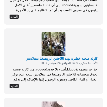
كشفت الإحصاءات الموثقة لدى &ldquo;مجموعة العمل من أجل
فلسطينيي سورية&rdquo; إلى أن 1637 فلسطينياً على الأقل
يقبعون في سجون الأسد، بعد أن تم اعتقالهم على يد الأجهزة
الأمنية والمخابراتية التابعة للنظام في حين وصل عدد المفقودين
المزيد
في سوريا إلى 304 مفقودين لم يتم معرفة سبب اختفائهم .
وأكدت مجموعة العمل في تقريرها التوثيقي الإحصائي الـ 15
&ldquo;أن 73% من المعتقلين...
كارثة صحية خطيرة تهدد اللاجئين الروهينغيا ببنغلاديش
الأحد ، 4 محرّم ، 1439 الموافق 24 سبتمبر 2017
حذرت منظمة &ldquo;أطباء بلا حدود&rdquo; من كارثة صحية
تحدق بمخيمات اللاجئين الروهينغيا في بنغلاديش نتيجة عدم توفر
الغذاء أو الماء الكافي وصعوبة الوصول إليها بالإضافة إلى تدفق
مياه الصرف الصحي . وقال روبرت أونوس، منسق الطوارئ لدى
المزيد
المنظمة، في بيان: &ldquo;كل الشروط متوافرة لانتشار وباء
يتحول إلى كارثة على نطاق واسع &rdquo;. وتخشى المنظمة،
من انتشار الكوليرا والحصبة بشكل خاص...