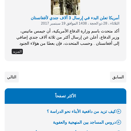
أمريكا تعلن البدء في إرسال 3 آلاف جندي لأفغانستان
الثلاثاء ، 28 ذو الحجة ، 1438 الموافق 19 سبتمبر 2017
أكد متحدث باسم وزارة الدفاع الأمريكية، أن جيمس ماتيس،
وزير الدفاع، أعلن عن إرسال أكثر من ثلاثة آلاف جندي إضافي
إلى أفغانستان . وحسب المتحدث، فإن بعضًا من هؤلاء الجنود
الإضافيين في طريقهم بالفعل إلى أفغانستان . وتأتي هذه الخطوة
المزيد
في اعقاب الاستراتيجية الجديدة التي اعلنها الرئيس الامريكي
دونالد ترامب مؤخرا بشان افغانستان . وينشر الجيش الأمريكي
حاليا نحو 11...
السابق
التالي
الأكثر تصفحاً
كيف تزيد من دافعية الأبناء نحو الدراسة ؟
دروس المساجد بين المنهجية والعفوية