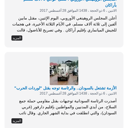
بأراكان
الاثنين ، 6 ذو الحجة ، 1438 الموافق 28 أغسطس 2017
أعلن المجلس الروهينغي الأوروبي، اليوم الإثنين، مقتل مابين
ألفين إلى ثلاثة آلاف مسلم، في الأيام الثلاثة الأخيرة، في هجمات
للجيش الميانماري بإقليم أراكان . وفي تصريح للأناضول، قالت
المتحدثة باسم المجلس، الدكتورة أنيتا ستشوغ : إن مابين ألفين
المزيد
إلى ثلاثة آلاف مسلم قتلوا، في الأيام الثلاثة الأخيرة، في هجمات
للجيش الميانماري بالإقليم . وأضافت : استنادا إلى المعلومات
التي حصل...
الأزمة تشتعل بالسودان.. والرئاسة توجه بقتل "لوردات الحرب"
الاثنين ، 6 ذو الحجة ، 1438 الموافق 28 أغسطس 2017
أصدرت الرئاسة السودانية توجيهات بقتل مقاومي حملة جمع
السلاح، من أيدي المدنيين والمواطنين بإقليم دارفور (غربي
السودان)، والتي انطلقت في بداية الشهر الجاري. وقال نائب
الرئيس السوداني حسبو عبد الرحمن، في خطاب سياسي مساء
المزيد
الأحد، إن الحكومة السودانية أعطت تفويضا كاملا للقوات