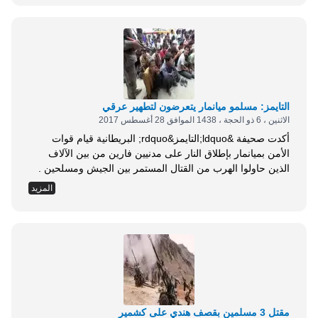
النظامية بالتعامل وفق سياسة (إطلاق النار بهدف القتل)، في
مواجهة مقاومي الحملة الذين وصفهم بـلوردات الحرب. وأكد
عبد...
التايمز: مسلمو ميانمار يتعرضون لتطهير عرقي
الاثنين ، 6 ذو الحجة ، 1438 الموافق 28 أغسطس 2017
أكدت صحيفة &ldquo;التايمز&rdquo; البريطانية قيام قوات
الأمن بميانمار بإطلاق النار على مدنيين فارين من بين الآلاف
الذين حاولوا الهرب من القتال المستمر بين الجيش ومسلحين .
وأشارت إلى إعلان السلطات عن أن 4 آلاف من غير المسلمين،
المزيد
معظمهم من البوذيين، جرى إجلاؤهم من ولاية أراكان، في حين
أن البعض من بين آلاف الروهينغيا الذين يحاولون الهرب باتجاه
بنغلاديش أطلق عليهم...
مقتل 3 مسلمين بقصف هندي على كشمير