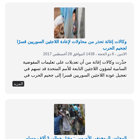
للمحكمة تسعى فيه للحجز على 5 عقارات بينها...
وكالات إغاثة تحذر من محاولات لإعادة اللاجئين السوريين قسرًا
لجحيم الحرب
الاثنين ، 6 ذو الحجة ، 1438 الموافق 28 أغسطس 2017
حذّرت وكالات إغاثة من أن تعديلات على تعليمات المفوضية
السامية لشؤون اللاجئين التابعة للأمم المتحدة قد تسهم في
تعجيل عودة اللاجئين السوريين قسرا إلى جحيم الحرب في
بلادهم. ورصد تقرير لصحيفة واشنطن بوست جانبا من أحوال
المزيد
اللاجئين والمخاطر المحدقة بهم نتيجة التغييرات المرتقبة في
إرشادات الأمم المتحدة بشأن اللاجئين السوريين المستحقين
للحماية. وقال التقرير: إن أكثر من خمسة ملايين سوري...
المجلس الروهينغي الأوروبي : مقتل حوالي 3 آلاف مسلم