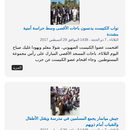
نواب الكنيست يدنسون باحات الأقصى وسط حراسة أمنية
مشددة
الثلاثاء ، 7 ذو الحجة ، 1438 الموافق 29 أغسطس 2017
اقتحمت عضوا الكنيست الصهيوني، شولا معلم ويهودا غليك صباح
اليوم الثلاثاء، باحات المسجد الأقصى المبارك على رأس مجموعة
المستوطنين. وجاء اقتحام عضو الكنيست عن حزب
الليكود،اليميني المتطرف، يهودا غليك، وشولا معلم عضو
المزيد
الكنيست عن حزب البيت اليهودي ساحات الأقصى بعد رفع الحظر
على الاقتحامات من قبل رئيس الوزراء الاسرائيلي بنيامين
نتنياهو، وفقا لـوكالة سما. وقام المستوطنون باقتحام المسجد
الأقصى من...
جيش ميانمار يجمع المسلمين في مدرسة ويقتل الأطفال
والشباب أمام ذويهم