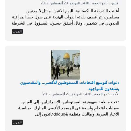
الاثنين ، 6 ذو الحجة ، 1438 الموافق 28 أغسطس 2017
أعلنت الشرطة الباكستانية، اليوم الاثنين، مقتل 3 مدنيين
مسلمين، إثر قصف نفذته القوات الهندية على طول خط المراقبة
الحدودي في كشمير . وقال أشفق حسين، المسؤول في الشرطة
الباكستانية، في تصريح صحفي، إن قذيفة مصدرها القوات الهندية
المزيد
أصابت منزلا في منطقة فاتحبور، بالجزء الخاضع لباكستان من
إقليم كشمير . وأضاف حسين أن القصف أسفر عن مقتل 3
مدنيين، وإصابة 2...
دعوات لتوسيع اقتحامات المستوطنين للأقصى.. والمقدسيون
يستعدون للمواجهة
الأحد ، 5 ذو الحجة ، 1438 الموافق 27 أغسطس 2017
دعت منظمة صهيونية، المستوطنين الإسرائيليين إلى القيام
بعمليات اقتحام واسعة في المسجد الأقصى المبارك، بمناسبة
الأعياد العبرية. وطالبت منظمة &ldquo;عائدون إلى
المعبد&rdquo; اليهودية المتطرفة، حكومة الاحتلال الإسرائيلي
المزيد
التي يرأسها بنيامين نتنياهو، بالسماح لها باقتحامات واسعة