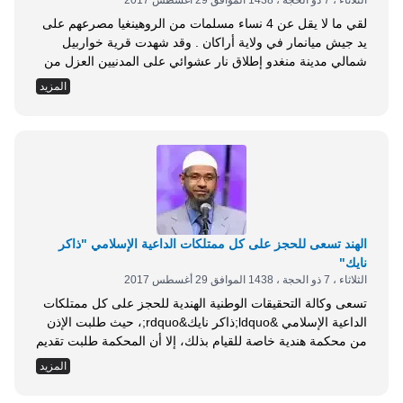
الثلاثاء ، 7 ذو الحجة ، 1438 الموافق 29 أغسطس 2017
لقي ما لا يقل عن 4 نساء مسلمات من الروهينغيا مصرعهم على
يد جيش ميانمار في ولاية أراكان . وقد شهدت قرية خواربيل
شمالي مدينة منغدو إطلاق نار عشوائي على المدنيين العزل من
قبل عدة آليات عسكرية مساء أول أمس الأحد . وقال شاهد عيان:
المزيد
إن امرأة روهينغية تبلغ 25 عاما، تدعى اسمندرة أبو كلام ناظر
أصيبت برصاصة طائشة في...
الهند تسعى للحجز على كل ممتلكات الداعية الإسلامي "ذاكر
نايك"
الثلاثاء ، 7 ذو الحجة ، 1438 الموافق 29 أغسطس 2017
تسعى وكالة التحقيقات الوطنية الهندية للحجز على كل ممتلكات
الداعية الإسلامي &ldquo;ذاكر نايك&rdquo;، حيث طلبت الإذن
من محكمة هندية خاصة للقيام بذلك، إلا أن المحكمة طلبت تقديم
ما يثبت ملكية &ldquo;نايك&rdquo; لهذه الممتلكات . وأشارت
المزيد
صحيفة &ldquo;هندوستان تايمز&rdquo; الهندية إلى أن وكالة
التحقيقات الهندية كانت قد تقدمت في 28 يوليو الماضي بطلب