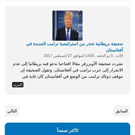
للمسجد الأقصى عشية أعياد رأس السنة العبرية، وفقا لموقع نيوز
تايم. وجاءت هذه الدعوات، تزامنا مع قرار حكومة الاحتلال
بالسماح لأعضاء الكنيست اليهود باستئناف اقتحامات...
صحيفة بريطانية تحذر من استراتيجية ترامب الجديدة في
أفغانستان
الأحد ، 5 ذو الحجة ، 1438 الموافق 27 أغسطس 2017
نشرت صحيفة الأوبزرفر مقالا افتتاحيا تدعو فيه بريطانيا إلى عدم
الانجرار إلى حرب ترامب في أفغانستان. وتقول الصحيفة إن
موقف دونالد ترامب من الوضع في أفغانستان كان غاية في
الأهمية عام 2011، إذ كتب وقتها على حسابه بموقع تويتر أن
المزيد
الولايات المتحدة تخسر الأرواح وتضيع الوقت هناك. ووصف بعدها
استراتيجية، باراك أوباما، في أفغانستان بأنها خسارة، داعيا إلى
عودة الجنود...
السابق
التالي
الأكثر تصفحاً