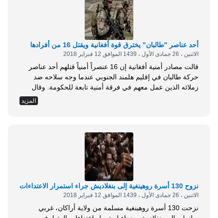
أحد عناصر "طالبان" يخترق قوة أفغانية ويقتل 16 من أفرادها
الاثنين ، 26 جمادى الأول ، 1439 الموافق 12 فبراير 2018
قالت مصادر أمنية أفغانية إن 16 عنصراً أمنياً قتلهم أحد عناصر
حركة طالبان في إقليم هلمند الجنوبي عندما وجه سلاحه ضد
زملائه الذين عمل معهم في فرقة أمنية تابعة للحكومة. وقال
مسؤول أمني إن وكالة الأمن الأفغانية شكلت هذه القوة غير أن
المزيد
متحدثا باسم حاكم هلمند لم يتمكن من تحديد هوية هذه القوة
الشعبية.وقال عمر ذواق المتحدث باسم حاكم هلمند...
نزوح 130 أسرة روهينغية إلى بنغلاديش جراء استمرار الاعتداءات
الاثنين ، 26 جمادى الأول ، 1439 الموافق 12 فبراير 2018
نزحت 130 أسرة روهينغية مسلمة من ولاية أراكان، غربي