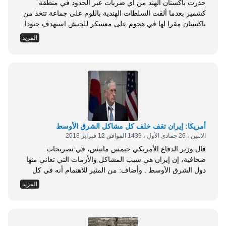
حذرت باكستان الهند من أي ضربات عبر الحدود في منطقة
كشمير بعدما ألقت السلطات الهندية باللوم على جماعة تتخذ من
باكستان مقرا لها في هجوم على معسكر للجيش استهدف جنودا .
وهجوم يوم السبت على المعسكر قرب مدينة جامو العاصمة
المزيد
الشتوية لولاية جامو وكشمير المحتلة من قبل الهند هو الأسوأ منذ
شهور إذ أسفر عن مقتل خمسة جنود . وقالت...
أمريكا: إيران تقف خلف كل مشاكل الشرق الأوسط
الاثنين ، 26 جمادى الأول ، 1439 الموافق 12 فبراير 2018
قال وزير الدفاع الأمريكي جيمس ماتيس، في تصريحات
صحافية، إن إيران هي سبب المشاكل والأزمات التي تعاني منها
دول الشرق الأوسط . وأضاف: من المثير للاهتمام أنه في كل
مكان نجد مشكلة في الشرق الأوسط تجد نفس الشيء إيران
المزيد
وراء ذلك.. سواء كان ذلك في اليمن أو بيروت أو في سوريا.. تجد
دائماً إيران . واستبعد ماتيس أن تدخل قوات...