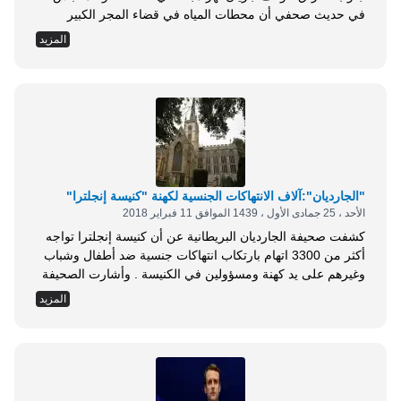
في حديث صحفي أن محطات المياه في قضاء المجر الكبير
وقضاء قلعة صالح وناحيتي العدل والخير وعشرات القرى توقفت
المزيد
بشكل تام . وأضاف أن ذلك جاء بسبب توقف نهر دجلة عن
الجريان، محذرا من كارثة بيئية تهدد حياة المواطنين...
"الجارديان":آلاف الانتهاكات الجنسية لكهنة "كنيسة إنجلترا"
الأحد ، 25 جمادى الأول ، 1439 الموافق 11 فبراير 2018
كشفت صحيفة الجارديان البريطانية عن أن كنيسة إنجلترا تواجه
أكثر من 3300 اتهام بارتكاب انتهاكات جنسية ضد أطفال وشباب
وغيرهم على يد كهنة ومسؤولين في الكنيسة . وأشارت الصحيفة
إلى أن إنفاق الكنيسة البريطانية على القضايا المتعلقة بالانتهاكات
المزيد
والاعتداءات الجنسية زاد 5 أضعاف منذ 2014م، وأحدث الأرقام
تظهر أن الكنيسة تواجه أكثر من 3300 اتهام . وأوضحت الصحيفة
أن تلك...