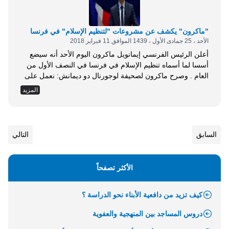
"ماكرون" يكشف عن مشروعات "لتنظيم الإسلام" في فرنسا
الأحد ، 25 جمادى الأول ، 1439 الموافق 11 فبراير 2018
أعلن الرئيس الفرنسي إيمانويل ماكرون اليوم الأحد أنه سيضع
أسسا لما أسماه تنظيم الإسلام في فرنسا في النصف الأول من
العام . وصرح ماكرون لصحيفة لوجورنال دو ديمانش: نعمل على
هيكلة الإسلام في فرنسا وكذلك طريقة شرحه. ولكنني لن
المزيد
أكشف عن أي اقتراح حتى يتم العمل . طريقتي من أجل المضي
قدمًا حول هذا الموضوع، هي التقدم خطوة خطوة ....
السابق
التالي
الأكثر تصفحاً
كيف تزيد من دافعية الأبناء نحو الدراسة ؟
دروس المساجد بين المنهجية والعفوية