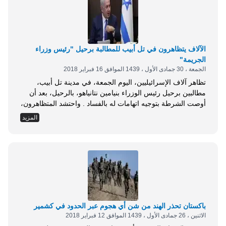
الآلاف يتظاهرون في تل أبيب للمطالبة برحيل "رئيس وزراء
الجريمة"
الجمعة ، 30 جمادى الأول ، 1439 الموافق 16 فبراير 2018
تظاهر آلاف الإسرائيليين، اليوم الجمعة، في مدينة تل أبيب،
مطالبين برحيل رئيس الوزراء بنيامين نتانياهو، بالرحيل، بعد أن
أوصت الشرطة بتوجيه اتهامات له بالفساد . واحتشد المتظاهرون،
بساحة المسرح الوطني، حاملين لافتات كُتب عليها بالعبرية باي
المزيد
باي بي بي، وهو الاسم المختصر له، وأخرى بالإنكليزية: رئيس
وزراء الجريمة . وقالت أفرات شيشتر، (50 عاماً)، التي حملت
لافتةً كُتب عليها: ماذا...
باكستان تحذر الهند من شن أي هجوم عبر الحدود في كشمير
الاثنين ، 26 جمادى الأول ، 1439 الموافق 12 فبراير 2018