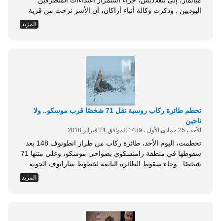
ميانمار، إلى بنغلاديش، جراء استمرار اعتداءات المتطرفين
البوذيين . وذكرت وكالة أنباء أراكان، أن الأسر نزحت من قرية
سندي فرانغ، شرقي مدينة بوسيدونغ،في ولاية أراكان . وأضافت
المزيد
أن مقطع فيديو أظهر خروج عشرات الأسر من منازلها متوجهة
نحو بنغلاديش، جراء ارتفاع حدة الاعتداءات ضد الروهينغيا في
مدن وقرى الولاية . وأشارت...
تحطم طائرة ركاب روسية تقل 71 شخصًا قرب موسكو.. ولا
ناجين
الأحد ، 25 جمادى الأول ، 1439 الموافق 11 فبراير 2018
تحطمت، اليوم الأحد، طائرة ركاب من طراز انطونوف 148 بعد
سقوطها في منطقة رامنسكوي بضواحي موسكو، وعلى متنها 71
شخصًا . وجاء سقوط الطائرة التابعة لخطوط ساراتوف الجوية
عقب إقلاعها بسبع دقائق من مطار دوموديدوفو في العاصمة
المزيد
الروسية . وأعلنت السلطات الروسية، في وقت لاحق، عدم وجود
ناجين في حادث تحطم الطائرة المنكوبة . ونقلت قناة روسيا
اليوم عن مصدر...