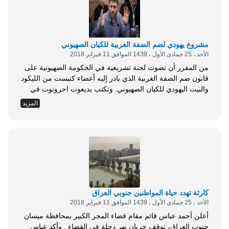
مشروع يهودي لضم الضفة الغربية للكيان الصهيوني
الأحد ، 25 جمادى الأول ، 1439 الموافق 11 فبراير 2018
من المقرر أن تصوت لجنة تشريعية في الحكومة الصهيونية على
قانون ضم الضفة الغربية الذي بادر إليه أعضاء كنيست من الليكود
والبيت اليهودي للكيان الصهيوني. وتكتب يديعوت احرونوت في
هذا الصدد، أن نتنياهو يحاول تأجيل المصادقة على قانون الضم
المزيد
الذي يقضي بفرض السيادة الصهيونية على الضفة المحتلة بعد
قرار مركز الليكود بأن على كتلته في الكنيست العمل على فرض
السيادة...
كارثة تهدد حياة المواطنين جنوبي العراق
الأحد ، 25 جمادى الأول ، 1439 الموافق 11 فبراير 2018
أعلن أحمد عباس قائم مقام قضاء المجر الكبير بمحافظة ميسان
جنوب العراق، توقف جريان نهر دجلة في القضاء . وأكد عباس