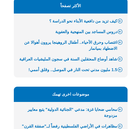
الأكثر تصفحاً
كيف تزيد من دافعية الأبناء نحو الدراسة ؟
دروس المساجد بين المنهجية والعفوية
اغتصاب وحرق الأحياء.. أطفال الروهينجا يروون أهوالا عن
الاضطهاد بميانمار
شاهد أوضاع المعتقلين السنة في سجون المليشيات العراقية
1.5 مليون مدني تحت النار في الموصل.. وقلق أممي!
موضوعات اخرى تهمك
محامي ضحايا غزة: مدعي "الجنائية الدولية" يتبع معايير
مزدوجة
مظاهرات في الأراضي الفلسطينية رفضاً لــ"صفقة القرن"