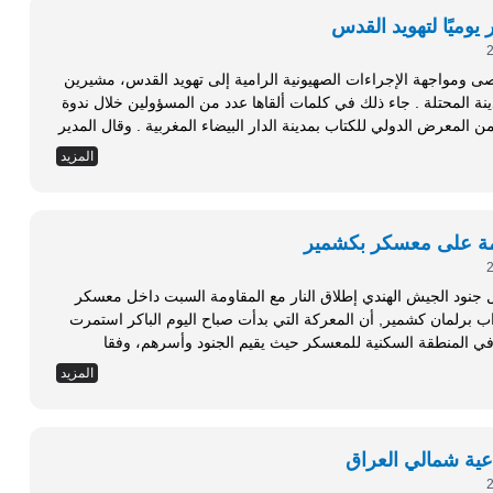
 ومواجهة الإجراءات الصهيونية الرامية إلى تهويد القدس، مشيرين
أن الاحتلال ينفق 10 ملايين دولار يوميًا لتهويد المدينة المحتلة . جاء ذلك في كلمات ألقاها عدد من المسؤولين خلال ندوة
حول هوية القدس ومركزها الديني والحضاري، ضمن المعرض الدولي للكتاب بمدينة الدار البيضاء المغربية . وقال المدير
...
المزيد
مة على معسكر بكشمير
ل جنود الجيش الهندي إطلاق النار مع المقاومة السبت داخل معسكر
 وقال وزير هندي لنواب برلمان كشمير, أن المعركة التي بدأت صباح اليوم الباكر استمرت
 رجال المقاومة في المنطقة السكنية للمعسكر حيث يقيم الجنود وأسرهم، وفقا
المزيد
عية شمالي العراق