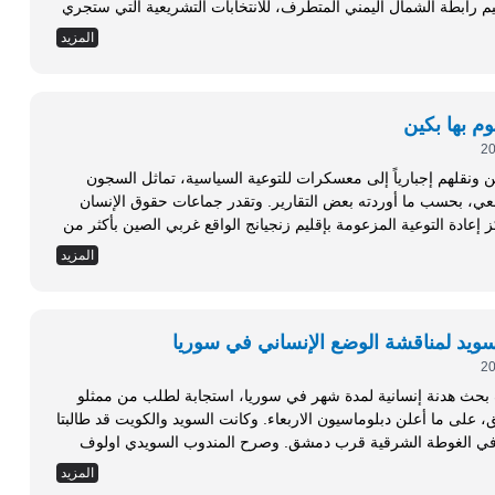
 رابطة الشمال اليمني المتطرف، للانتخابات التشريعية التي ستجري
وقع...
المزيد
م بها بكين
ونقلهم إجبارياً إلى معسكرات للتوعية السياسية، تماثل السجون
التي كانت منتشرة بالبلاد خلال العصر الماوي القمعي، بحسب ما أوردته بعض التقارير. وتقدر جماعات حقوق الإنسان
ز إعادة التوعية المزعومة بإقليم زنجيانج الواقع غربي الصين بأكثر من
المزيد
يد لمناقشة الوضع الإنساني في سوريا
بحث هدنة إنسانية لمدة شهر في سوريا، استجابة لطلب من ممثلو
وكالات الامم المتحدة التي توجد مقارها في دمشق، على ما أعلن دبلوماسيون الاربعاء. وكانت السويد والكويت قد طالبتا
 في الغوطة الشرقية قرب دمشق. وصرح المندوب السويدي اولوف
نيين...
المزيد