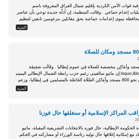
ة قوات الأمن الكردية بإقليم شمال العراق المعروفة باسم
الأسايش بارتكاب جرائم حرب، من خلال تنفيذ عمليات إعدام جماعي . وقالت المنظمة، إن أدلّة جديدة توحي بأن عناصر
فظة نينوى إعدامات جماعية بحق مقاتلين مزعومين تابعين لتنظيم
المزيد
دعا اليمين المتطرف فِي إِيطَاليا إِلَى إغلاق 800 مسجد وأمَاكِن مخصصة للصلاة فِي عموم إيطاليا . وقَالَت صَحِيفَة
&ldquo;الديلي تلغراف&rdquo; البريطانية &lsquo;&lsquo;إن ماتيو سالفينى زعيم حزب رابطة الشمال الإيطالي اليميني
المتطرف دَعَا فِي بداية حملته الانتخابية إِلَى إغلاق نحو 800 مسجد وأمَاكِن الصَّلَاة الخَاصَّة بالمسلمين فِي إيطاليا، وزعم
المزيد
قب المراكز الإسلامية أو سنغلقها حال فوزنا
كومة الإيطالية، حال فوزه بالانتخابات التشريعية المقبلة، ماتيو
د مع إمكانية إغلاقها حال توليه رئاسة الوزراء أو مشاركته في الحكم.