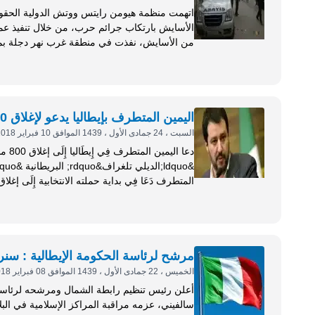
اتهمت منظمة هيومن رايتس ووتش الدولية الحقوقي
من الأسايش، نفذت في منطقة غرب نهر دجلة بمحا
داعش رهن الاحتجاز، ما يُشكل جريمة حرب . واستند...
اليمين المتطرف بإيطاليا يدعو لإغلاق 800 مسجد ومكان للصلاة
السبت ، 24 جمادى الأول ، 1439 الموافق 10 فبراير 2018
أن الإسلام لا ينسجم مع القيم الإيطالية والحريات &lsquo;&lsquo;. وأَشَارَتِ الصَحِيفَة، إلى...
مرشح لرئاسة الحكومة الإيطالية : سنرا
الخميس ، 22 جمادى الأول ، 1439 الموافق 08 فبراير 2018
أعلن رئيس تنظيم رابطة الشمال ومرشحه لرئاسة الح
سالفيني، عزمه مراقبة المراكز الإسلامية في البلا