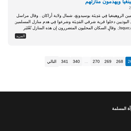
غيا ويهدمون منازلهم
قام متطرفون بوذيون بهدم عدد من منازل المسلمين الروهينغيا فِي مَدِينَة بوسيدونغ، شمال ولاية أراكان . وقال مراسل
 &lsquo;&lsquo;إن المتطرفين البوذيين دخلوا قرية شرقي المَدِينَة وشرعوا فِي هدم منازل المسلمين
من بين منازل البوذيين فِي نفس القرية &lsquo;&lsquo;. وقال السكان المحليون المتضررون إن هذه المنازل تُعْتَبَر
 المنازل الأُخْرَى...
المزيد
2
268
269
270
...
340
341
التالي
أة المسلمة