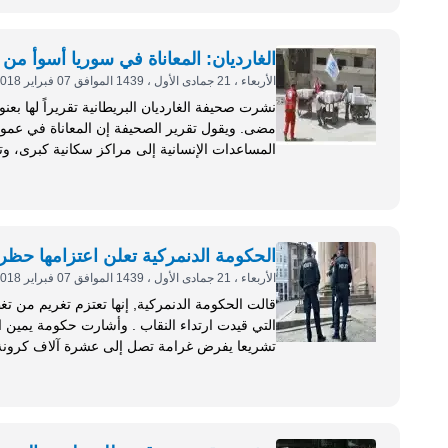
الغارديان: المعاناة في سوريا أسوأ 
الأربعاء ، 21 جمادى الأول ، 1439 الموافق 07 فبراير 2018
نشرت صحيفة الغارديان البريطانية تقريراً لها بع
مضى. ويقول تقرير الصحيفة إن المعاناة في
المساعدة الإنسانية في عموم البلاد،...
الحكومة الدنمركية تعلن اعتزامها حظر 
الأربعاء ، 21 جمادى الأول ، 1439 الموافق 07 فبراير 2018
قالت الحكومة الدنمركية, إنها تعتزم تغريم من ت
التي قيدت ارتداء النقاب .
على القانون . وقال سورين باب...