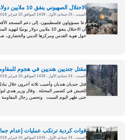
الاحتلال الصهيوني ينفق 10 ملايين دولار يوميًا لتهويد القدس
السبت ، 24 جمادى الأول ، 1439 الموافق 10 فبراير 2018
دعا مسؤولون فلسطينيون، إلى دعم المسجد الأقصى
السابق للمسجد الأقصى، ناجح بكيرات، إن الاحتلال
مقتل جنديين هنديين في هجوم للمقاو
السبت ، 24 جمادى الأول ، 1439 الموافق 10 فبراير 2018
قتل جنديان هنديان وأصيب ثلاثة آخرون خلال تباد
للجيش في كشمير المحتلة .
حتى ظهر اليوم السبت . وتحصن
لتصريحات قائد شرطة جامو إس دي...
قوات كردية ترتكب عمليات إعدام جما
السبت ، 24 جمادى الأول ، 1439 الموافق 10 فبراير 2018