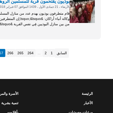
بوذيون يقتحمون قرية للمسلمين الروهين
الأربعاء ، 21 جمادى الأول ، 1439 الموافق 07 فبراير 2018
وكالة أنباء أراكان:
غالية بالنسبة لهم؛ لأنها بنيت بطريقة أكثر إحكاماً من
السابق
1
2
...
264
265
266
67
الرئيسة
الأسرة والمر
الأخبار
تنمية بشرية
مرئيات وصوتيات
بأقلامهم