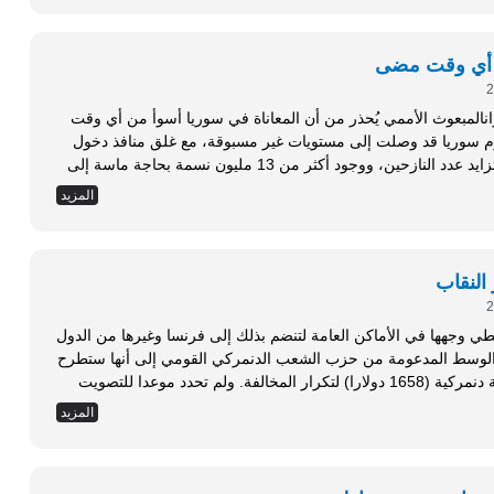
من أي وقت مضى
نوانالمبعوث الأممي يُحذر من أن المعاناة في سوريا أسوأ من أي وقت
 عموم سوريا قد وصلت إلى مستويات غير مسبوقة، مع غلق منافذ دخول
المساعدات الإنسانية إلى مراكز سكانية كبرى، وتزايد عدد النازحين، ووجود أكثر من 13 مليون نسمة بحاجة ماسة إلى
المزيد
النقاب
غطي وجهها في الأماكن العامة لتنضم بذلك إلى فرنسا وغيرها من الدول
 وأشارت حكومة يمين الوسط المدعومة من حزب الشعب الدنمركي القومي إلى أنها ستطرح
تشريعا يفرض غرامة تصل إلى عشرة آلاف كرونة دنمركية (1658 دولارا) لتكرار المخالفة. ولم تحدد موعدا للتصويت
المزيد