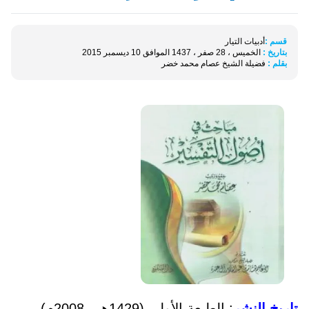
قسم :
أدبيات التيار
بتاريخ :
الخميس ، 28 صفر ، 1437 الموافق 10 ديسمبر 2015
بقلم :
فضيلة الشيخ عصام محمد خضر
تاريخ النشر
: الطبعة الأولى (1429هـ - 2008م).