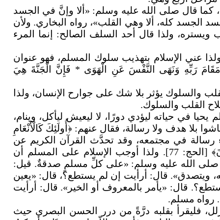
 كما قال صلى الله عليه وسلم: «ألا وإنَّ في الجسد
د الجسد كله، ألا وهي القلب»، رواه البخاري. ولأن
قلب ويستره، ولذا قال أحد السلف الصالح: إنما المرء
لذا عني الإسلام بتهذيب سلوك المسلم، فهو عنوان
َبِّهِ وَنَهَى النَّفْسَ عَنِ الْهَوَى * فَإِنَّ الْجَنَّةَ هِيَ
قلب والسلوك يؤثر بلا شك على جوارح الإنسان، ولذا
 بصلاح القلب والسلوك
.
يحيا في حياته ليؤدي دورًا، لا ليعيش ليأكل، وينام،
ا هدف ولا رسالة، فقال عنهم: ﴿أُولَئِكَ كَالْأَنْعَامِ
179]. فالمسلم يحيا لأداء رسالة في مجتمعه، وقد تحدَّث القرآن الكريم عن
هذه الرسالة فقال: ﴿وَافْعَلُوا الْخَيْرَ لَعَلَّكُمْ تُفْلِحُونَ﴾ [الحج: 77]. ولذا أوجب الإسلام على المسلم أن
صلى الله عليه وسلم: «على كلِّ مسلمٍ صدقةٌ. قيل:
ه، ويتصدق». قال: أرأيت إن لم يستطع؟، قال: «يعين
ستطع؟. قال: «يأمر بالمعروف أو الخير». قال: أرأيت
. رواه مسلم
.
ل، فليقرأ بقلبه درَّةً من درر الحسن البصري حيث