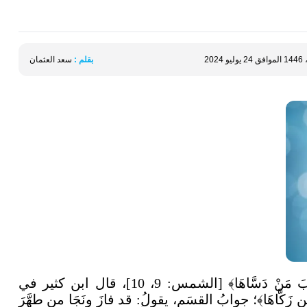
بقلم :
سعد العثمان
قال الله سبحانه: ﴿قَدْ أَفْلَحَ مَنْ زَكَّاهَا * وَقَدْ خَابَ مَنْ دَسَّاهَا﴾ [الشمس: 9، 10]، قال ابن كثير في
مَن زَكَّاهَا﴾؛ جوابُ القسَمِ، يقولُ: قد فازَ ونَجَا من طهَّرَ