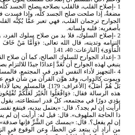
1
-
إصلاح القلب، فالقلب بصلاحه يصلح الجسد كلُّه،
مضغةٌ، إذا صلحت صلح الجسد كلُّه، وإذا فسدت فس
الجوارح ترجمان القلب، فهي تعبر عمَّا يُكِنُّه ال
بأصغريه: قلبه ولسانه
.
2
-
إصلاح السلوك، فلا بد من صلاح سلوك الفرد، و
التزامه وتدينه، قال الله تعالى: ﴿وَأَمَّا مَنْ خَافَ مَقَامَ ر
الْمَأْوَى﴾ [النازعات: 40، 41
].
3
-
إعداد الجوارح للسلوك الصالح، كما أن صلاح ال
ينبغي لهذه الجوارح أن تُعَدَّ إعدادًا جيدًا للالتزام
4
-
التجهيز لأداء النفس لدور في المجتمع، فالمسلم 
ويموت كالدواب، وقد هوَّن القرآن من شأن قوم عاشوا بل
بَلْ هُمْ أَضَلُّ﴾ [الأعراف: 
يؤدي دورًا في مجتمعه، كلٌ قدر استطاعته، يقول 
أرأيت إن لم يجد؟، قال: «يعتمل بيديه، فينفع نفس
ذا الحاجة الملهوف». قال: قيل له: أرأيت إن لم ي
إن لم يفعل؟. قال: «يمسك عن الشَّرِّ فإنها صدقة»
من أراد أن يبتعد عن الخطأ، وعن الوقوع في الزل