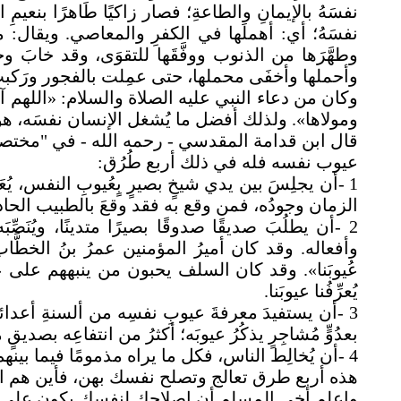
نفسَهُ بالإيمانِ والطاعةِ؛ فصار زاكيًا طَاهرًا بنعيمِ ال
نفسَهُ؛ أي: أهملَها في الكفرِ والمعاصي. ويقال: معنا
وطهَّرَها من الذنوب ووفَّقَها للتقوَى، وقد خابَ وخسِر
وأحملها وأخفَى محملها، حتى عمِلت بالفجور ورَكبتِ ا
وكان من دعاء النبي عليه الصلاة والسلام: «اللهم آ
ومولاها». ولذلك أفضل ما يُشغل الإنسان نفسَه، هو
عيوب نفسه فله في ذلك أربع طُرُق
:
1
-
أن يجلِسَ بين يدي شيخٍ بصيرٍ بٍعُيوبِ النفس، يُعَ
الزمان وجودُه، فمن وقع به فقد وقعَ بالطبيب الحاذق،
2
-
أن يطلُبَ صديقًا صدوقًا بصيرًا متدينًا، ويُنَصِّ
وأفعاله. وقد كان أميرُ المؤمنين عمرُ بنُ الخطَّا
عُيوبَنا». وقد كان السلف يحبون من ينبههم على عي
يُعرِّفُنا عيوبَنا
.
3
-
أن يستفيدَ معرفةَ عيوبِ نفسِه من ألسنةِ أعدائه
بعدُوٍّ مُشاجِرٍ يذكُرُ عيوبَه؛ أكثرُ من انتفاعِه بصديق
4
-
أن يُخالِط الناس، فكل ما يراه مذمومًا فيما بينهم 
هذه أربع طرق تعالج وتصلح نفسك بهن، فأين هم ا
واعلم أخي المسلم أن إصلاحك لنفسك يكون على 