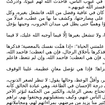
ا في عيوب الناس، فأحدث اللّه لهم عيوبًا، وأدركتُ
ستر اللّه عيوبهم
».
ه كان في عافية وفضل من الله، فانشغل بغيره، وكل
 على مصارحتها، وكشف ما بها من عطب، فبدلًا من
وًا وهميًّا حتى يظل في ميدان الحروب، وحينها يؤجل
ولا تنشغل بغيرها إلَّا فيما أوجبه الله عليك، لا فيما
لمتني الحياة": «إذا همَّت نفسك بالمعصية؛ فذكرها
فذكرها بأخلاق الرجال، فإن هي اتعظت؛ فاحمد الله،
س، فإن هي اتعظت؛ فاحمد الله، وإن لم تتعظ، فاعلم
»
زاها؛ فإذا هي تؤصل معانٍ عظيمة، علينا الوقوف
 وأقلِّ الوعظ، وحالها يقول: لا تنظر لصغر الذنوب،
درجة الإحسان في الطاعة، وهي عبادة الخالق كأنه
حتاج بعض الرعاية، والكثير من الحكمة لتؤثر الآخر
 الناس عنهم، وكيف يستقبلونهم ويحتفوا بهم، تراهم
ثير منا يزيد من مرضهم، بمراءاتهم لهم، ومجاملاتهم