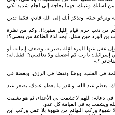
من لسانك وعينك، فهما بحاجة إلى لجام شديد لكي
ترجُو جنتَه، وتذكرَ أنك إلى اللهِ قادم، فكما تدين
.
وكم من ذنب حرم قيام الليل سنين!!، وكم من نظرة
ب بن الورد حين سئل: أيجد لذة الطاعة من يعصي؟!
 غفل عنها المرء لقلة بصيرته، وضعف إيمانه، أو
ي إسرائيل: يا رب كم أعصيك ولا تعاقبني؟! فقيل له:
ناجاتي؟
».
مة في القلب، ووهنًا ونقصًا في الرزق، وبغضة في
، يعظم عند الله، وبقدر ما يعظم عندك، يصغر عند
ي دعائه: اللهم لا تشمت بي الأعداء، ثم هو يشمت
له ويشمت به في القيامة كل عدو
.
لا شهوة وركب البهائم من شهوة بلا عقل وركب ابن