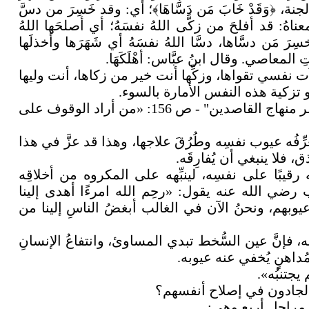
جنة، ﴿وَقَدْ خَابَ مَن دَسَّاهَا﴾؛ أي: وقد خَسِرَ من دسَّ
هُ: قد أفلحَ من زكَّى اللهُ نفسَهُ؛ أي أصلحَها اللهُ
َ مَن دسَّاها، دسَّا اللهُ نفسَهُ أي شَهَرَها وأخذلَها
لمعاصي. وقال ابنُ عبَّاس: أهْلَكَهَا
.
ت نفسي تقواها، وزكِّها أنت خير من زكاها، أنت وليها
 تزكية هذه النفس الأمارة بالسوء
.
قال ابن قدامة المقدسي - رحمه الله - في "مختصر منهاج القاصدين" - ص 156: «من أراد الوقوف على
رِّفُه عيوب نفسِه وطُرُقَ علاجها، وهذا قد عزَّ في هذا
 فلا ينبغي أن يُفارِقَه
.
بَه رقيبًا على نفسِه، لينبِّهه على المكروه من أخلاقِه
ب رضي الله عنه يقول: «رحِم الله امرءًا أهدى إلينا
وبهم، ونحنُ الآن في الغالب أبغضُ الناسِ إلينا من
، فإنَّ عين السُّخط تبدي المساوئ، وانتفاعُ الإنسانِ
ٍ مُداهنٍ يُخفي عنه عيوبه
.
يجتنبُه».
لجادون في إصلاح أنفسهم؟
مراحل أربع وهي
: