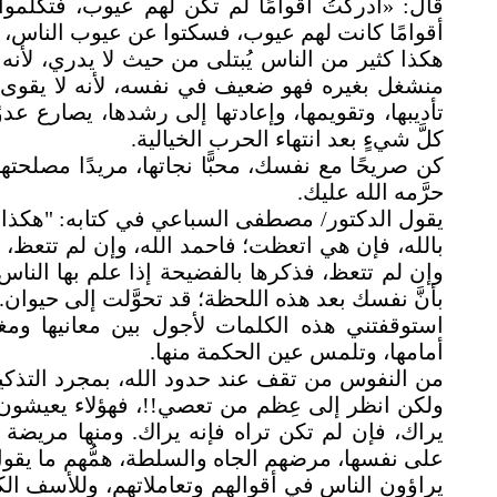
قال: «أدركتُ أقوامًا لم تكن لهم عيوب، فتكلَّمو
أقوامًا كانت لهم عيوب، فسكتوا عن عيوب الناس، ف
هكذا كثير من الناس يُبتلى من حيث لا يدري، لأن
منشغل بغيره فهو ضعيف في نفسه، لأنه لا يقوى
تأديبها، وتقويمها، وإعادتها إلى رشدها، يصارع عد
كلَّ شيءٍ بعد انتهاء الحرب الخيالية
.
كن صريحًا مع نفسك، محبًّا نجاتها، مريدًا مصلحتها، 
حرَّمه الله عليك.
يقول الدكتور/ مصطفى السباعي في كتابه: "هكذا ع
بالله، فإن هي اتعظت؛ فاحمد الله، وإن لم تتعظ، 
وإن لم تتعظ، فذكرها بالفضيحة إذا علم بها النا
بأنَّ نفسك بعد هذه اللحظة؛ قد تحوَّلت إلى حيوان
.
استوقفتني هذه الكلمات لأجول بين معانيها ومغ
أمامها، وتلمس عين الحكمة منها
.
من النفوس من تقف عند حدود الله، بمجرد التذكير،
ولكن انظر إلى عِظم من تعصي!!، فهؤلاء يعيشون 
يراك، فإن لم تكن تراه فإنه يراك. ومنها مريضة ت
على نفسها، مرضهم الجاه والسلطة، همُّهم ما يقول
يراؤون الناس في أقوالهم وتعاملاتهم، وللأسف الك