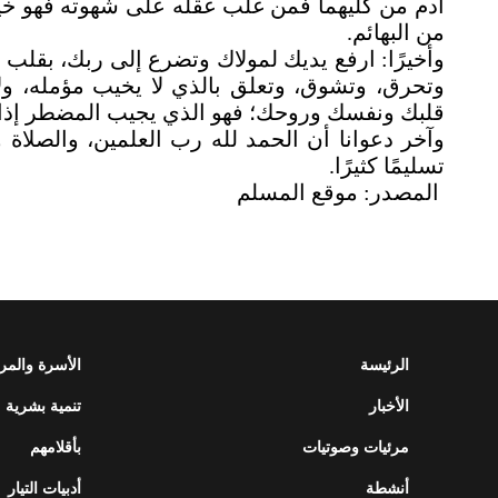
آدم من كليهما فمن غلب عقله على شهوته فهو خي
من البهائم
.
وأخيرًا: ارفع يديك لمولاك وتضرع إلى ربك، بقل
وتحرق، وتشوق، وتعلق بالذي لا يخيب مؤمله، ولا 
قلبك ونفسك وروحك؛ فهو الذي يجيب المضطر إذا 
وآخر دعوانا أن الحمد لله رب العلمين، والصلا
تسليمًا كثيرًا
.
المصدر: موقع المسلم
الرئيسة
الأسرة والمر
الأخبار
تنمية بشرية
مرئيات وصوتيات
بأقلامهم
أنشطة
أدبيات التيار