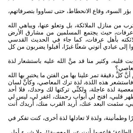
بؤر السوء، وقاع الانحطاط، حتى تساووا بتصرفاتهم،
 من منازل الملائكة، بل وتعلو عنها، ويباهي الله
ن عرفات، حيث يجتمع المسلمين من مشارق الأرض
ملائكته بأهل عرفات، كما جاء في الحديث القدسي
وا إلى عبادي أتوني شعثًا غبرًا، أقبلوا يضربون من كل
 قلبه، وكثير منا قد منَّ الله عليه باستشعار لذة
معاصي؟
َّ كلَّ دقيقة تمر علينا بها من الفتن ما يختبر بها الله
استشعر هذه اللذة، لذة ترك المعاصي، وكأنَّ لسان
عصية لذة عاجلة، ولكنِّي تركتها لك وحدك، فلا أحد
ا رب طهر قلبي، افتح لي أبواب رحمتك، اغفر لي، ليس لي
نوبي، سئمت البعد عنك، أريد القرب منك، أريدك أنت
ًا وطمأنينة، ولذة لا تعادلها لذة أخرى، كنت تفكر في
ك في الطاعة؛ فاعصها أنت عن المعصية!!، ولا شيء أولى