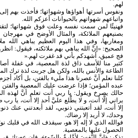
لهم
.
ونفوس أسرتها أهواؤها وشهواتها؛ فأخذت بهم إلى 
واتباعهم شهواتهم بالحيوانات أعزكم الله
.
فهنيئًا لمن سمت نفسه وعلت فوق شهواتها؛ لتقترب
بصنيعهم الملائكة، والمثال الأوضح في مهرجا
ومغاربها، وفي هذا اليوم العظيم يباهي الله 
الصحيح: «إنَّ الله يباهي بهم ملائكته، فيقول: انظر
فج عميق، أشهدكم بأني قد غفرت لهم
».
كثير منا للأسف ذاق لذة المعصية، في غفلة أصابت
الطاعة والأنس بالله، ولكن هل جربت لذة ترك ال
كلنا نعلم أنَّ عصرنا هذا مليء بالفتن، بل أكاد أجزم أن
عبده المؤمن؛ فإذا عرضت عليك المعصية والفتن ف
حالك يصرخ ويقول: يا ربي أنت تعلم أنَّ لهذه الم
يراني إلَّا أنت، و لا يطَّلع عليَّ أحد إلا أنت، ي
إلا أنت، لقد أتعبتني ذنوبي، لقد أبعدتني عنك ذ
وحدك، لا أريد إلا رضاك
.
فوالله الذي لا إله إلا هو، سيقذف الله في قلبك نور
الحصول عليها بالمعصية
.
تذكر: ﴿إنَّ النَّفسَ لأمَّارةٌ بالسّوءِ﴾، فإن عصت