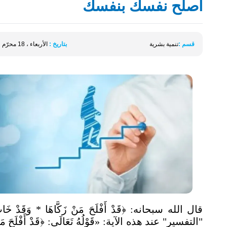
أصلح نفسك بنفسك
قسم :
تنمية بشرية
بتاريخ :
الأربعاء ، 18 محرّم ، 1446 الموافق 24 يوليو 2024
"التفسير" عند هذه الآية: «قَوْلُهُ تَعَالَى: ﴿قَدْ أَفْلَحَ 