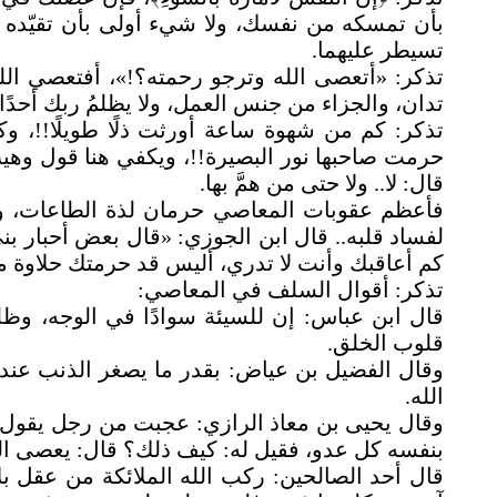
بأن تمسكه من نفسك، ولا شيء أولى بأن تقيّده 
تسيطر عليهما
.
تذكر: «أتعصى الله وترجو رحمته؟!»، أفتعصي اللهَ و
تدان، والجزاء من جنس العمل، ولا يظلمُ ربك أحدًا
تذكر: كم من شهوة ساعة أورثت ذلًا طويلًا!!، 
حرمت صاحبها نور البصيرة!!، ويكفي هنا قول وهي
قال: لا.. ولا حتى من همَّ بها
.
فأعظم عقوبات المعاصي حرمان لذة الطاعات، وإن
لفساد قلبه.. قال ابن الجوزي: «قال بعض أحبار بن
كم أعاقبك وأنت لا تدري، أليس قد حرمتك حلاوة م
تذكر: أقوال السلف في المعاصي
:
قال ابن عباس: إن للسيئة سوادًا في الوجه، وظل
قلوب الخلق
.
وقال الفضيل بن عياض: بقدر ما يصغر الذنب عندك
الله
.
وقال يحيى بن معاذ الرازي: عجبت من رجل يقول ف
بنفسه كل عدو، فقيل له: كيف ذلك؟ قال: يعصى ال
قال أحد الصالحين: ركب الله الملائكة من عقل ب